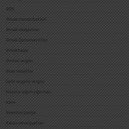
ƏDV
Əmək münasibətləri
Əmək müqaviləsi
Əmək Qanunvericiliyi
Əməkhaqqı
Əmlak vergisi
Əsas vəsaitlər
Gəlir və gəlir vergisi
Həyatın yığım sığortası
İcarə
İnventarizasiya
Kassa əməliyyatları