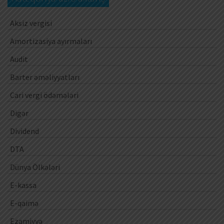
Aksiz vergisi
Amortizasiya ayırmaları
Audit
Barter əməliyyatları
Cari vergi ödəmələri
Digər
Dividend
DTA
Dünya Ölkələri
E-kassa
E-qaimə
Ezamiyyə