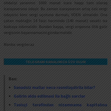
öhdəliyi yaranmır. 1000 manat icarə haqqı tam olaraq
icarəyəverənə ödəyir. Bu zaman icarəyəverən artıq özü vergi
ödəyicisi kimi vergi uçotuna durmalı, VÖEN almalıdır. Ona
çatan məbləğin 14 faizi həcmində (140 manat) vəsaiti isə
büdcəyə ödəməlidir. Bundan başqa, vergi orqanına illik gəlir
vergisinin bəyannaməsini göndərməlidir.
Mənbə: vergiler.az
TELEGRAM KANALIMIZA ÜZV OLUN
Bax:
Sənədsiz mallar necə rəsmiləşdirilə bilər?
Gəlirin əldə edilməsi ilə bağlı xərclər
Təsisçi tərəfindən nizamnamə kapitalına