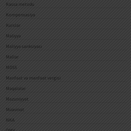
Kassa metodu
Kompensasiya
Kurslar
Maliyyə
Maliyyə sanksiyası
Mallar
MDSS
Mənfəət və mənfəət vergisi
Məqalələr
Məzuniyyət
Müavinət
NKA
ÖMV