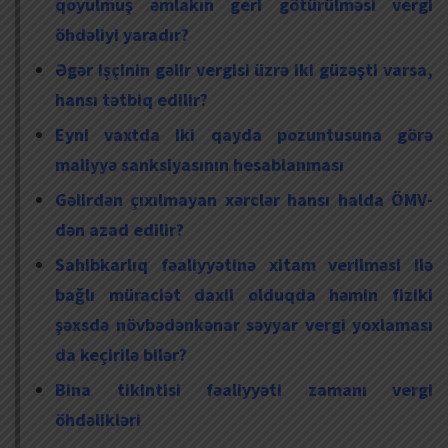
qoyulmuş əmlakın geri götürülməsi vergi
öhdəliyi yaradır?
Əgər işçinin gəlir vergisi üzrə iki güzəşti varsa,
hansı tətbiq edilir?
Eyni vaxtda iki qayda pozuntusuna görə
maliyyə sanksiyasının hesablanması
Gəlirdən çıxılmayan xərclər hansı halda ÖMV-
dən azad edilir?
Sahibkarlıq fəaliyyətinə xitam verilməsi ilə
bağlı müraciət daxil olduqda həmin fiziki
şəxsdə növbədənkənar səyyar vergi yoxlaması
da keçirilə bilər?
Bina tikintisi fəaliyyəti zamanı vergi
öhdəlikləri