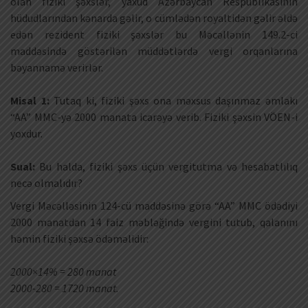
olan fiziki şəxslər, yaxud Azərbaycan Respublikasının
hüdudlarından kənarda gəlir, o cümlədən royaltidən gəlir əldə
edən rezident fiziki şəxslər bu Məcəllənin 149.2-ci
maddəsində göstərilən müddətlərdə vergi orqanlarına
bəyannamə verirlər.
Misal 1:
Tutaq ki, fiziki şəxs ona məxsus daşınmaz əmlakı
“AA” MMC-yə 2000 manata icarəyə verib. Fiziki şəxsin VÖEN-i
yoxdur.
Sual:
Bu halda, fiziki şəxs üçün vergitutma və hesabatlılıq
necə olmalıdır?
Vergi Məcəlləsinin 124-cü maddəsinə görə “AA” MMC ödədiyi
2000 manatdan 14 faiz məbləğində vergini tutub, qalanını
həmin fiziki şəxsə ödəməlidir:
2000×14% = 280 manat
2000-280 = 1720 manat.