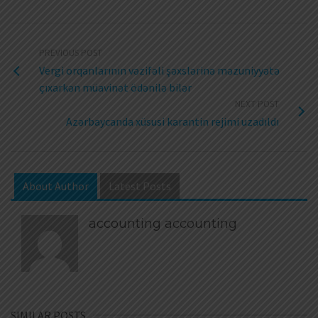
PREVIOUS POST
Vergi orqanlarının vəzifəli şəxslərinə məzuniyyətə
çıxarkən müavinət ödənilə bilər
NEXT POST
Azərbaycanda xüsusi karantin rejimi uzadıldı
About Author
Latest Posts
accounting accounting
SIMILAR POSTS