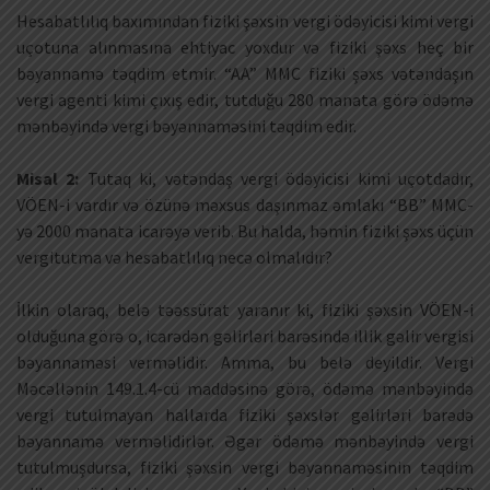
Hesabatlılıq baxımından fiziki şəxsin vergi ödəyicisi kimi vergi
uçotuna alınmasına ehtiyac yoxdur və fiziki şəxs heç bir
bəyannamə təqdim etmir. “AA” MMC fiziki şəxs vətəndaşın
vergi agenti kimi çıxış edir, tutduğu 280 manata görə ödəmə
mənbəyində vergi bəyənnaməsini təqdim edir.
Misal 2:
Tutaq ki, vətəndaş vergi ödəyicisi kimi uçotdadır,
VÖEN-i vardır və özünə məxsus daşınmaz əmlakı “BB” MMC-
yə 2000 manata icarəyə verib. Bu halda, həmin fiziki şəxs üçün
vergitutma və hesabatlılıq necə olmalıdır?
İlkin olaraq, belə təəssürat yaranır ki, fiziki şəxsin VÖEN-i
olduğuna görə o, icarədən gəlirləri barəsində illik gəlir vergisi
bəyannaməsi verməlidir. Amma, bu belə deyildir. Vergi
Məcəllənin 149.1.4-cü maddəsinə görə, ödəmə mənbəyində
vergi tutulmayan hallarda fiziki şəxslər gəlirləri barədə
bəyannamə verməlidirlər. Əgər ödəmə mənbəyində vergi
tutulmuşdursa, fiziki şəxsin vergi bəyannaməsinin təqdim