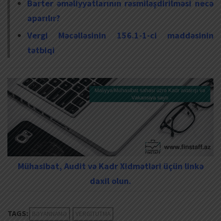
Barter əməliyyatlarının rəsmiləşdirilməsi necə
aparılır?
Vergi Məcəlləsinin 156.1-1-ci maddəsinin
tətbiqi
Mühasibat, Audit və Kadr Xidmətləri üçün linkə
daxil olun.
TAGS:
BƏYANNAMƏ
VERGITUTMA