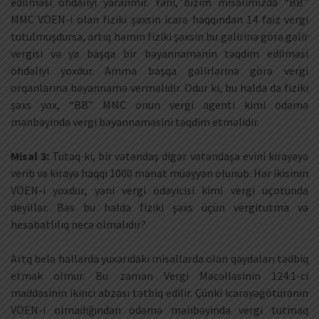
edilməsi öhdəliyi yaranmır. Yəni, bizim misalımızda “BB”
MMC VÖEN-i olan fiziki şəxsin icarə haqqından 14 faiz vergi
tutulmuşdursa, artıq həmin fiziki şəxsin bu gəlirinə görə gəlir
vergisi və ya başqa bir bəyannamənin təqdim edilməsi
öhdəliyi yoxdur. Amma başqa gəlirlərinə görə vergi
orqanlarına bəyannamə verməlidir. Odur ki, bu halda da fiziki
şəxs yox, “BB” MMC onun vergi agenti kimi ödəmə
mənbəyində vergi bəyannaməsini təqdim etməlidir.
Misal 3:
Tutaq ki, bir vətəndaş digər vətəndaşa evini kirayəyə
verib və kirayə haqqı 1000 manat müəyyən olunub. Hər ikisinin
VÖEN-i yoxdur, yəni vergi ödəyicisi kimi vergi uçotunda
deyillər. Bəs bu halda fiziki şəxs üçün vergitutma və
hesabatlılıq necə olmalıdır?
Artq belə hallarda yuxarıdakı misallarda olan qaydaları tədbiq
etmək olmur. Bu zaman Vergi Məcəlləsinin 124.1-ci
maddəsinin ikinci abzası tətbiq edilir. Çünki icarəyəgötürənin
VÖEN-i olmadığından ödəmə mənbəyində vergi tutmaq