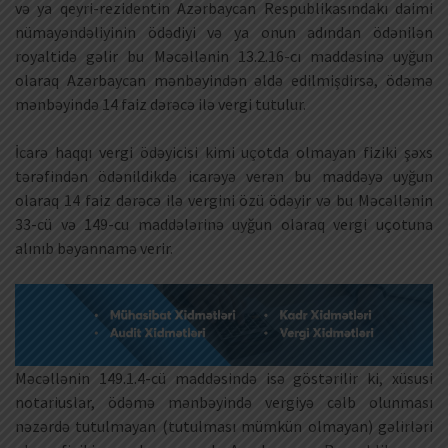
və ya qeyri-rezidentin Azərbaycan Respublikasındakı daimi
nümayəndəliyinin ödədiyi və ya onun adından ödənilən
royaltidə gəlir bu Məcəllənin 13.2.16-cı maddəsinə uyğun
olaraq Azərbaycan mənbəyindən əldə edilmişdirsə, ödəmə
mənbəyində 14 faiz dərəcə ilə vergi tutulur.
İcarə haqqı vergi ödəyicisi kimi uçotda olmayan fiziki şəxs
tərəfindən ödənildikdə icarəyə verən bu maddəyə uyğun
olaraq 14 faiz dərəcə ilə vergini özü ödəyir və bu Məcəllənin
33-cü və 149-cu maddələrinə uyğun olaraq vergi uçotuna
alınıb bəyannamə verir.
Məcəllənin 149.1.4-cü maddəsində isə göstərilir ki, xüsusi
notariuslar, ödəmə mənbəyində vergiyə cəlb olunması
nəzərdə tutulmayan (tutulması mümkün olmayan) gəlirləri