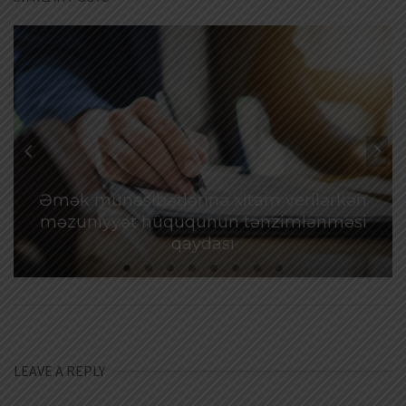
Əmək münasibətlərinə xitam verilərkən
məzuniyyət hüququnun tənzimlənməsi
qaydası
LEAVE A REPLY