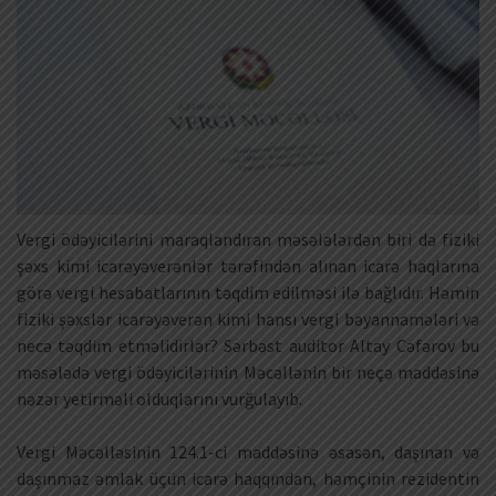
Vergi ödəyicilərini maraqlandıran məsələlərdən biri də fiziki
şəxs kimi icarəyəverənlər tərəfindən alınan icarə haqlarına
görə vergi hesabatlarının təqdim edilməsi ilə bağlıdır. Həmin
fiziki şəxslər icarəyəverən kimi hansı vergi bəyannamələri və
necə təqdim etməlidirlər? Sərbəst auditor Altay Cəfərov bu
məsələdə vergi ödəyicilərinin Məcəllənin bir neçə maddəsinə
nəzər yetirməli olduqlarını vurğulayıb.
Vergi Məcəlləsinin 124.1-ci maddəsinə əsasən, daşınan və
daşınmaz əmlak üçün icarə haqqından, həmçinin rezidentin