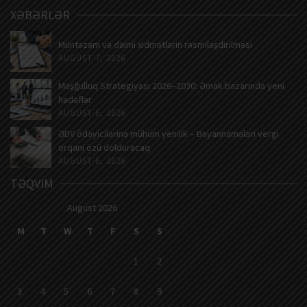
XƏBƏRLƏR
Müntəzəm və daimi xidmətlərin rəsmiləşdirilməsi
AUGUST 7, 2026
Məşğulluq Strategiyası 2026–2030: Əmək bazarında yeni
hədəflər
AUGUST 6, 2026
ƏDV ödəyicilərinə mühüm yenilik – Bəyannamələri vergi
orqanı özü dolduracaq
AUGUST 6, 2026
TƏQVIM
August 2026
M
T
W
T
F
S
S
1
2
3
4
5
6
7
8
9