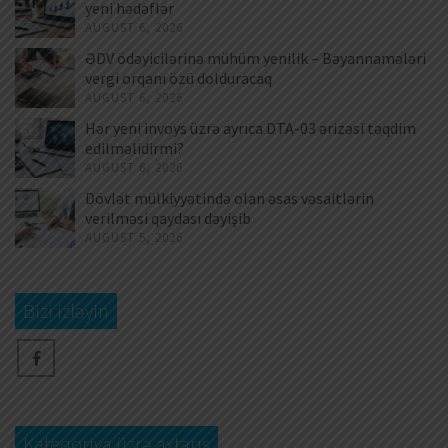
yeni hədəflər
AUGUST 6, 2026
ƏDV ödəyicilərinə mühüm yenilik – Bəyannamələri
vergi orqanı özü dolduracaq
AUGUST 6, 2026
Hər yeni invoys üzrə ayrıca DTA-03 ərizəsi təqdim
edilməlidirmi?
AUGUST 6, 2026
Dövlət mülkiyyətində olan əsas vəsaitlərin
verilməsi qaydası dəyişib
AUGUST 5, 2026
Bizi izləyin
Kateqoriya üzrə axtarış