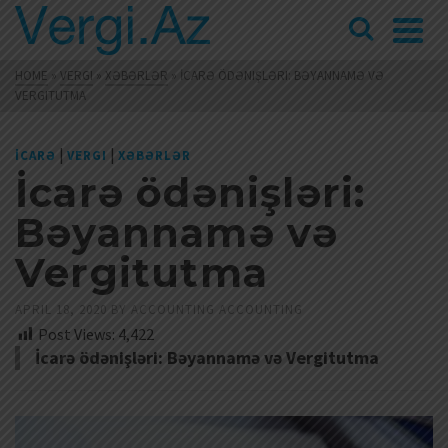
HOME
»
VERGI
»
XƏBƏRLƏR
»
İCARƏ ÖDƏNIŞLƏRI: BƏYANNAMƏ VƏ
VERGITUTMA
|
|
İCARƏ
VERGI
XƏBƏRLƏR
İcarə ödənişləri:
Bəyannamə və
Vergitutma
APRIL 18, 2020
BY
ACCOUNTING ACCOUNTING
Post Views:
4,422
İcarə ödənişləri: Bəyannamə və Vergitutma