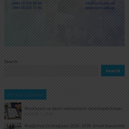
Search
Search
Ən son xəbərlər
Müntəzəm və daimi xidmətlərin rəsmiləşdirilməsi
AUGUST 7, 2026
Məşğulluq Strategiyası 2026–2030: Əmək bazarında