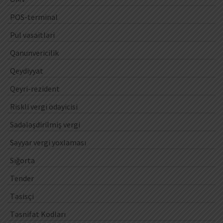
POS-terminal
Pul vəsaitləri
Qanunvericilik
Qeydiyyat
Qeyri-rezident
Riskli vergi ödəyicisi
Sadələşdirilmiş vergi
Səyyar vergi yoxlaması
Sığorta
Tender
Təsisçi
Təsnifat Kodları