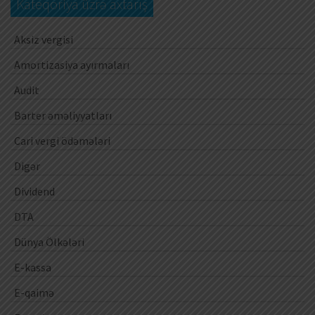
Kateqoriya üzrə axtarış
Aksiz vergisi
Amortizasiya ayırmaları
Audit
Barter əməliyyatları
Cari vergi ödəmələri
Digər
Dividend
DTA
Dünya Ölkələri
E-kassa
E-qaimə