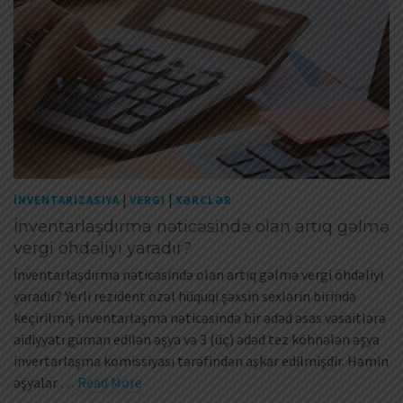
|
|
İNVENTARIZASIYA
VERGI
XƏRCLƏR
İnventarlaşdırma nəticəsində olan artıq gəlmə
vergi öhdəliyi yaradır?
İnventarlaşdırma nəticəsində olan artıq gəlmə vergi öhdəliyi
yaradır? Yerli rezident özəl hüquqi şəxsin sexlərin birində
keçirilmiş inventarlaşma nəticəsində bir ədəd əsas vəsaitlərə
aidiyyatı güman edilən əşya və 3 (üç) ədəd tez köhnələn əşya
invertarlaşma komissiyası tərəfindən aşkar edilmişdir. Həmin
əşyalar …
Read More