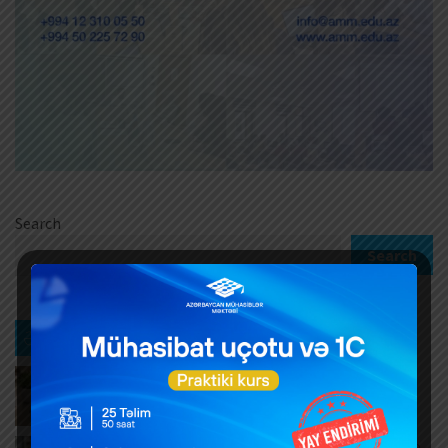
Search
Search
Ən son xəbərlər
Azərbaycanda bu il daşınmaz əmlak alıcılarına 20
milyon manatdan çox ƏDV qaytarılıb
AUGUST 10, 2026
Yeni nəsil NKA-lar vasitəsilə qeydə alınan dövriyyə