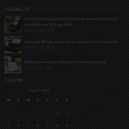
XƏBƏRLƏR
Azərbaycanda bu il daşınmaz əmlak alıcılarına 20 milyon
manatdan çox ƏDV qaytarılıb
AUGUST 10, 2026
Yeni nəsil NKA-lar vasitəsilə qeydə alınan dövriyyə artıb
AUGUST 10, 2026
Müntəzəm və daimi xidmətlərin rəsmiləşdirilməsi
AUGUST 7, 2026
TƏQVIM
August 2026
M
T
W
T
F
S
S
1
2
3
4
5
6
7
8
9