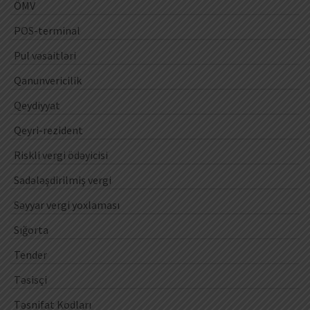
ÖMV
POS-terminal
Pul vəsaitləri
Qanunvericilik
Qeydiyyat
Qeyri-rezident
Riskli vergi ödəyicisi
Sadələşdirilmiş vergi
Səyyar vergi yoxlaması
Sığorta
Tender
Təsisçi
Təsnifat Kodları