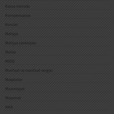
Kassa metodu
Kompensasiya
Kurslar
Maliyyə
Maliyyə sanksiyası
Mallar
MDSS
Mənfəət və mənfəət vergisi
Məqalələr
Məzuniyyət
Müavinət
NKA