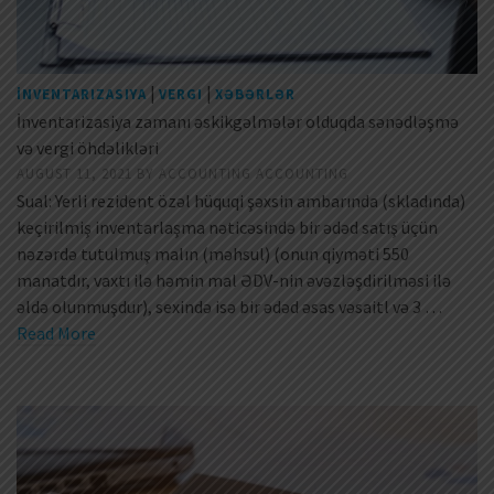
|
|
İNVENTARIZASIYA
VERGI
XƏBƏRLƏR
İnventarizasiya zamanı əskikgəlmələr olduqda sənədləşmə
və vergi öhdəlikləri
AUGUST 11, 2021
BY
ACCOUNTING ACCOUNTING
Sual: Yerli rezident özəl hüquqi şəxsin ambarında (skladında)
keçirilmiş inventarlaşma nəticəsində bir ədəd satış üçün
nəzərdə tutulmuş malın (məhsul) (onun qiyməti 550
manatdır, vaxtı ilə həmin mal ƏDV-nin əvəzləşdirilməsi ilə
əldə olunmuşdur), sexində isə bir ədəd əsas vəsaitl və 3 …
Read More