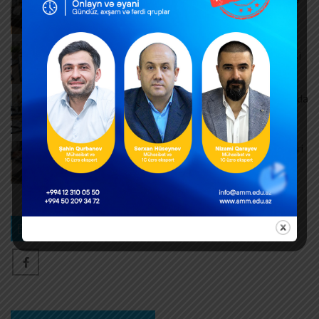
artıb
AUGUST 10, 2026
Müntəzəm və daimi xidmətlərin rəsmiləşdirilməsi
AUGUST 7, 2026
Məşğulluq Strategiyası 2026–2030: Əmək bazarında
yeni hədəflər
AUGUST 6, 2026
ƏDV ödəyicilərinə mühüm yenilik – Bəyannamələri
vergi orqanı özü dolduracaq
AUGUST 6, 2026
Bizi izləyin