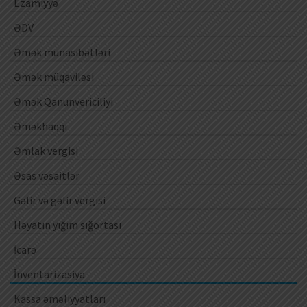
Ezamiyyə
ƏDV
Əmək münasibətləri
Əmək müqaviləsi
Əmək Qanunvericiliyi
Əməkhaqqı
Əmlak vergisi
Əsas vəsaitlər
Gəlir və gəlir vergisi
Həyatın yığım sığortası
İcarə
İnventarizasiya
Kassa əməliyyatları