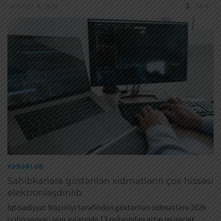
AUGUST 4, 2026
0
XƏBƏRLƏR
Sahibkarlara göstərilən xidmətlərin çox hissəsi
elektronlaşdırılıb
İqtisadiyyat Nazirliyi tərəfindən göstərilən xidmətlərə 2026-
cı ilin yanvar-iyun aylarında 13 milyondan artıq müraciət