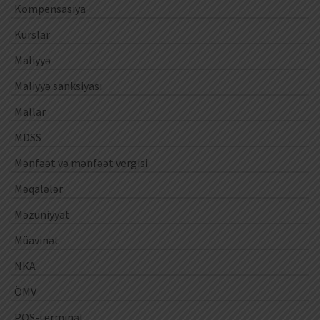
Kompensasiya
Kurslar
Maliyyə
Maliyyə sanksiyası
Mallar
MDSS
Mənfəət və mənfəət vergisi
Məqalələr
Məzuniyyət
Müavinət
NKA
ÖMV
POS-terminal