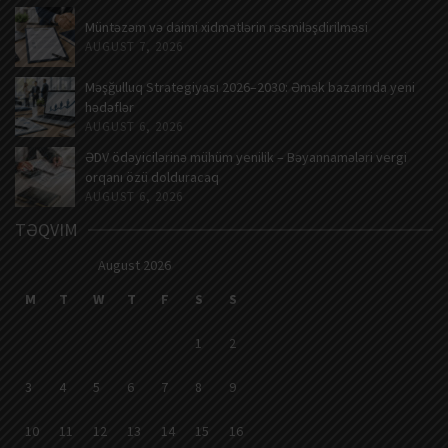
Müntəzəm və daimi xidmətlərin rəsmiləşdirilməsi
AUGUST 7, 2026
Məşğulluq Strategiyası 2026–2030: Əmək bazarında yeni
hədəflər
AUGUST 6, 2026
ƏDV ödəyicilərinə mühüm yenilik – Bəyannamələri vergi
orqanı özü dolduracaq
AUGUST 6, 2026
TƏQVIM
August 2026
M
T
W
T
F
S
S
1
2
3
4
5
6
7
8
9
10
11
12
13
14
15
16