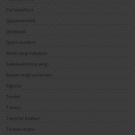
Pul vəsaitləri
Qanunvericilik
Qeydiyyat
Qeyri-rezident
Riskli vergi ödəyicisi
Sadələşdirilmiş vergi
Səyyar vergi yoxlaması
Sığorta
Tender
Təsisçi
Təsnifat Kodları
Torpaq vergisi