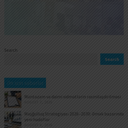
Search
Search
Ən son xəbərlər
Müntəzəm və daimi xidmətlərin rəsmiləşdirilməsi
AUGUST 7, 2026
Məşğulluq Strategiyası 2026–2030: Əmək bazarında
yeni hədəflər
AUGUST 6, 2026