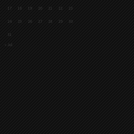
17
18
19
20
21
22
23
24
25
26
27
28
29
30
31
« Jul