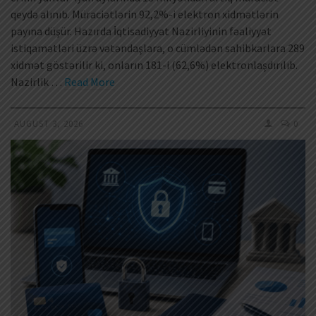
qeydə alınıb. Müraciətlərin 92,2%-i elektron xidmətlərin
payına düşür. Hazırda İqtisadiyyat Nazirliyinin fəaliyyət
istiqamətləri üzrə vətəndaşlara, o cümlədən sahibkarlara 289
xidmət göstərilir ki, onların 181-i (62,6%) elektronlaşdırılıb.
Nazirlik …
Read More
AUGUST 3, 2026
0