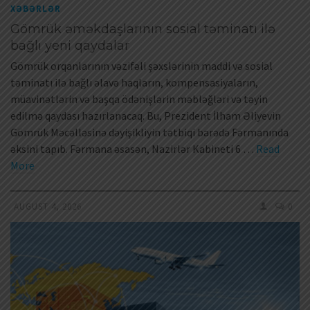
XƏBƏRLƏR
Gömrük əməkdaşlarının sosial təminatı ilə
bağlı yeni qaydalar
Gömrük orqanlarının vəzifəli şəxslərinin maddi və sosial
təminatı ilə bağlı əlavə haqların, kompensasiyaların,
müavinətlərin və başqa ödənişlərin məbləğləri və təyin
edilmə qaydası hazırlanacaq. Bu, Prezident İlham Əliyevin
Gömrük Məcəlləsinə dəyişikliyin tətbiqi barədə Fərmanında
əksini tapıb. Fərmana əsasən, Nazirlər Kabineti 6 …
Read
More
AUGUST 4, 2026
0