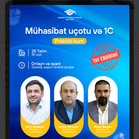
XƏBƏRLƏR
Mədaxil əməliyyatlarında risk əsaslı yanaşma
tətbiq olunacaq
Azərbaycan Banklar Assosiasiyası (ABA) və Azərbaycan Fintex
Assosiasiyası (AzFina) tərəfindən bankların və elektron pul
təşkilatlarının xidmətlərindən sui-istifadə risklərinin
minimallaşdırılması məqsədilə ödəniş alətlərinə mədaxil
əməliyyatları üzrə risk əsaslı yanaşmanın tətbiq olunması ilə
bağlı razılaşma əldə edilib. ABA-nın məlumatında bildirilir ki,
sözügedən …
Read More
AUGUST 3, 2026
0
1
2
3
4
…
313