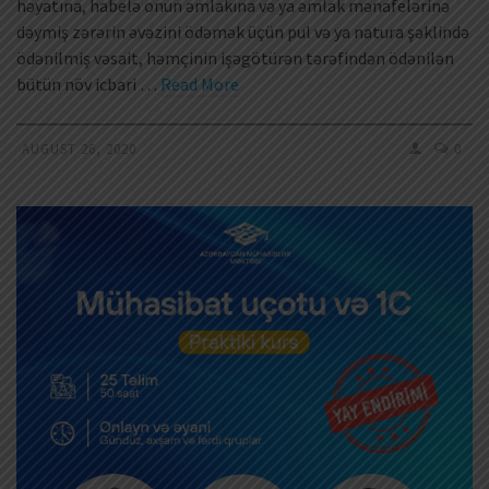
həyatına, habelə onun əmlakına və ya əmlak mənafelərinə
dəymiş zərərin əvəzini ödəmək üçün pul və ya natura şəklində
ödənilmiş vəsait, həmçinin işəgötürən tərəfindən ödənilən
bütün növ icbari …
Read More
AUGUST 26, 2020
0