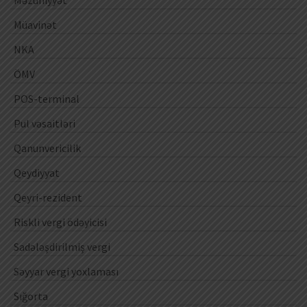
Məzuniyyət
Müavinət
NKA
ÖMV
POS-terminal
Pul vəsaitləri
Qanunvericilik
Qeydiyyat
Qeyri-rezident
Riskli vergi ödəyicisi
Sadələşdirilmiş vergi
Səyyar vergi yoxlaması
Sığorta