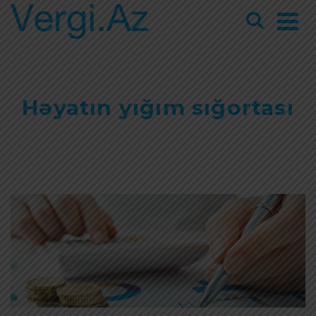
Həyatın yığım sığortası