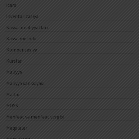
İcarə
İnventarizasiya
Kassa əməliyyatları
Kassa metodu
Kompensasiya
Kurslar
Maliyyə
Maliyyə sanksiyası
Mallar
MDSS
Mənfəət və mənfəət vergisi
Məqalələr