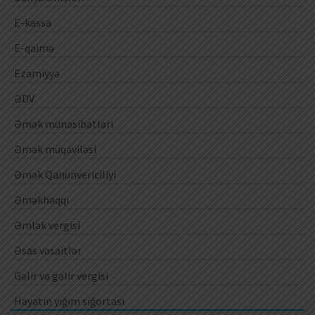
E-kassa
E-qaimə
Ezamiyyə
ƏDV
Əmək münasibətləri
Əmək müqaviləsi
Əmək Qanunvericiliyi
Əməkhaqqı
Əmlak vergisi
Əsas vəsaitlər
Gəlir və gəlir vergisi
Həyatın yığım sığortası