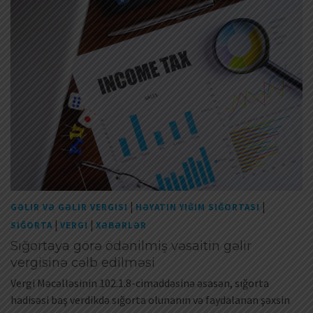
|
|
GƏLIR VƏ GƏLIR VERGISI
HƏYATIN YIĞIM SIĞORTASI
|
|
SIĞORTA
VERGI
XƏBƏRLƏR
Sığortaya görə ödənilmiş vəsaitin gəlir
vergisinə cəlb edilməsi
Vergi Məcəlləsinin 102.1.8-cimaddəsinə əsasən, sığorta
hadisəsi baş verdikdə sığorta olunanın və faydalanan şəxsin