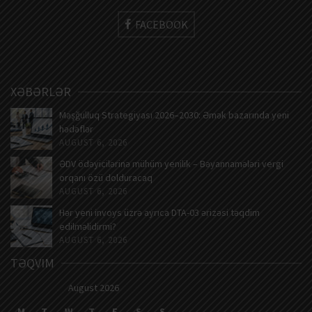
FACEBOOK
XƏBƏRLƏR
Məşğulluq Strategiyası 2026–2030: Əmək bazarında yeni
hədəflər
AUGUST 6, 2026
ƏDV ödəyicilərinə mühüm yenilik – Bəyannamələri vergi
orqanı özü dolduracaq
AUGUST 6, 2026
Hər yeni invoys üzrə ayrıca DTA-03 ərizəsi təqdim
edilməlidirmi?
AUGUST 6, 2026
TƏQVIM
August 2026
M
T
W
T
F
S
S