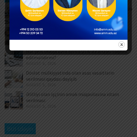
Məşğulluq Strategiyası 2026–2030: Əmək bazarında
yeni hədəflər
AUGUST 6, 2026
ƏDV ödəyicilərinə mühüm yenilik – Bəyannamələri
vergi orqanı özü dolduracaq
AUGUST 6, 2026
Hər yeni invoys üzrə ayrıca DTA-03 ərizəsi təqdim
edilməlidirmi?
AUGUST 6, 2026
Dövlət mülkiyyətində olan əsas vəsaitlərin
verilməsi qaydası dəyişib
AUGUST 5, 2026
Əlilliyi olan işçinin əmək müqaviləsinə xitam
verilməsi
AUGUST 5, 2026
Bizi izləyin