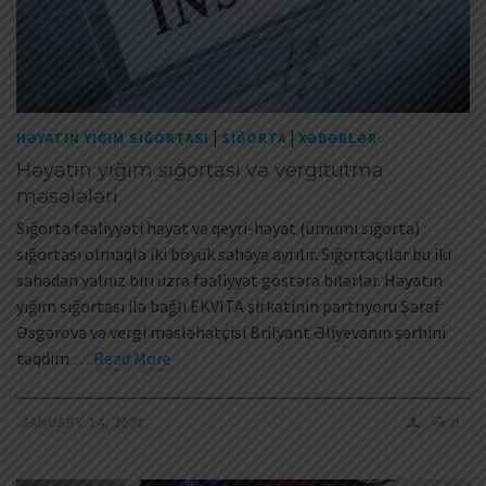
|
|
HƏYATIN YIĞIM SIĞORTASI
SIĞORTA
XƏBƏRLƏR
Həyatın yığım sığortası və vergitutma
məsələləri
Sığorta fəaliyyəti həyat və qeyri-həyat (ümumi sığorta)
sığortası olmaqla iki böyük sahəyə ayrılır. Sığortaçılar bu iki
sahədən yalnız biri üzrə fəaliyyət göstərə bilərlər. Həyatın
yığım sığortası ilə bağlı EKVITA şirkətinin partnyoru Şərəf
Əsgərova və vergi məsləhətçisi Brilyant Əliyevanın şərhini
təqdim …
Read More
JANUARY 14, 2021
0