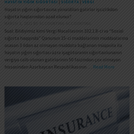
|
|
HƏYATIN YIĞIM SIĞORTASI
SIĞORTA
VERGI
Həyatın yığım sığortasına yönəldilən gəlirlər işsizlikdən
sığorta haqlarından azad olunur?
MARCH 3, 2021
BY
ACCOUNTING ACCOUNTING
Sual: Bildiyimiz kimi Vergi Məcəlləsinin 102.1.8-ci və “Sosial
sığorta haqqında” Qanunun 15-ci maddələrinin müddəalarına
əsasən 3 ildən az olmayan müddətə bağlanan müqavilə ilə
həyatın yığım sığortası üzrə işəgötürənin sığortaolunanın
vergiyə cəlb olunan gəlirlərinin 50 faizindən çox olmayan
hissəsindən Azərbaycan Respublikasının …
Read More