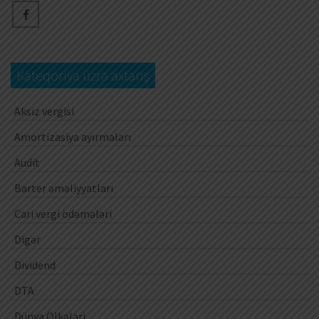
Kateqoriya üzrə axtarış
Aksiz vergisi
Amortizasiya ayırmaları
Audit
Barter əməliyyatları
Cari vergi ödəmələri
Digər
Dividend
DTA
Dünya Ölkələri