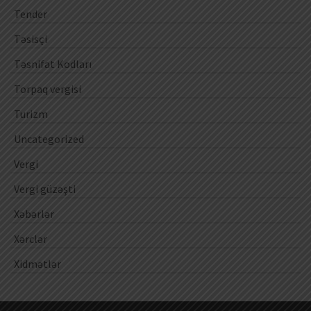
Tender
Təsisçi
Təsnifat Kodları
Torpaq vergisi
Turizm
Uncategorized
Vergi
Vergi güzəşti
Xəbərlər
Xərclər
Xidmətlər