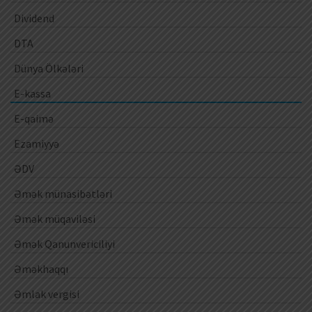
Dividend
DTA
Dünya Ölkələri
E-kassa
E-qaimə
Ezamiyyə
ƏDV
Əmək münasibətləri
Əmək müqaviləsi
Əmək Qanunvericiliyi
Əməkhaqqı
Əmlak vergisi