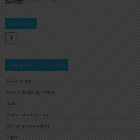
AUGUST 6, 2026
Bizi izləyin
Kateqoriya üzrə axtarış
Aksiz vergisi
Amortizasiya ayırmaları
Audit
Barter əməliyyatları
Cari vergi ödəmələri
Digər