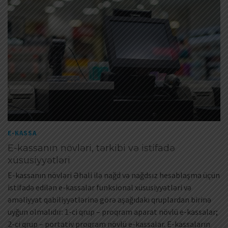
E-KASSA
E-kassanın növləri, tərkibi və istifadə
xüsusiyyətləri
E-kassanın növləri Əhali ilə nağd və nağdsız hesablaşma üçün
istifadə edilən e-kassalar funksional xüsusiyyətləri və
əməliyyat qabiliyyətlərinə görə aşağıdakı qruplardan birinə
uyğun olmalıdır: 1-ci qrup – proqram aparat növlü e-kassalar;
2-ci qrup – portativ proqram növlü e-kassalar. E-kassaların