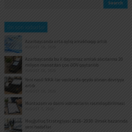
Search
Ən son xəbərlər
Azərbaycanda orta aylıq əməkhaqqı artıb
AUGUST 10, 2026
Azərbaycanda bu il daşınmaz əmlak alıcılarına 20
milyon manatdan çox ƏDV qaytarılıb
AUGUST 10, 2026
Yeni nəsil NKA-lar vasitəsilə qeydə alınan dövriyyə
artıb
AUGUST 10, 2026
Müntəzəm və daimi xidmətlərin rəsmiləşdirilməsi
AUGUST 7, 2026
Məşğulluq Strategiyası 2026–2030: Əmək bazarında
yeni hədəflər