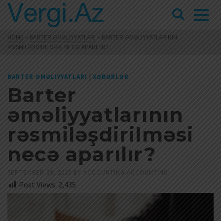
HOME
»
BARTER ƏMƏLIYYATLARI
»
BARTER ƏMƏLIYYATLARININ
RƏSMILƏŞDIRILMƏSI NECƏ APARILIR?
|
BARTER ƏMƏLIYYATLARI
XƏBƏRLƏR
Barter
əməliyyatlarının
rəsmiləşdirilməsi
necə aparılır?
SEPTEMBER 29, 2020
BY
ACCOUNTING ACCOUNTING
Post Views:
2,435