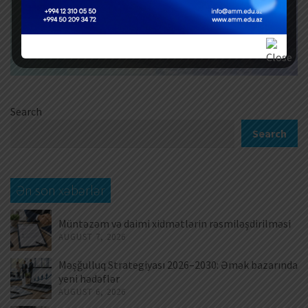
Search
Search
Ən son xəbərlər
Müntəzəm və daimi xidmətlərin rəsmiləşdirilməsi
AUGUST 7, 2026
Məşğulluq Strategiyası 2026–2030: Əmək bazarında
yeni hədəflər
AUGUST 6, 2026