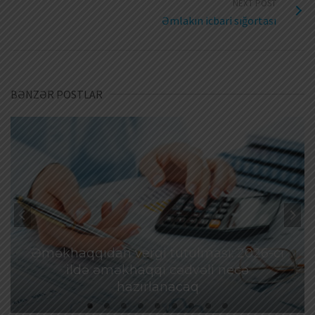
NEXT POST
Əmlakın icbari sığortası
BƏNZƏR POSTLAR
Əməkhaqqıdan vergi tutulması: 2026-cı
ildə əməkhaqqı cədvəli necə
hazırlanacaq