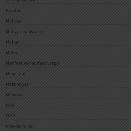
Kurslar
Maliyyə
Maliyyə sanksiyası
Mallar
MDSS
Mənfəət və mənfəət vergisi
Məqalələr
Məzuniyyət
Müavinət
NKA
ÖMV
POS-terminal