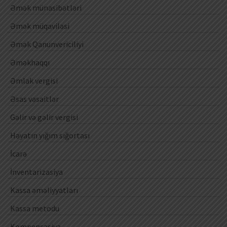
Əmək münasibətləri
Əmək müqaviləsi
Əmək Qanunvericiliyi
Əməkhaqqı
Əmlak vergisi
Əsas vəsaitlər
Gəlir və gəlir vergisi
Həyatın yığım sığortası
İcarə
İnventarizasiya
Kassa əməliyyatları
Kassa metodu
Kompensasiya