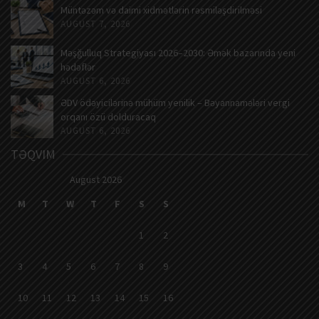
Müntəzəm və daimi xidmətlərin rəsmiləşdirilməsi
AUGUST 7, 2026
Məşğulluq Strategiyası 2026–2030: Əmək bazarında yeni
hədəflər
AUGUST 6, 2026
ƏDV ödəyicilərinə mühüm yenilik – Bəyannamələri vergi
orqanı özü dolduracaq
AUGUST 6, 2026
TƏQVIM
August 2026
M
T
W
T
F
S
S
1
2
3
4
5
6
7
8
9
10
11
12
13
14
15
16