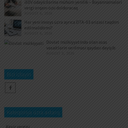
ƏDV ödəyicilərinə mühüm yenilik – Bəyannamələri
vergi orqanı özü dolduracaq
AUGUST 6, 2026
Hər yeni invoys üzrə ayrıca DTA-03 ərizəsi təqdim
edilməlidirmi?
AUGUST 6, 2026
Dövlət mülkiyyətində olan əsas
vəsaitlərin verilməsi qaydası dəyişib
AUGUST 5, 2026
Bizi izləyin
Kateqoriya üzrə axtarış
Aksiz vergisi