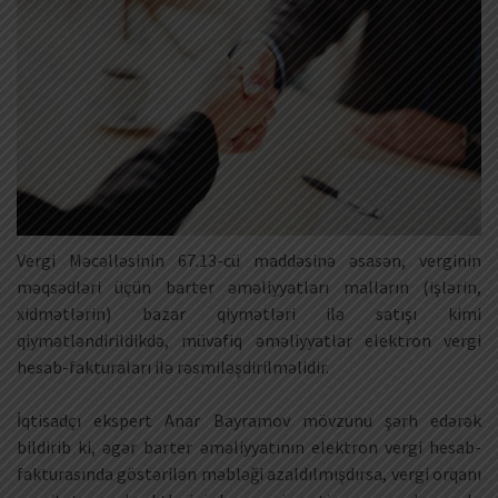
Vergi Məcəlləsinin 67.13-cü maddəsinə əsasən, verginin
məqsədləri üçün barter əməliyyatları malların (işlərin,
xidmətlərin) bazar qiymətləri ilə satışı kimi
qiymətləndirildikdə, müvafiq əməliyyatlar elektron vergi
hesab-fakturaları ilə rəsmiləşdirilməlidir.
İqtisadçı ekspert Anar Bayramov mövzunu şərh edərək
bildirib ki, əgər barter əməliyyatının elektron vergi hesab-
fakturasında göstərilən məbləği azaldılmışdırsa, vergi orqanı