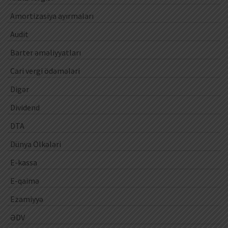
Amortizasiya ayırmaları
Audit
Barter əməliyyatları
Cari vergi ödəmələri
Digər
Dividend
DTA
Dünya Ölkələri
E-kassa
E-qaimə
Ezamiyyə
ƏDV