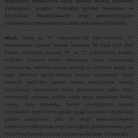
vergitutma obyektlərini bazar qiyməti nəzərə alınmaqla
dəqiqləşdirir, verginin məbləğini yenidən hesablayır və
Azərbaycan Respublikasının vergi qanunvericiliyinin
pozulmasına görə nəzərdə tutulan sanksiyaları tətbiq edir.
Misal:
Tutaq ki, “A” müəssisəsi 60 kisə sementi “S”
müəssisəsinə təqdim edərək əvəzində 20 ədəd stul alıb.
Barter əməliyyatı zamanı “A” və “S” şirkətlərinin təqdim
etdikləri malların barter əməliyyatı hesab olunmasına
baxmayaraq, müvafiq olaraq sement və stulların dəyəri ilə
bağlı elektron qaimə-faktura təqdim olunmalıdır. Vergi
nəzarəti tədbirləri zamanı həmin əməliyyatlar həyata
keçirilərkən qiymətlərin bazar qiymətlərinə uyğun təyin
olunmadığı müəyyən edildiyi halda bazar qiymətləri tətbiq
olunur. Eyni zamanda, barter əməliyyatları həyata
keçirilərkən qiymətlərin qəsdən aşağı salınması səbəbindən
gəlirin azaldılması yolu ilə vergi qanunvericiliyinin
tələblərinə zidd olaraq vergi məbləğinin gizlədilməsinə görə
Vergi Məcəlləsində nəzərdə tutulan sanksiyalar tətbiq edilir.