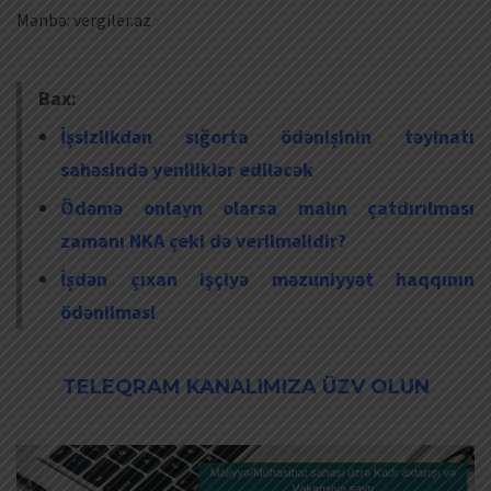
Mənbə: vergiler.az
Bax:
İşsizlikdən sığorta ödənişinin təyinatı
sahəsində yeniliklər ediləcək
Ödəmə onlayn olarsa malın çatdırılması
zamanı NKA çeki də verilməlidir?
İşdən çıxan işçiyə məzuniyyət haqqının
ödənilməsi
TELEQRAM KANALIMIZA ÜZV OLUN