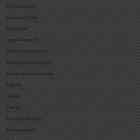
Pul vəsaitləri
Qanunvericilik
Qeydiyyat
Qeyri-rezident
Riskli vergi ödəyicisi
Sadələşdirilmiş vergi
Səyyar vergi yoxlaması
Sığorta
Tender
Təsisçi
Təsnifat Kodları
Torpaq vergisi