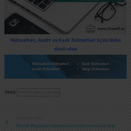
Mühasibat, Audit və Kadr Xidmətləri üçün linkə
daxil olun
TAGS:
BARTER ƏMƏLIYYATLARI
PREVIOUS POST
Dövlət Miqrasiya Xidməti əcnəbilərə müraciət etdi