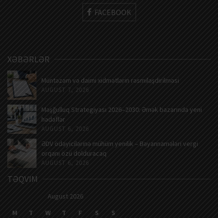
FACEBOOK
XƏBƏRLƏR
Müntəzəm və daimi xidmətlərin rəsmiləşdirilməsi
AUGUST 7, 2026
Məşğulluq Strategiyası 2026–2030: Əmək bazarında yeni
hədəflər
AUGUST 6, 2026
ƏDV ödəyicilərinə mühüm yenilik – Bəyannamələri vergi
orqanı özü dolduracaq
AUGUST 6, 2026
TƏQVIM
August 2026
M
T
W
T
F
S
S