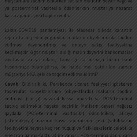
müştərilərə təqdim edilərkən satılan malların dəyəri nəğd və
ya posterminal vasitəsilə ödənilərkən müştəriyə nəzarət
kassa aparatı çeki təqdim edilir.
Lakin COVİD19 pandemiyası ilə əlaqədar ölkədə karantin
rejimi tətbiq edildiyi gündən malların obyektimizdə təqdim
edilməsi dayandırılmış və onlayn satış fəaliyyətinə
keçilmişdir. Əgər müştəri aldığı malın dəyərini bankomatlar
vasitəsilə və ya ödəniş tapşırığı ilə birbaşa bizim bank
hesabımıza ödəmişdirsə, bu halda mal çatdırılan zaman
müştəriyə NKA çeki də təqdim edilməlidirmi?
Cavab:
Bildiririk ki, Pərakəndə ticarət fəaliyyəti göstərən
təsərrüfat subyektlərində (obyektlərdə) malların təqdim
edilməsi (satışı) nəzarət-kassa aparatı və POS-terminal
tətbiq edilməklə həyata keçirilir. Malların dəyəri nağdsız
qaydada (POS-terminal vasitəsilə) ödənildikdə, alıcıya
(istehlakçıya) nəzarət-kassa aparatının çeki (sahibkarlıq
fəaliyyətini həyata keçirən hüquqi və fiziki şəxslərin tələbi ilə
elektron qaimə-faktura) ilə yanaşı, POS-terminaldan çıxarış