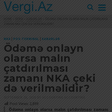
HOME
»
VERGI
»
XƏBƏRLƏR
»
ÖDƏMƏ ONLAYN OLARSA MALIN ÇATDIRILMASI
ZAMANI NKA ÇEKI DƏ VERILMƏLIDIR?
|
|
NKA
POS-TERMINAL
XƏBƏRLƏR
Ödəmə onlayn
olarsa malın
çatdırılması
zamanı NKA çeki
də verilməlidir?
SEPTEMBER 28, 2020
BY
ACCOUNTING ACCOUNTING
Post Views:
2,899
Ödəmə onlayn olarsa malın çatdırılması zamanı