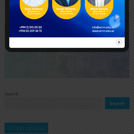
Search
Search
Ən son xəbərlər