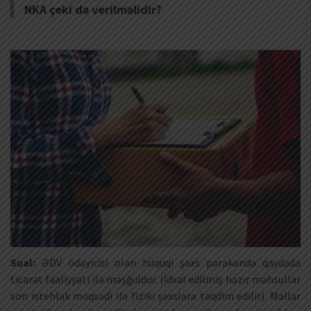
NKA çeki də verilməlidir?
Sual:
ƏDV ödəyicisi olan hüquqi şəxs pərakəndə qaydada
ticarət fəaliyyəti ilə məşğuldur. (İdxal edilmiş hazır məhsullar
son istehlak məqsədi ilə fiziki şəxslərə təqdim edilir). Mallar