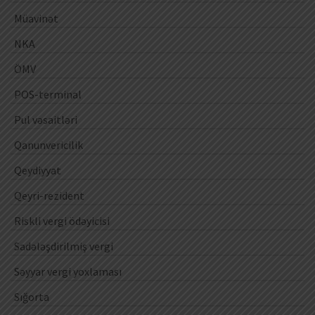
Müavinət
NKA
ÖMV
POS-terminal
Pul vəsaitləri
Qanunvericilik
Qeydiyyat
Qeyri-rezident
Riskli vergi ödəyicisi
Sadələşdirilmiş vergi
Səyyar vergi yoxlaması
Sığorta