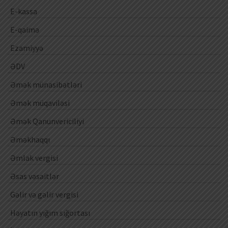
E-kassa
E-qaimə
Ezamiyyə
ƏDV
Əmək münasibətləri
Əmək müqaviləsi
Əmək Qanunvericiliyi
Əməkhaqqı
Əmlak vergisi
Əsas vəsaitlər
Gəlir və gəlir vergisi
Həyatın yığım sığortası