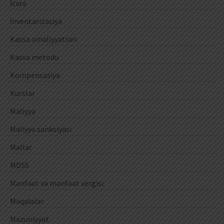
İcarə
İnventarizasiya
Kassa əməliyyatları
Kassa metodu
Kompensasiya
Kurslar
Maliyyə
Maliyyə sanksiyası
Mallar
MDSS
Mənfəət və mənfəət vergisi
Məqalələr
Məzuniyyət