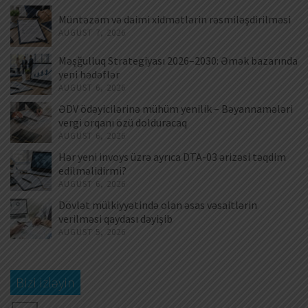
Müntəzəm və daimi xidmətlərin rəsmiləşdirilməsi
AUGUST 7, 2026
Məşğulluq Strategiyası 2026–2030: Əmək bazarında
yeni hədəflər
AUGUST 6, 2026
ƏDV ödəyicilərinə mühüm yenilik – Bəyannamələri
vergi orqanı özü dolduracaq
AUGUST 6, 2026
Hər yeni invoys üzrə ayrıca DTA-03 ərizəsi təqdim
edilməlidirmi?
AUGUST 6, 2026
Dövlət mülkiyyətində olan əsas vəsaitlərin
verilməsi qaydası dəyişib
AUGUST 5, 2026
Bizi izləyin