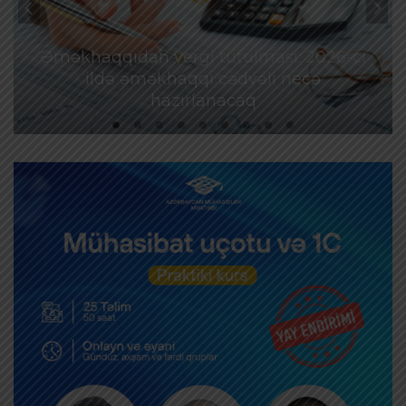
Əməkhaqqıdan vergi tutulması: 2026-cı
ildə əməkhaqqı cədvəli necə
hazırlanacaq