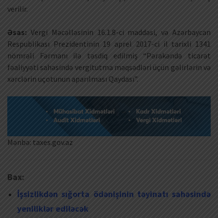
verilir.
Əsas:
Vergi Məcəlləsinin 16.1.8-ci maddəsi, və Azərbaycan
Respublikası Prezidentinin 19 aprel 2017-ci il tarixli 1341
nömrəli Fərmanı ilə təsdiq edilmiş “Pərakəndə ticarət
fəaliyyəti sahəsində vergitutma məqsədləri üçün gəlirlərin və
xərclərin uçotunun aparılması Qaydası”.
Mənbə: taxes.gov.az
Bax:
İşsizlikdən sığorta ödənişinin təyinatı sahəsində
yeniliklər ediləcək