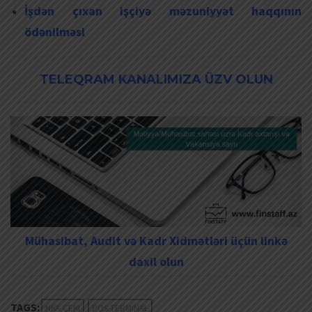
İşdən çıxan işçiyə məzuniyyət haqqının
ödənilməsi
TELEQRAM KANALIMIZA ÜZV OLUN
Mühasibat, Audit və Kadr Xidmətləri üçün linkə
daxil olun
TAGS:
NKA ÇEKI
POS-TERMINAL