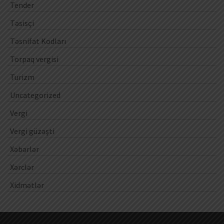
Tender
Təsisçi
Təsnifat Kodları
Torpaq vergisi
Turizm
Uncategorized
Vergi
Vergi güzəşti
Xəbərlər
Xərclər
Xidmətlər