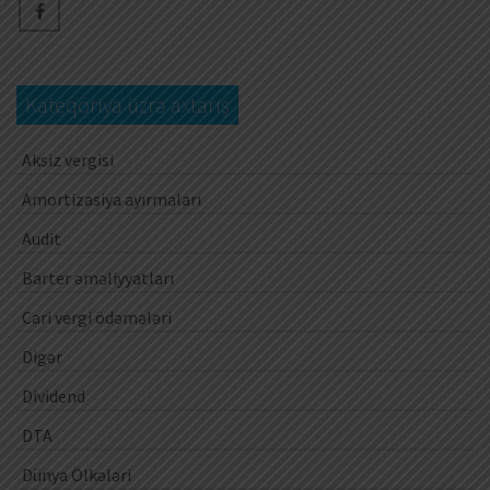
Kateqoriya üzrə axtarış
Aksiz vergisi
Amortizasiya ayırmaları
Audit
Barter əməliyyatları
Cari vergi ödəmələri
Digər
Dividend
DTA
Dünya Ölkələri