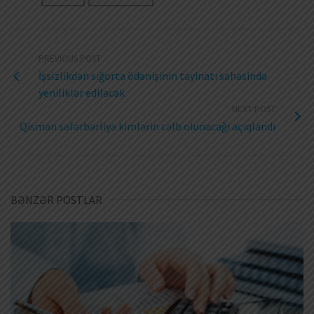
PREVIOUS POST
İşsizlikdən sığorta ödənişinin təyinatı sahəsində
yeniliklər ediləcək
NEXT POST
Qismən səfərbərliyə kimlərin cəlb olunacağı açıqlandı
BƏNZƏR POSTLAR