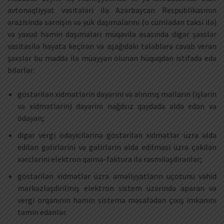
avtonəqliyyat vasitələri ilə Azərbaycan Respublikasının
ərazisində sərnişin və yük daşımalarını (o cümlədən taksi ilə)
və yaxud həmin daşımaları müqavilə əsasında digər şəxslər
vasitəsilə həyata keçirən və aşağıdakı tələblərə cavab verən
şəxslər bu maddə ilə müəyyən olunan hüquqdan istifadə edə
bilərlər:
göstərilən xidmətlərin dəyərini və alınmış malların (işlərin
və xidmətlərin) dəyərini nağdsız qaydada əldə edən və
ödəyən;
digər vergi ödəyicilərinə göstərilən xidmətlər üzrə əldə
edilən gəlirlərini və gəlirlərin əldə edilməsi üzrə çəkilən
xərclərini elektron qaimə-faktura ilə rəsmiləşdirənlər;
göstərilən xidmətlər üzrə əməliyyatların uçotunu vahid
mərkəzləşdirilmiş elektron sistem üzərində aparan və
vergi orqanının həmin sistemə məsafədən çıxış imkanını
təmin edənlər.