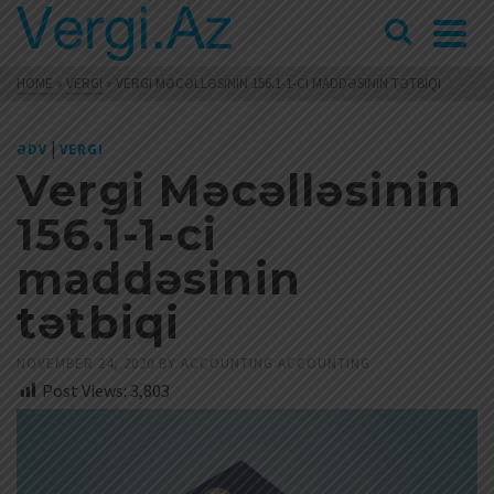
HOME
»
VERGI
»
VERGI MƏCƏLLƏSININ 156.1-1-CI MADDƏSININ TƏTBIQI
|
ƏDV
VERGI
Vergi Məcəlləsinin
156.1-1-ci
maddəsinin
tətbiqi
NOVEMBER 24, 2020
BY
ACCOUNTING ACCOUNTING
Post Views:
3,803