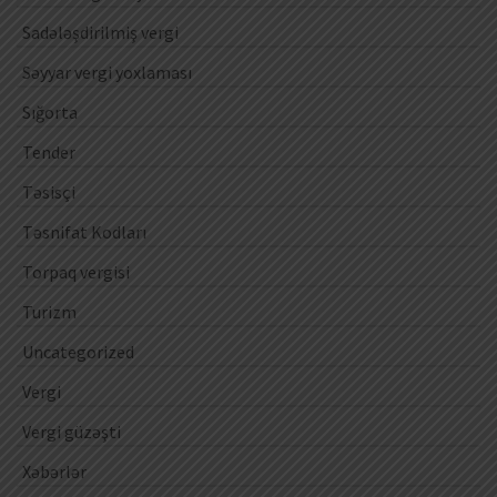
Sadələşdirilmiş vergi
Səyyar vergi yoxlaması
Sığorta
Tender
Təsisçi
Təsnifat Kodları
Torpaq vergisi
Turizm
Uncategorized
Vergi
Vergi güzəşti
Xəbərlər