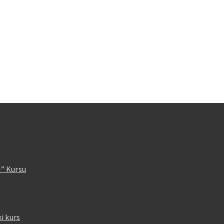
” Kursu
i kurs