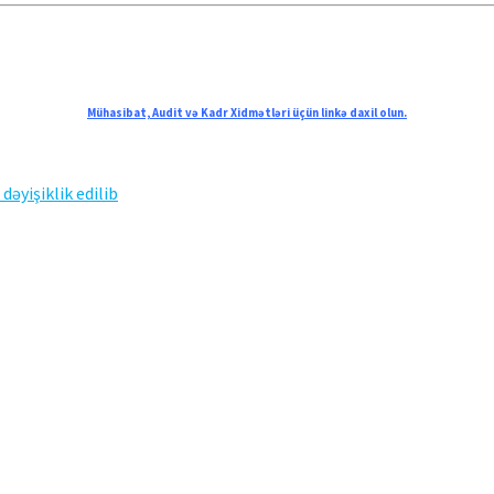
Mühasibat, Audit və Kadr Xidmətləri üçün linkə daxil olun.
əyişiklik edilib