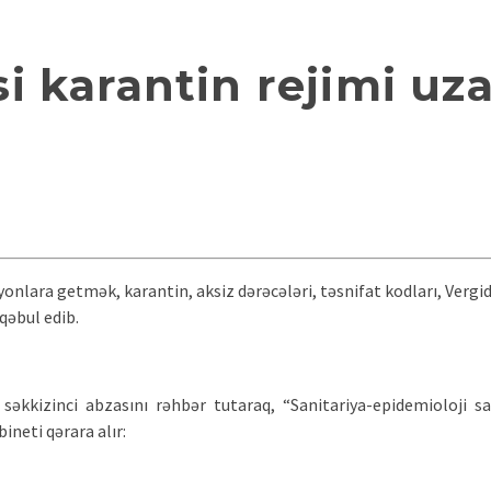
 karantin rejimi uza
qəbul edib.
 səkkizinci abzasını rəhbər tutaraq, “Sanitariya-epidemioloji 
neti qərara alır: