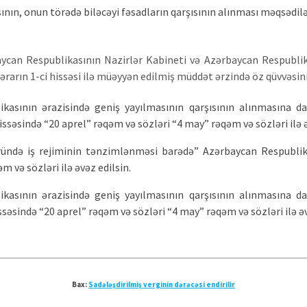
sının, onun törədə biləcəyi fəsadların qarşısının alınması məqsədil
rbaycan Respublikasının Nazirlər Kabineti və Azərbaycan Respubl
arın 1-ci hissəsi ilə müəyyən edilmiş müddət ərzində öz qüvvəsini 
ikasının ərazisində geniş yayılmasının qarşısının alınmasına da
issəsində “20 aprel” rəqəm və sözləri “4 may” rəqəm və sözləri ilə ə
ründə iş rejiminin tənzimlənməsi barədə” Azərbaycan Respublika
m və sözləri ilə əvəz edilsin.
ikasının ərazisində geniş yayılmasının qarşısının alınmasına da
issəsində “20 aprel” rəqəm və sözləri “4 may” rəqəm və sözləri ilə əv
Bax:
Sadələşdirilmiş verginin dərəcəsi endirilir