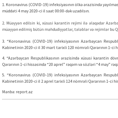
1. Koronavirus (COVID-19) infeksiyasının ölkə ərazisində yayılma
müddəti 4 may 2020-ci il saat 00:00-dək uzadılsın.
2. Müəyyən edilsin ki, xüsusi karantin rejimi ilə əlaqədar Azə
müəyyən edilmiş bütün məhdudiyyətlər, tələblər və rejimlər bu Qər
3. “Koronavirus (COVID-19) infeksiyasının Azərbaycan Respubl
Kabinetinin 2020-ci il 30 mart tarixli 120 nömrəli Qərarının 1-ci h
4. “Azərbaycan Respublikasının ərazisində xüsusi karantin döv
Qərarının 1-ci hissəsində “20 aprel” rəqəm və sözləri “4 may” rəqə
5. “Koronavirus (COVID-19) infeksiyasının Azərbaycan Respubl
Kabinetinin 2020-ci il 2 aprel tarixli 124 nömrəli Qərarının 1-ci h
Mənbə: report.az