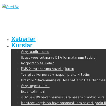
Xəbərlər
Kurslar
Vergi auditi kursu
İkiqat vergitutma və DTA formalarının tətbiqi
Korporativ təlimlər
PMS 2 imtahanına hazırlıq kursu
“Vergi və korporativ hüquq” praktiki təlim
Praktiki “Bəyannamə və Hesabatların Hazırlanması
Vergi uçotu kursu
Excel təlimləri
ƏDV və ƏDV bəyannaməsi üzrə nəzəri-praktiki kurs
Mənfəət vergisi və bəyannaməsi üzrə nəzəri-praktik