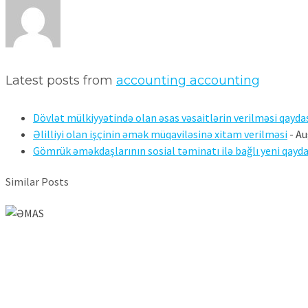
Latest posts from
accounting accounting
Dövlət mülkiyyətində olan əsas vəsaitlərin verilməsi qaydas
Əlilliyi olan işçinin əmək müqaviləsinə xitam verilməsi
- Au
Gömrük əməkdaşlarının sosial təminatı ilə bağlı yeni qayda
Similar Posts