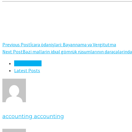
Previous Post
İcarə ödənişləri: Bəyannamə və Vergitutma
Next Post
Bəzi mallarin idxal gömrük rüsumlarının dərəcələrində d
About Author
Latest Posts
accounting accounting