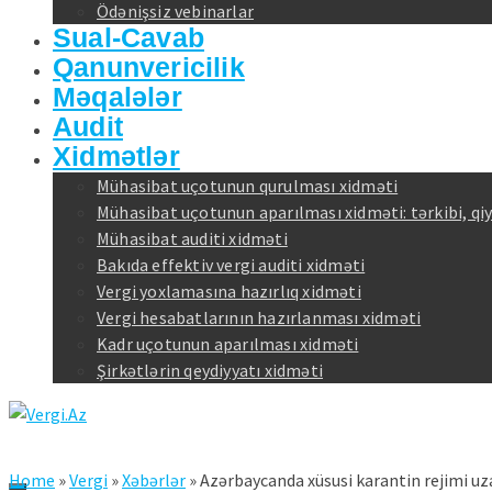
Ödənişsiz vebinarlar
Sual-Cavab
Qanunvericilik
Məqalələr
Audit
Xidmətlər
Mühasibat uçotunun qurulması xidməti
Mühasibat uçotunun aparılması xidməti: tərkibi, qi
Mühasibat auditi xidməti
Bakıda effektiv vergi auditi xidməti
Vergi yoxlamasına hazırlıq xidməti
Vergi hesabatlarının hazırlanması xidməti
Kadr uçotunun aparılması xidməti
Şirkətlərin qeydiyyatı xidməti
Home
»
Vergi
»
Xəbərlər
»
Azərbaycanda xüsusi karantin rejimi uza