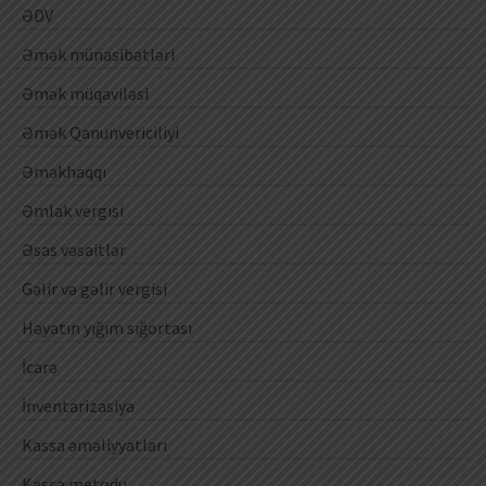
ƏDV
Əmək münasibətləri
Əmək müqaviləsi
Əmək Qanunvericiliyi
Əməkhaqqı
Əmlak vergisi
Əsas vəsaitlər
Gəlir və gəlir vergisi
Həyatın yığım sığortası
İcarə
İnventarizasiya
Kassa əməliyyatları
Kassa metodu