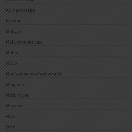
Kompensasiya
Kurslar
Maliyyə
Maliyyə sanksiyası
Mallar
MDSS
Mənfəət və mənfəət vergisi
Məqalələr
Məzuniyyət
Müavinət
NKA
ÖMV