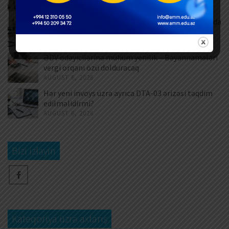
AUGUST 7, 2026
Məşğulluq Strategiyası 2026–2030: Əmək bazarında
yeni hədəflər
AUGUST 6, 2026
ƏDV ödəyicilərinə mühüm yenilik – Bəyannamələri
vergi orqanı özü dolduracaq
AUGUST 6, 2026
Hər yeni invoys üzrə ayrıca DTA-03 ərizəsi təqdim
edilməlidirmi?
AUGUST 6, 2026
Bizi izləyin
Kateqoriya üzrə axtarış