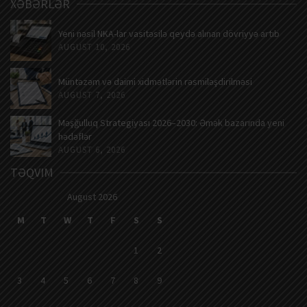
XƏBƏRLƏR
Yeni nəsil NKA-lar vasitəsilə qeydə alınan dövriyyə artıb
AUGUST 10, 2026
Müntəzəm və daimi xidmətlərin rəsmiləşdirilməsi
AUGUST 7, 2026
Məşğulluq Strategiyası 2026–2030: Əmək bazarında yeni
hədəflər
AUGUST 6, 2026
TƏQVIM
August 2026
M
T
W
T
F
S
S
1
2
3
4
5
6
7
8
9