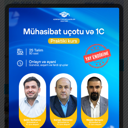
Search
Search
Ən son xəbərlər
Yeni nəsil NKA-lar vasitəsilə qeydə alınan dövriyyə
artıb
AUGUST 10, 2026
Müntəzəm və daimi xidmətlərin rəsmiləşdirilməsi