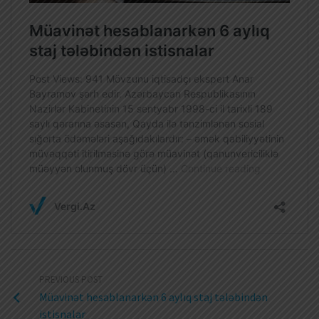
PREVIOUS POST
Müavinət hesablanarkən 6 aylıq staj tələbindən
istisnalar