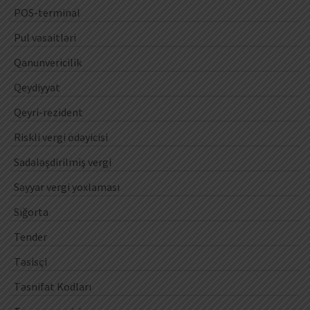
POS-terminal
Pul vəsaitləri
Qanunvericilik
Qeydiyyat
Qeyri-rezident
Riskli vergi ödəyicisi
Sadələşdirilmiş vergi
Səyyar vergi yoxlaması
Sığorta
Tender
Təsisçi
Təsnifat Kodları