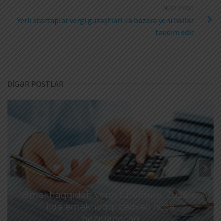
NEXT POST
Yerli startaplar vergi güzəştləri ilə bazara yeni həllər
təqdim edir
DİGƏR POSTLAR
Əməkhaqqıdan vergi tutulması: 2026-cı
ildə əməkhaqqı cədvəli necə
hazırlanacaq