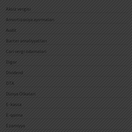
Aksiz vergisi
Amortizasiya ayırmaları
Audit
Barter əməliyyatları
Cari vergi ödəmələri
Digər
Dividend
DTA
Dünya Ölkələri
E-kassa
E-qaimə
Ezamiyyə