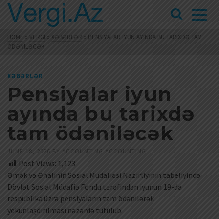
HOME
»
VERGI
»
XƏBƏRLƏR
»
PENSIYALAR IYUN AYINDA BU TARIXDƏ TAM
ÖDƏNILƏCƏK
XƏBƏRLƏR
Pensiyalar iyun
ayında bu tarixdə
tam ödəniləcək
JUNE 18, 2026
BY
ACCOUNTING ACCOUNTING
Post Views:
1,123
Əmək və Əhalinin Sosial Müdafiəsi Nazirliyinin tabeliyində
Dövlət Sosial Müdafiə Fondu tərəfindən iyunun 19-da
respublika üzrə pensiyaların tam ödənilərək
yekunlaşdırılması nəzərdə tutulub.