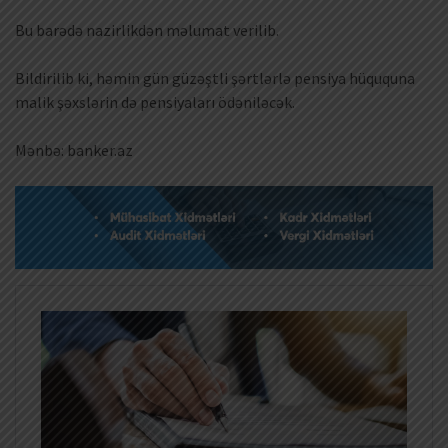
Bu barədə nazirlikdən məlumat verilib.
Bildirilib ki, həmin gün güzəştli şərtlərlə pensiya hüququna
malik şəxslərin də pensiyaları ödəniləcək.
Mənbə: banker.az