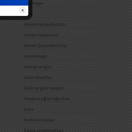
Ezamiyyə
ƏDV
Əmək münasibətləri
Əmək müqaviləsi
Əmək Qanunvericiliyi
Əməkhaqqı
Əmlak vergisi
Əsas vəsaitlər
Gəlir və gəlir vergisi
Həyatın yığım sığortası
İcarə
İnventarizasiya
Kassa əməliyyatları