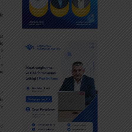
də
as
iq
ın
ər
ün
ıq
ri
da
in
gi