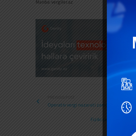
Mənbə: vergiler.az
PREVIOUS POST
Operativ vergi nəzarəti zamanı götürülmüş 
Fiziki şəxslər tərəfin