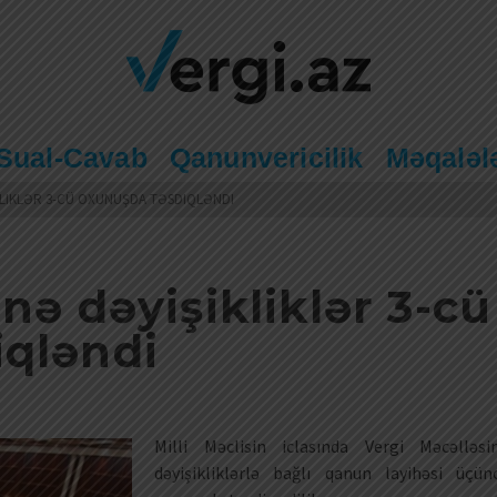
Sual-Cavab
Qanunvericilik
Məqaləl
LIKLƏR 3-CÜ OXUNUŞDA TƏSDIQLƏNDI
nə dəyişikliklər 3-cü
iqləndi
Milli Məclisin iclasında Vergi Məcəlləsi
dəyişikliklərlə bağlı qanun layihəsi üçün