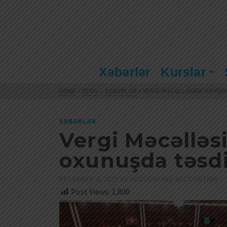
Xəbərlər
Kurslar
HOME
»
VERGI
»
XƏBƏRLƏR
»
VERGI MƏCƏLLƏSINƏ DƏYIŞIK
XƏBƏRLƏR
Vergi Məcəlləsi
oxunuşda təsd
DECEMBER 3, 2021
BY
ACCOUNTING ACCOUNTING
Post Views:
1,800