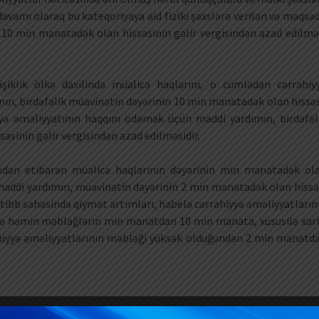
avamı olaraq bu kateqoriyaya aid fiziki şəxslərə verilən və məqsəd
 10 min manatadək olan hissəsinin gəlir vergisindən azad edilmə
yişiklik ölkə daxilində müalicə haqlarını, o cümlədən cərrahiy
ın, birdəfəlik müavinətin dəyərinin 10 min manatadək olan hissəs
yyə əməliyyatının haqqını ödəmək üçün maddi yardımın, birdəfəl
sinin gəlir vergisindən azad edilməsidir.
rixdən etibarən müalicə haqlarının dəyərinin min manatadək ol
 maddi yardımın, müavinətin dəyərinin 2 min manatadək olan hissə
 tibb sahəsində qiymət artımları, habelə cərrahiyyə əməliyyatların
də həmin məbləğlərin min manatdan 10 min manata, xüsusilə xari
ahiyyə əməliyyatlarının məbləği yüksək olduğundan 2 min manatd