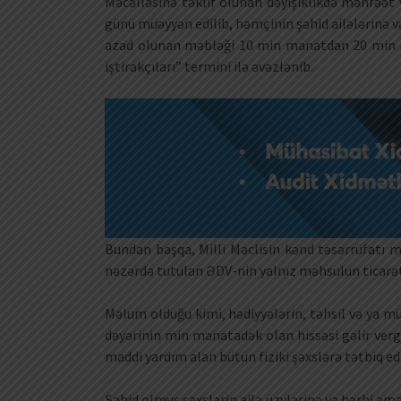
Məcəlləsinə təklif olunan dəyişiklikdə mənfəət
günü müəyyən edilib, həmçinin şəhid ailələrinə v
azad olunan məbləği 10 min manatdan 20 min ma
iştirakçıları” termini ilə əvəzlənib.
Bundan başqa, Milli Məclisin kənd təsərrüfatı 
nəzərdə tutulan ƏDV-nin yalnız məhsulun ticarət 
Məlum olduğu kimi, hədiyyələrin, təhsil və ya m
dəyərinin min manatadək olan hissəsi gəlir ver
maddi yardım alan bütün fiziki şəxslərə tətbiq edi
Şəhid olmuş şəxslərin ailə üzvlərinə və hərbi əmə