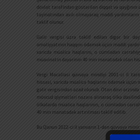
dövlət tərəfindən göstərilən diqqət və qayğının d
təyinatından asılı olmayaraq maddi yardımların
təklif olunur.
Gəlir vergisi üzrə təklif edilən digər bir də
əməliyyatının haqqını ödəmək üçün maddi yardım
xaricdə müalicə haqlarını, o cümlədən cərrahi
müavinətin dəyərinin 40 min manatadək olan hissə
Vergi Məcəlləsi qüvvəyə mindiyi 2001-ci il ta
hissəsi, xaricdə müalicə haqlarını ödəmək üçün
gəlir vergisindən azad olunub. Ötən dövr ərzində
mövcud qiymətləri nəzərə alınaraq ölkə daxilin
ölkələrdə müalicə haqlarının, o cümlədən cərr
40 min manatadək artırılması təklif edilib.
Bu Qanun 2022-ci il yanvarın 1-dən qüvvəyə minir.