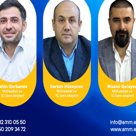
ƏDV ödəyicilərinə
ulluq Strategiyası
mühüm yenilik –
026–2030: Əmək
Bəyannamələri vergi
rında yeni hədəflər
orqanı özü dolduracaq