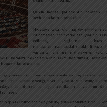
oxunuşda təsdiq edilib.
Qanun layihəsi parlamentin dekabrın 3-
keçirilən iclasında qəbul olunub.
Məcəlləyə təklif olunmuş dəyişikliklərin əs
istiqamətləri sahibkarlıq fəaliyyətinin təşv
edilməsi, vergitutma bazasın
genişləndirilməsi, sosial xarakterli güzəştl
vasitəsilə əhalinin maliyyə-vergi yükün
vergi nəzarəti mexanizmlərinin təkmilləşdirilməsi, sahibkarl
 istiqamətləri əhatə edir.
 vergi yükünün azaldılması istiqamətində verilmiş təkliflərdən bi
an Respublikasının azadlığı, suverenliyi və ərazi bütövlüyü uğrun
i müəyyən edilmiş hərbi qulluqçulara verilən maddi yardımın 10 m
 edilməsidir.
onra qanun layihəsində müəyyən dəyişikliklər olunub. Belə ki, Ver