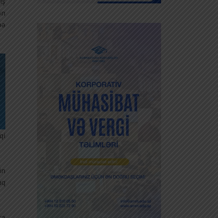
iş
ən
bə
qi
in
aq
rə