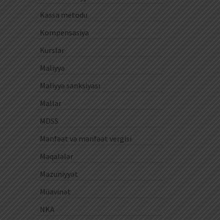
Kassa metodu
Kompensasiya
Kurslar
Maliyyə
Maliyyə sanksiyası
Mallar
MDSS
Mənfəət və mənfəət vergisi
Məqalələr
Məzuniyyət
Müavinət
NKA