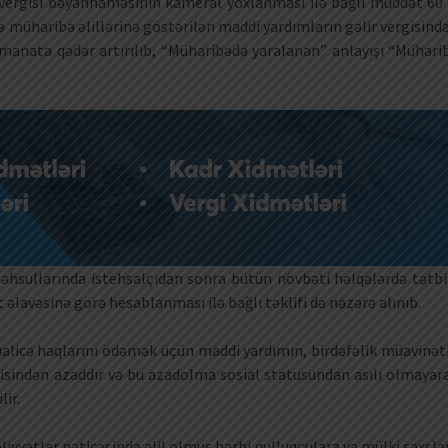
 vergisi bəyannaməsinin kameral yoxlanması ilə bağlı müddət 60 
ə müharibə əlillərinə göstərilən maddi yardımların gəlir vergisind
nata qədər artırılıb, “Müharibədə yaralanan” anlayışı “Mühari
məhsullarında istehsalçıdan sonra bütün növbəti həlqələrdə tətbi
əlavəsinə görə hesablanması ilə bağlı təklifi də nəzərə alınıb.
üalicə haqlarını ödəmək üçün maddi yardımın, birdəfəlik müavinət
gisindən azaddır və bu azadolma sosial statusundan asılı olmayar
lir.
liyyatlar nəticəsində əlil olmuş hərbi qulluqçulara və mülki şəxslə