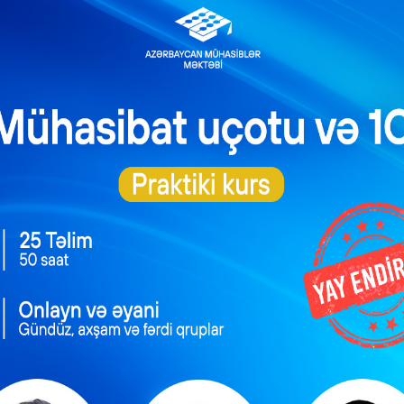
sənədlər səyyar yoxlama zamanı əsas kimi istifadə edilə bilər?
NEXT POST
dən kriptovalyutanın alınması zamanı yaranan vergi öhdəlikləri