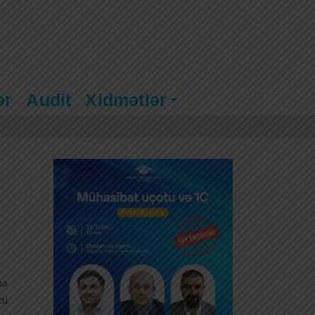
ər
Audit
Xidmətlər
nə
cü