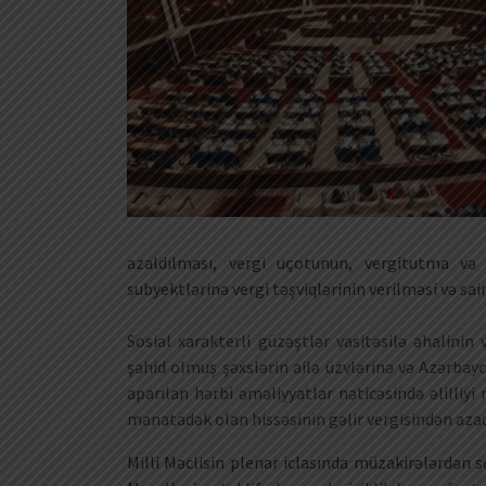
azaldılması, vergi uçotunun, vergitutma və 
subyektlərinə vergi təşviqlərinin verilməsi və sair
Sosial xarakterli güzəştlər vasitəsilə əhalinin
şəhid olmuş şəxslərin ailə üzvlərinə və Azərbayc
aparılan hərbi əməliyyatlar nəticəsində əlilliy
manatadək olan hissəsinin gəlir vergisindən azad
Milli Məclisin plenar iclasında müzakirələrdən s