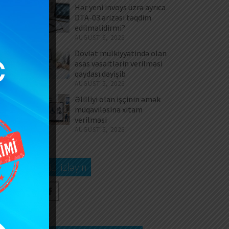
Hər yeni invoys üzrə ayrıca
DTA-03 ərizəsi təqdim
edilməlidirmi?
AUGUST 6, 2026
Dövlət mülkiyyətində olan
əsas vəsaitlərin verilməsi
qaydası dəyişib
AUGUST 5, 2026
Əlilliyi olan işçinin əmək
müqaviləsinə xitam
verilməsi
AUGUST 5, 2026
Bizi izləyin