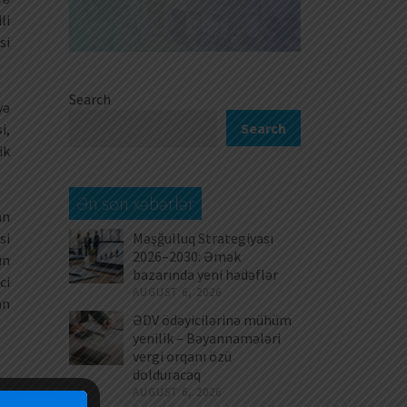
li
si
Search
yə
Search
i,
ik
Ən son xəbərlər
an
Məşğulluq Strategiyası
si
2026–2030: Əmək
ın
bazarında yeni hədəflər
ci
AUGUST 6, 2026
an
ƏDV ödəyicilərinə mühüm
yenilik – Bəyannamələri
vergi orqanı özü
dolduracaq
AUGUST 6, 2026