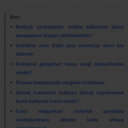
Bax:
Maliyyə sanksiyaları tətbiq edilərkən hansı
məqamlara diqqət yetirilməlidir?
Sahibkar olan fiziki şəxs ezamiyyə xərci ala
bilərmi?
Dividend güzəştləri hansı vergi ödəyicilərinə
aiddir?
Ödəmə mənbəyində verginin tutulması
Əmlak icarəsinin maliyyə lizinqi sayılmasına
hansı hallarda icazə verilir?
İcarə müqaviləsi notarial qaydada
təsdiqlənməsə obyekt kodu almaq