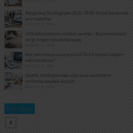
AUGUST 7, 2026
Məşğulluq Strategiyası 2026–2030: Əmək bazarında
yeni hədəflər
AUGUST 6, 2026
ƏDV ödəyicilərinə mühüm yenilik – Bəyannamələri
vergi orqanı özü dolduracaq
AUGUST 6, 2026
Hər yeni invoys üzrə ayrıca DTA-03 ərizəsi təqdim
edilməlidirmi?
AUGUST 6, 2026
Dövlət mülkiyyətində olan əsas vəsaitlərin
verilməsi qaydası dəyişib
AUGUST 5, 2026
Bizi izləyin