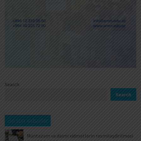
Search
Search
Ən son xəbərlər
Müntəzəm və daimi xidmətlərin rəsmiləşdirilməsi