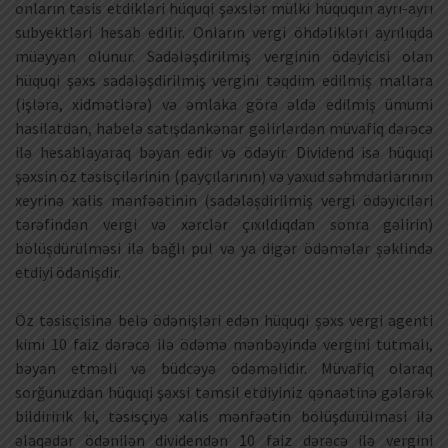
onların təsis etdikləri hüquqi şəxslər mülki hüququn ayrı-ayrı
subyektləri hesab edilir. Onların vergi öhdəlikləri ayrılıqda
müəyyən olunur. Sadələşdirilmiş verginin ödəyicisi olan
hüquqi şəxs sadələşdirilmiş vergini təqdim edilmiş mallara
(işlərə, xidmətlərə) və əmlaka görə əldə edilmiş ümumi
hasilatdan, habelə satışdankənar gəlirlərdən müvafiq dərəcə
ilə hesablayaraq bəyan edir və ödəyir. Dividend isə hüquqi
şəxsin öz təsisçilərinin (payçılarının) və yaxud səhmdarlarının
xeyrinə xalis mənfəətinin (sadələşdirilmiş vergi ödəyiciləri
tərəfindən vergi və xərclər çıxıldıqdan sonra gəlirin)
bölüşdürülməsi ilə bağlı pul və ya digər ödəmələr şəklində
etdiyi ödənişdir.
Öz təsisçisinə belə ödənişləri edən hüquqi şəxs vergi agenti
kimi 10 faiz dərəcə ilə ödəmə mənbəyində vergini tutmalı,
bəyan etməli və büdcəyə ödəməlidir. Müvafiq olaraq
sorğunuzdan hüquqi şəxsi təmsil etdiyiniz qənaətinə gələrək
bildiririk ki, təsisçiyə xalis mənfəətin bölüşdürülməsi ilə
əlaqədar ödənilən dividendən 10 faiz dərəcə ilə vergini