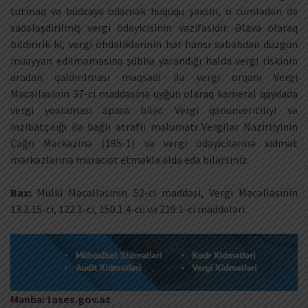
tutmaq və büdcəyə ödəmək hüququ şəxsin, o cümlədən də
sadələşdirilmiş vergi ödəyicisinin vəzifəsidir. Əlavə olaraq
bildiririk ki, vergi öhdəliklərinin hər hansı səbəbdən düzgün
müəyyən edilməməsinə şübhə yarandığı halda vergi riskinin
aradan qaldırılması məqsədi ilə vergi orqanı Vergi
Məcəlləsinin 37-ci maddəsinə uyğun olaraq kameral qaydada
vergi yoxlaması apara bilər. Vergi qanunvericiliyi və
inzibatçılığı ilə bağlı ətraflı məlumatı Vergilər Nazirliyinin
Çağrı Mərkəzinə (195-1) və vergi ödəyicilərinə xidmət
mərkəzlərinə müraciət etməklə əldə edə bilərsiniz.
Bax:
Mülki Məcəlləsinin 52-ci maddəsi, Vergi Məcəlləsinin
13.2.15-ci, 122.1-ci, 150.1.4-cü və 219.1-ci maddələri.
Mənbə: taxes.gov.az