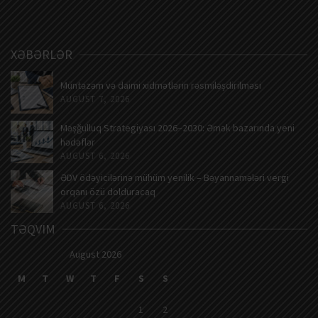
XƏBƏRLƏR
Müntəzəm və daimi xidmətlərin rəsmiləşdirilməsi
AUGUST 7, 2026
Məşğulluq Strategiyası 2026–2030: Əmək bazarında yeni
hədəflər
AUGUST 6, 2026
ƏDV ödəyicilərinə mühüm yenilik – Bəyannamələri vergi
orqanı özü dolduracaq
AUGUST 6, 2026
TƏQVIM
August 2026
M
T
W
T
F
S
S
1
2