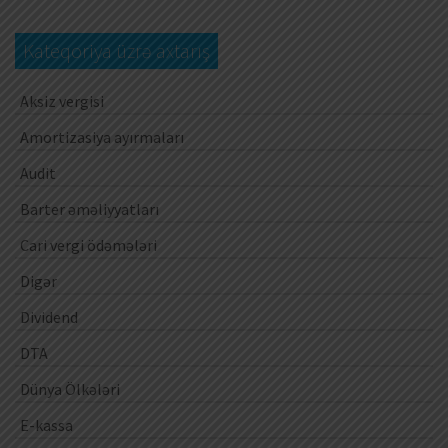
Kateqoriya üzrə axtarış
Aksiz vergisi
Amortizasiya ayırmaları
Audit
Barter əməliyyatları
Cari vergi ödəmələri
Digər
Dividend
DTA
Dünya Ölkələri
E-kassa