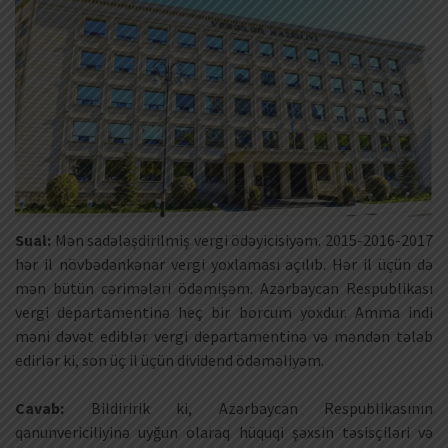
Sual:
Mən sadələşdirilmiş vergi ödəyicisiyəm. 2015-2016-2017
hər il növbədənkənar vergi yoxlaması açılıb. Hər il üçün də
mən bütün cərimələri ödəmişəm. Azərbaycan Respublikası
vergi departamentinə heç bir borcum yoxdur. Amma indi
məni dəvət ediblər vergi departamentinə və məndən tələb
edirlər ki, son üç il üçün dividend ödəməliyəm.
Cavab:
Bildiririk ki, Azərbaycan Respublikasının
qanunvericiliyinə uyğun olaraq hüquqi şəxsin təsisçiləri və