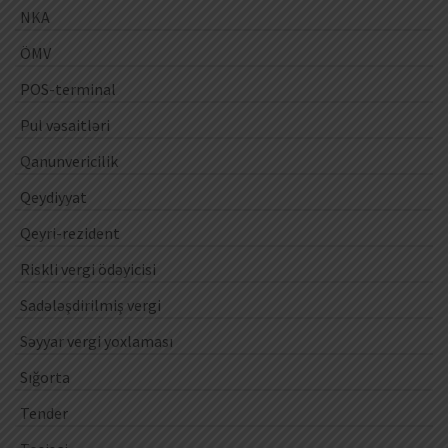
NKA
ÖMV
POS-terminal
Pul vəsaitləri
Qanunvericilik
Qeydiyyat
Qeyri-rezident
Riskli vergi ödəyicisi
Sadələşdirilmiş vergi
Səyyar vergi yoxlaması
Sığorta
Tender