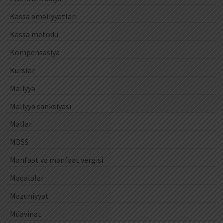
Kassa əməliyyatları
Kassa metodu
Kompensasiya
Kurslar
Maliyyə
Maliyyə sanksiyası
Mallar
MDSS
Mənfəət və mənfəət vergisi
Məqalələr
Məzuniyyət
Müavinət