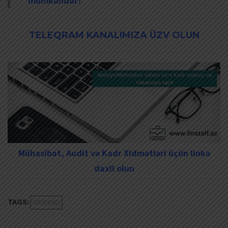
mümkündür?
TELEQRAM KANALIMIZA ÜZV OLUN
Mühasibat, Audit və Kadr Xidmətləri üçün linkə
daxil olun
TAGS:
DIVIDEND