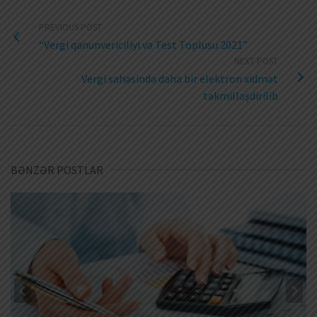
PREVIOUS POST
“Vergi qanunvericiliyi və Test Toplusu 2021”
NEXT POST
Vergi sahəsində daha bir elektron xidmət
təkmilləşdirilib
BƏNZƏR POSTLAR