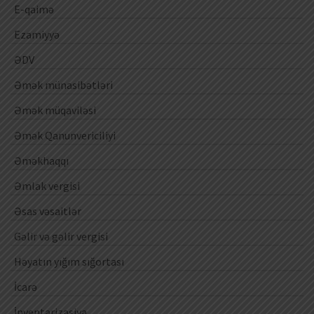
E-qaimə
Ezamiyyə
ƏDV
Əmək münasibətləri
Əmək müqaviləsi
Əmək Qanunvericiliyi
Əməkhaqqı
Əmlak vergisi
Əsas vəsaitlər
Gəlir və gəlir vergisi
Həyatın yığım sığortası
İcarə
İnventarizasiya