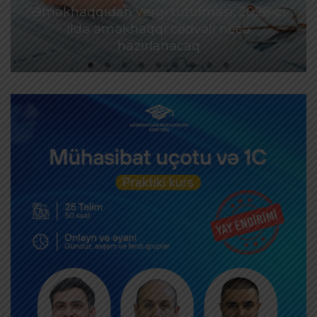
Əməkhaqqıdan vergi tutulması: 2026-cı
ildə əməkhaqqı cədvəli necə
hazırlanacaq