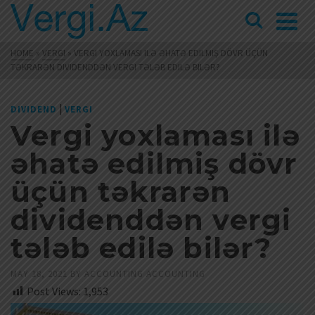
HOME
»
VERGI
»
VERGI YOXLAMASI ILƏ ƏHATƏ EDILMIŞ DÖVR ÜÇÜN
TƏKRARƏN DIVIDENDDƏN VERGI TƏLƏB EDILƏ BILƏR?
|
DIVIDEND
VERGI
Vergi yoxlaması ilə
əhatə edilmiş dövr
üçün təkrarən
dividenddən vergi
tələb edilə bilər?
MAY 18, 2021
BY
ACCOUNTING ACCOUNTING
Post Views:
1,953