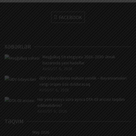
FACEBOOK
XƏBƏRLƏR
Məşğulluq Strategiyası 2026–2030: Əmək
bazarında yeni hədəflər
AUGUST 6, 2026
ƏDV ödəyicilərinə mühüm yenilik – Bəyannamələri
vergi orqanı özü dolduracaq
AUGUST 6, 2026
Hər yeni invoys üzrə ayrıca DTA-03 ərizəsi təqdim
edilməlidirmi?
AUGUST 6, 2026
TƏQVIM
May 2026