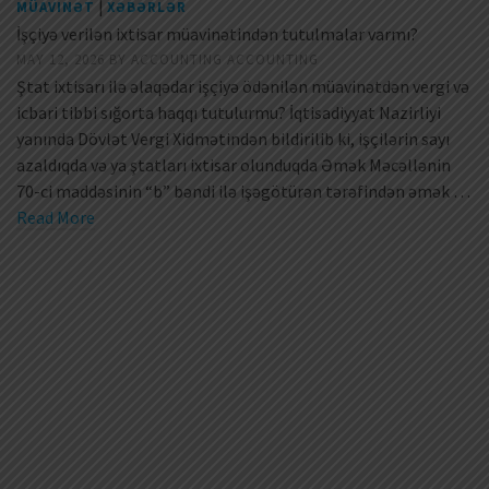
|
MÜAVINƏT
XƏBƏRLƏR
İşçiyə verilən ixtisar müavinətindən tutulmalar varmı?
MAY 12, 2026
BY
ACCOUNTING ACCOUNTING
Ştat ixtisarı ilə əlaqədar işçiyə ödənilən müavinətdən vergi və
icbari tibbi sığorta haqqı tutulurmu? İqtisadiyyat Nazirliyi
yanında Dövlət Vergi Xidmətindən bildirilib ki, işçilərin sayı
azaldıqda və ya ştatları ixtisar olunduqda Əmək Məcəllənin
70-ci maddəsinin “b” bəndi ilə işəgötürən tərəfindən əmək …
Read More
XƏBƏRLƏR
Qeyri-rəsmi məşğulluğun fəsadları: işçi və
işəgötürən nələr itirir?
Vətəndaşların qeyri-rəsmi məşğulluğu həm onların sosial
təminatına, həm də dövlət büdcəsinin yığımlarına mənfi təsir
edir. Bu fikri Vətəndaşların Əmək Hüquqlarını Müdafiə Liqası