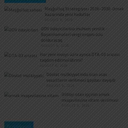
Məşğulluq Strategiyası 2026–2030: Əmək
bazarında yeni hədəflər
AUGUST 6, 2026
ƏDV ödəyicilərinə mühüm yenilik –
Bəyannamələri vergi orqanı özü
dolduracaq
AUGUST 6, 2026
Hər yeni invoys üzrə ayrıca DTA-03 ərizəsi
təqdim edilməlidirmi?
AUGUST 6, 2026
Dövlət mülkiyyətində olan əsas
vəsaitlərin verilməsi qaydası dəyişib
AUGUST 5, 2026
Əlilliyi olan işçinin əmək
müqaviləsinə xitam verilməsi
AUGUST 5, 2026
Bizi izləyin