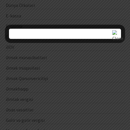
Dünya Ölkələri
E-kassa
E-qaimə
Ezamiyyə
ƏDV
Əmək münasibətləri
Əmək müqaviləsi
Əmək Qanunvericiliyi
Əməkhaqqı
Əmlak vergisi
Əsas vəsaitlər
Gəlir və gəlir vergisi