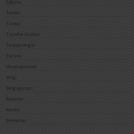
Sığorta
Tender
Təsisçi
Təsnifat Kodları
Torpaq vergisi
Turizm
Uncategorized
Vergi
Vergi güzəşti
Xəbərlər
Xərclər
Xidmətlər