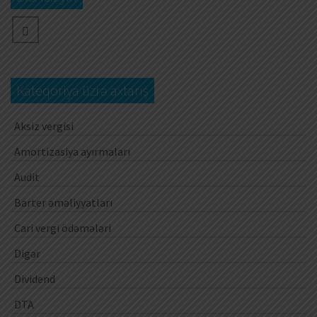
Kateqoriya üzrə axtarış
Aksiz vergisi
Amortizasiya ayırmaları
Audit
Barter əməliyyatları
Cari vergi ödəmələri
Digər
Dividend
DTA