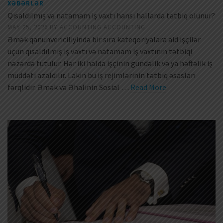
XƏBƏRLƏR
Qısaldılmış və natamam iş vaxtı hansı hallarda tətbiq olunur?
MAY 25, 2026
BY
ACCOUNTING ACCOUNTING
Əmək qanunvericiliyində bir sıra kateqoriyalara aid işçilər
üçün qısaldılmış iş vaxtı və natamam iş vaxtının tətbiqi
nəzərdə tutulur. Hər iki halda işçinin gündəlik və ya həftəlik iş
müddəti azaldılır. Lakin bu iş rejimlərinin tətbiq əsasları
fərqlidir. Əmək və Əhalinin Sosial …
Read More