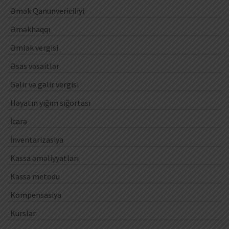
Əmək Qanunvericiliyi
Əməkhaqqı
Əmlak vergisi
Əsas vəsaitlər
Gəlir və gəlir vergisi
Həyatın yığım sığortası
İcarə
İnventarizasiya
Kassa əməliyyatları
Kassa metodu
Kompensasiya
Kurslar