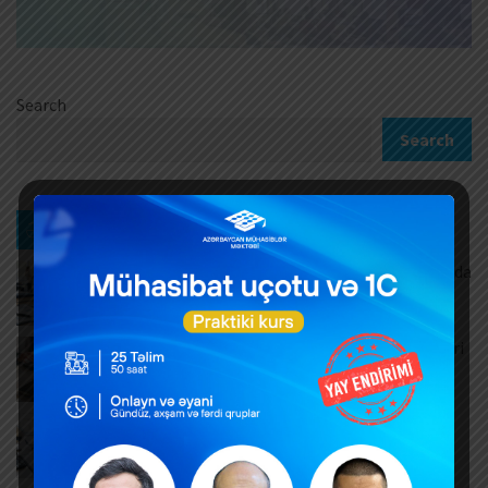
Search
Search
Ən son xəbərlər
Məşğulluq Strategiyası 2026–2030: Əmək bazarında
yeni hədəflər
AUGUST 6, 2026
ƏDV ödəyicilərinə mühüm yenilik – Bəyannamələri
vergi orqanı özü dolduracaq
AUGUST 6, 2026
Hər yeni invoys üzrə ayrıca DTA-03 ərizəsi təqdim
edilməlidirmi?
AUGUST 6, 2026