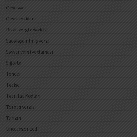
Qeydiyyat
Qeyri-rezident
Riskli vergi ödəyicisi
Sadələşdirilmiş vergi
Səyyar vergi yoxlaması
Sığorta
Tender
Təsisçi
Təsnifat Kodları
Torpaq vergisi
Turizm
Uncategorized