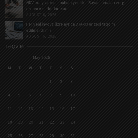
ƏDV ödəyicilərinə mühüm yenilik – Bəyannamələri vergi
orqanı özü dolduracaq
AUGUST 6, 2026
Hər yeni invoys üzrə ayrıca DTA-03 ərizəsi təqdim
edilməlidirmi?
AUGUST 6, 2026
TƏQVIM
May 2026
M
T
W
T
F
S
S
1
2
3
4
5
6
7
8
9
10
11
12
13
14
15
16
17
18
19
20
21
22
23
24
25
26
27
28
29
30
31