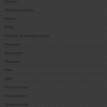
Maliyyə
Maliyyə sanksiyası
Mallar
MDSS
Mənfəət və mənfəət vergisi
Məqalələr
Məzuniyyət
Müavinət
NKA
ÖMV
POS-terminal
Pul vəsaitləri
Qanunvericilik