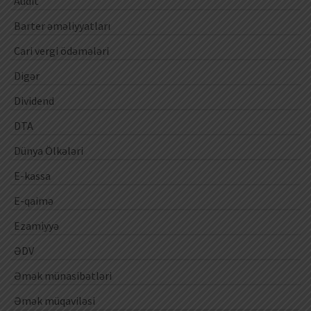
Audit
Barter əməliyyatları
Cari vergi ödəmələri
Digər
Dividend
DTA
Dünya Ölkələri
E-kassa
E-qaimə
Ezamiyyə
ƏDV
Əmək münasibətləri
Əmək müqaviləsi