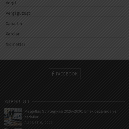
Vergi
Vergi güzəşti
Xəbərlər
Xərclər
Xidmətlər
FACEBOOK
XƏBƏRLƏR
Məşğulluq Strategiyası 2026–2030: Əmək bazarında yeni
hədəflər
AUGUST 6, 2026