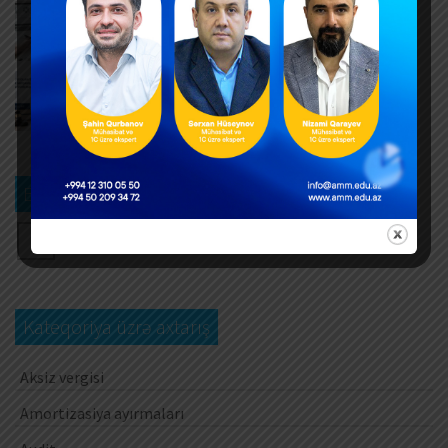
Dövlət mülkiyyətində olan əsas vəsaitlərin
verilməsi qaydası dəyişib
AUGUST 5, 2026
Əlilliyi olan işçinin əmək müqaviləsinə xitam
verilməsi
AUGUST 5, 2026
Bizi izləyin
Kateqoriya üzrə axtarış
Aksiz vergisi
Amortizasiya ayırmaları