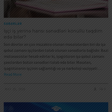
XƏBƏRLƏR
İşçi iş yerinə hansı sənədləri könüllü təqdim
edə bilər?
Son dövrlər ən çox müzakirə olunan məsələlərdən biri də işə
qəbul zamanı işçilərdən tələb olunan sənədlərlə bağlıdır. Bəzi
mütəxəssislər hesab edirlər ki, işəgötürən işə qəbul zamanı
şəxslərdən bütün sənədləri tələb edə bilər. Məsələn,
işəgötürənin işçinin sağlamlığı və ya narkoloji vəziyyəti …
Read More
MAY 25, 2026
0