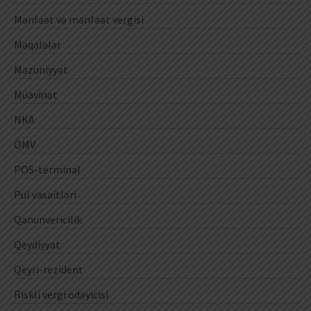
Mənfəət və mənfəət vergisi
Məqalələr
Məzuniyyət
Müavinət
NKA
ÖMV
POS-terminal
Pul vəsaitləri
Qanunvericilik
Qeydiyyat
Qeyri-rezident
Riskli vergi ödəyicisi