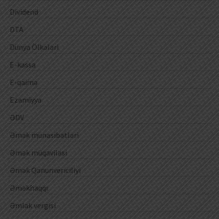
Dividend
DTA
Dünya Ölkələri
E-kassa
E-qaimə
Ezamiyyə
ƏDV
Əmək münasibətləri
Əmək müqaviləsi
Əmək Qanunvericiliyi
Əməkhaqqı
Əmlak vergisi