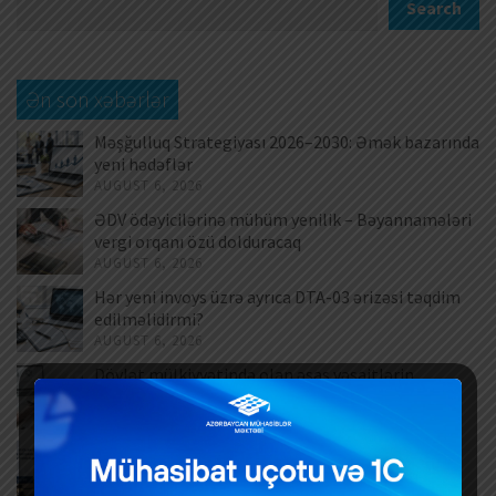
Search
Ən son xəbərlər
Məşğulluq Strategiyası 2026–2030: Əmək bazarında
yeni hədəflər
AUGUST 6, 2026
ƏDV ödəyicilərinə mühüm yenilik – Bəyannamələri
vergi orqanı özü dolduracaq
AUGUST 6, 2026
Hər yeni invoys üzrə ayrıca DTA-03 ərizəsi təqdim
edilməlidirmi?
AUGUST 6, 2026
Dövlət mülkiyyətində olan əsas vəsaitlərin
verilməsi qaydası dəyişib
AUGUST 5, 2026
Əlilliyi olan işçinin əmək müqaviləsinə xitam
verilməsi
AUGUST 5, 2026