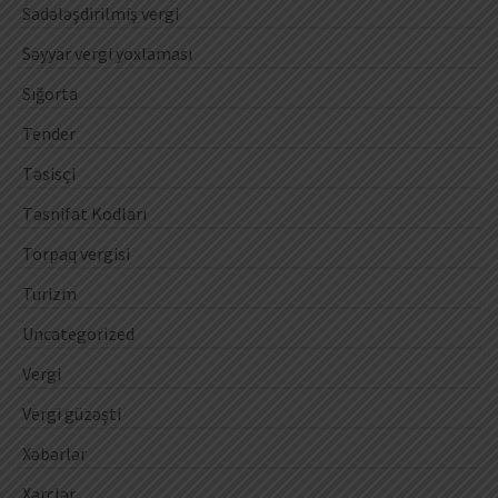
Sadələşdirilmiş vergi
Səyyar vergi yoxlaması
Sığorta
Tender
Təsisçi
Təsnifat Kodları
Torpaq vergisi
Turizm
Uncategorized
Vergi
Vergi güzəşti
Xəbərlər
Xərclər