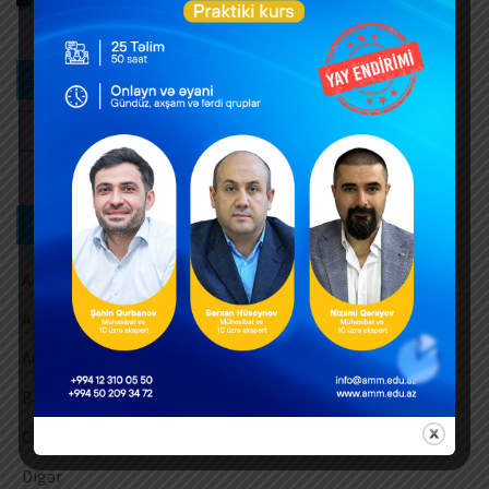
Bizi izləyin
Kateqoriya üzrə axtarış
Aksiz vergisi
Amortizasiya ayırmaları
Audit
Barter əməliyyatları
Cari vergi ödəmələri
Digər