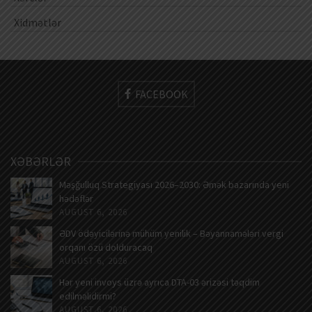
Xidmətlər
FACEBOOK
XƏBƏRLƏR
Məşğulluq Strategiyası 2026–2030: Əmək bazarında yeni
hədəflər
AUGUST 6, 2026
ƏDV ödəyicilərinə mühüm yenilik – Bəyannamələri vergi
orqanı özü dolduracaq
AUGUST 6, 2026
Hər yeni invoys üzrə ayrıca DTA-03 ərizəsi təqdim
edilməlidirmi?
AUGUST 6, 2026