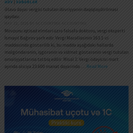
|
ƏDV
XƏBƏRLƏR
Əlavə dəyər vergisi tutulan dövriyyənin dəqiqləşdirilməsi
qaydası
MAY 22, 2026
BY
ACCOUNTING ACCOUNTING
Mövzunu iqtisad elmləri üzrə fəlsəfə doktoru, vergi eksperti
İsmayıl Bağırov şərh edir. Vergi Məcəlləsinin 163.1-ci
maddəsində göstərilib ki, bu maddə aşağıdakı hallarda
malgöndərənin, işgörənin və xidmət göstərənin vergi tutulan
əməliyyatlarına tətbiq edilir: Misal 1: Vergi ödəyicisi mart
ayında alıcıya 23.600 manat dəyərində …
Read More