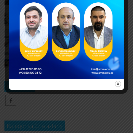
AUGUST 6, 2026
Hər yeni invoys üzrə ayrıca DTA-03 ərizəsi təqdim
edilməlidirmi?
AUGUST 6, 2026
Dövlət mülkiyyətində olan əsas vəsaitlərin
verilməsi qaydası dəyişib
AUGUST 5, 2026
Əlilliyi olan işçinin əmək müqaviləsinə xitam
verilməsi
AUGUST 5, 2026
Bizi izləyin
Kateqoriya üzrə axtarış