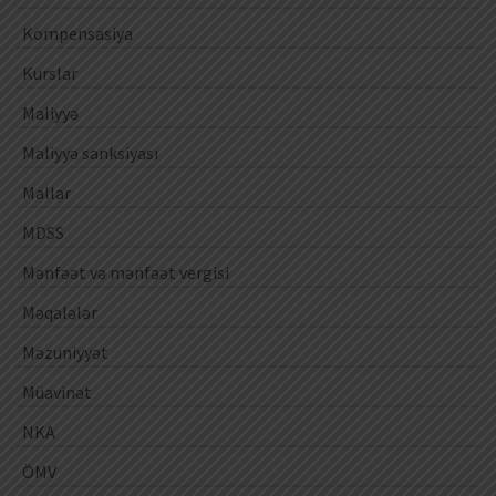
Kompensasiya
Kurslar
Maliyyə
Maliyyə sanksiyası
Mallar
MDSS
Mənfəət və mənfəət vergisi
Məqalələr
Məzuniyyət
Müavinət
NKA
ÖMV