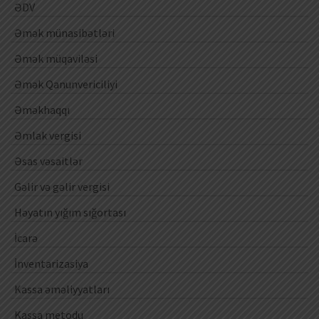
ƏDV
Əmək münasibətləri
Əmək müqaviləsi
Əmək Qanunvericiliyi
Əməkhaqqı
Əmlak vergisi
Əsas vəsaitlər
Gəlir və gəlir vergisi
Həyatın yığım sığortası
İcarə
İnventarizasiya
Kassa əməliyyatları
Kassa metodu