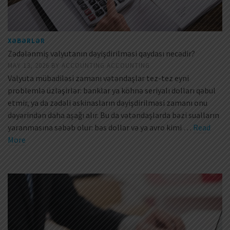
XƏBƏRLƏR
Zədələnmiş valyutanın dəyişdirilməsi qaydası necədir?
MAY 13, 2026
BY
ACCOUNTING ACCOUNTING
Valyuta mübadiləsi zamanı vətəndaşlar tez-tez eyni
problemlə üzləşirlər: banklar ya köhnə seriyalı dolları qəbul
etmir, ya da zədəli əskinasların dəyişdirilməsi zamanı onu
dəyərindən daha aşağı alır. Bu da vətəndaşlarda bəzi sualların
yaranmasına səbəb olur: bəs dollar və ya avro kimi …
Read
More