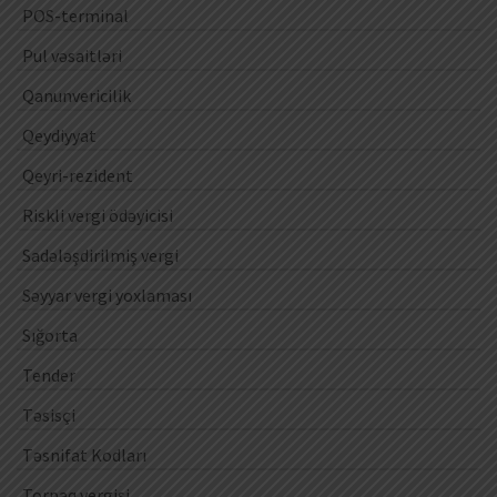
POS-terminal
Pul vəsaitləri
Qanunvericilik
Qeydiyyat
Qeyri-rezident
Riskli vergi ödəyicisi
Sadələşdirilmiş vergi
Səyyar vergi yoxlaması
Sığorta
Tender
Təsisçi
Təsnifat Kodları
Torpaq vergisi