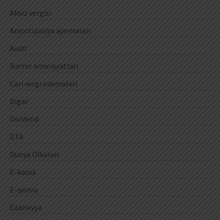
Aksiz vergisi
Amortizasiya ayırmaları
Audit
Barter əməliyyatları
Cari vergi ödəmələri
Digər
Dividend
DTA
Dünya Ölkələri
E-kassa
E-qaimə
Ezamiyyə