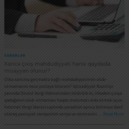
XƏBƏRLƏR
Xaricə çıxış məhdudiyyəti hansı qaydada
müəyyən olunur?
Ölkə xaricinə getməklə bağlı məhdudiyyətimin olub-
olmamasını necə yoxlaya bilərəm? İqtisadiyyat Nazirliyi
yanında Dövlət Vergi Xidmətindən bildirilib ki, ölkədən çıxışa
qadağanın olub-olmaması haqda məlumatı əldə etmək üçün
İnternet Vergi İdarəsi saytında yaradılan ayrıca bölməyə daxil
olaraq şəxsiyyət vəsiqəsinin seriya və nömrəsini …
Read More