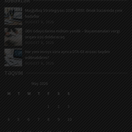
XƏBƏRLƏR
Məşğulluq Strategiyası 2026–2030: Əmək bazarında yeni
hədəflər
AUGUST 6, 2026
ƏDV ödəyicilərinə mühüm yenilik – Bəyannamələri vergi
orqanı özü dolduracaq
AUGUST 6, 2026
Hər yeni invoys üzrə ayrıca DTA-03 ərizəsi təqdim
edilməlidirmi?
AUGUST 6, 2026
TƏQVIM
May 2026
M
T
W
T
F
S
S
1
2
3
4
5
6
7
8
9
10