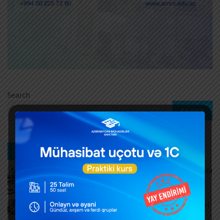
Search
Search
Ən son xəbərlər
Məşğulluq Strategiyası 2026–2030: Əmək bazarında
yeni hədəflər
AUGUST 6, 2026
ƏDV ödəyicilərinə mühüm yenilik – Bəyannamələri
vergi orqanı özü dolduracaq