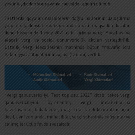
yekunlaşdıqdan sonra vahid cədvəldə təqdim olunub.
Testlərdə qoyulan məsələlərin doğru həllərinin üzləşdirmə
yolu ilə yaddaşda möhkəmləndirilməsi məqsədilə kitabın
ikinci hissəsində 1 may 2021-ci il tarixinə Vergi Məcəlləsi və
əlaqəli vergi və sosial qanunvericilik aktları yerləşdirilib.
Üstəlik, Vergi Məcəlləsinin mətnində bütün “müvafiq icra
hakimiyyəti” ifadələrinin açılışı (tanımı) verilib.
“Vergi qanunvericiliyi. Test toplusu: 2021” kitabı təkcə vergi
qanunvericiliyini öyrənənlər, vergi imtahanlarına
hazırlaşanlar, bakalavrlar, magistrlər və doktorantlar üçün
deyil, eyni zamanda, mühasiblər, vergi sahəsində çalışanlar və
təlimçilər üçün faydalı vəsaitdir.