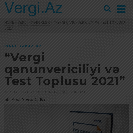
HOME
»
VERGI
»
XƏBƏRLƏR
»
“VERGI QANUNVERICILIYI VƏ TEST TOPLUSU
2021”
|
VERGI
XƏBƏRLƏR
“Vergi
qanunvericiliyi və
Test Toplusu 2021”
MAY 17, 2021
BY
ACCOUNTING ACCOUNTING
Post Views:
5,467