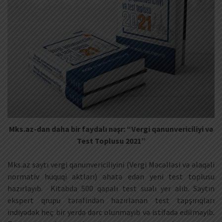
Mks.az-dan daha bir faydalı nəşr: “Vergi qanunvericiliyi və
Test Toplusu 2021”
Mks.az saytı vergi qanunvericiliyini (Vergi Məcəlləsi və əlaqəli
normativ hüquqi aktları) əhatə edən yeni test toplusu
hazırlayıb. Kitabda 500 qapalı test sualı yer alıb. Saytın
ekspert qrupu tərəfindən hazırlanan test tapşırıqları
indiyədək heç bir yerdə dərc olunmayıb və istifadə edilməyib.