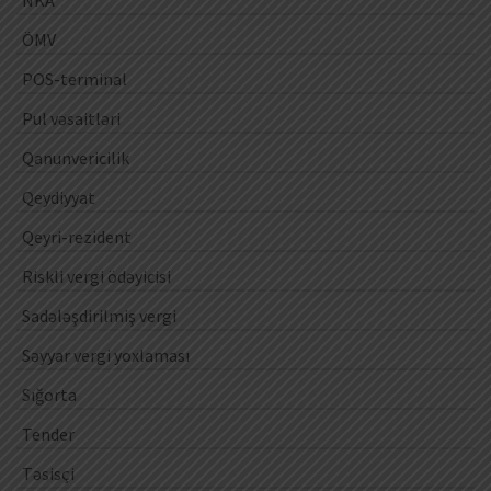
ÖMV
POS-terminal
Pul vəsaitləri
Qanunvericilik
Qeydiyyat
Qeyri-rezident
Riskli vergi ödəyicisi
Sadələşdirilmiş vergi
Səyyar vergi yoxlaması
Sığorta
Tender
Təsisçi