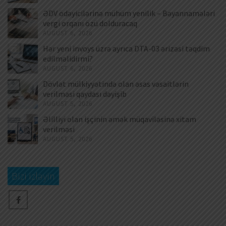
ƏDV ödəyicilərinə mühüm yenilik – Bəyannamələri
vergi orqanı özü dolduracaq
AUGUST 6, 2026
Hər yeni invoys üzrə ayrıca DTA-03 ərizəsi təqdim
edilməlidirmi?
AUGUST 6, 2026
Dövlət mülkiyyətində olan əsas vəsaitlərin
verilməsi qaydası dəyişib
AUGUST 5, 2026
Əlilliyi olan işçinin əmək müqaviləsinə xitam
verilməsi
AUGUST 5, 2026
Bizi izləyin