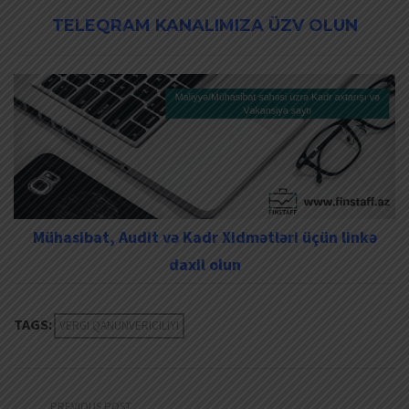
TELEQRAM KANALIMIZA ÜZV OLUN
Mühasibat, Audit və Kadr Xidmətləri üçün linkə
daxil olun
TAGS:
VERGI QANUNVERICILIYI
PREVIOUS POST