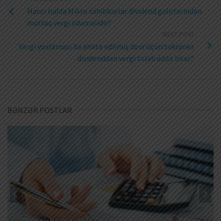
Hansı halda Mikro sahibkarlar dividend gəlirlərindən
mütləq vergi ödəməlidir?
NEXT POST
Vergi yoxlaması ilə əhatə edilmiş dövr üçün təkrarən
dividenddən vergi tələb edilə bilər?
BƏNZƏR POSTLAR