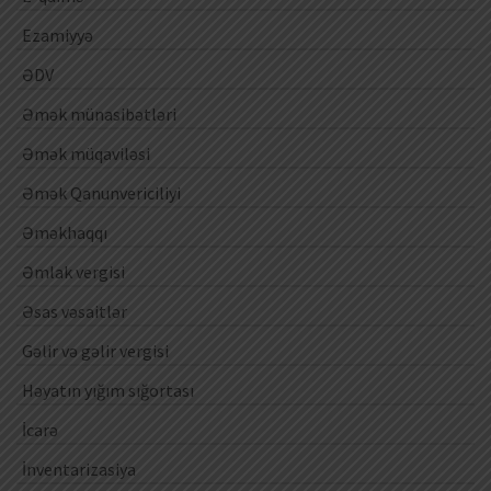
Ezamiyyə
ƏDV
Əmək münasibətləri
Əmək müqaviləsi
Əmək Qanunvericiliyi
Əməkhaqqı
Əmlak vergisi
Əsas vəsaitlər
Gəlir və gəlir vergisi
Həyatın yığım sığortası
İcarə
İnventarizasiya