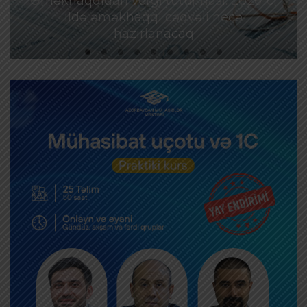
Əməkhaqqıdan vergi tutulması: 2026-cı
ildə əməkhaqqı cədvəli necə
hazırlanacaq