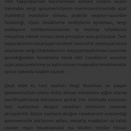
Test tapşırıqlarının hazırlanması zamanı onların nəzəri
baxımdan vergi qanunverciliyinin mənimsənilməsində açar
(həlledici) məsələlər olması, praktiki nöqteyi-nəzərdən
faydalılığı, riyazı hesablama vərdişlərini aşılaması, vergi
yaddaşının möhkəmlənməsinə və məntiqi təfəkkürün
inkişafına xidmət etməsi kimi prinsiplər əsas götürülüb. Test
tapşırıqlarının əksəriyyəti konkret təsərrüfat əməliyyatlarına
əsaslanan vergi öhdəliklərinin müəyyənləşdirilməsi üzərində
qurulduğundan hesablama tələb edir. Cavabların oxucular
üçün əsaslandırılmış və aydın olması məqsədilə hesablamalar
ayrıca cədvəldə təqdim olunub.
Qeyd edək ki, test sualları Vergi Məcəlləsi və əlaqəli
qanunvericiliyin əhatə etdiyi aktual mövzulara uyğun olaraq
təsnifləşdirilərək bölmələrə ayrılıb. Hər bölmədə toplanan
test suallarının düzgün cavabları bölmənin sonunda
yerləşdirilib. Bütün sualların düzgün cavablarının əsaslandığı
qanunvericilik aktlarının adları, müvafiq maddələri və tələb
olunan riyazı hesablamalar isə kitabın testlər hissəsi