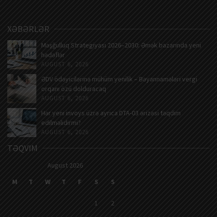
XƏBƏRLƏR
Məşğulluq Strategiyası 2026–2030: Əmək bazarında yeni
hədəflər
AUGUST 6, 2026
ƏDV ödəyicilərinə mühüm yenilik – Bəyannamələri vergi
orqanı özü dolduracaq
AUGUST 6, 2026
Hər yeni invoys üzrə ayrıca DTA-03 ərizəsi təqdim
edilməlidirmi?
AUGUST 6, 2026
TƏQVIM
August 2026
M
T
W
T
F
S
S
1
2