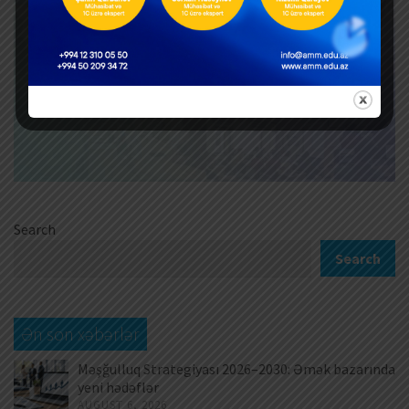
Search
Search
Ən son xəbərlər
Məşğulluq Strategiyası 2026–2030: Əmək bazarında
yeni hədəflər
AUGUST 6, 2026