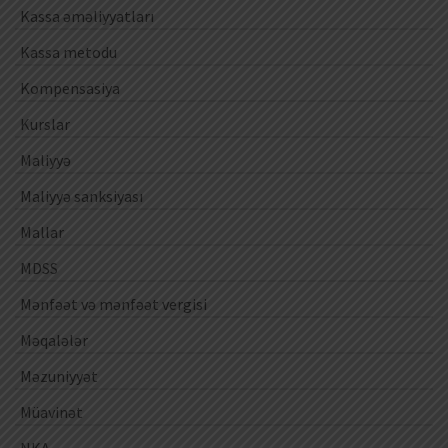
Kassa əməliyyatları
Kassa metodu
Kompensasiya
Kurslar
Maliyyə
Maliyyə sanksiyası
Mallar
MDSS
Mənfəət və mənfəət vergisi
Məqalələr
Məzuniyyət
Müavinət
NKA