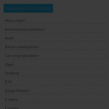
Kateqoriya üzrə axtarış
Aksiz vergisi
Amortizasiya ayırmaları
Audit
Barter əməliyyatları
Cari vergi ödəmələri
Digər
Dividend
DTA
Dünya Ölkələri
E-kassa
E-qaimə