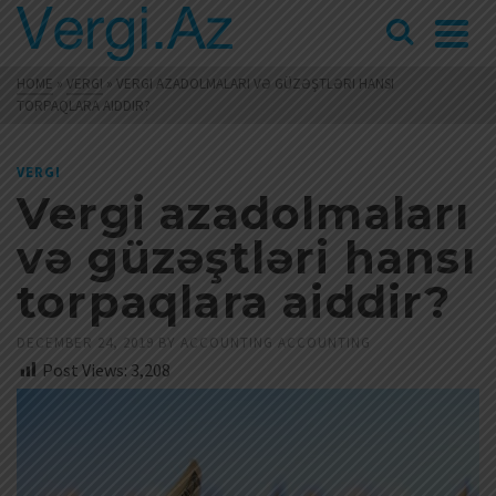
HOME
»
VERGI
»
VERGI AZADOLMALARI VƏ GÜZƏŞTLƏRI HANSI
TORPAQLARA AIDDIR?
VERGI
Vergi azadolmaları
və güzəştləri hansı
torpaqlara aiddir?
DECEMBER 24, 2019
BY
ACCOUNTING ACCOUNTING
Post Views:
3,208