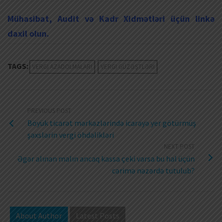
Mühasibat, Audit və Kadr Xidmətləri üçün linkə
daxil olun.
TAGS:
VERGI AZADOLMALARI
VERGI GÜZƏŞTLƏRI
PREVIOUS POST
Böyük ticarət mərkəzlərində icarəyə yer götürmüş
şəxslərin vergi öhdəlikləri
NEXT POST
Əgər alınan malın ancaq kassa çeki varsa bu hal üçün
cərimə nəzərdə tutulub?
About Author
Latest Posts