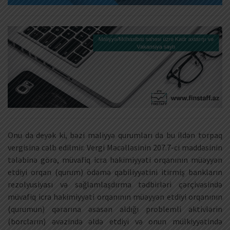
Onu da deyək ki, bəzi maliyyə qurumları da bu ildən torpaq
vergisinə cəlb edilmir. Vergi Məcəlləsinin 207.7-ci maddəsinin
tələbinə görə, müvafiq icra hakimiyyəti orqanının müəyyən
etdiyi orqan (qurum) ödəmə qabiliyyətini itirmiş bankların
rezolyusiyası və sağlamlaşdırma tədbirləri çərçivəsində
müvafiq icra hakimiyyəti orqanının müəyyən etdiyi orqanının
(qurumun) qərarına əsasən aldığı problemli aktivlərin
(borcların) əvəzində əldə etdiyi və onun mülkiyyətində