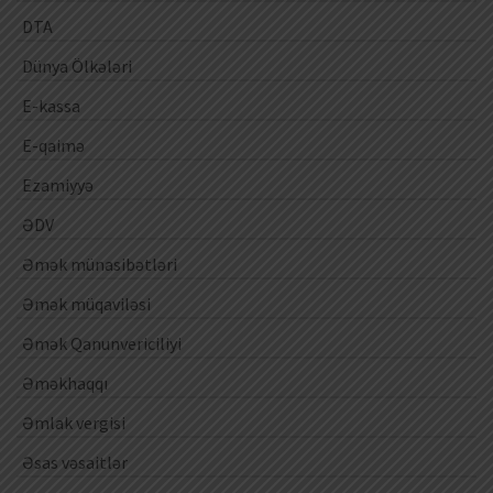
DTA
Dünya Ölkələri
E-kassa
E-qaimə
Ezamiyyə
ƏDV
Əmək münasibətləri
Əmək müqaviləsi
Əmək Qanunvericiliyi
Əməkhaqqı
Əmlak vergisi
Əsas vəsaitlər