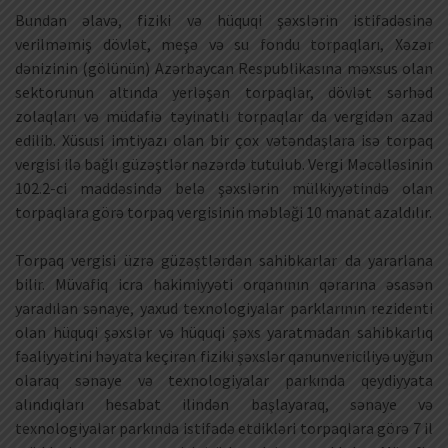
Bundan əlavə, fiziki və hüquqi şəxslərin istifadəsinə
verilməmiş dövlət, meşə və su fondu torpaqları, Xəzər
dənizinin (gölünün) Azərbaycan Respublikasına məxsus olan
sektorunun altında yerləşən torpaqlar, dövlət sərhəd
zolaqları və müdafiə təyinatlı torpaqlar da vergidən azad
edilib. Xüsusi imtiyazı olan bir çox vətəndaşlara isə torpaq
vergisi ilə bağlı güzəştlər nəzərdə tutulub. Vergi Məcəlləsinin
102.2-ci maddəsində belə şəxslərin mülkiyyətində olan
torpaqlara görə torpaq vergisinin məbləği 10 manat azaldılır.
Torpaq vergisi üzrə güzəştlərdən sahibkarlar da yararlana
bilir. Müvafiq icra hakimiyyəti orqanının qərarına əsasən
yaradılan sənaye, yaxud texnologiyalar parklarının rezidenti
olan hüquqi şəxslər və hüquqi şəxs yaratmadan sahibkarlıq
fəaliyyətini həyata keçirən fiziki şəxslər qanunvericiliyə uyğun
olaraq sənaye və texnologiyalar parkında qeydiyyata
alındıqları hesabat ilindən başlayaraq, sənaye və
texnologiyalar parkında istifadə etdikləri torpaqlara görə 7 il