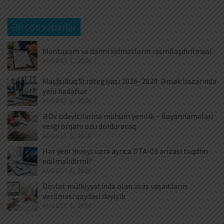
Ən son xəbərlər
Müntəzəm və daimi xidmətlərin rəsmiləşdirilməsi
AUGUST 7, 2026
Məşğulluq Strategiyası 2026–2030: Əmək bazarında
yeni hədəflər
AUGUST 6, 2026
ƏDV ödəyicilərinə mühüm yenilik – Bəyannamələri
vergi orqanı özü dolduracaq
AUGUST 6, 2026
Hər yeni invoys üzrə ayrıca DTA-03 ərizəsi təqdim
edilməlidirmi?
AUGUST 6, 2026
Dövlət mülkiyyətində olan əsas vəsaitlərin
verilməsi qaydası dəyişib
AUGUST 5, 2026