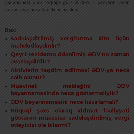
(balansında) olan torpağa görə 2019-cu il yanvarın 1-dən
torpaq vergisini ödəməkdən azaddır.
Bax:
Sadələşdirilmiş vergitutma kim üçün
məhdudlaşdırılır?
Qeyri-rezidentə ödənilmiş ƏDV nə zaman
əvəzləşdirilir?
Aktivlərin təqdim edilməsi ƏDV-yə necə
cəlb olunur?
Müavinət məbləğini ƏDV
bəyannaməsində necə göstərməliyik?
ƏDV bəyannaməsini necə hazırlamalı?
Hüquqi şəxs olaraq xidmət fəaliyyəti
göstərən müəssisə sadələşdirilmiş vergi
ödəyicisi ola bilərmi?