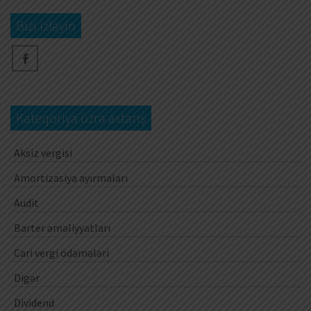
Bizi izləyin
Kateqoriya üzrə axtarış
Aksiz vergisi
Amortizasiya ayırmaları
Audit
Barter əməliyyatları
Cari vergi ödəmələri
Digər
Dividend