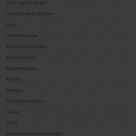
Gəlir və gəlir vergisi
Həyatın yığım sığortası
İcarə
İnventarizasiya
Kassa əməliyyatları
Kassa metodu
Kompensasiya
Kurslar
Maliyyə
Maliyyə sanksiyası
Mallar
MDSS
Mənfəət və mənfəət vergisi