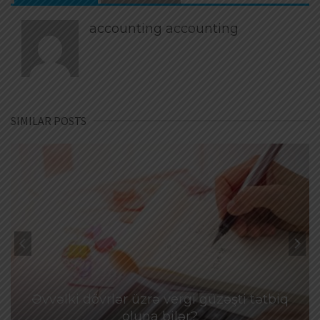
accounting accounting
SIMILAR POSTS
Əvvəlki dövrlər üzrə vergi güzəşti tətbiq
oluna bilər?