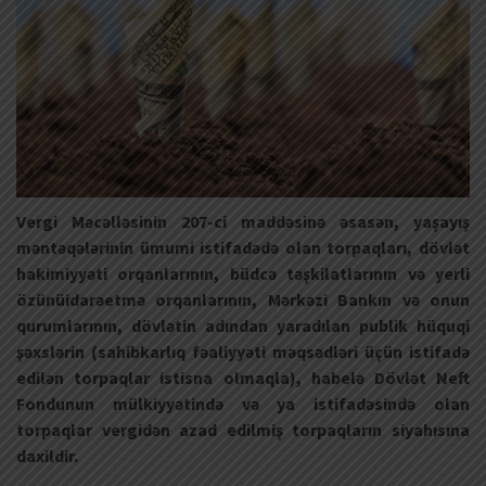
Vergi Məcəlləsinin 207-ci maddəsinə əsasən, yaşayış
məntəqələrinin ümumi istifadədə olan torpaqları, dövlət
hakimiyyəti orqanlarının, büdcə təşkilatlarının və yerli
özünüidarəetmə orqanlarının, Mərkəzi Bankın və onun
qurumlarının, dövlətin adından yaradılan publik hüquqi
şəxslərin (sahibkarlıq fəaliyyəti məqsədləri üçün istifadə
edilən torpaqlar istisna olmaqla), habelə Dövlət Neft
Fondunun mülkiyyətində və ya istifadəsində olan
torpaqlar vergidən azad edilmiş torpaqların siyahısına
daxildir.