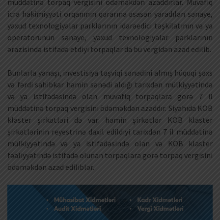
müddətinə torpaq vergisini ödəməkdən azaddırlar. Müvafiq
icra hakimiyyəti orqanının qərarına əsasən yaradılan sənaye,
yaxud texnologiyalar parklarının idarəedici təşkilatının və ya
operatorunun sənaye, yaxud texnologiyalar parklarının
ərazisində istifadə etdiyi torpaqlar da bu vergidən azad edilib.
Bunlarla yanaşı, investisiya təşviqi sənədini almış hüquqi şəxs
və fərdi sahibkar həmin sənədi aldığı tarixdən mülkiyyətində
və ya istifadəsində olan müvafiq torpaqlara görə 7 il
müddətinə torpaq vergisini ödəməkdən azaddır. Siyahıda KOB
klaster şirkətləri də var: həmin şirkətlər KOB klaster
şirkətlərinin reyestrinə daxil edildiyi tarixdən 7 il müddətinə
mülkiyyətində və ya istifadəsində olan və KOB klaster
fəaliyyətində istifadə olunan torpaqlara görə torpaq vergisini
ödəməkdən azad ediliblər.