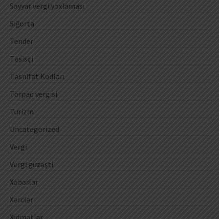
Səyyar vergi yoxlaması
Sığorta
Tender
Təsisçi
Təsnifat Kodları
Torpaq vergisi
Turizm
Uncategorized
Vergi
Vergi güzəşti
Xəbərlər
Xərclər
Xidmətlər