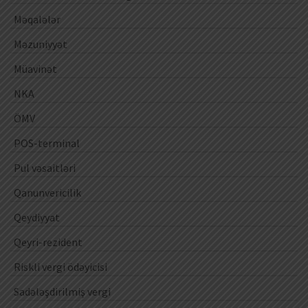
Məqalələr
Məzuniyyət
Müavinət
NKA
ÖMV
POS-terminal
Pul vəsaitləri
Qanunvericilik
Qeydiyyat
Qeyri-rezident
Riskli vergi ödəyicisi
Sadələşdirilmiş vergi