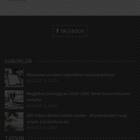
FACEBOOK
XƏBƏRLƏR
Müntəzəm və daimi xidmətlərin rəsmiləşdirilməsi
AUGUST 7, 2026
Məşğulluq Strategiyası 2026–2030: Əmək bazarında yeni
hədəflər
AUGUST 6, 2026
ƏDV ödəyicilərinə mühüm yenilik – Bəyannamələri vergi
orqanı özü dolduracaq
AUGUST 6, 2026
TƏQVIM