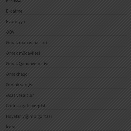
E-kassa
E-qaimə
Ezamiyyə
ƏDV
Əmək münasibətləri
Əmək müqaviləsi
Əmək Qanunvericiliyi
Əməkhaqqı
Əmlak vergisi
Əsas vəsaitlər
Gəlir və gəlir vergisi
Həyatın yığım sığortası
İcarə