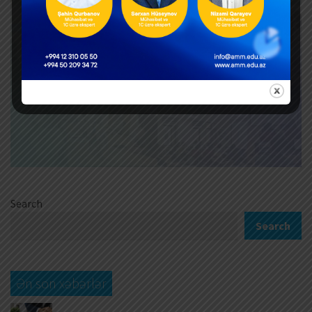
Search
Search
Ən son xəbərlər