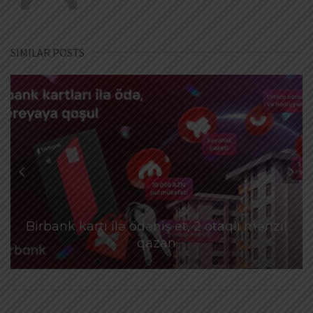
SIMILAR POSTS
Birbank kartı ilə ödəniş et, 2 otaqlı mənzil
qazan