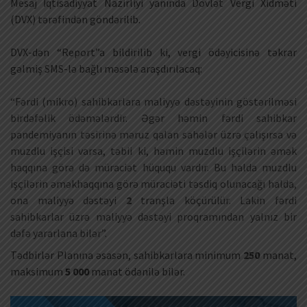
Mesaj İqtisadiyyat Nazirliyi yanında Dövlət Vergi Xidməti
(DVX) tərəfindən göndərilib.
DVX-dən “Report”a bildirilib ki, vergi ödəyicisinə təkrar
gəlmiş SMS-lə bağlı məsələ araşdırılacaq:
“Fərdi (mikro) sahibkarlara maliyyə dəstəyinin göstərilməsi
birdəfəlik ödəmələrdir. Əgər həmin fərdi sahibkar
pandemiyanın təsirinə məruz qalan sahələr üzrə çalışırsa və
muzdlu işçisi varsa, təbii ki, həmin muzdlu işçilərin əmək
haqqına görə də müraciət hüququ vardır. Bu halda muzdlu
işçilərin əməkhaqqına görə müraciəti təsdiq olunacağı halda,
ona maliyyə dəstəyi
2
tranşla köçürülür. Lakin fərdi
sahibkarlar üzrə maliyyə dəstəyi proqramından yalnız bir
dəfə yararlana bilər”.
Tədbirlər Planına əsasən, sahibkarlara minimum
250
manat,
maksimum
5 000
manat ödənilə bilər.