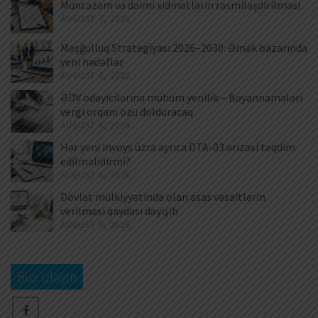
Müntəzəm və daimi xidmətlərin rəsmiləşdirilməsi
AUGUST 7, 2026
Məşğulluq Strategiyası 2026–2030: Əmək bazarında
yeni hədəflər
AUGUST 6, 2026
ƏDV ödəyicilərinə mühüm yenilik – Bəyannamələri
vergi orqanı özü dolduracaq
AUGUST 6, 2026
Hər yeni invoys üzrə ayrıca DTA-03 ərizəsi təqdim
edilməlidirmi?
AUGUST 6, 2026
Dövlət mülkiyyətində olan əsas vəsaitlərin
verilməsi qaydası dəyişib
AUGUST 5, 2026
Bizi izləyin