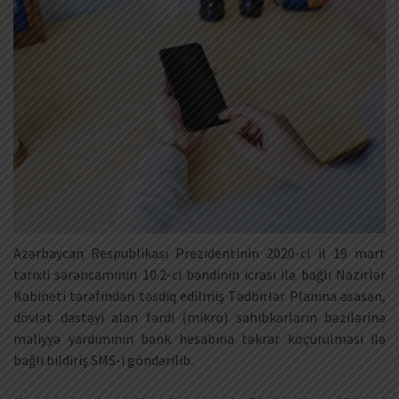
Azərbaycan Respublikası Prezidentinin 2020-ci il 19 mart
tarixli sərəncamının 10.2-ci bəndinin icrası ilə bağlı Nazirlər
Kabineti tərəfindən təsdiq edilmiş Tədbirlər Planına əsasən,
dövlət dəstəyi alan fərdi (mikro) sahibkarların bəzilərinə
maliyyə yardımının bank hesabına təkrar köçürülməsi ilə
bağlı bildiriş SMS-i göndərilib.