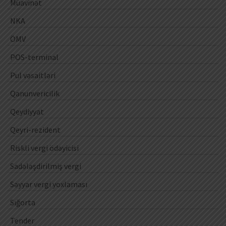
Müavinət
NKA
ÖMV
POS-terminal
Pul vəsaitləri
Qanunvericilik
Qeydiyyat
Qeyri-rezident
Riskli vergi ödəyicisi
Sadələşdirilmiş vergi
Səyyar vergi yoxlaması
Sığorta
Tender