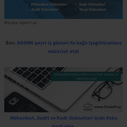
Mənbə: report.az
Bax:
ƏƏSMN qeyri-iş günləri ilə bağlı işəgötürənlərə
müraciət etdi
Mühasibat, Audit və Kadr Xidmətləri üçün linkə
daxil olun.