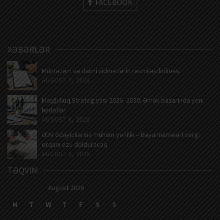
FACEBOOK
XƏBƏRLƏR
Müntəzəm və daimi xidmətlərin rəsmiləşdirilməsi
AUGUST 7, 2026
Məşğulluq Strategiyası 2026–2030: Əmək bazarında yeni
hədəflər
AUGUST 6, 2026
ƏDV ödəyicilərinə mühüm yenilik – Bəyannamələri vergi
orqanı özü dolduracaq
AUGUST 6, 2026
TƏQVIM
August 2026
M
T
W
T
F
S
S