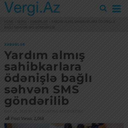
HOME
»
VERGI
»
XƏBƏRLƏR
»
YARDIM ALMIŞ SAHIBKARLARA ÖDƏNIŞLƏ
BAĞLI SƏHVƏN SMS GÖNDƏRILIB
XƏBƏRLƏR
Yardım almış
sahibkarlara
ödənişlə bağlı
səhvən SMS
göndərilib
MAY 20, 2020
BY
ACCOUNTING ACCOUNTING
Post Views:
2,068