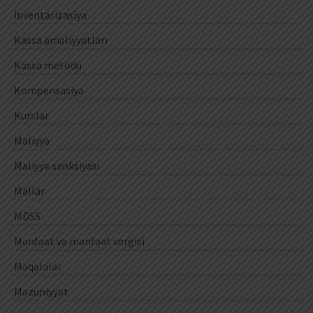
İnventarizasiya
Kassa əməliyyatları
Kassa metodu
Kompensasiya
Kurslar
Maliyyə
Maliyyə sanksiyası
Mallar
MDSS
Mənfəət və mənfəət vergisi
Məqalələr
Məzuniyyət