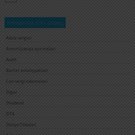
Kateqoriya üzrə axtarış
Aksiz vergisi
Amortizasiya ayırmaları
Audit
Barter əməliyyatları
Cari vergi ödəmələri
Digər
Dividend
DTA
Dünya Ölkələri