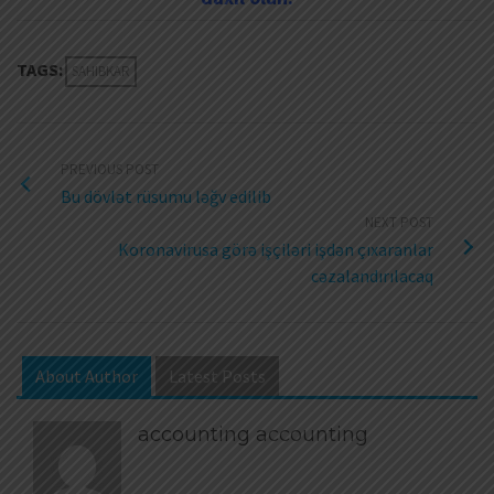
TAGS:
SAHIBKAR
PREVIOUS POST
Bu dövlət rüsumu ləğv edilib
NEXT POST
Koronavirusa görə işçiləri işdən çıxaranlar
cəzalandırılacaq
About Author
Latest Posts
accounting accounting