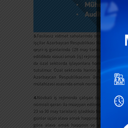
3.
Fasiləsiz xidmət sahələrində istehsalat zərurə
işçilər Azərbaycan Respublikası Nazirlər Kabineti
qeyri-iş günlərində (29 may tarixi, habelə altıg
edildikdə xüsusi əmək (iş) rejiminin tətbiq edil
də özəl sektorda işləyənlərə həmin günlər üçü
tutulmur. Özəl sektorda həmin günlərə görə ə
Azərbaycan Respublikasının Əmək Məcəlləsini
mülahizəsi əsasında əmək normalarının yaxşılaşdır
4.
Növbəli iş rejimində çalışan işçilər Azərbayc
nömrəli qərarı ilə müəyyən edilmiş qeyri-iş günlə
23 və 30 may tarixləri) işlədikdə həm dövlət bü
günlər üçün əlavə əmək haqqının və ya istirahə
görə əlavə əmək haqqının və ya istirahət g