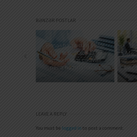
BƏNZƏR POSTLAR
Əməkhaqqıdan vergi
göstərilən
tutulması: 2026-cı ildə
Məşğ
ox hissəsi
əməkhaqqı cədvəli
2
dırılıb
necə hazırlanacaq
baza
LEAVE A REPLY
You must be
logged in
to post a comment.