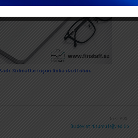
adr Xidmətləri üçün linkə daxil olun.
NEXT POST
Bu dövlət rüsumu ləğv edilib