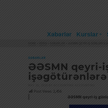
Xəbərlər
Kurslar
HOME
»
VERGI
»
XƏBƏRLƏR
»
ƏƏSMN QEYRI-IŞ GÜNLƏRI IL
XƏBƏRLƏR
ƏƏSMN qeyri-iş 
işəgötürənlərə
MAY 20, 2020
BY
ACCOUNTING ACCOUNTING
Post Views:
2,456
ƏƏSMN qeyri-iş günlər