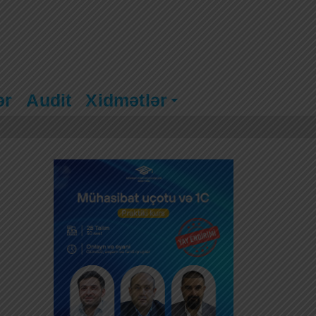
ər
Audit
Xidmətlər