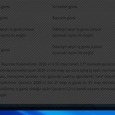
t günü
İstirahət günü
günü
Bayram günü
 qeyri-iş günü
(xüsusi
Ödənişli qeyri iş günü
(xüsusi
rejimi ilə bağlı)
iş(əmək) rejimi ilə bağlı)
Ödənişli qeyri-iş günü
(xüsusi
t günü
iş(əmək) rejimi ilə bağlı)
Nazirlər Kabinetinin 2020-ci il 15 may tarixli 177 nömrəli qərarın
imi dəyişmədiyi üçün 2020-ci ilin may ayı üzrə aylıq iş vaxtı normas
ası, həmçinin bundan irəli gələrək saatlıq (gündəlik) tarif (vəzif
dirilmir. Qərarla 2020-ci ilin 27 may iş günü ilə 31 may istirah
ısaldılmış iş günü olduğu üçün Qərarın 2.2-ci bəndi nəzərə alınmaq
qdır.