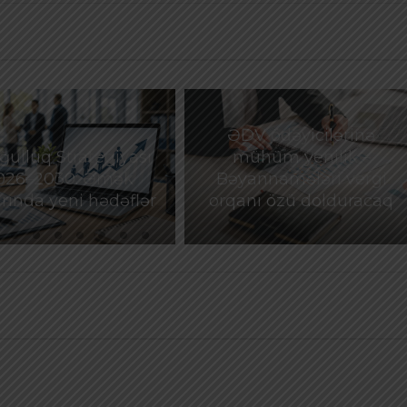
ƏDV ödəyicilərinə
ulluq Strategiyası
mühüm yenilik –
026–2030: Əmək
Bəyannamələri vergi
rında yeni hədəflər
orqanı özü dolduracaq