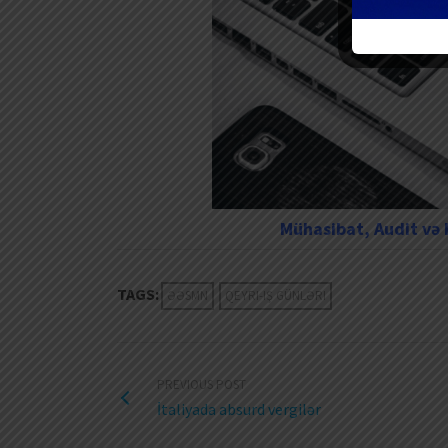
Mühasibat, Audit və K
TAGS:
ƏƏSMN
QEYRI-IŞ GÜNLƏRI
PREVIOUS POST
İtaliyada absurd vergilər