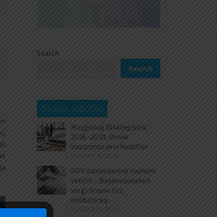
Search
Search
Ən son xəbərlər
ın
Məşğulluq Strategiyası
ı,
2026–2030: Əmək
ə)
bazarında yeni hədəflər
ət
AUGUST 6, 2026
la
ƏDV ödəyicilərinə mühüm
yenilik – Bəyannamələri
vergi orqanı özü
dolduracaq
AUGUST 6, 2026