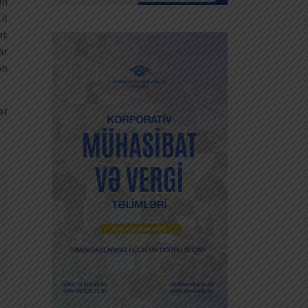
in
il
ət
ar
ən
ər