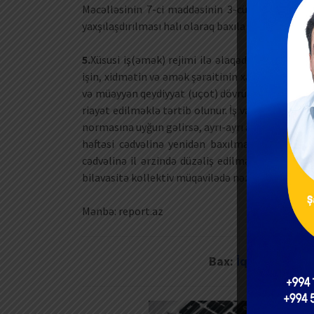
Məcəlləsinin 7-ci maddəsinin 3-cü hissəsi rəh
yaxşılaşdırılması halı olaraq baxıla bilər.
5.
Xüsusi iş(əmək) rejimi ilə əlaqədar müəyyən edi
işin, xidmətin və əmək şəraitinin xarakterindən as
və müəyyən qeydiyyat (uçot) dövrü üçün növbə cə
riayət edilməklə tərtib olunur. İş vaxtının qeydiyy
normasına uyğun gəlirsə, ayrı-ayrı aylarda iş vaxt
həftəsi cədvəlinə yenidən baxılması üçün əsas 
cədvəlinə il ərzində düzəliş edilməsi ilə bağlı 
bilavasitə kollektiv müqavilədə nəzərdə tutulmaq
Mənbə: report.az
Bax:
İqtisadiyyat n