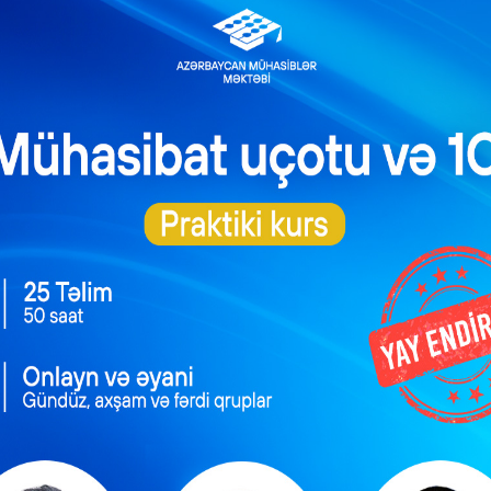
ti ilə əlaqədar olaraq beşgünlük və altıgünlük iş həftəsində çalış
nin 2020-ci il 15 may tarixli 177 nömrəli qərarı ilə müəyyən edilm
ünlük iş həftəsində çalışanlar üçün 23 və 30 may tarixləri) işə cə
məsi ilə əlaqədar olaraq, həm dövlət büdcədən maliyyələşdirilən, h
n əlavə əmək haqqının və ya istirahət gününün verilməsi nəzər
lavə əmək haqqının və ya istirahət gününün verilməsi məsələsi
n 7-ci maddəsinin 3-cü hissəsi rəhbər tutularaq işəgötürən
ılması halı olaraq baxıla bilər.
an Respublikası Nazirlər Kabinetinin 2020-ci il 15 may tarixli 1
rində (29 may tarixi, habelə altıgünlük iş həftəsində çalışanlar üç
dcəsindən maliyyələşdirilən, həm də özəl sektorda işləyənlərə həm
t gününün verilməsi nəzərdə tutulmur. Özəl sektorda həmin günlə
ününün verilməsi məsələsinə Azərbaycan Respublikasının Əm