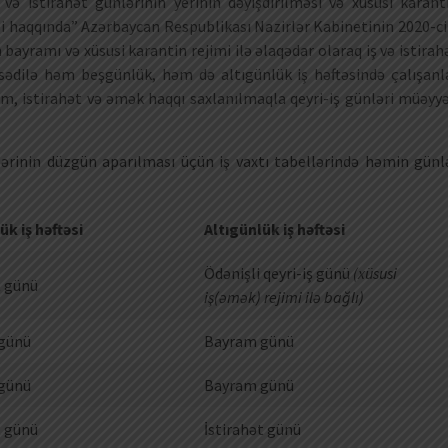
və istirahət günlərinin yerinin dəyişdirilməsi və xüsusi karant
i haqqında” Azərbaycan Respublikası Nazirlər Kabinetinin 2020-ci 
bayramı və xüsusi karantin rejimi ilə əlaqədar olaraq iş və istirah
qsədilə həm beşgünlük, həm də altıgünlük iş həftəsində çalışanl
m, istirahət və əmək haqqı saxlanılmaqla qeyri-iş günləri müəyy
ərinin düzgün aparılması üçün iş vaxtı tabellərində həmin günl
k iş həftəsi
Altıgünlük iş həftəsi
Ödənişli qeyri-iş günü
(xüsusi
t günü
iş(əmək) rejimi ilə bağlı)
günü
Bayram günü
günü
Bayram günü
t günü
İstirahət günü