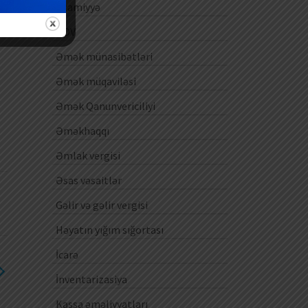
Ezamiyyə
ƏDV
Əmək münasibətləri
Əmək müqaviləsi
Əmək Qanunvericiliyi
Əməkhaqqı
Əmlak vergisi
Əsas vəsaitlər
Gəlir və gəlir vergisi
Həyatın yığım sığortası
İcarə
İnventarizasiya
Kassa əməliyyatları