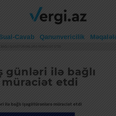
Sual-Cavab
Qanunvericilik
Məqaləl
Ə BAĞLI IŞƏGÖTÜRƏNLƏRƏ MÜRACIƏT ETDI
günləri ilə bağlı
 müraciət etdi
i ilə bağlı işəgötürənlərə müraciət etdi