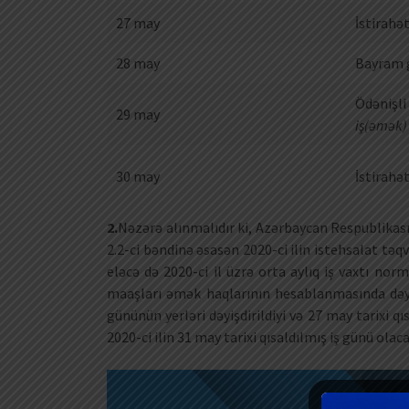
27 may
İstirahə
28 may
Bayram 
Ödənişli
29 may
iş(əmək) 
30 may
İstirahə
2.
Nəzərə alınmalıdır ki, Azərbaycan Respublikası 
2.2-ci bəndinə əsasən 2020-ci ilin istehsalat təqv
eləcə də 2020-ci il üzrə orta aylıq iş vaxtı norm
maaşları əmək haqlarının hesablanmasında dəyiş
gününün yerləri dəyişdirildiyi və 27 may tarixi q
2020-ci ilin 31 may tarixi qısaldılmış iş günü olaca