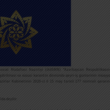
sial Müdafiəsi Nazirliyi (ƏƏSMN) “Azərbaycan Respublikasın
yişdirilməsi və xüsusi karantin dövründə qeyri-iş günlərinin müəyy
irlər Kabinetinin 2020-ci il 15 may tarixli 177 nömrəli qərarın
da deyilir: