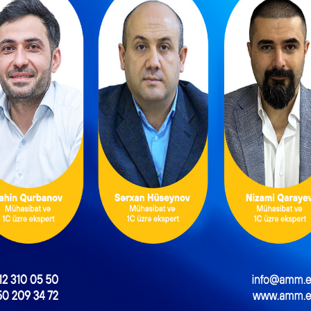
bər tutularaq işəgötürənin mülahizəsi əsasında əmək normaların
lmiş qeyri iş günləri ilə əlaqədar nəzərə alınmalıdır ki, istehsalı
ılı olaraq tətbiq edilən bir istirahət günü olan altıgünlük iş həftə
dvəlləri beşgünlük iş həftəsinin həmin dövr üzrə iş vaxtı norması
atı (uçotu) dövründə və ya təqvim ili ərzində iş vaxtı saatları iş vax
ının normal iş vaxtından az və ya çox işlənilməsi halları altıgünlük 
ola bilməz. İş vaxtının illik normasına görə altıgünlük iş həftə
konkret məsələlər istehsalat və digər yerli şərait nəzərə alınmaq
la həll olunur.
aziri özünə yeni müşavir təyin etdi