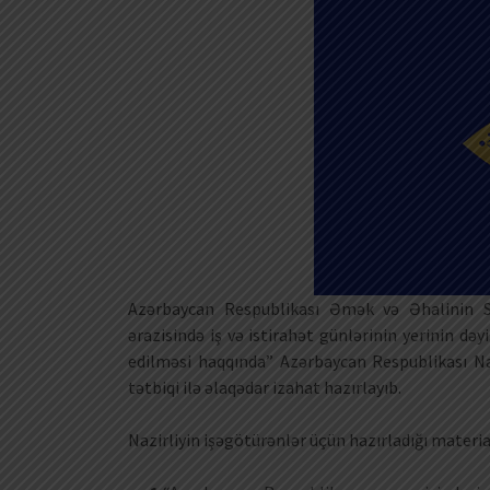
Azərbaycan Respublikası Əmək və Əhalinin So
ərazisində iş və istirahət günlərinin yerinin də
edilməsi haqqında” Azərbaycan Respublikası Naz
tətbiqi ilə əlaqədar izahat hazırlayıb.
Nazirliyin işəgötürənlər üçün hazırladığı material