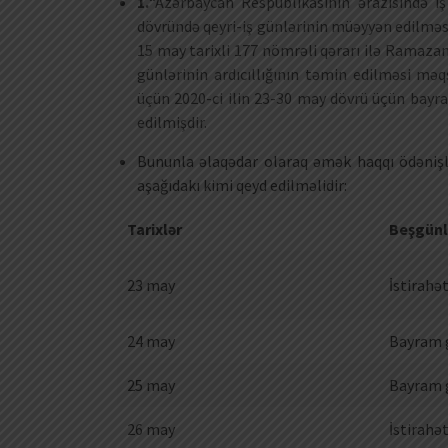
1.
“Azərbaycan Respublikasının ərazisində iş 
dövründə qeyri-iş günlərinin müəyyən edilməs
15 may tarixli 177 nömrəli qərarı ilə Ramazan 
günlərinin ardıcıllığının təmin edilməsi mə
üçün 2020-ci ilin 23-30 may dövrü üçün bayra
edilmişdir.
Bununla əlaqədar olaraq əmək haqqı ödənişl
aşağıdakı kimi qeyd edilməlidir:
Tarixlər
Beşgünlü
23 may
İstirahə
24 may
Bayram 
25 may
Bayram 
26 may
İstirahə