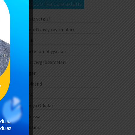
Kateqoriya üzrə axtarış
ın
Aksiz vergisi
n,
Amortizasiya ayırmaları
si
na
Audit
tı
Barter əməliyyatları
iş
si
Cari vergi ödəmələri
la
Digər
Dividend
DTA
Dünya Ölkələri
E-kassa
E-qaimə