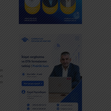
ın
ən
ın