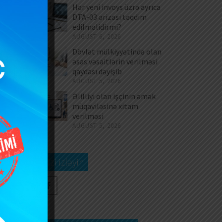
Hər yeni invoys üzrə ayrıca
DTA-03 ərizəsi təqdim
edilməlidirmi?
AUGUST 6, 2026
Dövlət mülkiyyətində olan
əsas vəsaitlərin verilməsi
an
qaydası dəyişib
iş
AUGUST 5, 2026
lb
Əlilliyi olan işçinin əmək
əm
müqaviləsinə xitam
də
verilməsi
nə
AUGUST 5, 2026
in
Bizi izləyin
77
ün
in
rə
ək