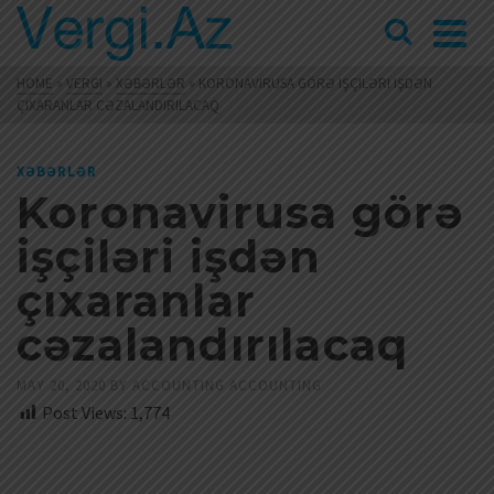
HOME
»
VERGI
»
XƏBƏRLƏR
»
KORONAVIRUSA GÖRƏ IŞÇILƏRI IŞDƏN
ÇIXARANLAR CƏZALANDIRILACAQ
XƏBƏRLƏR
Koronavirusa görə
işçiləri işdən
çıxaranlar
cəzalandırılacaq
MAY 20, 2020
BY
ACCOUNTING ACCOUNTING
Post Views:
1,774