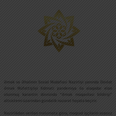
Əmək və Əhalinin Sosial Müdafiəsi Nazirliyi yanında Dövlət
Əmək Müfəttişliyi Xidməti pandemiya ilə əlaqədar elan
olunmuş karantin dövründə “Əmək müqaviləsi bildirişi”
altsistemi üzərindən gündəlik nəzarət həyata keçirir.
Nazirlikdən verilən məlumata görə, məqsəd işçilərin əsassız