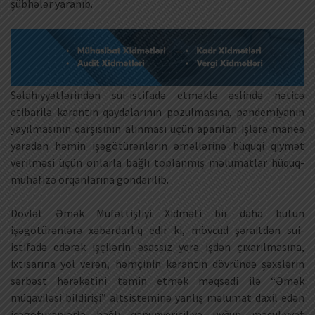
şübhələr yaranıb.
Səlahiyyətlərindən sui-istifadə etməklə əslində nəticə
etibarilə karantin qaydalarının pozulmasına, pandemiyanın
yayılmasının qarşısının alınması üçün aparılan işlərə maneə
yaradan həmin işəgötürənlərin əməllərinə hüquqi qiymət
verilməsi üçün onlarla bağlı toplanmış məlumatlar hüquq-
mühafizə orqanlarına göndərilib.
Dövlət Əmək Müfəttişliyi Xidməti bir daha bütün
işəgötürənlərə xəbərdarlıq edir ki, mövcud şəraitdən sui-
istifadə edərək işçilərin əsassız yerə işdən çıxarılmasına,
ixtisarına yol verən, həmçinin karantin dövründə şəxslərin
sərbəst hərəkətini təmin etmək məqsədi ilə “Əmək
müqaviləsi bildirişi” altsisteminə yanlış məlumat daxil edən
işəgötürənlərlə bağlı qanunvericiliyə uyğun məsuliyyət