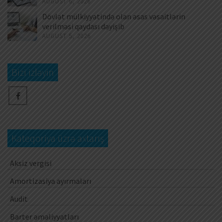
AUGUST 6, 2026
Dövlət mülkiyyətində olan əsas vəsaitlərin
verilməsi qaydası dəyişib
AUGUST 5, 2026
Bizi izləyin
Kateqoriya üzrə axtarış
Aksiz vergisi
Amortizasiya ayırmaları
Audit
Barter əməliyyatları