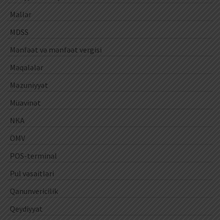
Mallar
MDSS
Mənfəət və mənfəət vergisi
Məqalələr
Məzuniyyət
Müavinət
NKA
ÖMV
POS-terminal
Pul vəsaitləri
Qanunvericilik
Qeydiyyat