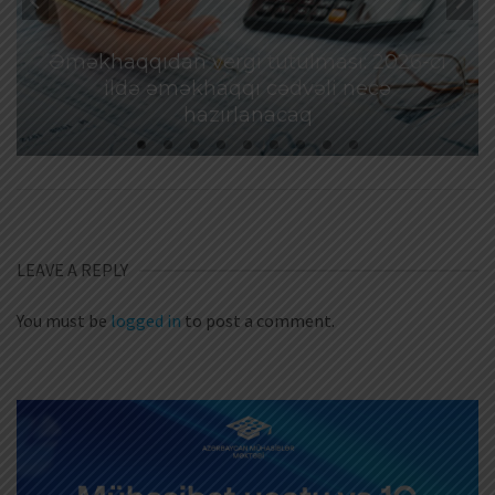
Əməkhaqqıdan vergi tutulması: 2026-cı
ildə əməkhaqqı cədvəli necə
hazırlanacaq
LEAVE A REPLY
You must be
logged in
to post a comment.