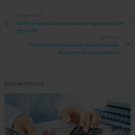
PREVIOUS POST
Yardım almış sahibkarlara ödənişlə bağlı səhvən SMS
göndərilib
NEXT POST
“Dövlət vergi orqanlarında xidmət haqqında
Əsasnamə”də dəyişiklik edilib
BƏNZƏR POSTLAR