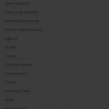
Qeyri-rezident
Riskli vergi ödəyicisi
Sadələşdirilmiş vergi
Səyyar vergi yoxlaması
Sığorta
Tender
Təsisçi
Təsnifat Kodları
Torpaq vergisi
Turizm
Uncategorized
Vergi
Vergi güzəşti