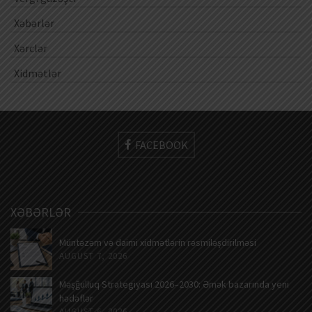
Xəbərlər
Xərclər
Xidmətlər
FACEBOOK
XƏBƏRLƏR
Müntəzəm və daimi xidmətlərin rəsmiləşdirilməsi
AUGUST 7, 2026
Məşğulluq Strategiyası 2026–2030: Əmək bazarında yeni
hədəflər
AUGUST 6, 2026