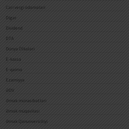
Cari vergi ödəmələri
Digər
Dividend
DTA
Dünya Ölkələri
E-kassa
E-qaimə
Ezamiyyə
ƏDV
Əmək münasibətləri
Əmək müqaviləsi
Əmək Qanunvericiliyi