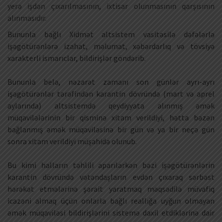
yerə işdən çıxarılmasının, ixtisar olunmasının qarşısının
alınmasıdır.
Bununla bağlı Xidmət altsistem vasitəsilə dəfələrlə
işəgötürənlərə izahat, məlumat, xəbərdarlıq və tövsiyə
xarakterli ismarıclar, bildirişlər göndərib.
Bununla belə, nəzarət zamanı son günlər ayrı-ayrı
işəgötürənlər tərəfindən karantin dövründə (mart və aprel
aylarında) altsistemdə qeydiyyata alınmış əmək
müqavilələrinin bir qisminə xitam verildiyi, hətta bəzən
bağlanmış əmək müqaviləsinə bir gün və ya bir neçə gün
sonra xitam verildiyi müşahidə olunub.
Bu kimi halların təhlili aparılarkən bəzi işəgötürənlərin
karantin dövründə vətəndaşların evdən çıxaraq sərbəst
hərəkət etmələrinə şərait yaratmaq məqsədilə müvafiq
icazəni almaq üçün onlarla bağlı reallığa uyğun olmayan
əmək müqaviləsi bildirişlərini sistemə daxil etdiklərinə dair