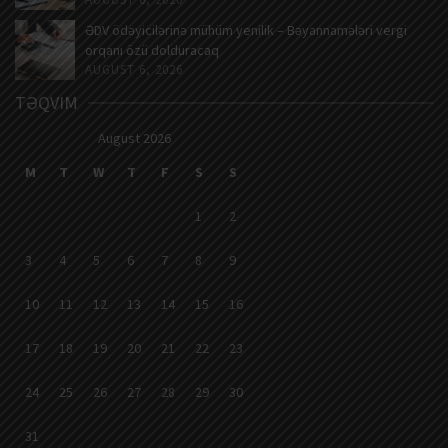
ƏDV ödəyicilərinə mühüm yenilik – Bəyannamələri vergi
orqanı özü dolduracaq
AUGUST 6, 2026
TƏQVIM
August 2026
M
T
W
T
F
S
S
1
2
3
4
5
6
7
8
9
10
11
12
13
14
15
16
17
18
19
20
21
22
23
24
25
26
27
28
29
30
31