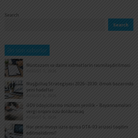
Search
Search
Ən son xəbərlər
Müntəzəm və daimi xidmətlərin rəsmiləşdirilməsi
AUGUST 7, 2026
Məşğulluq Strategiyası 2026–2030: Əmək bazarında
yeni hədəflər
AUGUST 6, 2026
ƏDV ödəyicilərinə mühüm yenilik – Bəyannamələri
vergi orqanı özü dolduracaq
AUGUST 6, 2026
Hər yeni invoys üzrə ayrıca DTA-03 ərizəsi təqdim
edilməlidirmi?