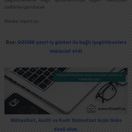
tədbirləri görüləcək.
Mənbə: report.az
Bax:
ƏƏSMN qeyri-iş günləri ilə bağlı işəgötürənlərə
müraciət etdi
Mühasibat, Audit və Kadr Xidmətləri üçün linkə
daxil olun.