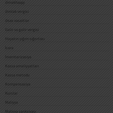
Əməkhaqqı
Əmlak vergisi
Əsas vəsaitlər
Gəlir və gəlir vergisi
Həyatın yığım sığortası
İcarə
İnventarizasiya
Kassa əməliyyatları
Kassa metodu
Kompensasiya
Kurslar
Maliyyə
Maliyyə sanksiyası