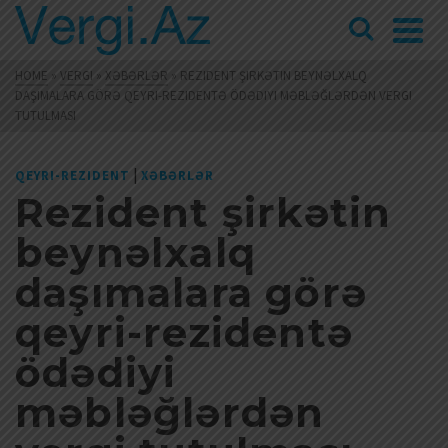
HOME
»
VERGI
»
XƏBƏRLƏR
»
REZIDENT ŞIRKƏTIN BEYNƏLXALQ
DAŞIMALARA GÖRƏ QEYRI-REZIDENTƏ ÖDƏDIYI MƏBLƏĞLƏRDƏN VERGI
TUTULMASI
|
QEYRI-REZIDENT
XƏBƏRLƏR
Rezident şirkətin
beynəlxalq
daşımalara görə
qeyri-rezidentə
ödədiyi
məbləğlərdən