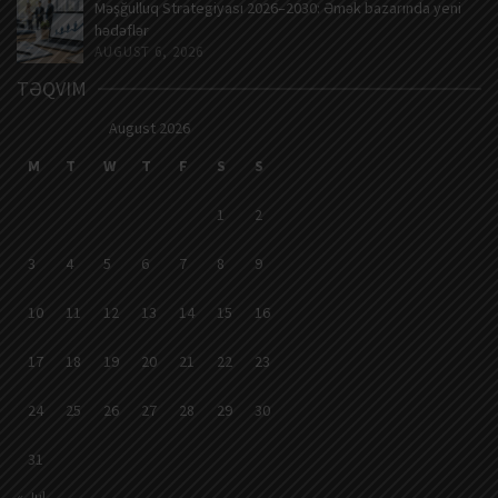
Məşğulluq Strategiyası 2026–2030: Əmək bazarında yeni
hədəflər
AUGUST 6, 2026
TƏQVIM
August 2026
M
T
W
T
F
S
S
1
2
3
4
5
6
7
8
9
10
11
12
13
14
15
16
17
18
19
20
21
22
23
24
25
26
27
28
29
30
31
« Jul