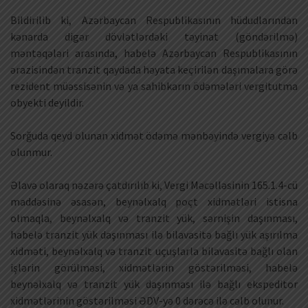
Bildirilib ki, Azərbaycan Respublikasının hüdudlarından
kənarda digər dövlətlərdəki təyinat (göndərilmə)
məntəqələri arasında, habelə Azərbaycan Respublikasının
ərazisindən tranzit qaydada həyata keçirilən daşımalara görə
rezident müəssisənin və ya sahibkarın ödəmələri vergitutma
obyekti deyildir.
Sorğuda qeyd olunan xidmət ödəmə mənbəyində vergiyə cəlb
olunmur.
Əlavə olaraq nəzərə çatdırılıb ki, Vergi Məcəlləsinin 165.1.4-cü
maddəsinə əsasən, beynəlxalq poçt xidmətləri istisna
olmaqla, beynəlxalq və tranzit yük, sərnişin daşınması,
habelə tranzit yük daşınması ilə bilavasitə bağlı yük aşırılma
xidməti, beynəlxalq və tranzit uçuşlarla bilavasitə bağlı olan
işlərin görülməsi, xidmətlərin göstərilməsi, habelə
beynəlxalq və tranzit yük daşınması ilə bağlı ekspeditor
xidmətlərinin göstərilməsi ƏDV-yə 0 dərəcə ilə cəlb olunur.