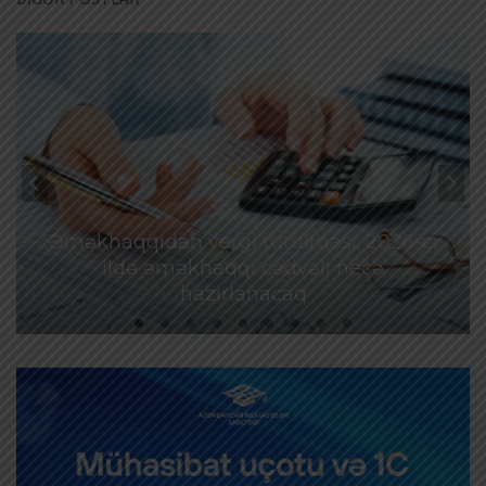
Əməkhaqqıdan vergi tutulması: 2026-cı
ildə əməkhaqqı cədvəli necə
hazırlanacaq