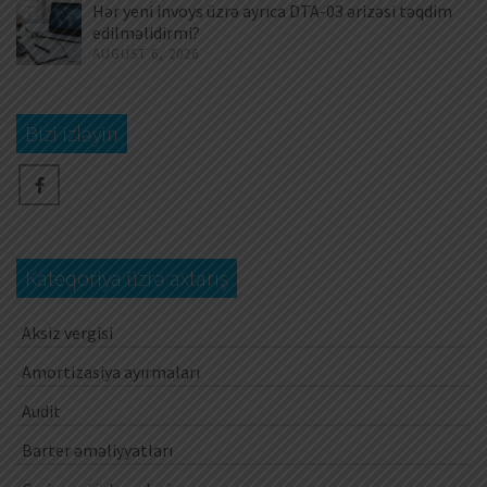
Hər yeni invoys üzrə ayrıca DTA-03 ərizəsi təqdim
edilməlidirmi?
AUGUST 6, 2026
Bizi izləyin
Kateqoriya üzrə axtarış
Aksiz vergisi
Amortizasiya ayırmaları
Audit
Barter əməliyyatları