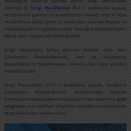
İqtisadiyyat Nazirliyi yanında Dövlət Vergi Xidmətindən
bildirilib ki,
Vergi Məcəlləsinin
96.1-ci maddəsinə əsasən,
rezidentlərin gəlirləri üzrə vergitutma obyekti vergi ili üçün
rezidentlərin bütün gəliri ilə həmin dövr üçün bu Məcəllə ilə
müəyyənləşdirilən gəlirdən çıxılan məbləğ arasındakı fərqdən
ibarət olan vergiyə cəlb edilən gəlirdir.
Vergi ödəyicisinin bütün gəlirləri dedikdə onun həm
Azərbaycan Respublikasında, həm də Azərbaycan
Respublikasının hüdudlarından kənarda əldə etdiyi gəlirləri
nəzərdə tutulur.
Vergi Məcəlləsinin 127.1-ci maddəsinə əsasən, rezidentin
Azərbaycan Respublikasının hüdudlarından kənarda
Azərbaycan mənbəyindən olmayan gəlirindən ödənilmiş
gəlir
vergisinin
və ya mənfəət vergisinin məbləğləri Azərbaycanda
vergi ödənilərkən nəzərə alınır.