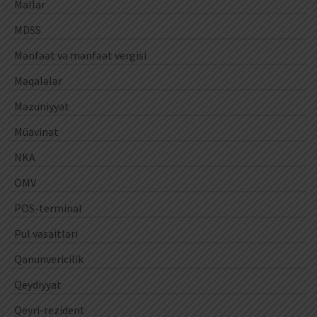
Mallar
MDSS
Mənfəət və mənfəət vergisi
Məqalələr
Məzuniyyət
Müavinət
NKA
ÖMV
POS-terminal
Pul vəsaitləri
Qanunvericilik
Qeydiyyat
Qeyri-rezident