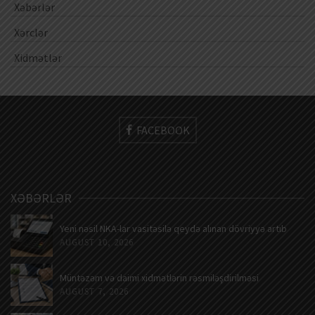
Xəbərlər
Xərclər
Xidmətlər
FACEBOOK
XƏBƏRLƏR
Yeni nəsil NKA-lar vasitəsilə qeydə alınan dövriyyə artıb
AUGUST 10, 2026
Müntəzəm və daimi xidmətlərin rəsmiləşdirilməsi
AUGUST 7, 2026