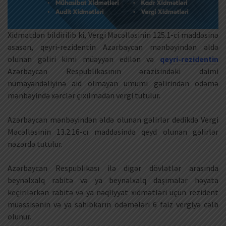
Xidmətdən bildirilib ki, Vergi Məcəlləsinin 125.1-ci maddəsinə
əsasən, qeyri-rezidentin Azərbaycan mənbəyindən əldə
olunan gəliri kimi müəyyən edilən və
qeyri-rezidentin
Azərbaycan Respublikasının ərazisindəki daimi
nümayəndəliyinə aid olmayan ümumi gəlirindən ödəmə
mənbəyində xərclər çıxılmadan vergi tutulur.
Azərbaycan mənbəyindən əldə olunan gəlirlər dedikdə Vergi
Məcəlləsinin 13.2.16-cı maddəsində qeyd olunan gəlirlər
nəzərdə tutulur.
Azərbaycan Respublikası ilə digər dövlətlər arasında
beynəlxalq rabitə və ya beynəlxalq daşımalar həyata
keçirilərkən rabitə və ya nəqliyyat xidmətləri üçün rezident
müəssisənin və ya sahibkarın ödəmələri 6 faiz vergiyə cəlb
olunur.