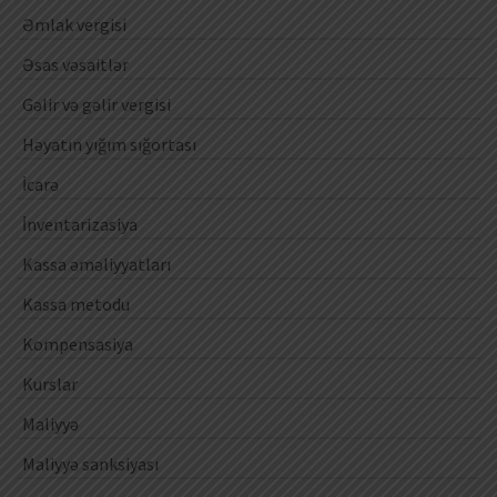
Əmlak vergisi
Əsas vəsaitlər
Gəlir və gəlir vergisi
Həyatın yığım sığortası
İcarə
İnventarizasiya
Kassa əməliyyatları
Kassa metodu
Kompensasiya
Kurslar
Maliyyə
Maliyyə sanksiyası