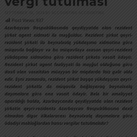
vergi tutulması
SEPTEMBER 30, 2024
BY
ACCOUNTING ACCOUNTING
Post Views:
937
Azərbaycan Respublikasında qeydiyyatda olan rezident
şirkət agent xidməti ilə məşğuldur. Rezident şirkət qeyri-
rezident şirkəti ilə beynəlxalq yükdaşıma xidmətinə görə
müqavilə bağlayır və bu müqaviləyə əsasən qeyri-rezident
yükdaşıma xidmətinə görə rezident şirkətə vəsait ödəyir.
Rezident şirkət agent fəaliyyəti ilə məşğul olduğuna görə
daxil olan vəsaitdən müəyyən bir miqdarda faiz gəlir əldə
edir. Eyni zamanda, rezident şirkət başqa yükdaşıyan qeyri-
rezident şirkətlə də müqavilə bağlayaraq beynəlxalq
daşımalara görə ona vəsait ödəyir. Belə bir əməliyyat
aparıldığı halda, Azərbaycanda qeydiyyatda olan rezident
şirkətin qeyri-rezidentə Azərbaycan Respublikasına daxil
olmadan digər ölkələrarası beynəlxalq daşımalara görə
ödədiyi məbləğlərdən hansı vergilər tutulmalıdır?