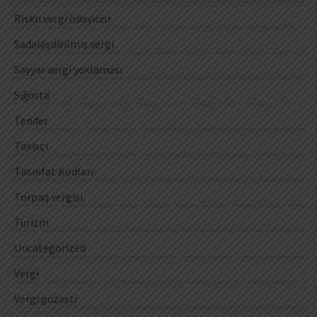
Riskli vergi ödəyicisi
Sadələşdirilmiş vergi
Səyyar vergi yoxlaması
Sığorta
Tender
Təsisçi
Təsnifat Kodları
Torpaq vergisi
Turizm
Uncategorized
Vergi
Vergi güzəşti