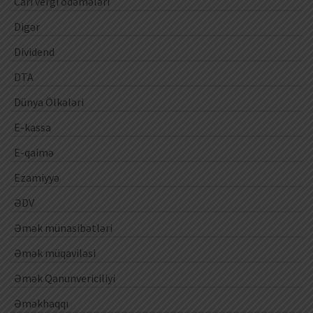
Cari vergi ödəmələri
Digər
Dividend
DTA
Dünya Ölkələri
E-kassa
E-qaimə
Ezamiyyə
ƏDV
Əmək münasibətləri
Əmək müqaviləsi
Əmək Qanunvericiliyi
Əməkhaqqı