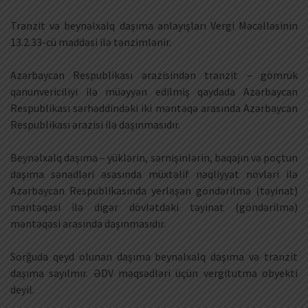
Tranzit və beynəlxalq daşıma anlayışları Vergi Məcəlləsinin
13.2.33-cü maddəsi ilə tənzimlənir.
Azərbaycan Respublikası ərazisindən tranzit – gömrük
qanunvericiliyi ilə müəyyən edilmiş qaydada Azərbaycan
Respublikası sərhəddindəki iki məntəqə arasında Azərbaycan
Respublikası ərazisi ilə daşınmasıdır.
Beynəlxalq daşıma – yüklərin, sərnişinlərin, baqajın və poçtun
daşıma sənədləri əsasında müxtəlif nəqliyyat növləri ilə
Azərbaycan Respublikasında yerləşən göndərilmə (təyinat)
məntəqəsi ilə digər dövlətdəki təyinat (göndərilmə)
məntəqəsi arasında daşınmasıdır.
Sorğuda qeyd olunan daşıma beynəlxalq daşıma və tranzit
daşıma sayılmır. ƏDV məqsədləri üçün vergitutma obyekti
deyil.