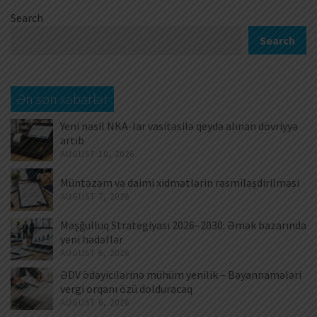
Search
Search
Ən son xəbərlər
Yeni nəsil NKA-lar vasitəsilə qeydə alınan dövriyyə
artıb
AUGUST 10, 2026
Müntəzəm və daimi xidmətlərin rəsmiləşdirilməsi
AUGUST 7, 2026
Məşğulluq Strategiyası 2026–2030: Əmək bazarında
yeni hədəflər
AUGUST 6, 2026
ƏDV ödəyicilərinə mühüm yenilik – Bəyannamələri
vergi orqanı özü dolduracaq
AUGUST 6, 2026