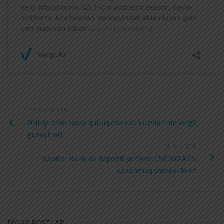
PREVIOUS POST
Əlilliyi olan şəxsə qulluq edən ailə üzvlərinin vergi
güzəştləri
NEXT POST
Kapital Bank-da depozit yerləşdir, 50 000 AZN
qazanmaq şansı əldə et
DİGƏR POSTLAR