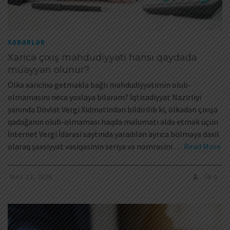
XƏBƏRLƏR
Xaricə çıxış məhdudiyyəti hansı qaydada
müəyyən olunur?
Ölkə xaricinə getməklə bağlı məhdudiyyətimin olub-
olmamasını necə yoxlaya bilərəm? İqtisadiyyat Nazirliyi
yanında Dövlət Vergi Xidmətindən bildirilib ki, ölkədən çıxışa
qadağanın olub-olmaması haqda məlumatı əldə etmək üçün
İnternet Vergi İdarəsi saytında yaradılan ayrıca bölməyə daxil
olaraq şəxsiyyət vəsiqəsinin seriya və nömrəsini …
Read More
MAY 13, 2026
0