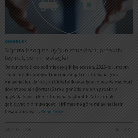
XƏBƏRLƏR
Sığorta haqqına uyğun müavinət, proaktiv
təyinat, yeni məbləğlər
Qanunvericilikdə edilmiş dəyişikliyə əsasən, 2026-cı il mayın
1-dən əmək qabiliyyətinin müvəqqəti itirilməsinə görə
müavinətlər, dəfn üçün birdəfəlik ödənişlər, eləcə də məcburi
dövlət sosial sığortası üzrə digər ödəmələrin proaktiv
qaydada həyata keçirilməsinə başlanılıb. Artıq əmək
qabiliyyətinin müvəqqəti itirilməsinə görə müavinətlərin
hesablanması …
Read More
MAY 18, 2026
0