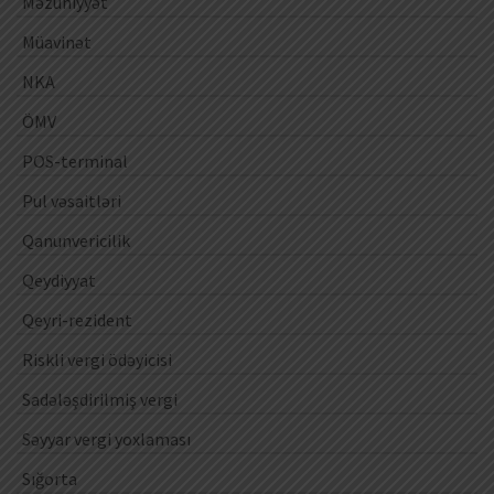
Məzuniyyət
Müavinət
NKA
ÖMV
POS-terminal
Pul vəsaitləri
Qanunvericilik
Qeydiyyat
Qeyri-rezident
Riskli vergi ödəyicisi
Sadələşdirilmiş vergi
Səyyar vergi yoxlaması
Sığorta