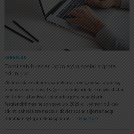
XƏBƏRLƏR
Fərdi sahibkarlar üçün aylıq sosial sığorta
ödənişləri
2026-cı ildən etibarən, sahibkarların vergi yükü ilə yanaşı,
məcburi dövlət sosial sığorta ödənişlərində də dəyişikliklər
edilib. Artıq fəaliyyət sahələrinə görə ödənişlərin
fərqləndirilməsinə son qoyulub. 2026-cı il yanvarın 1-dək
tikinti sahəsi üzrə məcburi dövlət sosial sığorta haqqı
minimum aylıq əməkhaqqının 50 …
Read More