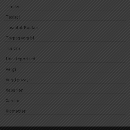
Tender
Təsisçi
Təsnifat Kodları
Torpaq vergisi
Turizm
Uncategorized
Vergi
Vergi güzəşti
Xəbərlər
Xərclər
Xidmətlər