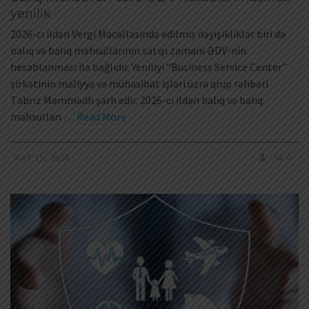
yenilik
2026-cı ildən Vergi Məcəlləsində edilmiş dəyişikliklər biri də
balıq və balıq məhsullarının satışı zamanı ƏDV-nin
hesablanması ilə bağlıdır. Yeniliyi “Business Service Center”
şirkətinin maliyyə və mühasibat işləri üzrə qrup rəhbəri
Təbriz Məmmədli şərh edir. 2026-cı ildən balıq və balıq
məhsulları …
Read More
MAY 19, 2026
0