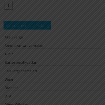
Kateqoriya üzrə axtarış
Aksiz vergisi
Amortizasiya ayırmaları
Audit
Barter əməliyyatları
Cari vergi ödəmələri
Digər
Dividend
DTA
Dünya Ölkələri