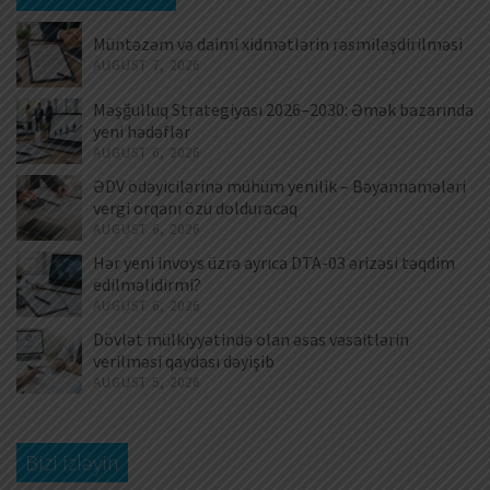
Müntəzəm və daimi xidmətlərin rəsmiləşdirilməsi
AUGUST 7, 2026
Məşğulluq Strategiyası 2026–2030: Əmək bazarında
yeni hədəflər
AUGUST 6, 2026
ƏDV ödəyicilərinə mühüm yenilik – Bəyannamələri
vergi orqanı özü dolduracaq
AUGUST 6, 2026
Hər yeni invoys üzrə ayrıca DTA-03 ərizəsi təqdim
edilməlidirmi?
AUGUST 6, 2026
Dövlət mülkiyyətində olan əsas vəsaitlərin
verilməsi qaydası dəyişib
AUGUST 5, 2026
Bizi izləyin