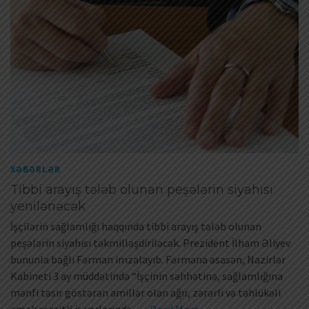
XƏBƏRLƏR
Tibbi arayış tələb olunan peşələrin siyahısı
yenilənəcək
İşçilərin sağlamlığı haqqında tibbi arayış tələb olunan
peşələrin siyahısı təkmilləşdiriləcək. Prezident İlham Əliyev
bununla bağlı Fərman imzalayıb. Fərmana əsasən, Nazirlər
Kabineti 3 ay müddətində “İşçinin səhhətinə, sağlamlığına
mənfi təsir göstərən amillər olan ağır, zərərli və təhlükəli
əmək şəraitli iş yerlərində, …
Read More