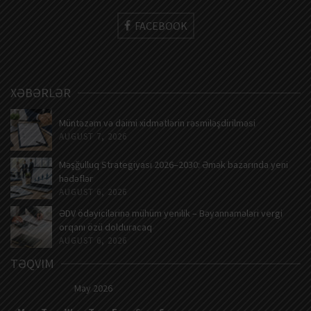
FACEBOOK
XƏBƏRLƏR
Müntəzəm və daimi xidmətlərin rəsmiləşdirilməsi
AUGUST 7, 2026
Məşğulluq Strategiyası 2026–2030: Əmək bazarında yeni
hədəflər
AUGUST 6, 2026
ƏDV ödəyicilərinə mühüm yenilik – Bəyannamələri vergi
orqanı özü dolduracaq
AUGUST 6, 2026
TƏQVIM
May 2026