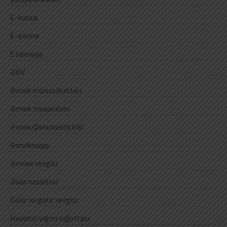
E-kassa
E-qaimə
Ezamiyyə
ƏDV
Əmək münasibətləri
Əmək müqaviləsi
Əmək Qanunvericiliyi
Əməkhaqqı
Əmlak vergisi
Əsas vəsaitlər
Gəlir və gəlir vergisi
Həyatın yığım sığortası