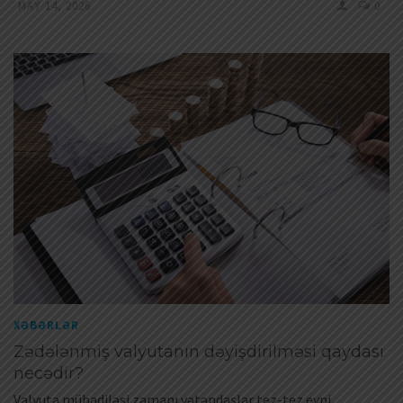
MAY 14, 2026
0
XƏBƏRLƏR
Zədələnmiş valyutanın dəyişdirilməsi qaydası
necədir?
Valyuta mübadiləsi zamanı vətəndaşlar tez-tez eyni