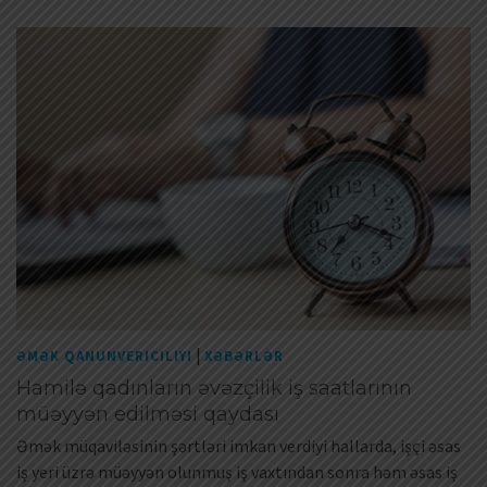
|
ƏMƏK QANUNVERICILIYI
XƏBƏRLƏR
Hamilə qadınların əvəzçilik iş saatlarının
müəyyən edilməsi qaydası
Əmək müqaviləsinin şərtləri imkan verdiyi hallarda, işçi əsas
iş yeri üzrə müəyyən olunmuş iş vaxtından sonra həm əsas iş