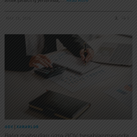
MAY 19, 2026
0
|
ƏDV
XƏBƏRLƏR
Balıq məhsulları üzrə ƏDV hesablanmasında