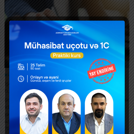
|
MÜAVINƏT
XƏBƏRLƏR
İşçiyə verilən ixtisar müavinətindən
tutulmalar varmı?
Ştat ixtisarı ilə əlaqədar işçiyə ödənilən müavinətdən vergi və
icbari tibbi sığorta haqqı tutulurmu? İqtisadiyyat Nazirliyi
yanında Dövlət Vergi Xidmətindən bildirilib ki, işçilərin sayı
azaldıqda və ya ştatları ixtisar olunduqda Əmək Məcəllənin
70-ci maddəsinin “b” bəndi ilə işəgötürən tərəfindən əmək …