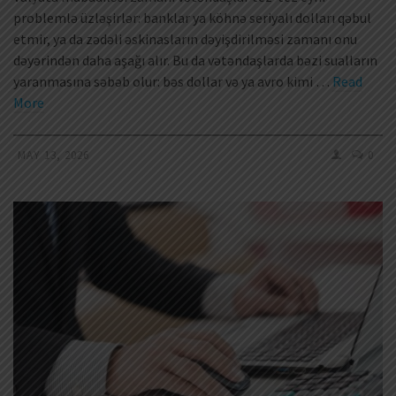
problemlə üzləşirlər: banklar ya köhnə seriyalı dolları qəbul
etmir, ya da zədəli əskinasların dəyişdirilməsi zamanı onu
dəyərindən daha aşağı alır. Bu da vətəndaşlarda bəzi sualların
yaranmasına səbəb olur: bəs dollar və ya avro kimi …
Read
More
MAY 13, 2026
0