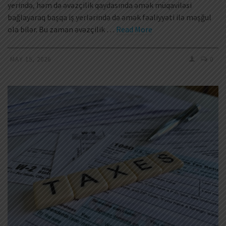
yerində, həm də əvəzçilik qaydasında əmək müqaviləsi
bağlayaraq başqa iş yerlərində də əmək fəaliyyəti ilə məşğul
ola bilər. Bu zaman əvəzçilik …
Read More
MAY 15, 2026
0