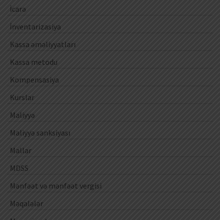
İcarə
İnventarizasiya
Kassa əməliyyatları
Kassa metodu
Kompensasiya
Kurslar
Maliyyə
Maliyyə sanksiyası
Mallar
MDSS
Mənfəət və mənfəət vergisi
Məqalələr