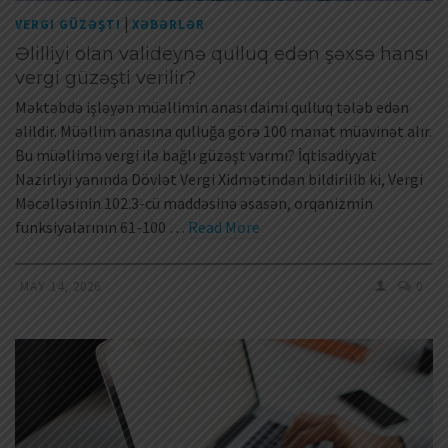
|
VERGI GÜZƏŞTI
XƏBƏRLƏR
Əlilliyi olan valideynə qulluq edən şəxsə hansı
vergi güzəşti verilir?
Məktəbdə işləyən müəllimin anası daimi qulluq tələb edən
əlildir. Müəllim anasına qulluğa görə 100 manat müavinət alır.
Bu müəllimə vergi ilə bağlı güzəşt varmı? İqtisadiyyat
Nazirliyi yanında Dövlət Vergi Xidmətindən bildirilib ki, Vergi
Məcəlləsinin 102.3-cü maddəsinə əsasən, orqanizmin
funksiyalarının 61-100 …
Read More
MAY 14, 2026
0