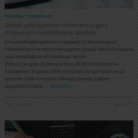
|
MÜAVINƏT
XƏBƏRLƏR
Əmək qabiliyyətinin itirilməsinə görə
müavinətin hesablanma qaydası
Artıq əmək qabiliyyətinin müvəqqəti itirilməsinə görə
müavinətlərin hesablanması qaydası dəyişib. Yeniliklər barədə
ötən məqalədə ətraflı məlumat verilib:
(https://vergiler.az/news/article/39320.html) Nazirlər
Kabinetinin 30 yanvar 2026-cı il tarixli 31 saylı qərarı ilə 15
sentyabr 1998-ci il tarixli 189 saylı qərarda mühüm
dəyişikliklər edilib. …
Read More
MAY 20, 2026
0