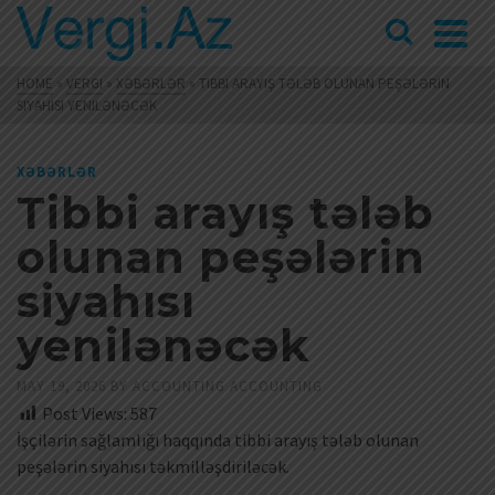
HOME
»
VERGI
»
XƏBƏRLƏR
»
TIBBI ARAYIŞ TƏLƏB OLUNAN PEŞƏLƏRIN
SIYAHISI YENILƏNƏCƏK
XƏBƏRLƏR
Tibbi arayış tələb
olunan peşələrin
siyahısı
yenilənəcək
MAY 19, 2026
BY
ACCOUNTING ACCOUNTING
Post Views:
587
İşçilərin sağlamlığı haqqında tibbi arayış tələb olunan
peşələrin siyahısı təkmilləşdiriləcək.