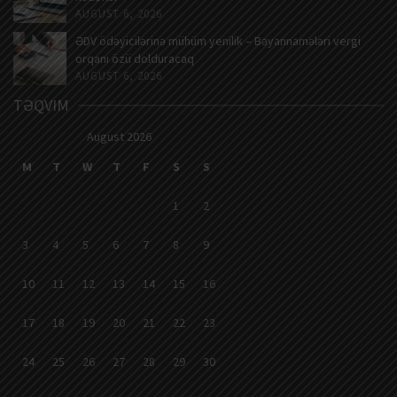
AUGUST 6, 2026
ƏDV ödəyicilərinə mühüm yenilik – Bəyannamələri vergi
orqanı özü dolduracaq
AUGUST 6, 2026
TƏQVIM
August 2026
M
T
W
T
F
S
S
1
2
3
4
5
6
7
8
9
10
11
12
13
14
15
16
17
18
19
20
21
22
23
24
25
26
27
28
29
30