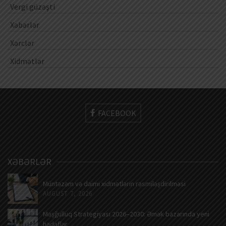
Vergi güzəşti
Xəbərlər
Xərclər
Xidmətlər
FACEBOOK
XƏBƏRLƏR
Müntəzəm və daimi xidmətlərin rəsmiləşdirilməsi
AUGUST 7, 2026
Məşğulluq Strategiyası 2026–2030: Əmək bazarında yeni
hədəflər