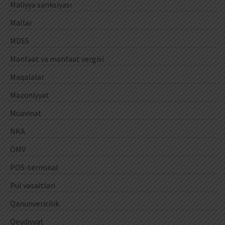
Maliyyə sanksiyası
Mallar
MDSS
Mənfəət və mənfəət vergisi
Məqalələr
Məzuniyyət
Müavinət
NKA
ÖMV
POS-terminal
Pul vəsaitləri
Qanunvericilik
Qeydiyyat