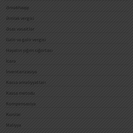
Əməkhaqqı
Əmlak vergisi
Əsas vəsaitlər
Gəlir və gəlir vergisi
Həyatın yığım sığortası
İcarə
İnventarizasiya
Kassa əməliyyatları
Kassa metodu
Kompensasiya
Kurslar
Maliyyə