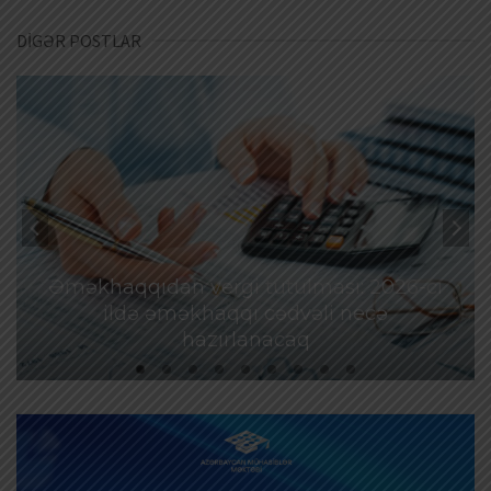
DİGƏR POSTLAR
Əməkhaqqıdan vergi tutulması: 2026-cı
ildə əməkhaqqı cədvəli necə
hazırlanacaq