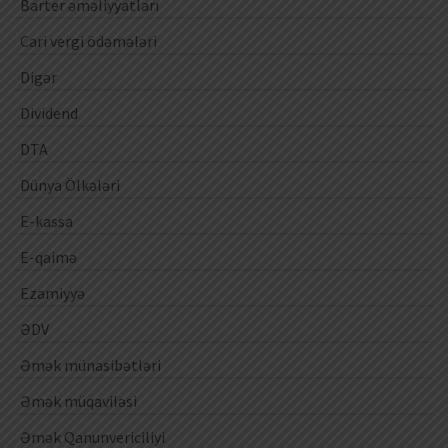
Barter əməliyyatları
Cari vergi ödəmələri
Digər
Dividend
DTA
Dünya Ölkələri
E-kassa
E-qaimə
Ezamiyyə
ƏDV
Əmək münasibətləri
Əmək müqaviləsi
Əmək Qanunvericiliyi