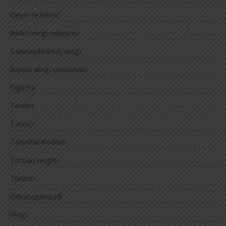
Qeyri-rezident
Riskli vergi ödəyicisi
Sadələşdirilmiş vergi
Səyyar vergi yoxlaması
Sığorta
Tender
Təsisçi
Təsnifat Kodları
Torpaq vergisi
Turizm
Uncategorized
Vergi