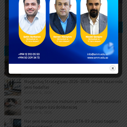
Search
Search
Ən son xəbərlər
Müntəzəm və daimi xidmətlərin rəsmiləşdirilməsi
AUGUST 7, 2026
Məşğulluq Strategiyası 2026–2030: Əmək bazarında
yeni hədəflər
AUGUST 6, 2026
ƏDV ödəyicilərinə mühüm yenilik – Bəyannamələri
vergi orqanı özü dolduracaq
AUGUST 6, 2026
Hər yeni invoys üzrə ayrıca DTA-03 ərizəsi təqdim
edilməlidirmi?