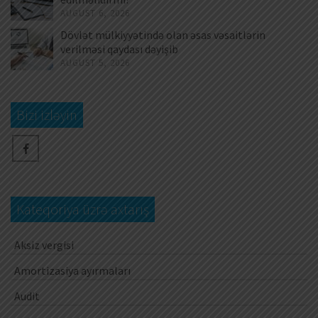
AUGUST 6, 2026
Dövlət mülkiyyətində olan əsas vəsaitlərin
verilməsi qaydası dəyişib
AUGUST 5, 2026
Bizi izləyin
Kateqoriya üzrə axtarış
Aksiz vergisi
Amortizasiya ayırmaları
Audit