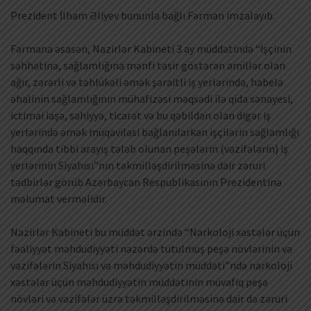
Prezident İlham Əliyev bununla bağlı Fərman imzalayıb.
Fərmana əsasən, Nazirlər Kabineti 3 ay müddətində “İşçinin
səhhətinə, sağlamlığına mənfi təsir göstərən amillər olan
ağır, zərərli və təhlükəli əmək şəraitli iş yerlərində, habelə
əhalinin sağlamlığının mühafizəsi məqsədi ilə qida sənayesi,
ictimai iaşə, səhiyyə, ticarət və bu qəbildən olan digər iş
yerlərində əmək müqaviləsi bağlanılarkən işçilərin sağlamlığı
haqqında tibbi arayış tələb olunan peşələrin (vəzifələrin) iş
yerlərinin Siyahısı”nın təkmilləşdirilməsinə dair zəruri
tədbirlər görüb Azərbaycan Respublikasının Prezidentinə
məlumat verməlidir.
Nazirlər Kabineti bu müddət ərzində “Narkoloji xəstələr üçün
fəaliyyət məhdudiyyəti nəzərdə tutulmuş peşə növlərinin və
vəzifələrin Siyahısı və məhdudiyyətin müddəti”ndə narkoloji
xəstələr üçün məhdudiyyətin müddətinin müvafiq peşə
növləri və vəzifələr üzrə təkmilləşdirilməsinə dair də zəruri