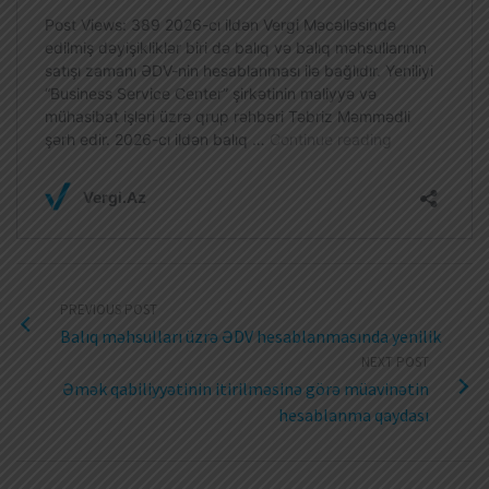
PREVIOUS POST
Balıq məhsulları üzrə ƏDV hesablanmasında yenilik
NEXT POST
Əmək qabiliyyətinin itirilməsinə görə müavinətin
hesablanma qaydası