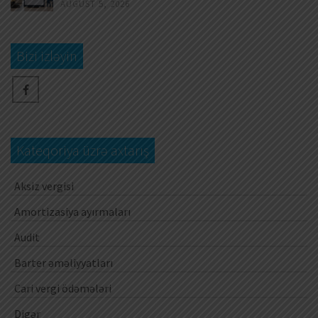
AUGUST 5, 2026
Bizi izləyin
Kateqoriya üzrə axtarış
Aksiz vergisi
Amortizasiya ayırmaları
Audit
Barter əməliyyatları
Cari vergi ödəmələri
Digər