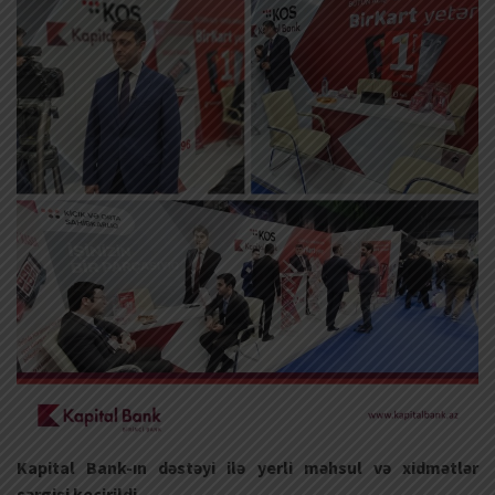
Kapital Bank-ın dəstəyi ilə yerli məhsul və xidmətlər
sərgisi keçirildi.