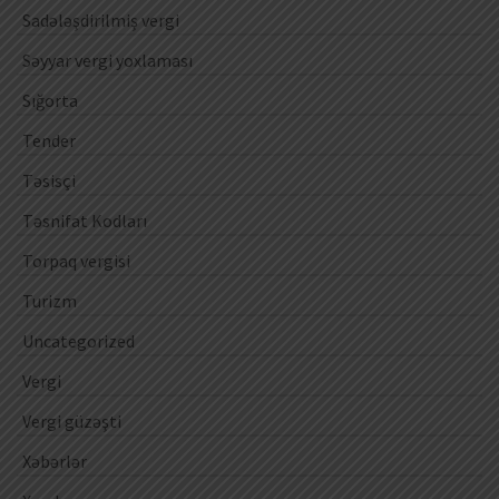
Sadələşdirilmiş vergi
Səyyar vergi yoxlaması
Sığorta
Tender
Təsisçi
Təsnifat Kodları
Torpaq vergisi
Turizm
Uncategorized
Vergi
Vergi güzəşti
Xəbərlər