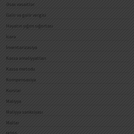
Əsas vəsaitlər
Gəlir və gəlir vergisi
Həyatın yığım sığortası
İcarə
İnventarizasiya
Kassa əməliyyatları
Kassa metodu
Kompensasiya
Kurslar
Maliyyə
Maliyyə sanksiyası
Mallar
MDSS