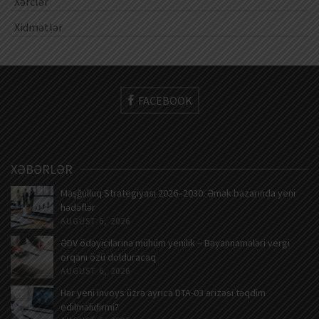
Xərclər
Xidmətlər
FACEBOOK
XƏBƏRLƏR
Məşğulluq Strategiyası 2026–2030: Əmək bazarında yeni
hədəflər
AUGUST 6, 2026
ƏDV ödəyicilərinə mühüm yenilik – Bəyannamələri vergi
orqanı özü dolduracaq
AUGUST 6, 2026
Hər yeni invoys üzrə ayrıca DTA-03 ərizəsi təqdim
edilməlidirmi?