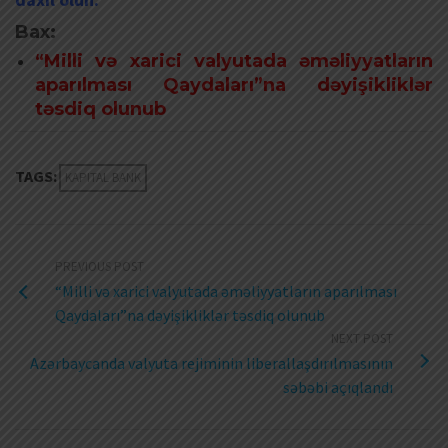
Bax:
“Milli və xarici valyutada əməliyyatların
aparılması Qaydaları”na dəyişikliklər
təsdiq olunub
TAGS:
KAPITAL BANK
PREVIOUS POST
“Milli və xarici valyutada əməliyyatların aparılması
Qaydaları”na dəyişikliklər təsdiq olunub
NEXT POST
Azərbaycanda valyuta rejiminin liberallaşdırılmasının
səbəbi açıqlandı