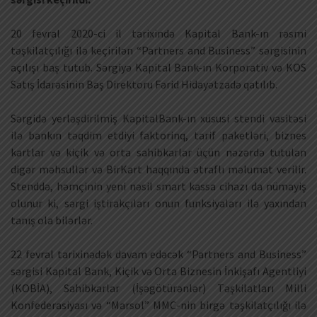
20 fevral 2020-ci il tarixində Kapital Bank-ın rəsmi
təşkilatçılığı ilə keçirilən “Partners and Business” sərgisinin
açılışı baş tutub. Sərgiyə Kapital Bank-ın Korporativ və KOS
Satış İdarəsinin Baş Direktoru Fərid Hidayətzadə qatılıb.
Sərgidə yerləşdirilmiş KapitalBank-ın xüsusi stendi vasitəsi
ilə bankın təqdim etdiyi faktorinq, tarif paketləri, biznes
kartlar və kiçik və orta sahibkarlar üçün nəzərdə tutulan
digər məhsullar və BirKart haqqında ətraflı məlumat verilir.
Stenddə, həmçinin yeni nəsil smart kassa cihazı da nümayiş
olunur ki, sərgi iştirakçıları onun funksiyaları ilə yaxından
tanış ola bilərlər.
22 fevral tarixinədək davam edəcək “Partners and Business”
sərgisi Kapital Bank, Kiçik və Orta Biznesin İnkişafı Agentliyi
(KOBİA), Sahibkarlar (İşəgötürənlər) Təşkilatları Milli
Konfederasiyası və “Marsol” MMC-nin birgə təşkilatçılığı ilə