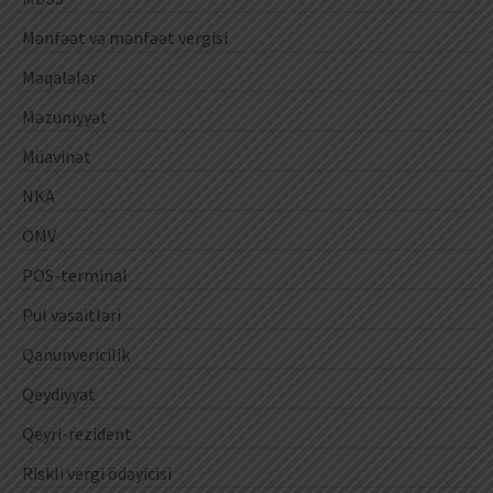
Mənfəət və mənfəət vergisi
Məqalələr
Məzuniyyət
Müavinət
NKA
ÖMV
POS-terminal
Pul vəsaitləri
Qanunvericilik
Qeydiyyat
Qeyri-rezident
Riskli vergi ödəyicisi