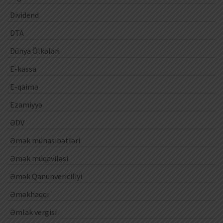
Dividend
DTA
Dünya Ölkələri
E-kassa
E-qaimə
Ezamiyyə
ƏDV
Əmək münasibətləri
Əmək müqaviləsi
Əmək Qanunvericiliyi
Əməkhaqqı
Əmlak vergisi