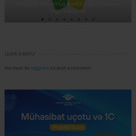
Nəzərdə tutulmuş həddi aşan icazələr
ləğv ediləcək
LEAVE A REPLY
You must be
logged in
to post a comment.