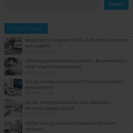
Search
Ən son xəbərlər
Məşğulluq Strategiyası 2026–2030: Əmək bazarında
yeni hədəflər
AUGUST 6, 2026
ƏDV ödəyicilərinə mühüm yenilik – Bəyannamələri
vergi orqanı özü dolduracaq
AUGUST 6, 2026
Hər yeni invoys üzrə ayrıca DTA-03 ərizəsi təqdim
edilməlidirmi?
AUGUST 6, 2026
Dövlət mülkiyyətində olan əsas vəsaitlərin
verilməsi qaydası dəyişib
AUGUST 5, 2026
Əlilliyi olan işçinin əmək müqaviləsinə xitam
verilməsi