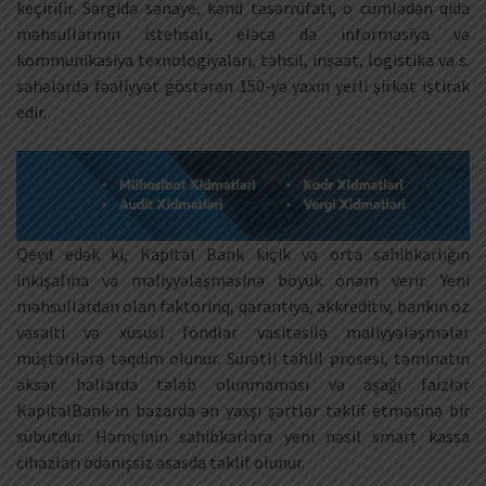
keçirilir. Sərgidə sənaye, kənd təsərrüfatı, o cümlədən qida
məhsullarının istehsalı, eləcə də informasiya və
kommunikasiya texnologiyaları, təhsil, inşaat, logistika və s.
sahələrdə fəaliyyət göstərən 150-yə yaxın yerli şirkət iştirak
edir.
Qeyd edək ki, Kapital Bank kiçik və orta sahibkarlığın
inkişafına və maliyyələşməsinə böyük önəm verir. Yeni
məhsullardan olan faktorinq, qarantiya, akkreditiv, bankın öz
vəsaiti və xüsusi fondlar vasitəsilə maliyyələşmələr
müştərilərə təqdim olunur. Sürətli təhlil prosesi, təminatın
əksər hallarda tələb olunmaması və aşağı faizlər
KapitalBank-ın bazarda ən yaxşı şərtlər təklif etməsinə bir
sübutdur. Həmçinin sahibkarlara yeni nəsil smart kassa
cihazları ödənişsiz əsasda təklif olunur.