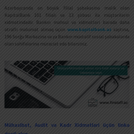
Azərbaycanda ən böyük filial şəbəkəsinə malik olan
KapitalBank 101 filialı və 13 şöbəsi ilə müştərilərin
xidmətindədir. Bankın məhsul və xidmətləri barədə daha
ətraflı məlumat almaq üçün
www.kapitalbank.az
saytına,
196 Sorğu Mərkəzinə və ya Bankın müxtəlif sosial şəbəkələrdə
olan səhifələrinə müraciət edə bilərsiniz.
Mühasibat, Audit və Kadr Xidmətləri üçün linkə
daxil olun.