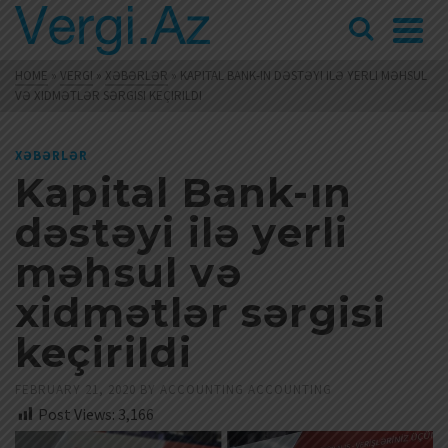
HOME
»
VERGI
»
XƏBƏRLƏR
»
KAPITAL BANK-IN DƏSTƏYI ILƏ YERLI MƏHSUL
VƏ XIDMƏTLƏR SƏRGISI KEÇIRILDI
XƏBƏRLƏR
Kapital Bank-ın
dəstəyi ilə yerli
məhsul və
xidmətlər sərgisi
keçirildi
FEBRUARY 21, 2020
BY
ACCOUNTING ACCOUNTING
Post Views:
3,166