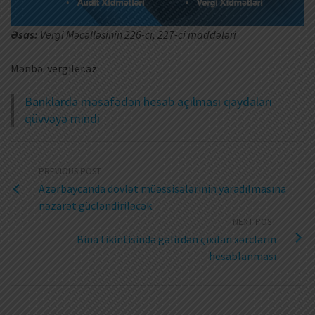
Əsas:
Vergi Məcəlləsinin 226-cı, 227-ci maddələri
Mənbə: vergiler.az
Banklarda məsafədən hesab açılması qaydaları
qüvvəyə mindi
PREVIOUS POST
Azərbaycanda dövlət müəssisələrinin yaradılmasına
nəzarət gücləndiriləcək
NEXT POST
Bina tikintisində gəlirdən çıxılan xərclərin
hesablanması