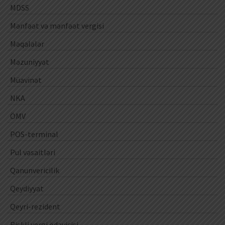
MDSS
Mənfəət və mənfəət vergisi
Məqalələr
Məzuniyyət
Müavinət
NKA
ÖMV
POS-terminal
Pul vəsaitləri
Qanunvericilik
Qeydiyyat
Qeyri-rezident
Riskli vergi ödəyicisi