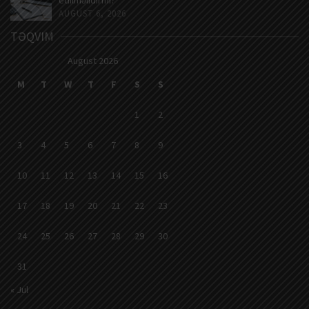
AUGUST 6, 2026
TƏQVIM
August 2026
M
T
W
T
F
S
S
1
2
3
4
5
6
7
8
9
10
11
12
13
14
15
16
17
18
19
20
21
22
23
24
25
26
27
28
29
30
31
« Jul