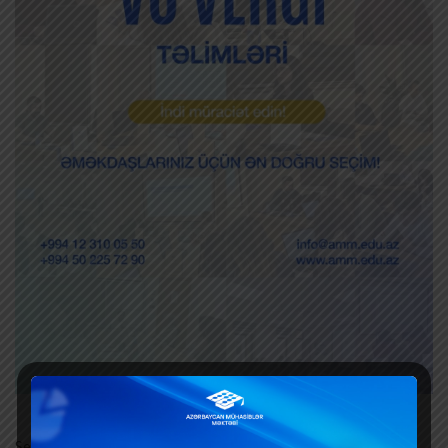
Search