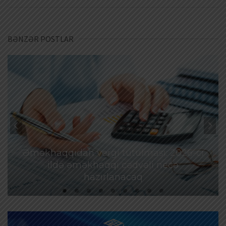
BƏNZƏR POSTLAR
Əməkhaqqıdan vergi tutulması: 2026-cı
ildə əməkhaqqı cədvəli necə
hazırlanacaq