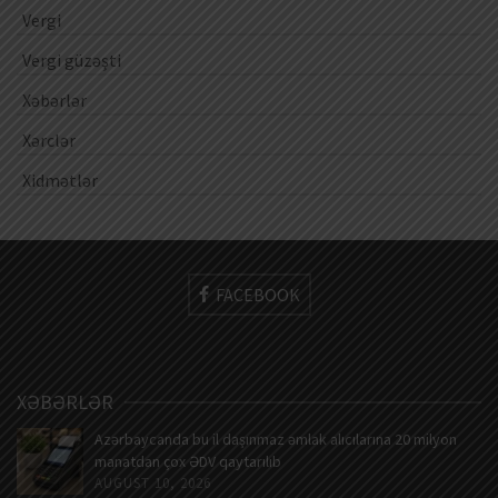
Vergi
Vergi güzəşti
Xəbərlər
Xərclər
Xidmətlər
FACEBOOK
XƏBƏRLƏR
Azərbaycanda bu il daşınmaz əmlak alıcılarına 20 milyon
manatdan çox ƏDV qaytarılıb
AUGUST 10, 2026