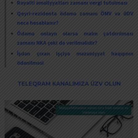
Royalti əməliyyatları zamanı vergi tutulması
Qeyri-rezidentə ödəmə zamanı ÖMV və ƏDV
necə hesablanır?
Ödəmə onlayn olarsa malın çatdırılması
zamanı NKA çeki də verilməlidir?
İşdən çıxan işçiyə məzuniyyət haqqının
ödənilməsi
TELEQRAM KANALIMIZA ÜZV OLUN