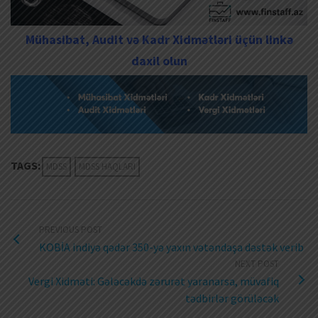
Mühasibat, Audit və Kadr Xidmətləri üçün linkə
daxil olun
TAGS:
MDSS
MDSS HAQLARI
PREVIOUS POST
KOBİA indiyə qədər 350-yə yaxın vətəndaşa dəstək verib
NEXT POST
Vergi Xidməti: Gələcəkdə zərurət yaranarsa, müvafiq
tədbirlər görüləcək