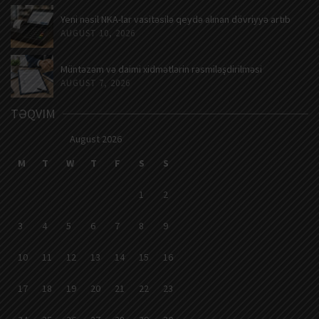
Yeni nəsil NKA-lar vasitəsilə qeydə alınan dövriyyə artıb
AUGUST 10, 2026
Müntəzəm və daimi xidmətlərin rəsmiləşdirilməsi
AUGUST 7, 2026
TƏQVIM
August 2026
M
T
W
T
F
S
S
1
2
3
4
5
6
7
8
9
10
11
12
13
14
15
16
17
18
19
20
21
22
23