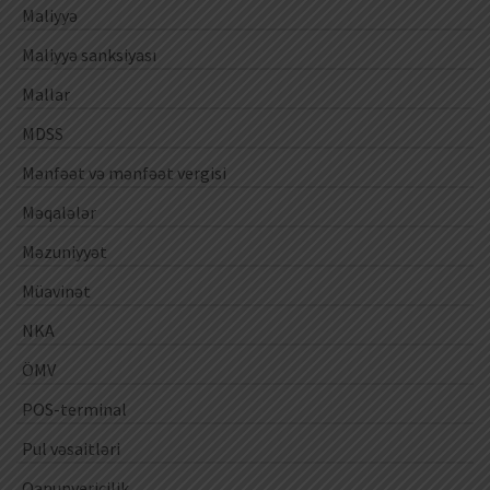
Maliyyə
Maliyyə sanksiyası
Mallar
MDSS
Mənfəət və mənfəət vergisi
Məqalələr
Məzuniyyət
Müavinət
NKA
ÖMV
POS-terminal
Pul vəsaitləri
Qanunvericilik