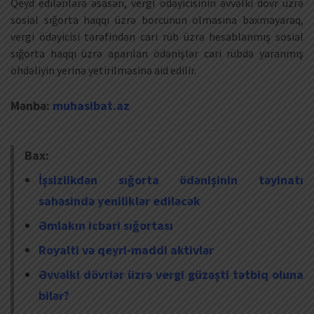
Qeyd edilənlərə əsasən, vergi ödəyicisinin əvvəlki dövr üzrə
sosial sığorta haqqı üzrə borcunun olmasına baxmayaraq,
vergi ödəyicisi tərəfindən cari rüb üzrə hesablanmış sosial
sığorta haqqı üzrə aparılan ödənişlər cari rübdə yaranmış
öhdəliyin yerinə yetirilməsinə aid edilir.
Mənbə:
muhasibat.az
Bax:
İşsizlikdən sığorta ödənişinin təyinatı
sahəsində yeniliklər ediləcək
Əmlakın icbari sığortası
Royalti və qeyri-maddi aktivlər
Əvvəlki dövrlər üzrə vergi güzəşti tətbiq oluna
bilər?