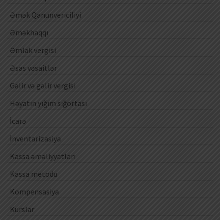
Əmək Qanunvericiliyi
Əməkhaqqı
Əmlak vergisi
Əsas vəsaitlər
Gəlir və gəlir vergisi
Həyatın yığım sığortası
İcarə
İnventarizasiya
Kassa əməliyyatları
Kassa metodu
Kompensasiya
Kurslar