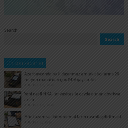
Search
Search
Ən son xəbərlər
Azərbaycanda bu il daşınmaz əmlak alıcılarına 20
milyon manatdan çox ƏDV qaytarılıb
AUGUST 10, 2026
Yeni nəsil NKA-lar vasitəsilə qeydə alınan dövriyyə
artıb
AUGUST 10, 2026
Müntəzəm və daimi xidmətlərin rəsmiləşdirilməsi
AUGUST 7, 2026