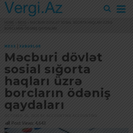
HOME
»
MDSS
»
MƏCBURI DÖVLƏT SOSIAL SIĞORTA HAQLARI ÜZRƏ
BORCLARIN ÖDƏNIŞ QAYDALARI
|
MDSS
XƏBƏRLƏR
Məcburi dövlət
sosial sığorta
haqları üzrə
borcların ödəniş
qaydaları
OCTOBER 20, 2020
BY
ACCOUNTING ACCOUNTING
Post Views:
4,643