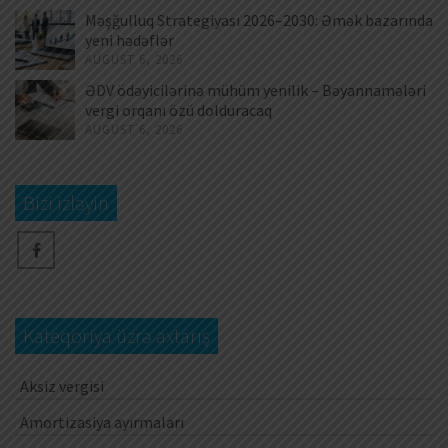
Məşğulluq Strategiyası 2026–2030: Əmək bazarında
yeni hədəflər
AUGUST 6, 2026
ƏDV ödəyicilərinə mühüm yenilik – Bəyannamələri
vergi orqanı özü dolduracaq
AUGUST 6, 2026
Bizi izləyin
Kateqoriya üzrə axtarış
Aksiz vergisi
Amortizasiya ayırmaları