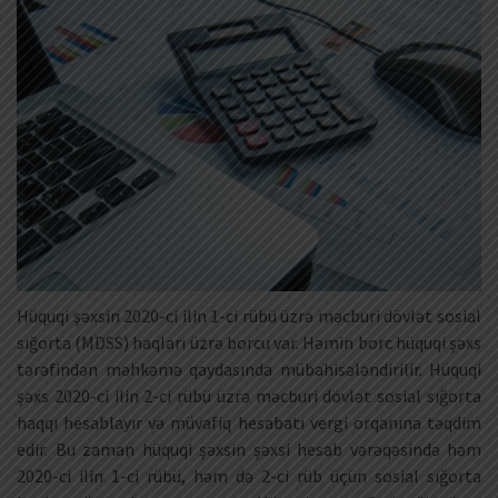
Hüquqi şəxsin 2020-ci ilin 1-ci rübü üzrə məcburi dövlət sosial
sığorta (MDSS) haqları üzrə borcu var. Həmin borc hüquqi şəxs
tərəfindən məhkəmə qaydasında mübahisələndirilir. Hüquqi
şəxs 2020-ci ilin 2-ci rübü üzrə məcburi dövlət sosial sığorta
haqqı hesablayır və müvafiq hesabatı vergi orqanına təqdim
edir. Bu zaman hüquqi şəxsin şəxsi hesab vərəqəsində həm
2020-ci ilin 1-ci rübü, həm də 2-ci rüb üçün sosial sığorta