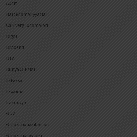
Audit
Barter əməliyyatları
Cari vergi ödəmələri
Digər
Dividend
DTA
Dünya Ölkələri
E-kassa
E-qaimə
Ezamiyyə
ƏDV
Əmək münasibətləri
Əmək müqaviləsi