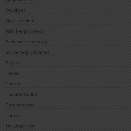
Qeydiyyat
Qeyri-rezident
Riskli vergi ödəyicisi
Sadələşdirilmiş vergi
Səyyar vergi yoxlaması
Sığorta
Tender
Təsisçi
Təsnifat Kodları
Torpaq vergisi
Turizm
Uncategorized