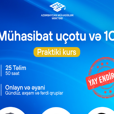
|
ƏMƏKHAQQI
XƏBƏRLƏR
ergi
İşəmuzd və vaxtamuzd əməkhaqqının
r?
hesablanması qaydası
ın 1-
Əmək müqaviləsi ilə çalışan işçinin gördüyü işin
lləsinə
müqabilində əldə etdiyi əməkhaqqı müxtəlif formada
im
hesablanıb ödənilə bilər. Əmək Məcəlləsinin 157-ci
imidir:
maddəsində əməyin ödənilməsi sistemi və növləri
r
nəzərdə tutulub. Həmin maddənin 1-ci bəndinə əsasən
 Belə …
işçilərin əməyi müvafiq sistemlər üzrə ödənilir:
vaxtamuzd; işəmuzd; …
Read More