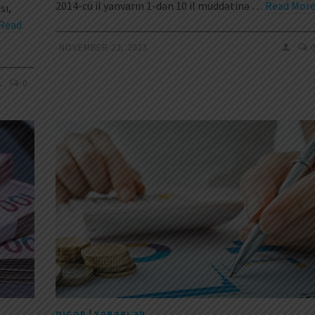
2014-cü il yanvarın 1-dən 10 il müddətinə …
Read Mor
sı,
Read
NOVEMBER 22, 2023
0
|
DIGƏR
XƏBƏRLƏR