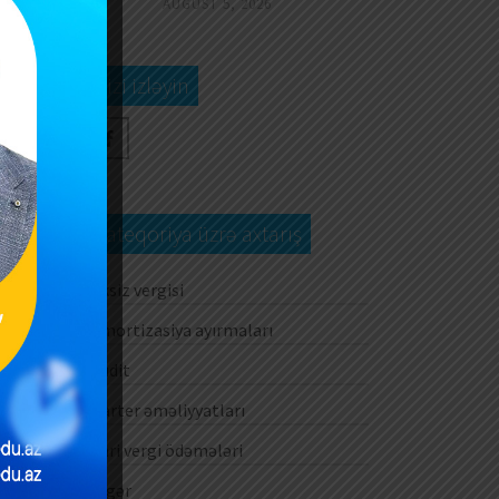
AUGUST 5, 2026
0
Bizi izləyin
Kateqoriya üzrə axtarış
Aksiz vergisi
Amortizasiya ayırmaları
Audit
Barter əməliyyatları
Cari vergi ödəmələri
Digər