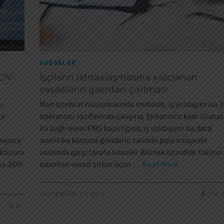
XƏBƏRLƏR
ƏDV-
İşçilərin ixtisaslaşmasına xərclənən
vəsaitlərin gəlirdən çıxılması
u
Mən istehsal müəssisəsində mühasib, iş yoldaşım isə 
lə
operatoru vəzifəsində çalışırıq. Şirkətimiz kadr islahat
ilə bağlı məni PMS hazırlığına, iş yoldaşımı isə data
həyata
analitika kursuna göndərir, təlimin pulu müqavilə
kturanı
əsasında qarşı tərəfə ödənilir. Bilmək istərdim: təlimə
sa ƏDV-
ödənilən vəsait şirkət üçün …
Read More
NOVEMBER 17, 2023
0