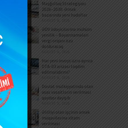
Məşğulluq Strategiyası
2026–2030: Əmək
bazarında yeni hədəflər
AUGUST 6, 2026
ƏDV ödəyicilərinə mühüm
yenilik – Bəyannamələri
vergi orqanı özü
dolduracaq
AUGUST 6, 2026
Hər yeni invoys üzrə ayrıca
DTA-03 ərizəsi təqdim
edilməlidirmi?
AUGUST 6, 2026
Dövlət mülkiyyətində olan
əsas vəsaitlərin verilməsi
qaydası dəyişib
AUGUST 5, 2026
Əlilliyi olan işçinin əmək
,
müqaviləsinə xitam
verilməsi