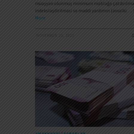
müəyyən olunmuş minimum məbləğə çatdırılma
indeksləşdirilməsi və maddi yardımın (əvvəlki …
More
NOVEMBER 23, 2023
|
ƏMƏKHAQQI
XƏBƏRLƏR