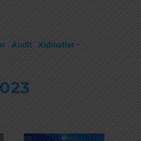
ər
Audit
Xidmətlər
023