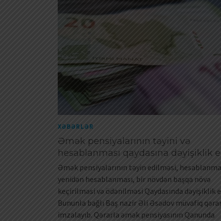
XƏBƏRLƏR
Əmək pensiyalarının təyini və
hesablanması qaydasına dəyişiklik e
Əmək pensiyalarının təyin edilməsi, hesablanma
yenidən hesablanması, bir növdən başqa növə
keçirilməsi və ödənilməsi Qaydasında dəyişiklik ed
Bununla bağlı Baş nazir Əli Əsədov müvafiq qəra
imzalayıb. Qərarla əmək pensiyasının Qanunda