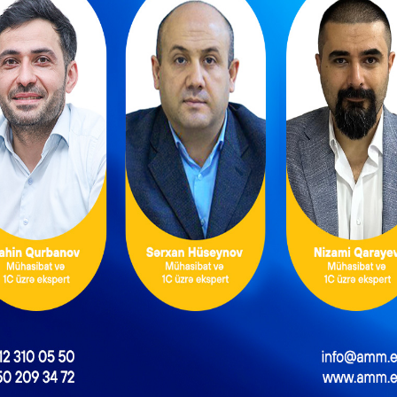
0
NOVEMBER 21, 2023
|
KURSLAR
XƏBƏRLƏR
lə
Vebinar: “Vergi Məcəlləsinə gözlənilən
dəyişikliklər – 2024”