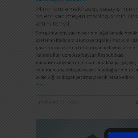
Minimum əməkhaqqı, yaşayış min
və ehtiyac meyarı məbləğlərinin illər
artım tempi
Son günlər ehtiyac meyarının ləğvi barədə media
səslənən ifadələrə baxmayaraq Milli Məclisin icla
çıxarılması nəzərdə tutulan qanun layihələrinin t
halında illər üzrə Azərbaycan Respublikası
qanunvericiliyində minimum əməkhaqqı, yaşayış
minimumu və ehtiyac meyarı məbləğlərinin art
ardıcıllığına diqqət yetirməyi vacib hesab edirik.
More
NOVEMBER 22, 2023