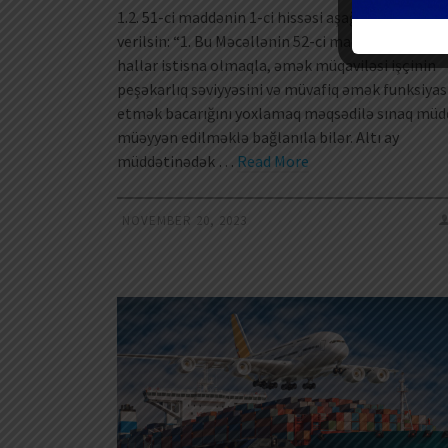
1.2. 51-ci maddənin 1-ci hissəsi aşağıdakı redaksi
verilsin: “1. Bu Məcəllənin 52-ci maddəsində göst
hallar istisna olmaqla, əmək müqaviləsi işçinin
peşəkarlıq səviyyəsini və müvafiq əmək funksiyası
etmək bacarığını yoxlamaq məqsədilə sınaq müd
müəyyən edilməklə bağlanıla bilər. Altı ay
müddətinədək …
Read More
NOVEMBER 20, 2023