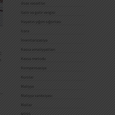
Əsas vəsaitlər
Gəlir və gəlir vergisi
Həyatın yığım sığortası
İcarə
İnventarizasiya
Kassa əməliyyatları
1C
Kassa metodu
ı
Kompensasiya
Kurslar
Maliyyə
Maliyyə sanksiyası
0
Mallar
MDSS