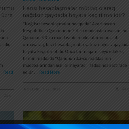
imumu
Hansı hesablaşmalar mütləq olaraq
 üzrə
nağdsız qaydada həyata keçirilməlidir?
“Nağdsız hesablaşmalar haqqında” Azərbaycan
da
Respublikası Qanununun 3.4-cü maddəsinə əsasən, bu
sına
Qanunun 3.3-cü maddəsinin müddəalarından asılı
əsdiqi
olmayaraq, bəzi hesablaşmalar yalnız nağdsız qaydad
həyata keçirilməlidir. Öncə bir məqamı qeyd edək ki,
həmin maddədə “Qanunun 3.3-cü maddəsinin
ım
müddəalarından asılı olmayaraq” ifadəsindən istifadə
 …
Read
edilir …
Read More
NOVEMBER 22, 2023
0