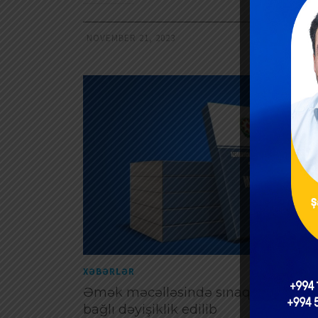
NOVEMBER 21, 2023
XƏBƏRLƏR
Əmək məcəlləsində sınaq müddəti i
bağlı dəyişiklik edilib