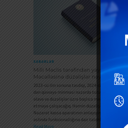
XƏBƏRLƏR
Milli Məclis tərəfindən yayımlanan V
Məcəlləsinə düzəlişlər nəyi ifadə edi
2023-cü ilin sonuna təsdiqi, 2024-cü il yanvar ayın
dən qüvvəyə minməsi nəzərdə tutulan Vergi Məcə
əlavə və düzəlişlər üzrə başlıca məqamları təqd
etməyə çalışacağıq. Həmin düzəlişlər aşağıdakı k
Nəzarət kassa aparatının anlayışındakı düzəlişlə
əslində funksionallığına dair tələbləri ifadə edir.
Read More