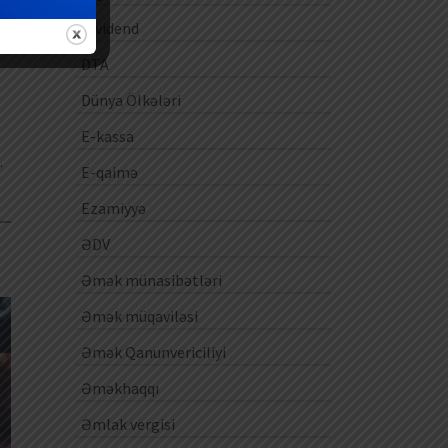
Dividend
ək
DTA
Dünya Ölkələri
E-kassa
…
E-qaimə
Ezamiyyə
ƏDV
0
Əmək münasibətləri
Əmək müqaviləsi
Əmək Qanunvericiliyi
Əməkhaqqı
Əmlak vergisi