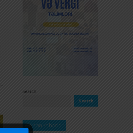
a
Search
0
Search
Ən son xəbərlər