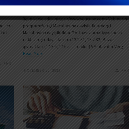
yada
Vebinar: “Vergi Məcəlləsinə gözlənilən dəyişikliklər –
ərilən
2024” 24 Noyabr tarixində təşkil edilən vebinarı izləm
üçün keçid edin: https://www.youtube.com/ Vebinarın
nı icra
proqramı:Vergi Məcəlləsinə dəyişikliklərVergi
dəti
Məcəlləsinə dəyişikliklər Əmtəəsiz əməliyyatlar və
riskli vergi ödəyiciləri (m.13.2.81, 13.2.82) Bazar
qiymətləri (14.3.6, 14.6.5-cı maddə) VM əlavələr Vergi 
Read More
0
NOVEMBER 20, 2023