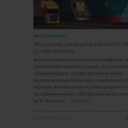
|
ƏDV
XƏBƏRLƏR
Beynəlxalq yükdaşıma xidmətinin 
yə cəlb edilməsi
Beynəlxalq yükdaşıma fəaliyyəti ilə məşğulam, b
yaxınlarda ƏDV ödəyicisi olmuşam. Yerli şirkətlər
müqavilə bağlayıb, xaricdən gətiriləcək yükləri
Azərbaycana və ya ölkədən xaricə yükdaşımasını 
keçirirəm. Bilmək istərdim ki, elektron qaimə-fa
necə göndərməliyəm, ƏDV-dən azad olunan, yox
yə “0” dərəcə ilə …
Read More
NOVEMBER 20, 2023