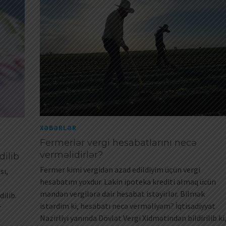
XƏBƏRLƏR
Fermerlər vergi hesabatlarını necə
verməlidirlər?
dilib
Fermer kimi vergidən azad edildiyim üçün vergi
sı,
hesabatım yoxdur. Lakin ipoteka krediti almaq ücün
məndən vergilərə dair hesabat istəyirlər. Bilmək
ilib.
istərdim ki, hesabatı necə verməliyəm? İqtisadiyyat
r
Nazirliyi yanında Dövlət Vergi Xidmətindən bildirilib ki