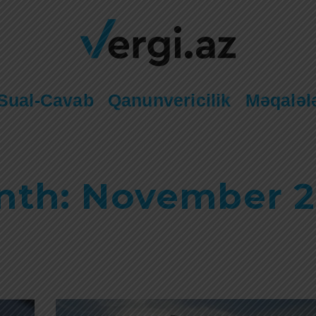
Sual-Cavab
Qanunvericilik
Məqaləl
nth: November 2