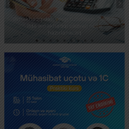
Əməkhaqqıdan vergi tutulması: 2026-cı
ildə əməkhaqqı cədvəli necə
hazırlanacaq