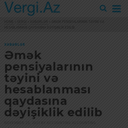
HOME
»
VERGI
»
XƏBƏRLƏR
»
ƏMƏK PENSIYALARININ TƏYINI VƏ
HESABLANMASI QAYDASINA DƏYIŞIKLIK EDILIB
XƏBƏRLƏR
Əmək
pensiyalarının
təyini və
hesablanması
qaydasına
dəyişiklik edilib
NOVEMBER 23, 2023
BY
ACCOUNTING ACCOUNTING