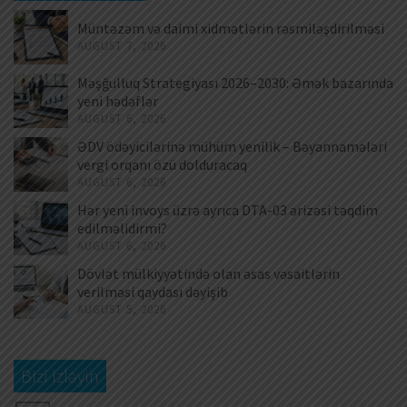
Müntəzəm və daimi xidmətlərin rəsmiləşdirilməsi
AUGUST 7, 2026
Məşğulluq Strategiyası 2026–2030: Əmək bazarında
yeni hədəflər
AUGUST 6, 2026
ƏDV ödəyicilərinə mühüm yenilik – Bəyannamələri
vergi orqanı özü dolduracaq
AUGUST 6, 2026
Hər yeni invoys üzrə ayrıca DTA-03 ərizəsi təqdim
edilməlidirmi?
AUGUST 6, 2026
Dövlət mülkiyyətində olan əsas vəsaitlərin
verilməsi qaydası dəyişib
AUGUST 5, 2026
Bizi izləyin