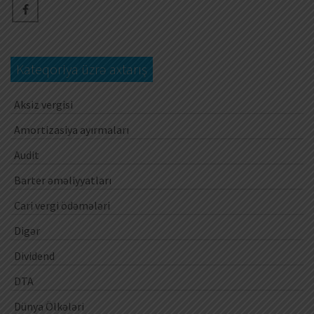
Kateqoriya üzrə axtarış
Aksiz vergisi
Amortizasiya ayırmaları
Audit
Barter əməliyyatları
Cari vergi ödəmələri
Digər
Dividend
DTA
Dünya Ölkələri