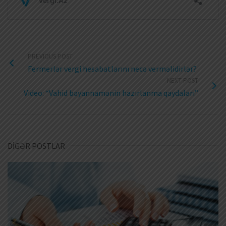
PREVIOUS POST
Fermerlər vergi hesabatlarını necə verməlidirlər?
NEXT POST
Video: “Vahid bəyannamənin hazırlanma qaydaları”
DİGƏR POSTLAR