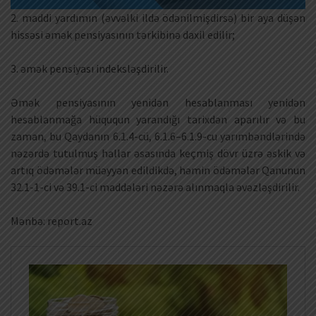
2. maddi yardımın (əvvəlki ildə ödənilmişdirsə) bir aya düşən
hissəsi əmək pensiyasının tərkibinə daxil edilir;
3. əmək pensiyası indeksləşdirilir.
Əmək pensiyasının yenidən hesablanması yenidən
hesablanmağa hüququn yarandığı tarixdən aparılır və bu
zaman, bu Qaydanın 6.1.4-cü, 6.1.6–6.1.9-cu yarımbəndlərində
nəzərdə tutulmuş hallar əsasında keçmiş dövr üzrə əskik və
artıq ödəmələr müəyyən edildikdə, həmin ödəmələr Qanunun
32.1-1-ci və 39.1-ci maddələri nəzərə alınmaqla əvəzləşdirilir.
Mənbə: report.az