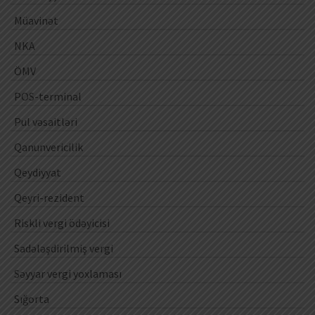
Müavinət
NKA
ÖMV
POS-terminal
Pul vəsaitləri
Qanunvericilik
Qeydiyyat
Qeyri-rezident
Riskli vergi ödəyicisi
Sadələşdirilmiş vergi
Səyyar vergi yoxlaması
Sığorta