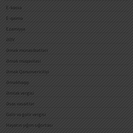
E-kassa
E-qaimə
Ezamiyyə
ƏDV
Əmək münasibətləri
Əmək müqaviləsi
Əmək Qanunvericiliyi
Əməkhaqqı
Əmlak vergisi
Əsas vəsaitlər
Gəlir və gəlir vergisi
Həyatın yığım sığortası