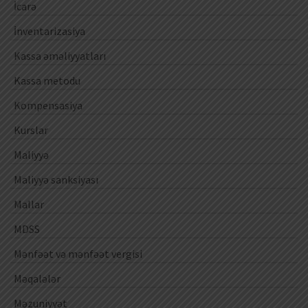
İcarə
İnventarizasiya
Kassa əməliyyatları
Kassa metodu
Kompensasiya
Kurslar
Maliyyə
Maliyyə sanksiyası
Mallar
MDSS
Mənfəət və mənfəət vergisi
Məqalələr
Məzuniyyət