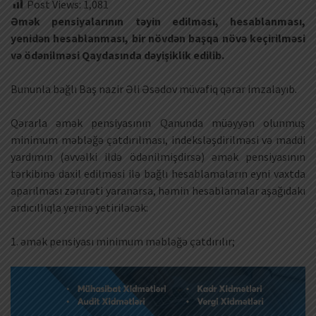
Post Views:
1,081
Əmək pensiyalarının təyin edilməsi, hesablanması,
yenidən hesablanması, bir növdən başqa növə keçirilməsi
və ödənilməsi Qaydasında dəyişiklik edilib.
Bununla bağlı Baş nazir Əli Əsədov müvafiq qərar imzalayıb.
Qərarla əmək pensiyasının Qanunda müəyyən olunmuş
minimum məbləğə çatdırılması, indeksləşdirilməsi və maddi
yardımın (əvvəlki ildə ödənilmişdirsə) əmək pensiyasının
tərkibinə daxil edilməsi ilə bağlı hesablamaların eyni vaxtda
aparılması zərurəti yaranarsa, həmin hesablamalar aşağıdakı
ardıcıllıqla yerinə yetiriləcək:
1. əmək pensiyası minimum məbləğə çatdırılır;