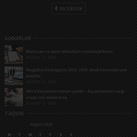
FACEBOOK
XƏBƏRLƏR
Müntəzəm və daimi xidmətlərin rəsmiləşdirilməsi
AUGUST 7, 2026
Məşğulluq Strategiyası 2026–2030: Əmək bazarında yeni
hədəflər
AUGUST 6, 2026
ƏDV ödəyicilərinə mühüm yenilik – Bəyannamələri vergi
orqanı özü dolduracaq
AUGUST 6, 2026
TƏQVIM
August 2026
M
T
W
T
F
S
S