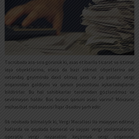
Təcrübədə ara-sıra görürük ki, əsas etibarilə ticarət və ictimai
iaşə obyektlərinə, eləcə də bəzi xidmət obyetlərinə adi
vətəndaş geyimində daxil olmuş şəxs və ya şəxslər vergi
orqanından gəldiyini və qanun pozuntusu aşkarladıqlarını
bildirirlər. Bu hal sahibkarlar tərəfindən gözlənilməz və
sevilməyən haldır. Bəs bunun qanuni əsası varmı? Mövzunu
mühasibat mütəxəssisi İlqar Əsədov şərh edir:
İlk növbədə bilməliyik ki, Vergi Məcəlləsi ilə müəyyən edilmiş
hallarda və qaydada kameral və səyyar vergi yoxlamalarını,
operativ vergi nəzarətini keçirmək vergi orqanının