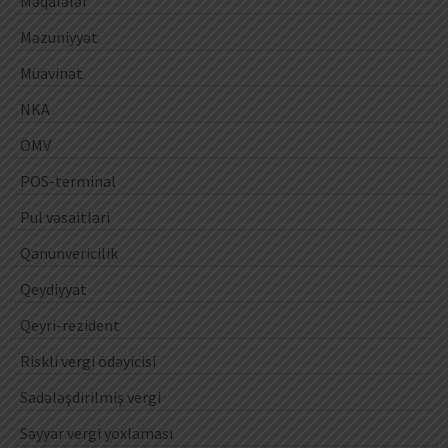
Məqalələr
Məzuniyyət
Müavinət
NKA
ÖMV
POS-terminal
Pul vəsaitləri
Qanunvericilik
Qeydiyyat
Qeyri-rezident
Riskli vergi ödəyicisi
Sadələşdirilmiş vergi
Səyyar vergi yoxlaması