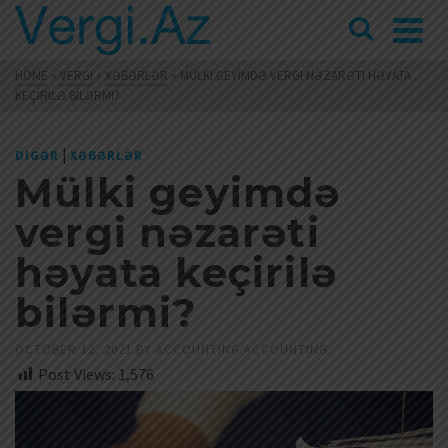
HOME
»
VERGI
»
XƏBƏRLƏR
»
MÜLKI GEYIMDƏ VERGI NƏZARƏTI HƏYATA
KEÇIRILƏ BILƏRMI?
|
DIGƏR
XƏBƏRLƏR
Mülki geyimdə
vergi nəzarəti
həyata keçirilə
bilərmi?
OCTOBER 12, 2021
BY
ACCOUNTING ACCOUNTING
Post Views:
1,576