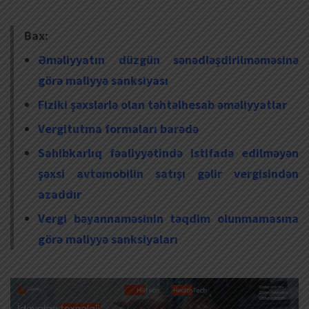
Bax:
Əməliyyatın düzgün sənədləşdirilməməsinə
görə maliyyə sanksiyası
Fiziki şəxslərlə olan təhtəlhesab əməliyyatlar
Vergitutma formaları barədə
Sahibkarlıq fəaliyyətində istifadə edilməyən
şəxsi avtomobilin satışı gəlir vergisindən
azaddır
Vergi bəyannaməsinin təqdim olunmamasına
görə maliyyə sanksiyaları