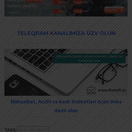
TELEQRAM KANALIMIZA ÜZV OLUN
Mühasibat, Audit və Kadr Xidmətləri üçün linkə
daxil olun
TAGS:
VERGI NƏZARƏTI