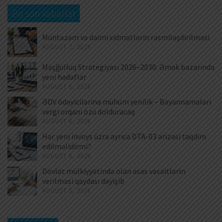
Ən son xəbərlər
Müntəzəm və daimi xidmətlərin rəsmiləşdirilməsi
AUGUST 7, 2026
Məşğulluq Strategiyası 2026–2030: Əmək bazarında
yeni hədəflər
AUGUST 6, 2026
ƏDV ödəyicilərinə mühüm yenilik – Bəyannamələri
vergi orqanı özü dolduracaq
AUGUST 6, 2026
Hər yeni invoys üzrə ayrıca DTA-03 ərizəsi təqdim
edilməlidirmi?
AUGUST 6, 2026
Dövlət mülkiyyətində olan əsas vəsaitlərin
verilməsi qaydası dəyişib
AUGUST 5, 2026