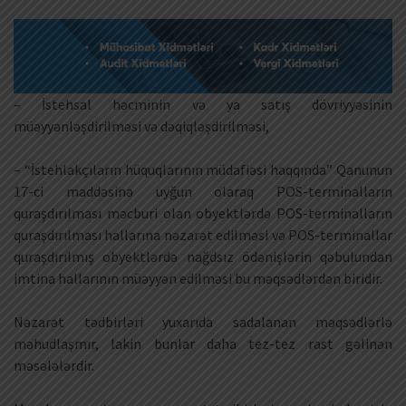
– İstehsal həcminin və ya satış dövriyyəsinin
müəyyənləşdirilməsi və dəqiqləşdirilməsi,
– “İstehlakçıların hüquqlarının müdafiəsi haqqında” Qanunun
17-ci maddəsinə uyğun olaraq POS-terminalların
quraşdırılması məcburi olan obyektlərdə POS-terminalların
quraşdırılması hallarına nəzarət edilməsi və POS-terminallar
quraşdırılmış obyektlərdə nağdsız ödənişlərin qəbulundan
imtina hallarının müəyyən edilməsi bu məqsədlərdən biridir.
Nəzarət tədbirləri yuxarıda sadalanan məqsədlərlə
məhudlaşmır, lakin bunlar daha tez-tez rast gəlinən
məsələlərdir.