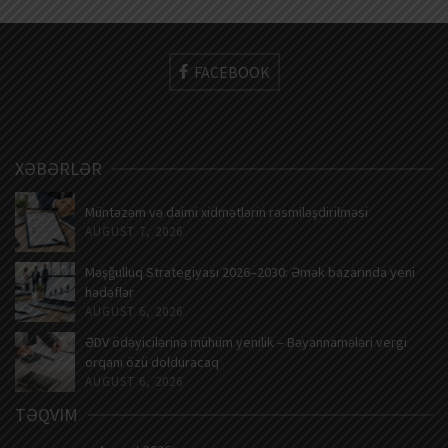
FACEBOOK
XƏBƏRLƏR
Müntəzəm və daimi xidmətlərin rəsmiləşdirilməsi
AUGUST 7, 2026
Məşğulluq Strategiyası 2026–2030: Əmək bazarında yeni
hədəflər
AUGUST 6, 2026
ƏDV ödəyicilərinə mühüm yenilik – Bəyannamələri vergi
orqanı özü dolduracaq
AUGUST 6, 2026
TƏQVIM