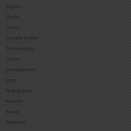
Sığorta
Tender
Təsisçi
Təsnifat Kodları
Torpaq vergisi
Turizm
Uncategorized
Vergi
Vergi güzəşti
Xəbərlər
Xərclər
Xidmətlər