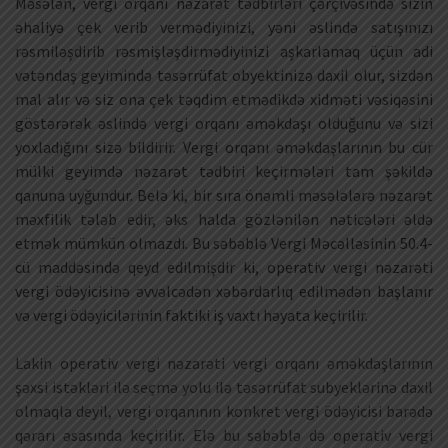
Məsələn, vergi orqanı nəzarət tədbirləri çərçivəsində sizin
əhaliyə çek verib vermədiyinizi, yəni əslində satışınızı
rəsmiləşdirib rəsmişləşdirmədiyinizi aşkarlamaq üçün adi
vətəndaş geyimində təsərrüfat obyektinizə daxil olur, sizdən
mal alır və siz ona çek təqdim etmədikdə xidməti vəsiqəsini
göstərərək əslində vergi orqanı əməkdaşı olduğunu və sizi
yoxladığını sizə bildirir. Vergi orqanı əməkdaşlarının bu cür
mülki geyimdə nəzarət tədbiri keçirmələri tam şəkildə
qanuna uyğundur. Belə ki, bir sıra önəmli məsələlərə nəzarət
məxfilik tələb edir, əks halda gözlənilən nəticələri əldə
etmək mümkün olmazdı. Bu səbəblə Vergi Məcəlləsinin 50.4-
cü maddəsində qeyd edilmişdir ki, operativ vergi nəzarəti
vergi ödəyicisinə əvvəlcədən xəbərdarlıq edilmədən başlanır
və vergi ödəyicilərinin faktiki iş vaxtı həyata keçirilir.
Lakin operativ vergi nəzarəti vergi orqanı əməkdaşlarının
şəxsi istəkləri ilə seçmə yolu ilə təsərrüfat subyeklərinə daxil
olmaqla deyil, vergi orqanının konkret vergi ödəyicisi barədə
qərarı əsasında keçirilir. Elə bu səbəblə də operativ vergi