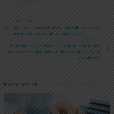
PREVIOUS POST
Sahibkarlıq fəaliyyətində istifadə edilməyən şəxsi
avtomobilin satışı gəlir vergisindən azaddır
NEXT POST
Həm sahibkarlıq fəaliyyəti, həm də əmlakını icarəyə
verən fərdi sahibkar sadələşdirilmiş verginin ödəyicisi
ola bilərmi?
BƏNZƏR POSTLAR