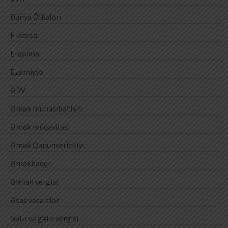
Dünya Ölkələri
E-kassa
E-qaimə
Ezamiyyə
ƏDV
Əmək münasibətləri
Əmək müqaviləsi
Əmək Qanunvericiliyi
Əməkhaqqı
Əmlak vergisi
Əsas vəsaitlər
Gəlir və gəlir vergisi