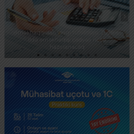
Əməkhaqqıdan vergi tutulması: 2026-cı
ildə əməkhaqqı cədvəli necə
hazırlanacaq