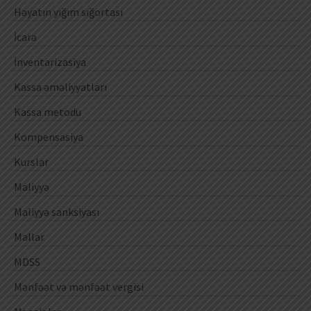
Həyatın yığım sığortası
İcarə
İnventarizasiya
Kassa əməliyyatları
Kassa metodu
Kompensasiya
Kurslar
Maliyyə
Maliyyə sanksiyası
Mallar
MDSS
Mənfəət və mənfəət vergisi