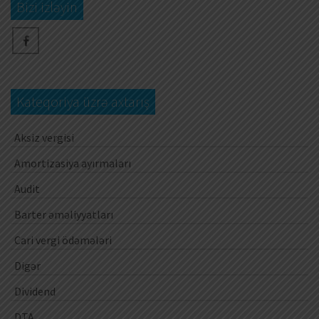
Bizi izləyin
Kateqoriya üzrə axtarış
Aksiz vergisi
Amortizasiya ayırmaları
Audit
Barter əməliyyatları
Cari vergi ödəmələri
Digər
Dividend
DTA