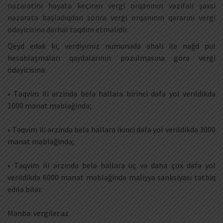
nəzarətini həyata keçirən vergi orqanının vəzifəli şəxsi
nəzarətə başladıqdan sonra vergi orqanının qərarını vergi
ödəyicisinə dərhal təqdim etməlidir.
Qeyd edək ki, verdiyimiz nümunədə əhali ilə nağd pul
hesablaşmaları qaydalarının pozulmasına görə vergi
ödəyicisinə:
• Təqvim ili ərzində belə hallara birinci dəfə yol verildikdə
1000 manat məbləğində;
• Təqvim ili ərzində belə hallara ikinci dəfə yol verildikdə 3000
manat məbləğində;
• Təqvim ili ərzində belə hallara üç və daha çox dəfə yol
verildikdə 6000 manat məbləğində maliyyə sanksiyası tətbiq
edilə bilər.
Mənbə: vergiler.az