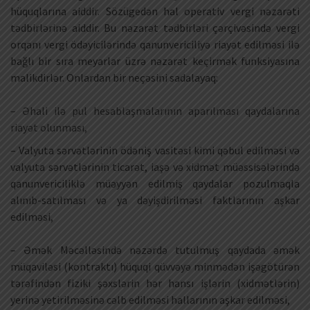
hüquqlarına aiddir. Sözügedən hal operativ vergi nəzarəti
tədbirlərinə aiddir. Bu nəzarət tədbirləri çərçivəsində vergi
orqanı vergi ödəyicilərində qanunvericiliyə riayət edilməsi ilə
bağlı bir sıra meyarlar üzrə nəzarət keçirmək funksiyasına
malikdirlər. Onlardan bir neçəsini sadalayaq:
– Əhali ilə pul hesablaşmalarının aparılması qaydalarına
riayət olunması,
– Valyuta sərvətlərinin ödəniş vasitəsi kimi qəbul edilməsi və
valyuta sərvətlərinin ticarət, iaşə və xidmət müəssisələrində
qanunvericiliklə müəyyən edilmiş qaydalar pozulmaqla
alınıb-satılması və ya dəyişdirilməsi faktlarının aşkar
edilməsi,
– Əmək Məcəlləsində nəzərdə tutulmuş qaydada əmək
müqaviləsi (kontraktı) hüquqi qüvvəyə minmədən işəgötürən
tərəfindən fiziki şəxslərin hər hansı işlərin (xidmətlərin)
yerinə yetirilməsinə cəlb edilməsi hallarının aşkar edilməsi,