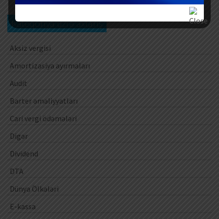
Kateqoriya üzrə axtarış
Aksiz vergisi
Amortizasiya ayırmaları
Audit
Barter əməliyyatları
Cari vergi ödəmələri
Digər
Dividend
DTA
Dünya Ölkələri
E-kassa