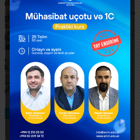
Məşğulluq Strategiyası 2026–2030: Əmək bazarında
yeni hədəflər
AUGUST 6, 2026
ƏDV ödəyicilərinə mühüm yenilik – Bəyannamələri
vergi orqanı özü dolduracaq
AUGUST 6, 2026
Hər yeni invoys üzrə ayrıca DTA-03 ərizəsi təqdim
edilməlidirmi?
AUGUST 6, 2026
Dövlət mülkiyyətində olan əsas vəsaitlərin
verilməsi qaydası dəyişib
AUGUST 5, 2026
Bizi izləyin