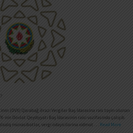
r?
tinin (DVX) Qarabağ Ərazi Vergilər Baş İdarəsinə rəis təyin olunan
in Dövlət Qeydiyyatı Baş İdarəsinin rəisi vəzifəsində çalışıb.
əlxalq münasibətlər, vergi ödəyicilərinə xidmət …
Read More