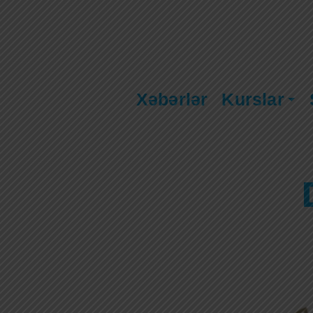
Xəbərlər
Kurslar