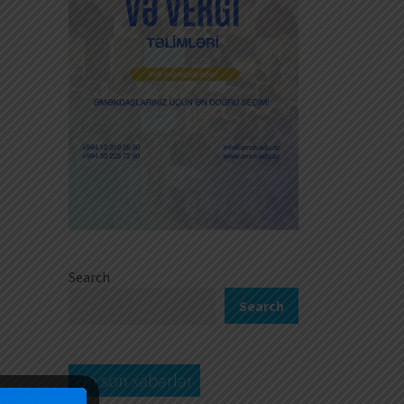
Search
Search
Ən son xəbərlər