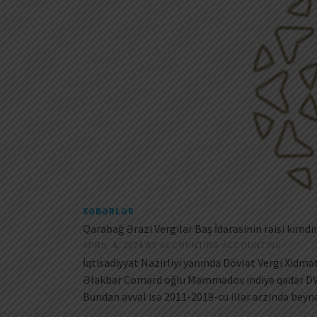
XƏBƏRLƏR
Qarabağ Ərazi Vergilər Baş İdarəsinin rəisi kimdi
APRIL 4, 2024
BY
ACCOUNTING ACCOUNTING
İqtisadiyyat Nazirliyi yanında Dövlət Vergi Xidmə
Ələkbər Comərd oğlu Məmmədov indiyə qədər DVX-n
Bundan əvvəl isə 2011-2019-cu illər ərzində beyn