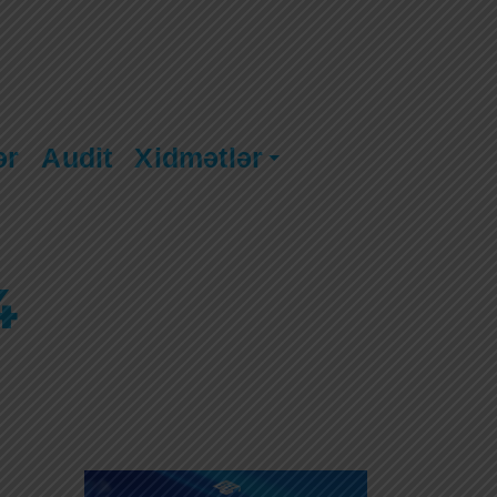
ər
Audit
Xidmətlər
4