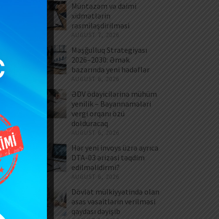
Müntəzəm və daimi
xidmətlərin
rəsmiləşdirilməsi
AUGUST 7, 2026
Məşğulluq Strategiyası
2026–2030: Əmək
bazarında yeni hədəflər
AUGUST 6, 2026
ƏDV ödəyicilərinə mühüm
yenilik – Bəyannamələri
vergi orqanı özü
dolduracaq
AUGUST 6, 2026
Hər yeni invoys üzrə ayrıca
DTA-03 ərizəsi təqdim
edilməlidirmi?
AUGUST 6, 2026
Dövlət mülkiyyətində olan
əsas vəsaitlərin verilməsi
qaydası dəyişib