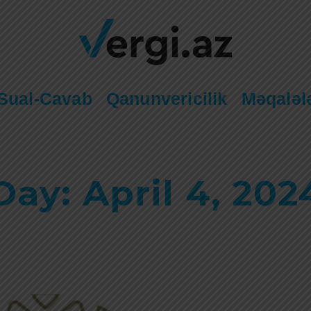
Sual-Cavab
Qanunvericilik
Məqaləl
Day: April 4, 202