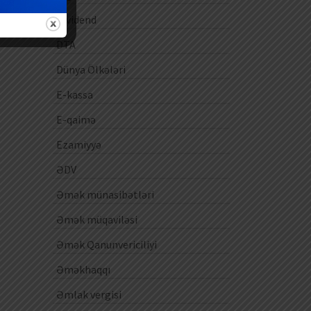
Dividend
DTA
Dünya Ölkələri
E-kassa
E-qaimə
Ezamiyyə
ƏDV
Əmək münasibətləri
Əmək müqaviləsi
Əmək Qanunvericiliyi
Əməkhaqqı
Əmlak vergisi