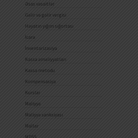
Əsas vəsaitlər
Gəlir və gəlir vergisi
Həyatın yığım sığortası
İcarə
İnventarizasiya
Kassa əməliyyatları
Kassa metodu
Kompensasiya
Kurslar
Maliyyə
Maliyyə sanksiyası
Mallar
MDSS