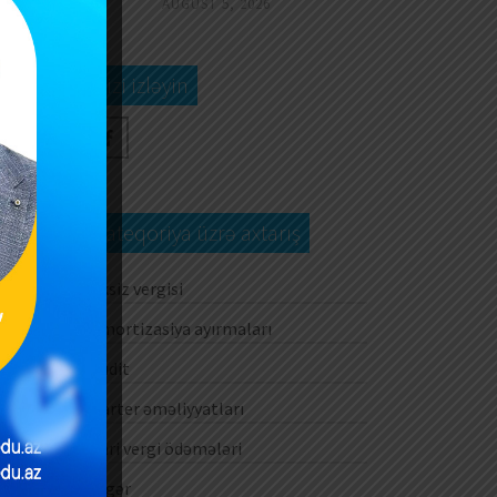
AUGUST 5, 2026
Bizi izləyin
Kateqoriya üzrə axtarış
Aksiz vergisi
Amortizasiya ayırmaları
Audit
Barter əməliyyatları
Cari vergi ödəmələri
Digər