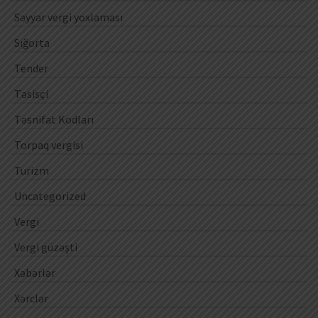
Səyyar vergi yoxlaması
Sığorta
Tender
Təsisçi
Təsnifat Kodları
Torpaq vergisi
Turizm
Uncategorized
Vergi
Vergi güzəşti
Xəbərlər
Xərclər