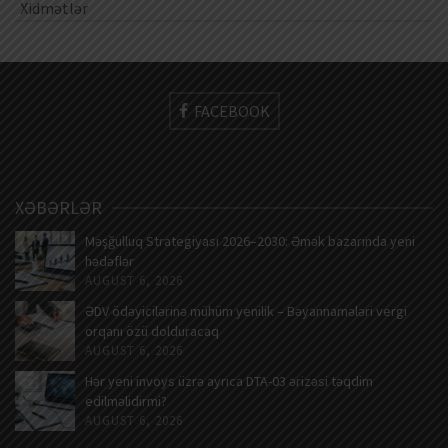
Xidmətlər
FACEBOOK
XƏBƏRLƏR
Məşğulluq Strategiyası 2026–2030: Əmək bazarında yeni
hədəflər
AUGUST 6, 2026
ƏDV ödəyicilərinə mühüm yenilik – Bəyannamələri vergi
orqanı özü dolduracaq
AUGUST 6, 2026
Hər yeni invoys üzrə ayrıca DTA-03 ərizəsi təqdim
edilməlidirmi?
AUGUST 6, 2026