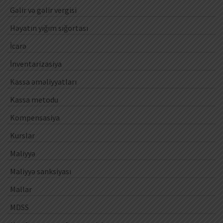
Gəlir və gəlir vergisi
Həyatın yığım sığortası
İcarə
İnventarizasiya
Kassa əməliyyatları
Kassa metodu
Kompensasiya
Kurslar
Maliyyə
Maliyyə sanksiyası
Mallar
MDSS