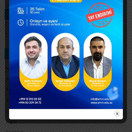
Bizi izləyin
Kateqoriya üzrə axtarış
Aksiz vergisi
Amortizasiya ayırmaları
Audit
Barter əməliyyatları
Cari vergi ödəmələri
Digər
Dividend