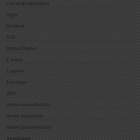
Cari vergi ödəmələri
Digər
Dividend
DTA
Dünya Ölkələri
E-kassa
E-qaimə
Ezamiyyə
ƏDV
Əmək münasibətləri
Əmək müqaviləsi
Əmək Qanunvericiliyi
Əməkhaqqı