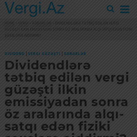
HOME
»
VERGI
»
XƏBƏRLƏR
»
DIVIDENDLƏRƏ TƏTBIQ EDILƏN VERGI
GÜZƏŞTI ILKIN EMISSIYADAN SONRA ÖZ ARALARINDA ALQI-SATQI EDƏN FIZIKI
ŞƏXSLƏRƏ AIDDIRMI?
|
|
DIVIDEND
VERGI GÜZƏŞTI
XƏBƏRLƏR
Dividendlərə
tətbiq edilən vergi
güzəşti ilkin
emissiyadan sonra
öz aralarında alqı-
satqı edən fiziki