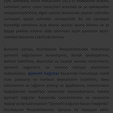
Eyni zamanda, Mülki Məcəllənin 100.1-ci maddəsinə əsasən,
səhmləri yalnız onun təsisçiləri arasında və ya qabaqcadan
müəyyənləşdirilmiş digər şəxslər dairəsində yayılan səhmdar
cəmiyyəti qapalı səhmdar cəmiyyətidir. Bu cür cəmiyyət
buraxdığı səhmlərə açıq abunə yazılışı apara bilməz və ya
başqa şəkildə onların əldə olunması üçün şəxslərin qeyri-
məhdud dairəsinə təklif edə bilməz.
Bununla yanaşı, Azərbaycan Respublikasında investisiya
qiymətli kağızlarının buraxılışının, dövlət qeydiyyatının,
kütləvi təklifinin, depozitar və ticarət sonrası sistemlərin,
qiymətli kağızların və törəmə maliyyə alətlərinin
tədavülünün,
qiymətli kağızlar
bazarında lisenziyaya malik
olan şəxslərin və mərkəzi depozitarın təşkilinin, idarə
edilməsinin və ləğvinin prinsip və qaydalarını, investorların
hüquqlarının müdafiəsi sahəsində münasibətlərin, habelə
qiymətli kağızlar bazarında tənzimlənmə və nəzarətin
hüquqi və iqtisadi əsasları “Qiymətli kağızlar bazarı haqqında”
Azərbaycan Respublikasının Qanunu ilə müəyyən edilir.