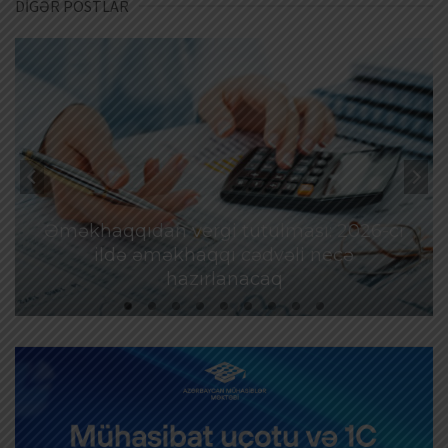
DİGƏR POSTLAR
Əməkhaqqıdan vergi tutulması: 2026-cı
ildə əməkhaqqı cədvəli necə
hazırlanacaq