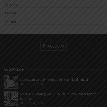
Xəbərlər
Xərclər
Xidmətlər
FACEBOOK
XƏBƏRLƏR
Müntəzəm və daimi xidmətlərin rəsmiləşdirilməsi
AUGUST 7, 2026
Məşğulluq Strategiyası 2026–2030: Əmək bazarında yeni
hədəflər
AUGUST 6, 2026