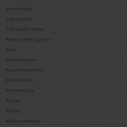
Əmlak vergisi
Əsas vəsaitlər
Gəlir və gəlir vergisi
Həyatın yığım sığortası
İcarə
İnventarizasiya
Kassa əməliyyatları
Kassa metodu
Kompensasiya
Kurslar
Maliyyə
Maliyyə sanksiyası