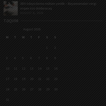
ƏDV ödəyicilərinə mühüm yenilik – Bəyannamələri vergi
orqanı özü dolduracaq
AUGUST 6, 2026
TƏQVIM
August 2026
M
T
W
T
F
S
S
1
2
3
4
5
6
7
8
9
10
11
12
13
14
15
16
17
18
19
20
21
22
23
24
25
26
27
28
29
30
31