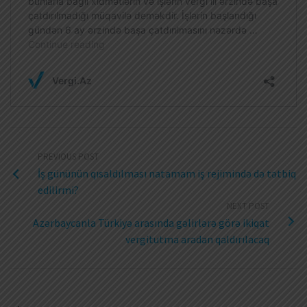
PREVIOUS POST
İş gününün qısaldılması natamam iş rejimində də tətbiq
edilirmi?
NEXT POST
Azərbaycanla Türkiyə arasında gəlirlərə görə ikiqat
vergitutma aradan qaldırılacaq