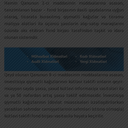
Həmin Qanunun 1-ci maddəsinin müddəalarına əsasən,
tənzimlənən bazar – fond birjasının daxili qaydalarına uyğun
olaraq, ticarətə buraxılmış qiymətli kağızlar və törəmə
maliyyə alətləri ilə üçüncü şəxslərin alqı-satqı maraqlarını
özündə əks etdirən fond birjası tərəfindən təşkil və idarə
olunan sistemdir.
Qeyd olunan Qanunun 8-ci maddəsinin müddəalarına əsasən,
investisiya qiymətli kağızlarının kütləvi təklifi onların qeyri-
müəyyən sayda şəxsə, yaxud kütləvi informasiya vasitələri ilə
və ya 50 nəfərdən artıq şəxsə təklif edilməsidir. İnvestisiya
qiymətli kağızlarının (dövlət müəssisələri özəlləşdirilərkən
yaradılan səhmdar cəmiyyətlərinin səhmləri istisna olmaqla)
kütləvi təklifi fond birjası vasitəsilə həyata keçirilir.