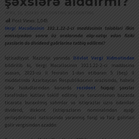
şəxslərə aiddirmi?
APRIL 23, 2024
BY
ACCOUNTING ACCOUNTING
Post Views:
1,045
Vergi Məcəlləsinin
102.1.22-2-ci maddəsinin tələbləri ilkin
emissiyadan sonra öz aralarında alqı-satqı edən fiziki
şəxslərin də dividend gəlirlərinə tətbiq edilirmi?
İqtisadiyyat Nazirliyi yanında
Dövlət Vergi Xidmətindən
bildirilib ki, Vergi Məcəlləsinin 102.1.22-2-ci maddəsinə
əsasən, 2023-cü il fevralın 1-dən etibarən 5 (beş) il
müddətində Azərbaycan Respublikasının ərazisində, habelə
ölkə hüdudlarından kənarda
rezident
hüquqi şəxslər
tərəfindən kütləvi təklif edilmiş və tənzimlənən bazarda
ticarətə buraxılmış səhmlər və istiqrazlar üzrə ödənilən
dividend, diskont (istiqrazların nominalından aşağı
yerləşdirilməsi nəticəsində yaranmış fərq) və faiz gəlirləri
gəlir vergisindən azaddır.