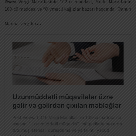
Əsas:
Vergi Məcəlləsinin 102-ci maddəsi, Mülki Məcəllənin
100-cü maddəsi və “Qiymətli kağızlar bazarı haqqında” Qanun
Mənbə: vergiler.az