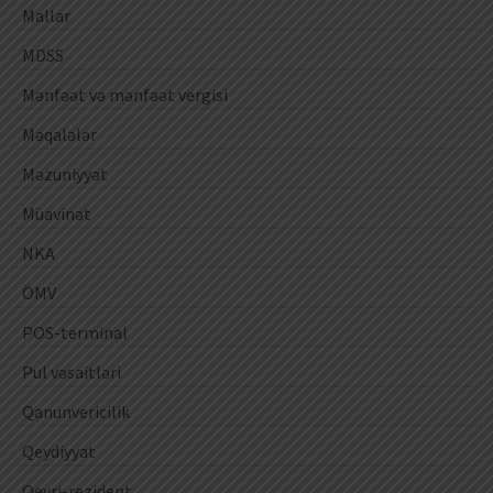
Mallar
MDSS
Mənfəət və mənfəət vergisi
Məqalələr
Məzuniyyət
Müavinət
NKA
ÖMV
POS-terminal
Pul vəsaitləri
Qanunvericilik
Qeydiyyat
Qeyri-rezident