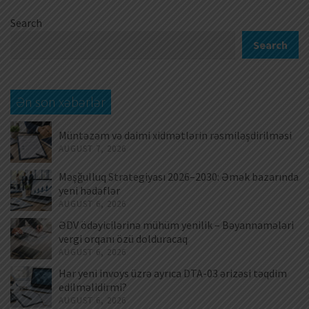
Search
Search
Ən son xəbərlər
Müntəzəm və daimi xidmətlərin rəsmiləşdirilməsi
AUGUST 7, 2026
Məşğulluq Strategiyası 2026–2030: Əmək bazarında
yeni hədəflər
AUGUST 6, 2026
ƏDV ödəyicilərinə mühüm yenilik – Bəyannamələri
vergi orqanı özü dolduracaq
AUGUST 6, 2026
Hər yeni invoys üzrə ayrıca DTA-03 ərizəsi təqdim
edilməlidirmi?
AUGUST 6, 2026