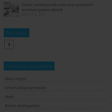
Dövlət mülkiyyətində olan əsas vəsaitlərin
verilməsi qaydası dəyişib
AUGUST 5, 2026
Bizi izləyin
Kateqoriya üzrə axtarış
Aksiz vergisi
Amortizasiya ayırmaları
Audit
Barter əməliyyatları