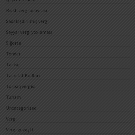
Riskli vergi ödəyicisi
Sadələşdirilmiş vergi
Səyyar vergi yoxlaması
Sığorta
Tender
Təsisçi
Təsnifat Kodları
Torpaq vergisi
Turizm
Uncategorized
Vergi
Vergi güzəşti