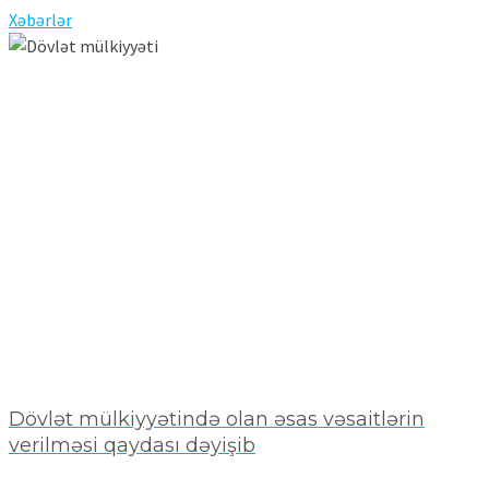
Xəbərlər
Dövlət mülkiyyətində olan əsas vəsaitlərin
verilməsi qaydası dəyişib