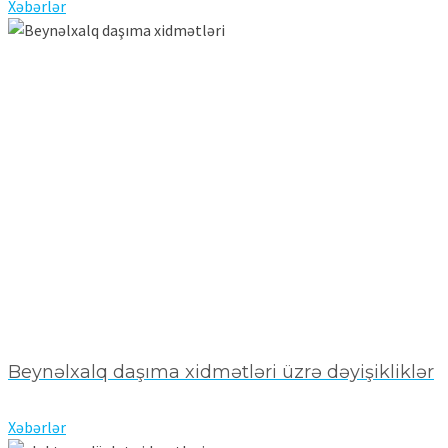
Xəbərlər
Beynəlxalq daşıma xidmətləri üzrə dəyişikliklər
Xəbərlər