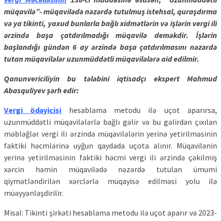
müqavilə”- müqavilədə nəzərdə tutulmuş istehsal, quraşdırma
və ya tikinti, yaxud bunlarla bağlı xidmətlərin və işlərin vergi ili
ərzində başa çatdırılmadığı müqavilə deməkdir. İşlərin
başlandığı gündən 6 ay ərzində başa çatdırılmasını nəzərdə
tutan müqavilələr uzunmüddətli müqavilələrə aid edilmir.
Qanunvericiliyin bu tələbini iqtisadçı ekspert Mahmud
Abasquliyev şərh edir:
Vergi ödəyicisi
hesablama metodu ilə uçot aparırsa,
uzunmüddətli müqavilələrlə bağlı gəlir və bu gəlirdən çıxılan
məbləğlər vergi ili ərzində müqavilələrin yerinə yetirilməsinin
faktiki həcmlərinə uyğun qaydada uçota alınır. Müqavilənin
yerinə yetirilməsinin faktiki həcmi vergi ili ərzində çəkilmiş
xərcin həmin müqavilədə nəzərdə tutulan ümumi
qiymətləndirilən xərclərlə müqayisə edilməsi yolu ilə
müəyyənləşdirilir.
Misal: Tikinti şirkəti hesablama metodu ilə uçot aparır və 2023-