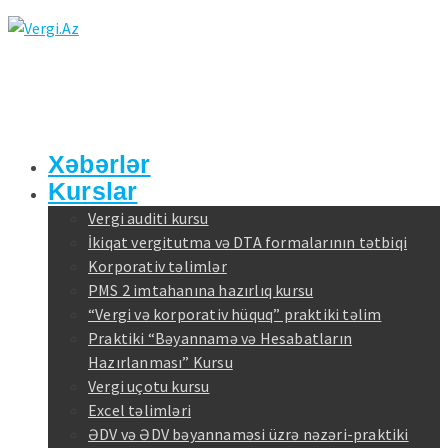
Xəbərlər
Kurslar
Vergi auditi kursu
İkiqat vergitutma və DTA formalarının tətbiqi
Korporativ təlimlər
PMS 2 imtahanına hazırlıq kursu
“Vergi və korporativ hüquq” praktiki təlim
Praktiki “Bəyannamə və Hesabatların
Hazırlanması” Kursu
Vergi uçotu kursu
Excel təlimləri
ƏDV və ƏDV bəyannaməsi üzrə nəzəri-praktiki