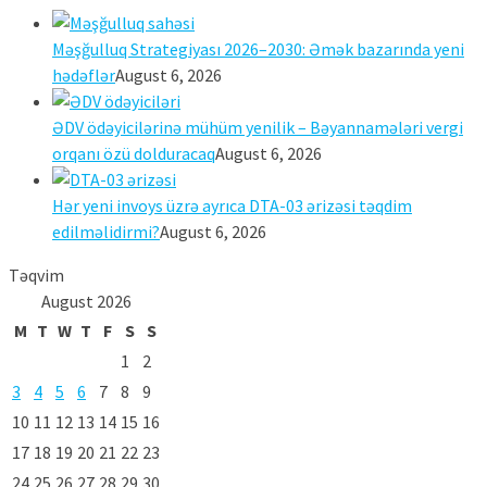
Məşğulluq Strategiyası 2026–2030: Əmək bazarında yeni
hədəflər
August 6, 2026
ƏDV ödəyicilərinə mühüm yenilik – Bəyannamələri vergi
orqanı özü dolduracaq
August 6, 2026
Hər yeni invoys üzrə ayrıca DTA-03 ərizəsi təqdim
edilməlidirmi?
August 6, 2026
Təqvim
August 2026
M
T
W
T
F
S
S
1
2
3
4
5
6
7
8
9
10
11
12
13
14
15
16
17
18
19
20
21
22
23
24
25
26
27
28
29
30