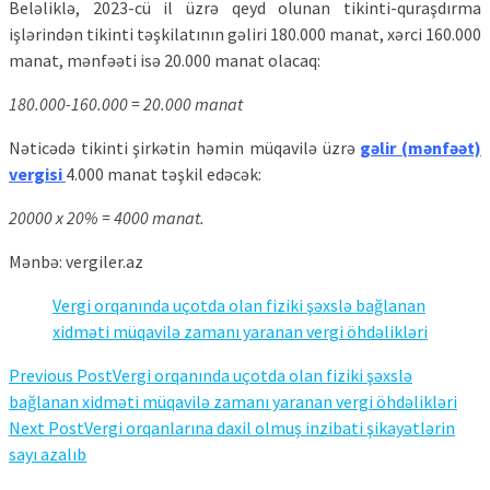
Beləliklə, 2023-cü il üzrə qeyd olunan tikinti-quraşdırma
işlərindən tikinti təşkilatının gəliri 180.000 manat, xərci 160.000
manat, mənfəəti isə 20.000 manat olacaq:
180.000-160.000 = 20.000 manat
Nəticədə tikinti şirkətin həmin müqavilə üzrə
gəlir (mənfəət)
vergisi
4.000 manat təşkil edəcək:
20000 x 20% = 4000 manat.
Mənbə: vergiler.az
Vergi orqanında uçotda olan fiziki şəxslə bağlanan
xidməti müqavilə zamanı yaranan vergi öhdəlikləri
Previous Post
Vergi orqanında uçotda olan fiziki şəxslə
bağlanan xidməti müqavilə zamanı yaranan vergi öhdəlikləri
Next Post
Vergi orqanlarına daxil olmuş inzibati şikayətlərin
sayı azalıb