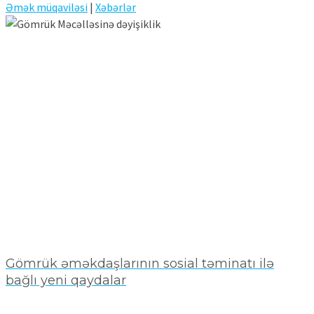
Əmək müqaviləsi
|
Xəbərlər
Gömrük əməkdaşlarının sosial təminatı ilə
bağlı yeni qaydalar