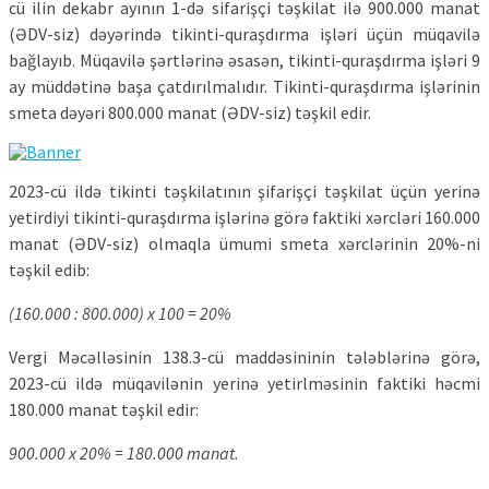
cü ilin dekabr ayının 1-də sifarişçi təşkilat ilə 900.000 manat
(ƏDV-siz) dəyərində tikinti-quraşdırma işləri üçün müqavilə
bağlayıb. Müqavilə şərtlərinə əsasən, tikinti-quraşdırma işləri 9
ay müddətinə başa çatdırılmalıdır. Tikinti-quraşdırma işlərinin
smeta dəyəri 800.000 manat (ƏDV-siz) təşkil edir.
2023-cü ildə tikinti təşkilatının şifarişçi təşkilat üçün yerinə
yetirdiyi tikinti-quraşdırma işlərinə görə faktiki xərcləri 160.000
manat (ƏDV-siz) olmaqla ümumi smeta xərclərinin 20%-ni
təşkil edib:
(160.000 : 800.000) x 100 = 20%
Vergi Məcəlləsinin 138.3-cü maddəsininin tələblərinə görə,
2023-cü ildə müqavilənin yerinə yetirlməsinin faktiki həcmi
180.000 manat təşkil edir:
900.000 x 20% = 180.000 manat.