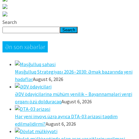
Search
Search
Ən son xəbərlər
Məşğulluq Strategiyası 2026–2030: Əmək bazarında yeni
hədəflər
August 6, 2026
ƏDV ödəyicilərinə mühüm yenilik – Bəyannamələri vergi
orqanı özü dolduracaq
August 6, 2026
Hər yeni invoys üzrə ayrıca DTA-03 ərizəsi təqdim
edilməlidirmi?
August 6, 2026
Dövlət mülkiyyətində olan əsas vəsaitlərin verilməsi