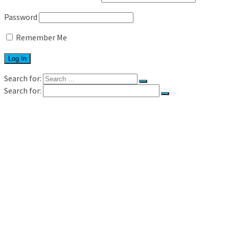
Password
Remember Me
Search for:
Search for:
Xəbərlər
Kurslar
Vergi auditi kursu
İkiqat vergitutma və DTA formalarının
tətbiqi
Korporativ təlimlər
PMS 2 imtahanına hazırlıq kursu
“Vergi və korporativ hüquq” praktiki təlim
Praktiki “Bəyannamə və Hesabatların
Hazırlanması” Kursu
Vergi uçotu kursu
Excel təlimləri