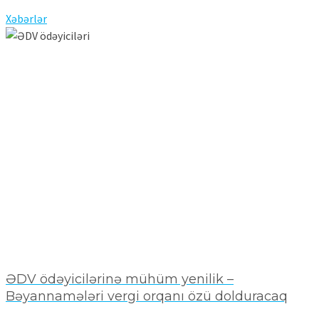
Xəbərlər
ƏDV ödəyicilərinə mühüm yenilik –
Bəyannamələri vergi orqanı özü dolduracaq