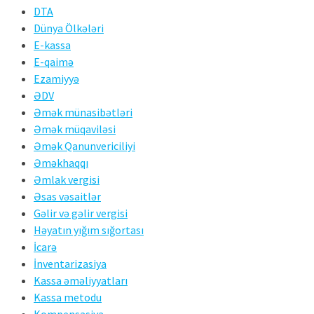
DTA
Dünya Ölkələri
E-kassa
E-qaimə
Ezamiyyə
ƏDV
Əmək münasibətləri
Əmək müqaviləsi
Əmək Qanunvericiliyi
Əməkhaqqı
Əmlak vergisi
Əsas vəsaitlər
Gəlir və gəlir vergisi
Həyatın yığım sığortası
İcarə
İnventarizasiya
Kassa əməliyyatları
Kassa metodu