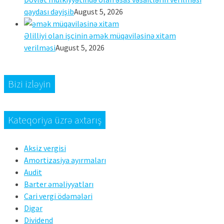
qaydası dəyişib
August 5, 2026
Əlilliyi olan işçinin əmək müqaviləsinə xitam
verilməsi
August 5, 2026
Bizi izləyin
Kateqoriya üzrə axtarış
Aksiz vergisi
Amortizasiya ayırmaları
Audit
Barter əməliyyatları
Cari vergi ödəmələri
Digər
Dividend