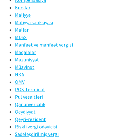
Kompensasiya
Kurslar
Maliyyə
Maliyyə sanksiyası
Mallar
MDSS
Mənfəət və mənfəət vergisi
Məqalələr
Məzuniyyət
Müavinət
NKA
ÖMV
POS-terminal
Pul vəsaitləri
Qanunvericilik
Qeydiyyat
Qeyri-rezident
Riskli vergi ödəyicisi
Sadələşdirilmiş vergi