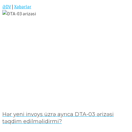
ƏDV
|
Xəbərlər
Hər yeni invoys üzrə ayrıca DTA-03 ərizəsi
təqdim edilməlidirmi?