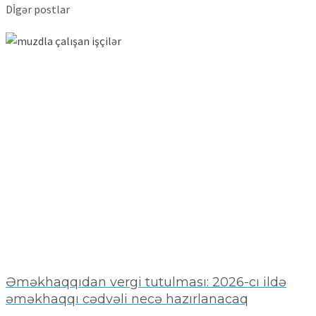
Dİgər postlar
Əməkhaqqıdan vergi tutulması: 2026-cı ildə
əməkhaqqı cədvəli necə hazırlanacaq