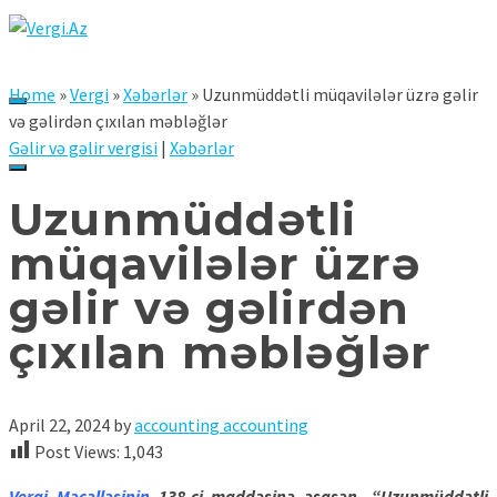
Home
»
Vergi
»
Xəbərlər
»
Uzunmüddətli müqavilələr üzrə gəlir
və gəlirdən çıxılan məbləğlər
Gəlir və gəlir vergisi
|
Xəbərlər
Uzunmüddətli
müqavilələr üzrə
gəlir və gəlirdən
çıxılan məbləğlər
April 22, 2024
by
accounting accounting
Post Views:
1,043
Vergi Məcəlləsinin
138-ci maddəsinə əsasən, “Uzunmüddətli