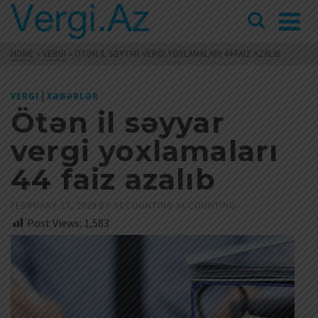
HOME
»
VERGI
»
ÖTƏN IL SƏYYAR VERGI YOXLAMALARI 44 FAIZ AZALIB
|
VERGI
XƏBƏRLƏR
Ötən il səyyar
vergi yoxlamaları
44 faiz azalıb
FEBRUARY 17, 2020
BY
ACCOUNTING ACCOUNTING
Post Views:
1,583