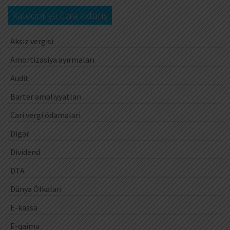
Kateqoriya üzrə axtarış
Aksiz vergisi
Amortizasiya ayırmaları
Audit
Barter əməliyyatları
Cari vergi ödəmələri
Digər
Dividend
DTA
Dünya Ölkələri
E-kassa
E-qaimə