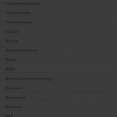
Kassa əməliyyatları
Kassa metodu
Kompensasiya
Kurslar
Maliyyə
Maliyyə sanksiyası
Mallar
MDSS
Mənfəət və mənfəət vergisi
Məqalələr
Məzuniyyət
Müavinət
NKA