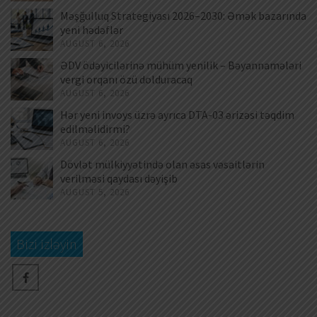
Məşğulluq Strategiyası 2026–2030: Əmək bazarında
yeni hədəflər
AUGUST 6, 2026
ƏDV ödəyicilərinə mühüm yenilik – Bəyannamələri
vergi orqanı özü dolduracaq
AUGUST 6, 2026
Hər yeni invoys üzrə ayrıca DTA-03 ərizəsi təqdim
edilməlidirmi?
AUGUST 6, 2026
Dövlət mülkiyyətində olan əsas vəsaitlərin
verilməsi qaydası dəyişib
AUGUST 5, 2026
Bizi izləyin