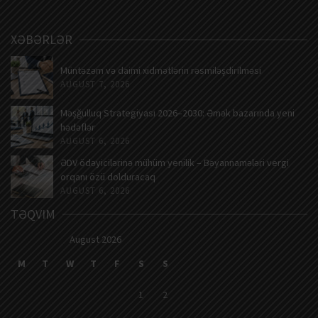
XƏBƏRLƏR
Müntəzəm və daimi xidmətlərin rəsmiləşdirilməsi
AUGUST 7, 2026
Məşğulluq Strategiyası 2026–2030: Əmək bazarında yeni
hədəflər
AUGUST 6, 2026
ƏDV ödəyicilərinə mühüm yenilik – Bəyannamələri vergi
orqanı özü dolduracaq
AUGUST 6, 2026
TƏQVIM
August 2026
M
T
W
T
F
S
S
1
2