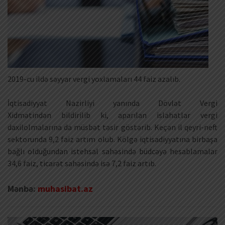
2019-cu ildə səyyar vergi yoxlamaları 44 faiz azalıb.
İqtisadiyyat Nazirliyi yanında Dövlət Vergi
Xidmətindən bildirilib ki, aparılan islahatlar vergi
daxilolmalarına da müsbət təsir göstərib. Keçən il qeyri-neft
sektorunda 9,2 faiz artım olub. Kölgə iqtisadiyyatına birbaşa
bağlı olduğundan istehsal sahəsində büdcəyə hesablamalar
34,6 faiz, ticarət sahəsində isə 7,2 faiz artıb.
Mənbə:
muhasibat.az