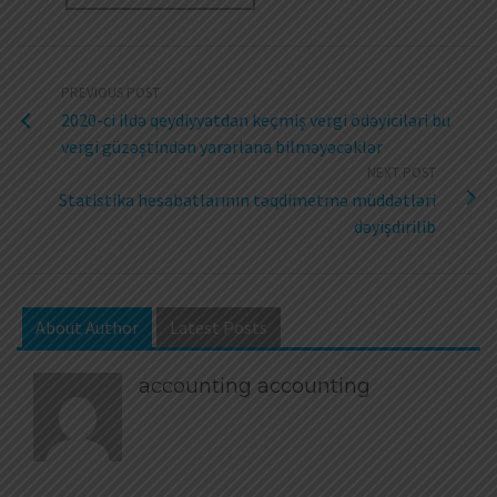
PREVIOUS POST
2020-ci ildə qeydiyyatdan keçmiş vergi ödəyiciləri bu
vergi güzəştindən yararlana bilməyəcəklər
NEXT POST
Statistika hesabatlarının təqdimetmə müddətləri
dəyişdirilib
About Author
Latest Posts
accounting accounting