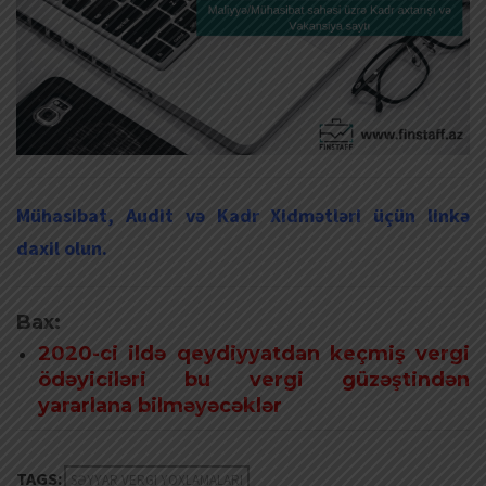
Mühasibat, Audit və Kadr Xidmətləri üçün linkə
daxil olun.
Bax:
2020-ci ildə qeydiyyatdan keçmiş vergi
ödəyiciləri bu vergi güzəştindən
yararlana bilməyəcəklər
TAGS:
SƏYYAR VERGI YOXLAMALARI