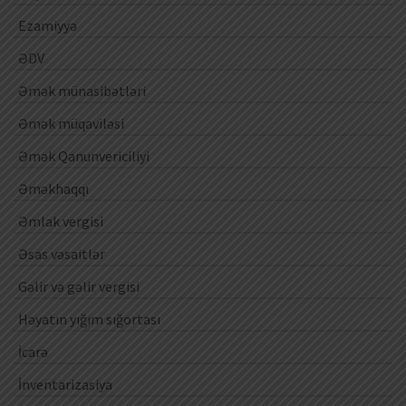
Ezamiyyə
ƏDV
Əmək münasibətləri
Əmək müqaviləsi
Əmək Qanunvericiliyi
Əməkhaqqı
Əmlak vergisi
Əsas vəsaitlər
Gəlir və gəlir vergisi
Həyatın yığım sığortası
İcarə
İnventarizasiya