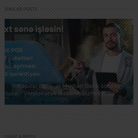
SIMILAR POSTS
Kapital Bank-ın Müştəri Bank sistemi
yenilənərək Birbank Biznes oldu
LEAVE A REPLY