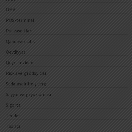
ÖMV
POS-terminal
Pul vəsaitləri
Qanunvericilik
Qeydiyyat
Qeyri-rezident
Riskli vergi ödəyicisi
Sadələşdirilmiş vergi
Səyyar vergi yoxlaması
Sığorta
Tender
Təsisçi