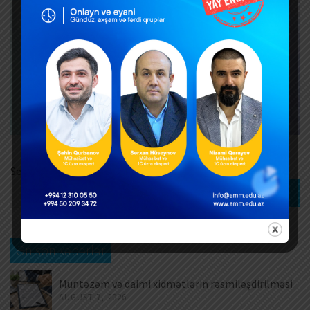
Search
Search
Ən son xəbərlər
Müntəzəm və daimi xidmətlərin rəsmiləşdirilməsi
AUGUST 7, 2026