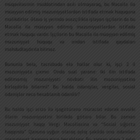
müqaviləsinin müddətindən asılı olmayaraq, bu Məcəllə ilə
müəyyən edilmiş məzuniyyətlərdən istifadə etmək hüququna
malikdirlər. Əlavə iş yerində əvəzçiliklə işləyən işçilərin də bu
Məcəllə ilə müəyyən edilmiş məzuniyyətlərdən istifadə
etmək hüququ vardır. İşçilərin bu Məcəllə ilə müəyyən edilmiş
məzuniyyət hüququ və ondan istifadə qaydaları
məhdudlaşdırıla bilməz.
Bununla belə, təcrübədə elə hallar olur ki, işçi 2 il
məzuniyyətə çıxmır. Onda sual yaranır: iki ilin istifadə
edilməmiş məzuniyyəti növbəti ilin məzuniyyətinə
birləşdirilə bilərmi? Bu halda ödənişlər, vergilər, sosial
ödənişlər necə hesablanıb ödənilir?
Bu halda işçi ərizə ilə işəgötürənə müraciət edərək əvvəlki
illərin məzuniyyətini birlikdə götürə bilər. Bu zaman
məzuniyyət haqqı Vergi Məcəlləsinə və “Sosial sığorta
haqqında” Qanuna uyğun olaraq aylıq şəkildə ona ödənilən
məzuniyyət haqqına görə hesablanır. Bu zaman əlavə 2 aylıq