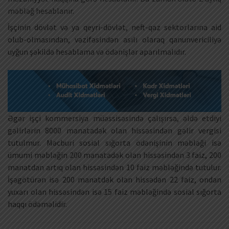
məbləğ hesablanır.
İşçinin dövlət və ya qeyri-dövlət, neft-qaz sektorlarına aid
olub-olmasından, vəzifəsindən asılı olaraq qanunvericiliyə
uyğun şəkildə hesablama və ödənişlər aparılmalıdır.
Əgər işçi kommersiya müəssisəsində çalışırsa, əldə etdiyi
gəlirlərin 8000 manatadək olan hissəsindən gəlir vergisi
tutulmur. Məcburi sosial sığorta ödənişinin məbləği isə
ümumi məbləğin 200 manatadək olan hissəsindən 3 faiz, 200
manatdan artıq olan hissəsindən 10 faiz məbləğində tutulur.
İşəgötürən isə 200 manatdək olan hissədən 22 faiz, ondan
yuxarı olan hissəsindən isə 15 faiz məbləğində sosial sığorta
haqqı ödəməlidir.