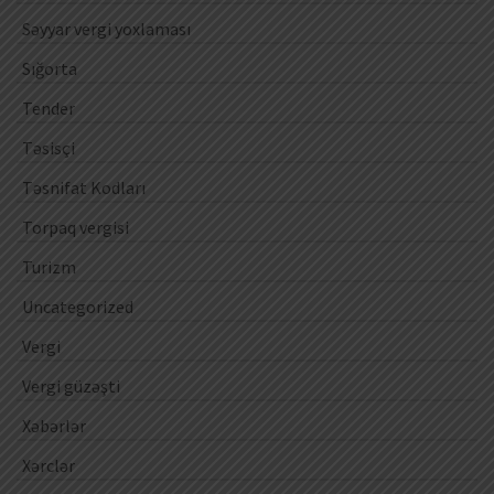
Səyyar vergi yoxlaması
Sığorta
Tender
Təsisçi
Təsnifat Kodları
Torpaq vergisi
Turizm
Uncategorized
Vergi
Vergi güzəşti
Xəbərlər
Xərclər