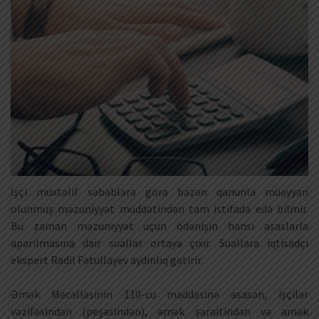
İşçi müxtəlif səbəblərə görə bəzən qanunla müəyyən
olunmuş məzuniyyət müddətindən tam istifadə edə bilmir.
Bu zaman məzuniyyət üçün ödənişin hansı əsaslarla
aparılmasına dair suallar ortaya çıxır. Suallara iqtisadçı
ekspert Radil Fətullayev aydınlıq gətirir.
Əmək Məcəlləsinin 110-cu maddəsinə əsasən, işçilər
vəzifəsindən (peşəsindən), əmək şəraitindən və əmək