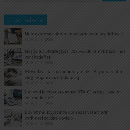
Ən son xəbərlər
Müntəzəm və daimi xidmətlərin rəsmiləşdirilməsi
AUGUST 7, 2026
Məşğulluq Strategiyası 2026–2030: Əmək bazarında
yeni hədəflər
AUGUST 6, 2026
ƏDV ödəyicilərinə mühüm yenilik – Bəyannamələri
vergi orqanı özü dolduracaq
AUGUST 6, 2026
Hər yeni invoys üzrə ayrıca DTA-03 ərizəsi təqdim
edilməlidirmi?
AUGUST 6, 2026
Dövlət mülkiyyətində olan əsas vəsaitlərin
verilməsi qaydası dəyişib
AUGUST 5, 2026