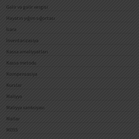
Gəlir və gəlir vergisi
Həyatın yığım sığortası
İcarə
İnventarizasiya
Kassa əməliyyatları
Kassa metodu
Kompensasiya
Kurslar
Maliyyə
Maliyyə sanksiyası
Mallar
MDSS