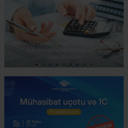
Əməkhaqqıdan vergi tutulması: 2026-cı
ildə əməkhaqqı cədvəli necə
hazırlanacaq