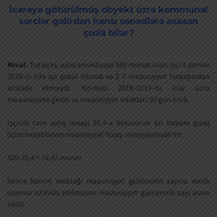
İcarəyə götürülmüş obyekt üzrə kommunal
xərclər gəlirdən hansı sənədlərə əsasən
çıxıla bilər?
Misal:
Tutaq ki, aylıq əməkhaqqı 500 manat olan işçi 1 yanvar
2016-cı ildə işə qəbul olunub və 2 il məzuniyyət hüququndan
istifadə etməyib. Növbəti 2018-2019-cu illər üzrə
məzuniyyətə gedib və məzuniyyət müddəti 30 gün olub.
İşçinin tam aylıq maaşı 30,4-ə bölünərək bir təqvim günü
üçün hesablanan məzuniyyət haqqı müəyyənləşdirilir:
500:30,4 = 16,45 manat
Sonra həmin məbləği məzuniyyət günlərinin sayına vurub
üzərinə istifadə edilməyən məzuniyyət günlərinin sayı əlavə
edilir.