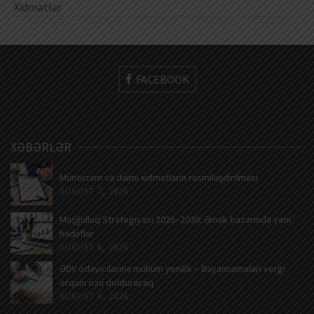
Xidmətlər
FACEBOOK
XƏBƏRLƏR
Müntəzəm və daimi xidmətlərin rəsmiləşdirilməsi
AUGUST 7, 2026
Məşğulluq Strategiyası 2026–2030: Əmək bazarında yeni
hədəflər
AUGUST 6, 2026
ƏDV ödəyicilərinə mühüm yenilik – Bəyannamələri vergi
orqanı özü dolduracaq
AUGUST 6, 2026