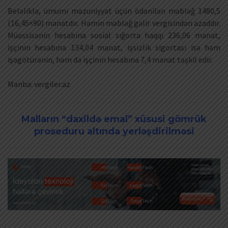
Beləliklə, ümumi məzuniyyət üçün ödənilən məbləğ 1480,5
(16,45×90) manatdır. Həmin məbləğ gəlir vergisindən azaddır.
Müəssisənin hesabına sosial sığorta haqqı 236,06 manat,
işçinin hesabına 134,04 manat, işsizlik sigortası isə həm
işəgötürənin, həm də işçinin hesabına 7,4 manat təşkil edir.
Mənbə: vergiler.az
Malların “daxildə emal” xüsusi gömrük
proseduru altında yerləşdirilməsi