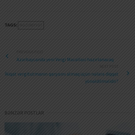
TAGS:
MƏZUNIYYƏT
PREVIOUS POST
Azərbaycanda yeni Vergi Məcəlləsi hazırlanacaq
NEXT POST
İkiqat vergitutmanın qarşısını almaq üçün nələrə diqqət
yönəldilməlidir?
BƏNZƏR POSTLAR