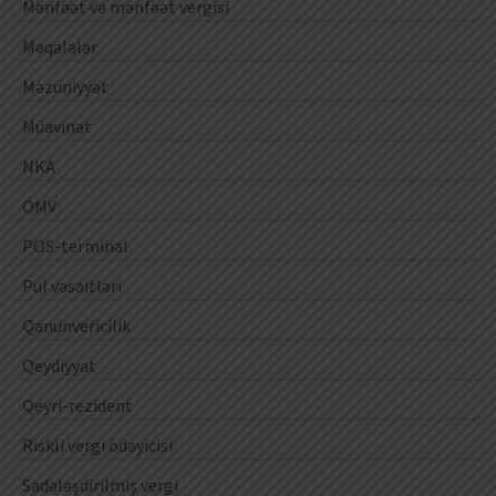
Mənfəət və mənfəət vergisi
Məqalələr
Məzuniyyət
Müavinət
NKA
ÖMV
POS-terminal
Pul vəsaitləri
Qanunvericilik
Qeydiyyat
Qeyri-rezident
Riskli vergi ödəyicisi
Sadələşdirilmiş vergi