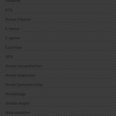
Dividend
DTA
Dünya Ölkələri
E-kassa
E-qaimə
Ezamiyyə
ƏDV
Əmək münasibətləri
Əmək müqaviləsi
Əmək Qanunvericiliyi
Əməkhaqqı
Əmlak vergisi
Əsas vəsaitlər