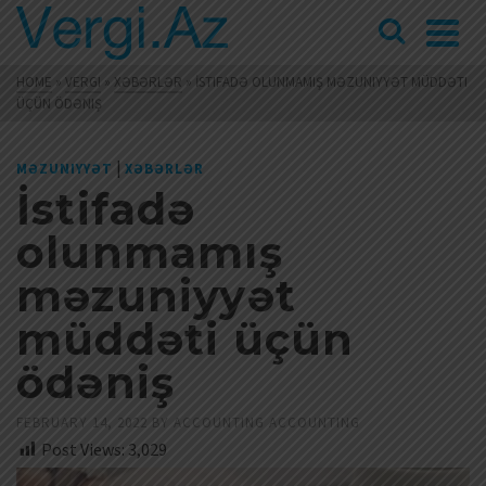
HOME
»
VERGI
»
XƏBƏRLƏR
»
İSTIFADƏ OLUNMAMIŞ MƏZUNIYYƏT MÜDDƏTI
ÜÇÜN ÖDƏNIŞ
|
MƏZUNIYYƏT
XƏBƏRLƏR
İstifadə
olunmamış
məzuniyyət
müddəti üçün
ödəniş
FEBRUARY 14, 2022
BY
ACCOUNTING ACCOUNTING
Post Views:
3,029