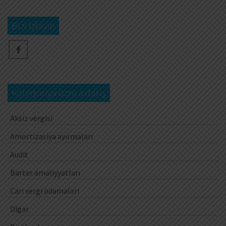
Bizi izləyin
Kateqoriya üzrə axtarış
Aksiz vergisi
Amortizasiya ayırmaları
Audit
Barter əməliyyatları
Cari vergi ödəmələri
Digər