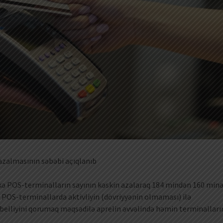
azalmasının səbəbi açıqlanıb
lkə POS-terminalların sayının kəskin azalaraq 184 mindən 160 min
 POS-terminallarda aktivliyin (dövriyyənin olmaması) ilə
belliyini qorumaq məqsədilə aprelin əvvəlində həmin terminalları