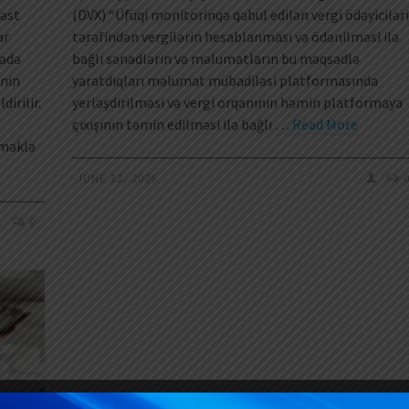
bəst
(DVX) “Üfüqi monitorinqə qəbul edilən vergi ödəyiciləri
ar
tərəfindən vergilərin hesablanması və ödənilməsi ilə
rədə
bağlı sənədlərin və məlumatların bu məqsədlə
inin
yaratdıqları məlumat mübadiləsi platformasında
dirilir.
yerləşdirilməsi və vergi orqanının həmin platformaya
çıxışının təmin edilməsi ilə bağlı …
Read More
lməklə
JUNE 12, 2026
0