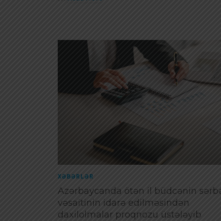
XƏBƏRLƏR
Azərbaycanda ötən il büdcənin sərb
vəsaitinin idarə edilməsindən
daxilolmalar proqnozu üstələyib