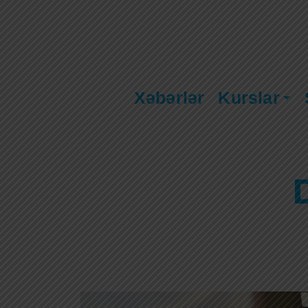
Xəbərlər
Kurslar