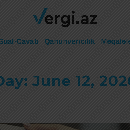
Sual-Cavab
Qanunvericilik
Məqaləl
Day: June 12, 202