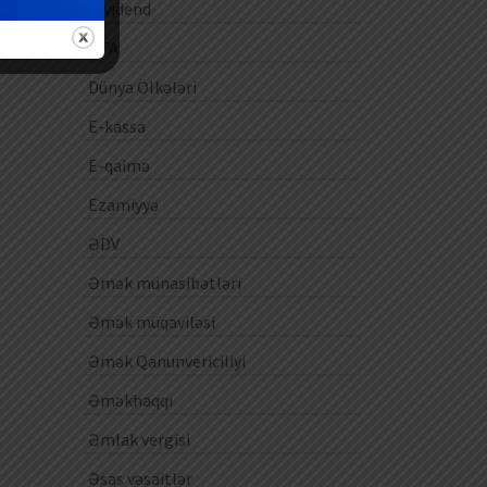
Dividend
DTA
Dünya Ölkələri
E-kassa
E-qaimə
Ezamiyyə
ƏDV
Əmək münasibətləri
Əmək müqaviləsi
Əmək Qanunvericiliyi
Əməkhaqqı
Əmlak vergisi
Əsas vəsaitlər