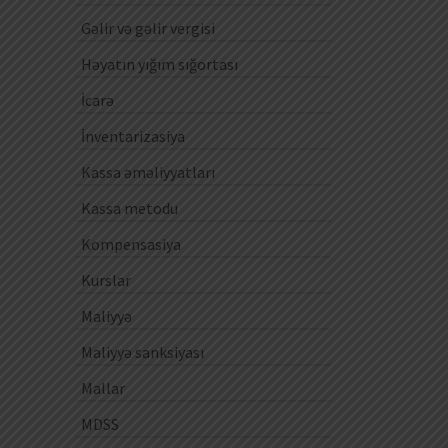
Gəlir və gəlir vergisi
Həyatın yığım sığortası
İcarə
İnventarizasiya
Kassa əməliyyatları
Kassa metodu
Kompensasiya
Kurslar
Maliyyə
Maliyyə sanksiyası
Mallar
MDSS