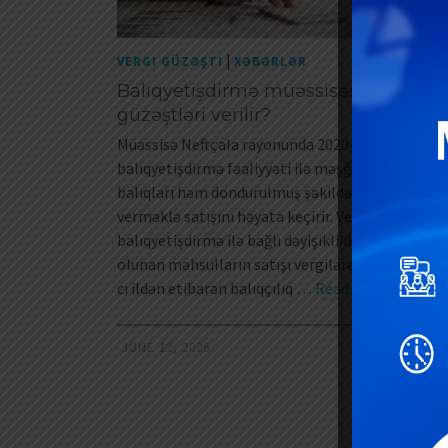
|
VERGI GÜZƏŞTI
XƏBƏRLƏR
Balıqyetişdirmə müəssisəsinə hansı 
güzəştləri verilir?
Müəssisə Neftçala rayonunda 2020-ci ildən
balıqyetişdirmə fəaliyyəti ilə məşğuldur və yetişd
balıqları həm dondurulmuş şəkildə, həm də hisə
verməklə satışını həyata keçirir. Vergi Məcəlləsi
balıqyetişdirmə ilə bağlı dəyişikliklər edilənədək
olunan məhsulların satışı vergilərə cəlb olunurdu
cı ildən etibarən balıqçılıq …
Read More
JUNE 12, 2026