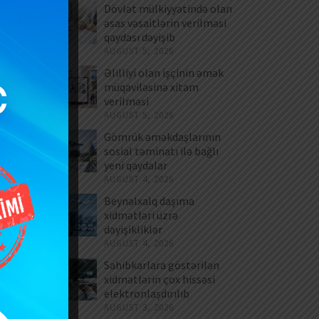
Dövlət mülkiyyətində olan
əsas vəsaitlərin verilməsi
qaydası dəyişib
AUGUST 5, 2026
Əlilliyi olan işçinin əmək
müqaviləsinə xitam
verilməsi
AUGUST 5, 2026
Gömrük əməkdaşlarının
sosial təminatı ilə bağlı
yeni qaydalar
AUGUST 4, 2026
Beynəlxalq daşıma
xidmətləri üzrə
dəyişikliklər
AUGUST 4, 2026
Sahibkarlara göstərilən
xidmətlərin çox hissəsi
elektronlaşdırılıb
AUGUST 3, 2026