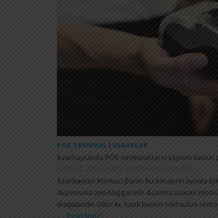
|
POS-TERMINAL
XƏBƏRLƏR
Azərbaycanda POS-terminalların sayının kəskin 
JUNE 12, 2026
BY
ACCOUNTING ACCOUNTING
Azərbaycan Mərkəzi Bankı bu ilin aprel ayında ö
düşməsinə aydınlıq gətirib. Azalma əsasən mobil
əlaqədardır. Odur ki, bank həmin məhsulun renta
…
Read More