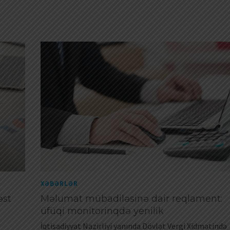
XƏBƏRLƏR
əst
Məlumat mübadiləsinə dair reqlament:
üfüqi monitorinqdə yenilik
İqtisadiyyat Nazirliyi yanında Dövlət Vergi Xidmətində