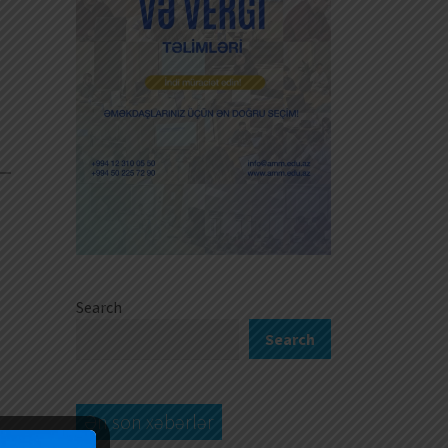
0
Search
Search
Ən son xəbərlər