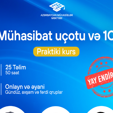
vergi
irdiyi
nə
 qeyd
. 2026-
0