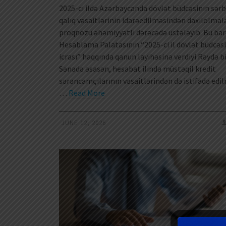
2025-ci ildə Azərbaycanda dövlət büdcəsinin sər
qalıq vəsaitlərinin idarəedilməsindən daxilolmal
proqnozu əhəmiyyətli dərəcədə üstələyib. Bu ba
Hesablama Palatasının “2025-ci il dövlət büdcəs
icrası” haqqında qanun layihəsinə verdiyi Rəydə bil
Sənədə əsasən, hesabat ilində müstəqil kredit
sərəncamçılarının vəsaitlərindən də istifadə edi
…
Read More
JUNE 12, 2026