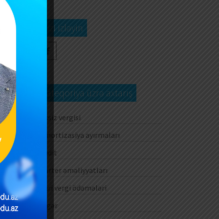
Bizi izləyin
Kateqoriya üzrə axtarış
Aksiz vergisi
Amortizasiya ayırmaları
Audit
Barter əməliyyatları
Cari vergi ödəmələri
Digər