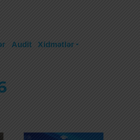
ər
Audit
Xidmətlər
6