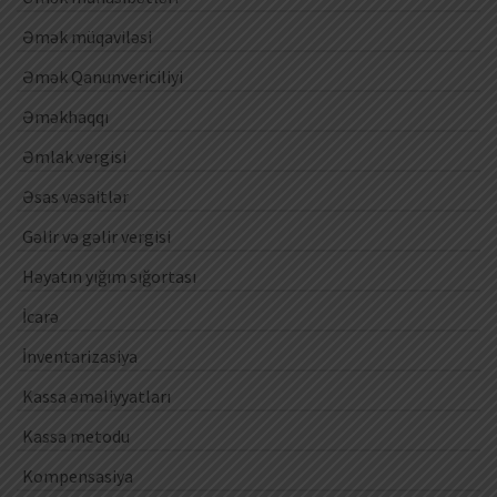
Əmək müqaviləsi
Əmək Qanunvericiliyi
Əməkhaqqı
Əmlak vergisi
Əsas vəsaitlər
Gəlir və gəlir vergisi
Həyatın yığım sığortası
İcarə
İnventarizasiya
Kassa əməliyyatları
Kassa metodu
Kompensasiya