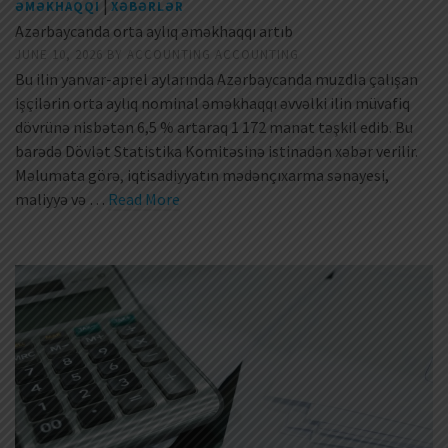
|
ƏMƏKHAQQI
XƏBƏRLƏR
Azərbaycanda orta aylıq əməkhaqqı artıb
JUNE 10, 2026
BY
ACCOUNTING ACCOUNTING
Bu ilin yanvar-aprel aylarında Azərbaycanda muzdla çalışan
işçilərin orta aylıq nominal əməkhaqqı əvvəlki ilin müvafiq
dövrünə nisbətən 6,5 % artaraq 1 172 manat təşkil edib. Bu
barədə Dövlət Statistika Komitəsinə istinadən xəbər verilir.
Məlumata görə, iqtisadiyyatın mədənçıxarma sənayesi,
maliyyə və …
Read More