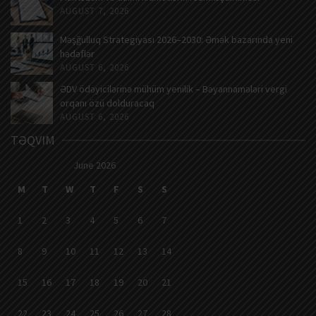
AUGUST 7, 2026
Məşğulluq Strategiyası 2026–2030: Əmək bazarında yeni
hədəflər
AUGUST 6, 2026
ƏDV ödəyicilərinə mühüm yenilik – Bəyannamələri vergi
orqanı özü dolduracaq
AUGUST 6, 2026
TƏQVIM
June 2026
M
T
W
T
F
S
S
1
2
3
4
5
6
7
8
9
10
11
12
13
14
15
16
17
18
19
20
21
22
23
24
25
26
27
28