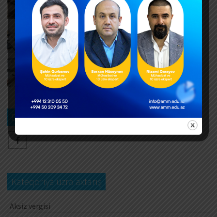
vergi orqanı özü dolduracaq
AUGUST 6, 2026
Hər yeni invoys üzrə ayrıca DTA-03 ərizəsi təqdim
edilməlidirmi?
AUGUST 6, 2026
Dövlət mülkiyyətində olan əsas vəsaitlərin
verilməsi qaydası dəyişib
AUGUST 5, 2026
Bizi izləyin
Kateqoriya üzrə axtarış
Aksiz vergisi