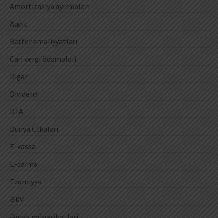
Amortizasiya ayırmaları
Audit
Barter əməliyyatları
Cari vergi ödəmələri
Digər
Dividend
DTA
Dünya Ölkələri
E-kassa
E-qaimə
Ezamiyyə
ƏDV
Əmək münasibətləri