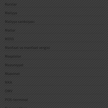
Kurslar
Maliyyə
Maliyyə sanksiyası
Mallar
MDSS
Mənfəət və mənfəət vergisi
Məqalələr
Məzuniyyət
Müavinət
NKA
ÖMV
POS-terminal