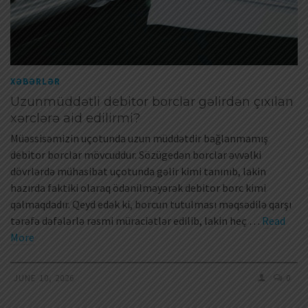
XƏBƏRLƏR
Uzunmüddətli debitor borclar gəlirdən çıxılan
xərclərə aid edilirmi?
Müəssisəmizin uçotunda uzun müddətdir bağlanmamış
debitor borclar mövcuddur. Sözügedən borclar əvvəlki
dövrlərdə mühasibat uçotunda gəlir kimi tanınıb, lakin
hazırda faktiki olaraq ödənilməyərək debitor borc kimi
qalmaqdadır. Qeyd edək ki, borcun tutulması məqsədilə qarşı
tərəfə dəfələrlə rəsmi müraciətlər edilib, lakin heç …
Read
More
JUNE 10, 2026
0