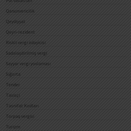
Pul vəsaitləri
Qanunvericilik
Qeydiyyat
Qeyri-rezident
Riskli vergi ödəyicisi
Sadələşdirilmiş vergi
Səyyar vergi yoxlaması
Sığorta
Tender
Təsisçi
Təsnifat Kodları
Torpaq vergisi
Turizm