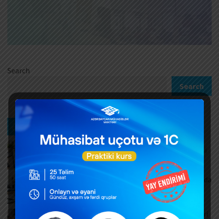
Search
Search
Ən son xəbərlər
Müntəzəm və daimi xidmətlərin rəsmiləşdirilməsi
AUGUST 7, 2026
Məşğulluq Strategiyası 2026–2030: Əmək bazarında
yeni hədəflər
AUGUST 6, 2026
ƏDV ödəyicilərinə mühüm yenilik – Bəyannamələri