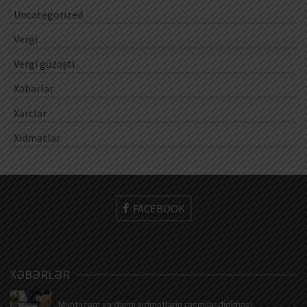
Uncategorized
Vergi
Vergi güzəşti
Xəbərlər
Xərclər
Xidmətlər
FACEBOOK
XƏBƏRLƏR
Müntəzəm və daimi xidmətlərin rəsmiləşdirilməsi