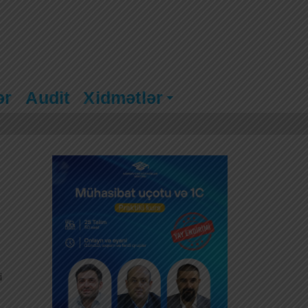
ər
Audit
Xidmətlər
i