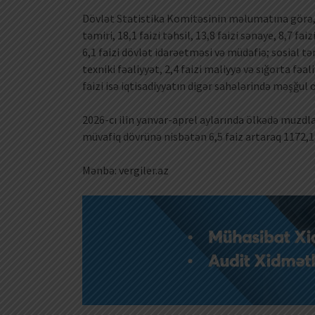
Dövlət Statistika Komitəsinin məlumatına görə, mu
təmiri, 18,1 faizi təhsil, 13,8 faizi sənaye, 8,7 fai
6,1 faizi dövlət idarəetməsi və müdafiə; sosial təm
texniki fəaliyyət, 2,4 faizi maliyyə və sığorta fəal
faizi isə iqtisadiyyatın digər sahələrində məşğul o
2026-cı ilin yanvar-aprel aylarında ölkədə muzdla
müvafiq dövrünə nisbətən 6,5 faiz artaraq 1172,1
Mənbə: vergiler.az