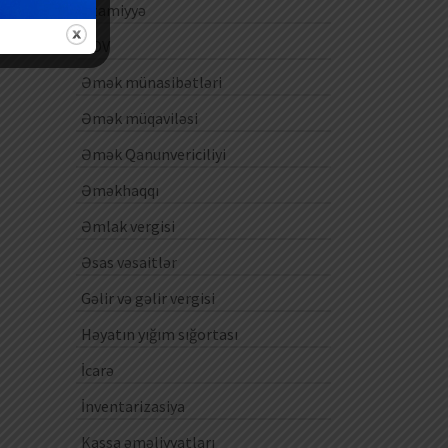
Ezamiyyə
ƏDV
Əmək münasibətləri
Əmək müqaviləsi
Əmək Qanunvericiliyi
Əməkhaqqı
Əmlak vergisi
Əsas vəsaitlər
Gəlir və gəlir vergisi
Həyatın yığım sığortası
İcarə
İnventarizasiya
Kassa əməliyyatları