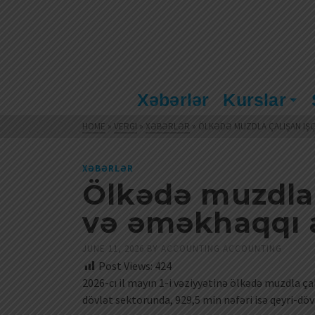
Xəbərlər
Kurslar
HOME
»
VERGI
»
XƏBƏRLƏR
»
ÖLKƏDƏ MUZDLA ÇALIŞAN IŞÇ
XƏBƏRLƏR
Ölkədə muzdla ç
və əməkhaqqı 
JUNE 11, 2026
BY
ACCOUNTING ACCOUNTING
Post Views:
424
2026-cı il mayın 1-i vəziyyətinə ölkədə muzdla ça
dövlət sektorunda, 929,5 min nəfəri isə qeyri-döv