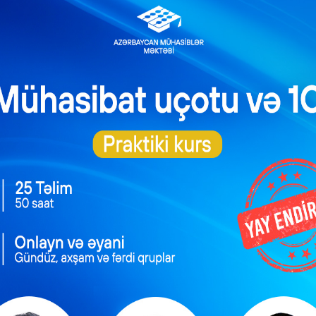
əsmiləşdirilməsi
bazarında yeni hədəflər