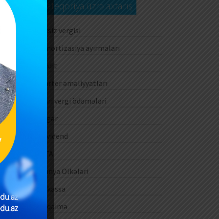
Kateqoriya üzrə axtarış
Aksiz vergisi
Amortizasiya ayırmaları
Audit
Barter əməliyyatları
Cari vergi ödəmələri
Digər
Dividend
DTA
Dünya Ölkələri
E-kassa
E-qaimə