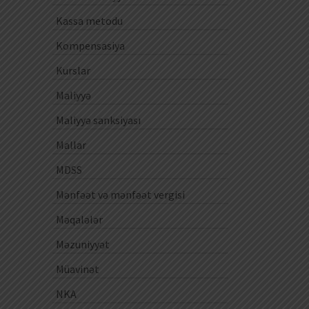
Kassa metodu
Kompensasiya
Kurslar
Maliyyə
Maliyyə sanksiyası
Mallar
MDSS
Mənfəət və mənfəət vergisi
Məqalələr
Məzuniyyət
Müavinət
NKA