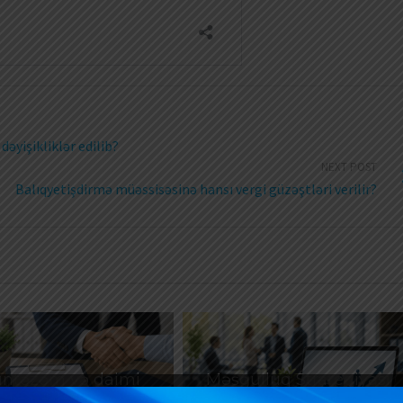
dəyişikliklər edilib?
NEXT POST
Balıqyetişdirmə müəssisəsinə hansı vergi güzəştləri verilir?
ntəzəm və daimi
Məşğulluq Strategiyası
xidmətlərin
2026–2030: Əmək