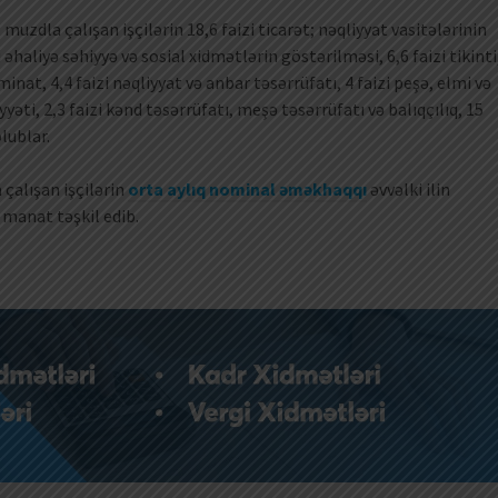
zdla çalışan işçilərin 18,6 faizi ticarət; nəqliyyat vasitələrinin
zi əhaliyə səhiyyə və sosial xidmətlərin göstərilməsi, 6,6 faizi tikinti
inat, 4,4 faizi nəqliyyat və anbar təsərrüfatı, 4 faizi peşə, elmi və
iyyəti, 2,3 faizi kənd təsərrüfatı, meşə təsərrüfatı və balıqçılıq, 15
lublar.
 çalışan işçilərin
orta aylıq nominal əməkhaqqı
əvvəlki ilin
 manat təşkil edib.