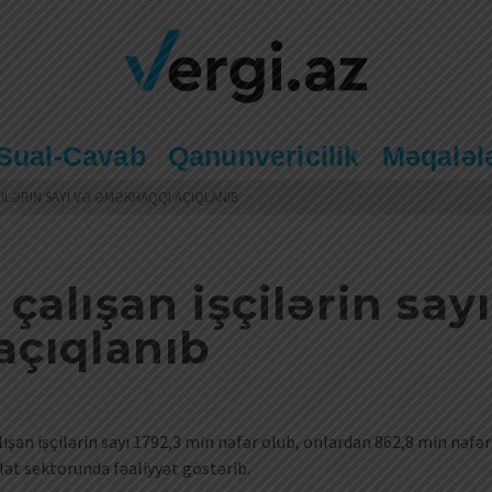
Sual-Cavab
Qanunvericilik
Məqaləl
ILƏRIN SAYI VƏ ƏMƏKHAQQI AÇIQLANIB
alışan işçilərin sayı
açıqlanıb
lışan işçilərin sayı 1792,3 min nəfər olub, onlardan 862,8 min nəfər
lət sektorunda fəaliyyət göstərib.