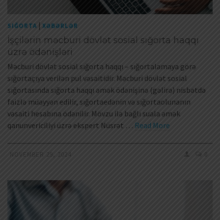
|
SIĞORTA
XƏBƏRLƏR
İşçilərin məcburi dövlət sosial sığorta haqqı
üzrə ödənişləri
Məcburi dövlət sosial sığorta haqqı – sığortalamaya görə
sığortaçıya verilən pul vəsaitidir. Məcburi dövlət sosial
sığortasında sığorta haqqı əmək ödənişinə (gəlirə) nisbətdə
faizlə müəyyən edilir, sığortaedənin və sığortaolunanın
vəsaiti hesabına ödənilir. Mövzu ilə bağlı suala əmək
qanunvericiliyi üzrə ekspert Nüsrət …
Read More
NOVEMBER 29, 2024
0