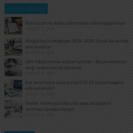
Ən son xəbərlər
Müntəzəm və daimi xidmətlərin rəsmiləşdirilməsi
AUGUST 7, 2026
Məşğulluq Strategiyası 2026–2030: Əmək bazarında
yeni hədəflər
AUGUST 6, 2026
ƏDV ödəyicilərinə mühüm yenilik – Bəyannamələri
vergi orqanı özü dolduracaq
AUGUST 6, 2026
Hər yeni invoys üzrə ayrıca DTA-03 ərizəsi təqdim
edilməlidirmi?
AUGUST 6, 2026
Dövlət mülkiyyətində olan əsas vəsaitlərin
verilməsi qaydası dəyişib
AUGUST 5, 2026