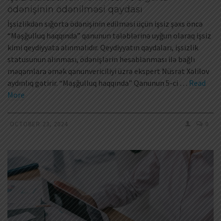
ödənişinin ödənilməsi qaydası
İşsizlikdən sığorta ödənişinin edilməsi üçün işsiz şəxs öncə
“Məşğulluq haqqında” qanunun tələblərinə uyğun olaraq işsiz
kimi qeydiyyata alınmalıdır. Qeydiyyatın qaydaları, işsizlik
statusunun alınması, ödənişlərin hesablanması ilə bağlı
məqamlara əmək qanunvericiliyi üzrə ekspert Nüsrət Xəlilov
aydınlıq gətirir. “Məşğulluq haqqında” Qanunun 5-ci …
Read
More
OCTOBER 23, 2024
0