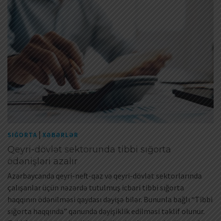
|
SIĞORTA
XƏBƏRLƏR
Qeyri-dövlət sektorunda tibbi sığorta
ödənişləri azalır
Azərbaycanda qeyri-neft-qaz və qeyri-dövlət sektorlarında
çalışanlar üçün nəzərdə tutulmuş icbari tibbi sığorta
haqqının ödənilməsi qaydası dəyişə bilər. Bununla bağlı “Tibbi
sığorta haqqında” qanunda dəyişiklik edilməsi təklif olunur.