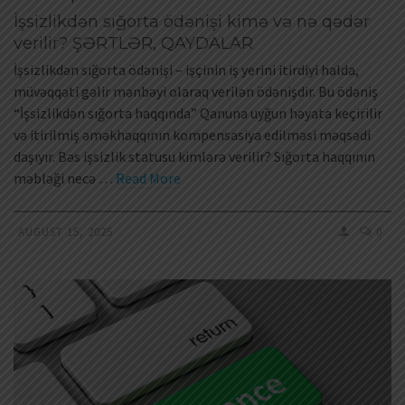
İşsizlikdən sığorta ödənişi kimə və nə qədər
verilir? ŞƏRTLƏR, QAYDALAR
İşsizlikdən sığorta ödənişi – işçinin iş yerini itirdiyi halda,
müvəqqəti gəlir mənbəyi olaraq verilən ödənişdir. Bu ödəniş
“İşsizlikdən sığorta haqqında” Qanuna uyğun həyata keçirilir
və itirilmiş əməkhaqqının kompensasiya edilməsi məqsədi
daşıyır. Bəs işsizlik statusu kimlərə verilir? Sığorta haqqının
məbləği necə …
Read More
AUGUST 15, 2025
0