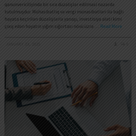
qanunvericiliyində bir sıra düzəlişlər edilməsi nəzərdə
tutulmuşdur. Mühasibatlıq və vergi münasibətləri ilə bağlı
həyata keçirilən düzəlişlərlə yanaşı, investisiya aləti kimi
çıxış edən həyatın yığım sığortası növü üzrə …
Read More
JANUARY 23, 2025
0