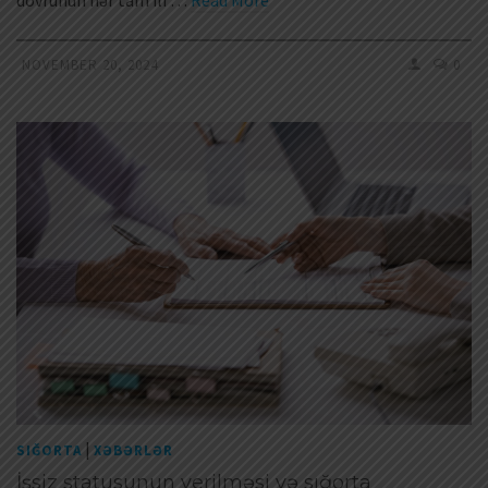
NOVEMBER 20, 2024
0
|
SIĞORTA
XƏBƏRLƏR
İşsiz statusunun verilməsi və sığorta