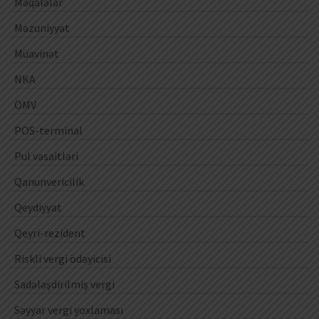
Məqalələr
Məzuniyyət
Müavinət
NKA
ÖMV
POS-terminal
Pul vəsaitləri
Qanunvericilik
Qeydiyyat
Qeyri-rezident
Riskli vergi ödəyicisi
Sadələşdirilmiş vergi
Səyyar vergi yoxlaması