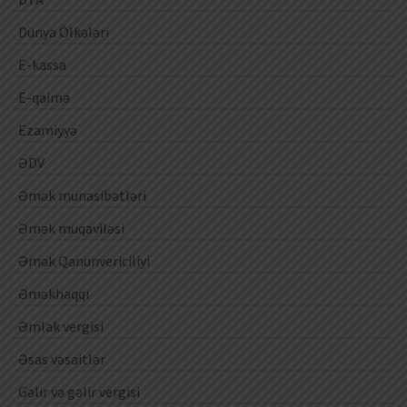
Dünya Ölkələri
E-kassa
E-qaimə
Ezamiyyə
ƏDV
Əmək münasibətləri
Əmək müqaviləsi
Əmək Qanunvericiliyi
Əməkhaqqı
Əmlak vergisi
Əsas vəsaitlər
Gəlir və gəlir vergisi