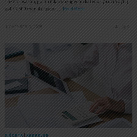
Təklifə əsasən, gələn ildən sözügedən kateqoriya üzrə aylıq
gəlir 2 500 manata qədər …
Read More
NOVEMBER 3, 2025
0
|
SIĞORTA
XƏBƏRLƏR