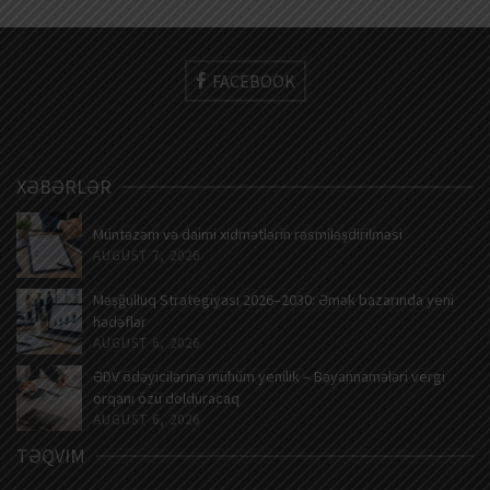
FACEBOOK
XƏBƏRLƏR
Müntəzəm və daimi xidmətlərin rəsmiləşdirilməsi
AUGUST 7, 2026
Məşğulluq Strategiyası 2026–2030: Əmək bazarında yeni
hədəflər
AUGUST 6, 2026
ƏDV ödəyicilərinə mühüm yenilik – Bəyannamələri vergi
orqanı özü dolduracaq
AUGUST 6, 2026
TƏQVIM