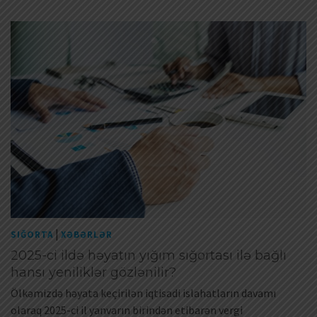
|
SIĞORTA
XƏBƏRLƏR
2025-ci ildə həyatın yığım sığortası ilə bağlı
hansı yeniliklər gözlənilir?
Ölkəmizdə həyata keçirilən iqtisadi islahatların davamı
olaraq 2025-ci il yanvarın birindən etibarən vergi