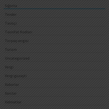
Sığorta
Tender
Təsisçi
Təsnifat Kodları
Torpaq vergisi
Turizm
Uncategorized
Vergi
Vergi güzəşti
Xəbərlər
Xərclər
Xidmətlər