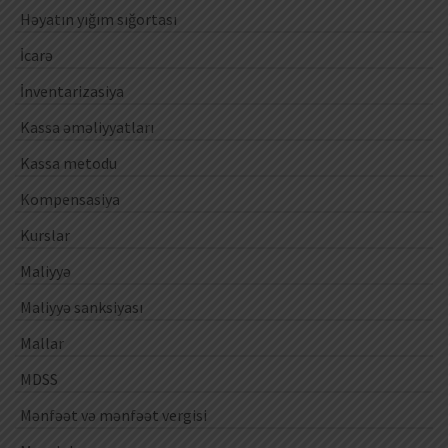
Həyatın yığım sığortası
İcarə
İnventarizasiya
Kassa əməliyyatları
Kassa metodu
Kompensasiya
Kurslar
Maliyyə
Maliyyə sanksiyası
Mallar
MDSS
Mənfəət və mənfəət vergisi