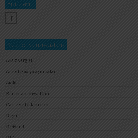
Bizi izləyin
Kateqoriya üzrə axtarış
Aksiz vergisi
Amortizasiya ayırmaları
Audit
Barter əməliyyatları
Cari vergi ödəmələri
Digər
Dividend
DTA