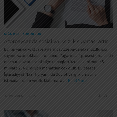
|
SIĞORTA
XƏBƏRLƏR
Azərbaycanda sosial və işsizlik sığortası artır
Bu ilin yanvar-oktyabr aylarında Azərbaycanda muzdlu işçi
sayının və əməkhaqqı fondunun “ağarması” prosesi şəraitində
məcburi dövlət sosial sığorta haqları üzrə daxilolmalar 5
milyard 234,2 milyon manatdan çox olub. Bu barədə
İqtisadiyyat Nazirliyi yanında Dövlət Vergi Xidmətinə
istinadən xəbər verilir. Məlumata …
Read More
NOVEMBER 5, 2025
0