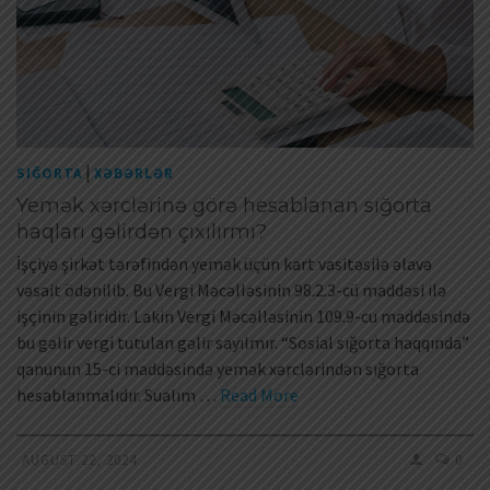
|
SIĞORTA
XƏBƏRLƏR
Yemək xərclərinə görə hesablanan sığorta
haqları gəlirdən çıxılırmı?
İşçiyə şirkət tərəfindən yemək üçün kart vasitəsilə əlavə
vəsait ödənilib. Bu Vergi Məcəlləsinin 98.2.3-cü maddəsi ilə
işçinin gəliridir. Lakin Vergi Məcəlləsinin 109.9-cu maddəsində
bu gəlir vergi tutulan gəlir sayılmır. “Sosial sığorta haqqında”
qanunun 15-ci maddəsində yemək xərclərindən sığorta
hesablanmalıdır. Sualım …
Read More
AUGUST 22, 2024
0