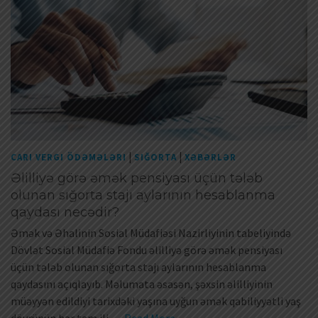
|
|
CARI VERGI ÖDƏMƏLƏRI
SIĞORTA
XƏBƏRLƏR
Əlilliyə görə əmək pensiyası üçün tələb
olunan sığorta stajı aylarının hesablanma
qaydası necədir?
Əmək və Əhalinin Sosial Müdafiəsi Nazirliyinin tabeliyində
Dövlət Sosial Müdafiə Fondu əlilliyə görə əmək pensiyası
üçün tələb olunan sığorta stajı aylarının hesablanma
qaydasını açıqlayıb. Məlumata əsasən, şəxsin əlilliyinin
müəyyən edildiyi tarixdəki yaşına uyğun əmək qabiliyyətli yaş
dövrünün hər tam ili …
Read More