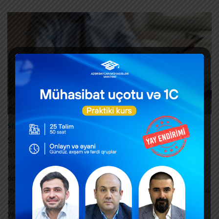
|
SIĞORTA
XƏBƏRLƏR
Sığorta xərcləri gəlirdən necə çıxılır?
İstehsal müəssisəsi balansında olan avadanlıqları sığorta
şirkətində 01.02.2024 – 01.02.2026-ci illəri əhatə edən iki illik
dövr üzrə sığortalayıb və sığorta şirkətinə 12.000 manat
məbləğində sığorta haqqı ödəyib. Bu zaman müəssisə sığorta
xərclərini gəlirdən necə çıxmalıdır? İqtisadiyyat Nazirliyi
yanında Dövlət Vergi …
Read More