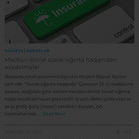
|
SIĞORTA
XƏBƏRLƏR
Məcburi dövlət sosial sığorta haqqından
azadolmalar
Mövzunu əmək qanunvericiliyi üzrə ekspert Nüsrət Xəlilov
şərh edir. “Sosial sığorta haqqında” Qanunun 15-ci maddəsinə
əsasən, aşağıdakı gəlir növləri məcburi dövlət sosial sığorta
haqqı hesablanmayan gəlirlərdir: iş vaxtı daimi yolda olan və
ya işi gediş-gəliş (səyyar) xarakteri daşıyan, çöl
təşkilatlarında …
Read More
JANUARY 28, 2025
0