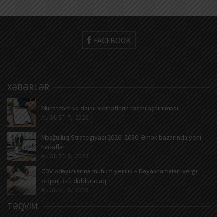
FACEBOOK
XƏBƏRLƏR
Müntəzəm və daimi xidmətlərin rəsmiləşdirilməsi
AUGUST 7, 2026
Məşğulluq Strategiyası 2026–2030: Əmək bazarında yeni
hədəflər
AUGUST 6, 2026
ƏDV ödəyicilərinə mühüm yenilik – Bəyannamələri vergi
orqanı özü dolduracaq
AUGUST 6, 2026
TƏQVIM