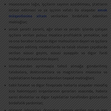
müəssisənin ləğvi, işçilərin sayının azaldılması, ştatların
ixtisar edilməsi və ya işçinin vəfatı ilə əlaqədar
əmək
müqaviləsinə xitam
verilərkən birdəfəlik ödənilən
məbləğlər;
əmək şəraiti zərərli, ağır olan və yeraltı işlərdə çalışan
işçilərə verilən pulsuz müalicə-profilaktik yeməklər, süd
və ona bərabər tutulan digər məhsulların dəyəri və işçilərə
müəyyən edilmiş müddətlərdə və tələb olunan çeşidlərdə
verilən xüsusi geyim, xüsusi ayaqqabı və digər fərdi
mühafizə vasitələrinin dəyəri;
istehsalatdan ayrılmaqla təhsil almağa göndərilmiş
tələbələrə, doktorantlara və magistrlərə müəssisə və
təşkilatların hesabına ödənilən təqaüd məbləğləri;
təbii fəlakət və digər fövqəladə hallarla əlaqədar müvafiq
icra hakimiyyəti orqanlarının qərarları əsasında, habelə
xarici dövlətlər və digər təşkilatlar tərəfindən göstərilən
birdəfəlik yardımlar;
aliment ödənişləri, donorluq zamanı verilən qan və qan