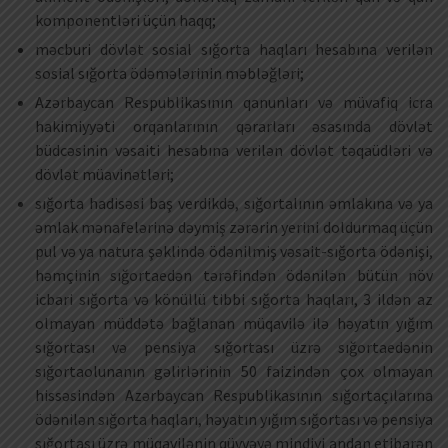
komponentləri üçün haqq;
məcburi dövlət sosial sığorta haqları hesabına verilən
sosial sığorta ödəmələrinin məbləğləri;
Azərbaycan Respublikasının qanunları və müvafiq icra
hakimiyyəti orqanlarının qərarları əsasında dövlət
büdcəsinin vəsaiti hesabına verilən dövlət təqaüdləri və
dövlət müavinətləri;
sığorta hadisəsi baş verdikdə, sığortalının əmlakına və ya
əmlak mənafelərinə dəymiş zərərin yerini doldurmaq üçün
pul və ya natura şəklində ödənilmiş vəsait-sığorta ödənişi,
həmçinin sığortaedən tərəfindən ödənilən bütün növ
icbari sığorta və könüllü tibbi sığorta haqları, 3 ildən az
olmayan müddətə bağlanan müqavilə ilə həyatın yığım
sığortası və pensiya sığortası üzrə sığortaedənin
sığortaolunanın gəlirlərinin 50 faizindən çox olmayan
hissəsindən Azərbaycan Respublikasının sığortaçılarına
ödənilən sığorta haqları, həyatın yığım sığortası və pensiya
sığortası üzrə müqavilənin qüvvəyə mindiyi andan etibarən