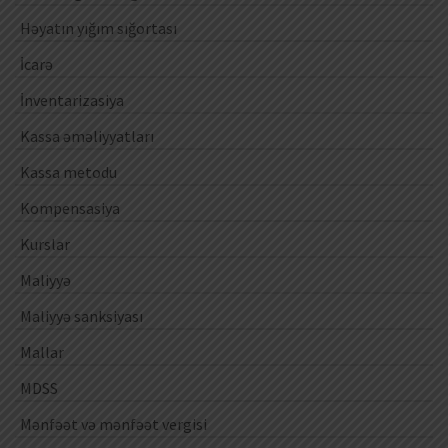
Həyatın yığım sığortası
İcarə
İnventarizasiya
Kassa əməliyyatları
Kassa metodu
Kompensasiya
Kurslar
Maliyyə
Maliyyə sanksiyası
Mallar
MDSS
Mənfəət və mənfəət vergisi