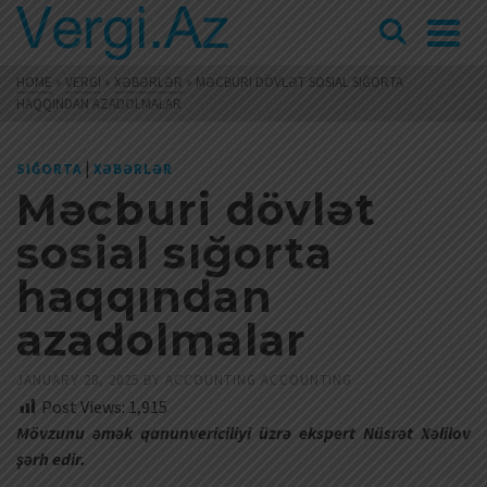
HOME
»
VERGI
»
XƏBƏRLƏR
»
MƏCBURI DÖVLƏT SOSIAL SIĞORTA
HAQQINDAN AZADOLMALAR
|
SIĞORTA
XƏBƏRLƏR
Məcburi dövlət
sosial sığorta
haqqından
azadolmalar
JANUARY 28, 2025
BY
ACCOUNTING ACCOUNTING
Post Views:
1,915
Mövzunu əmək qanunvericiliyi üzrə ekspert Nüsrət Xəlilov
şərh edir.