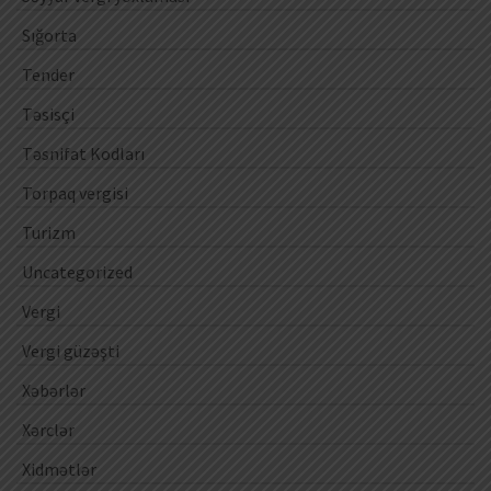
Sığorta
Tender
Təsisçi
Təsnifat Kodları
Torpaq vergisi
Turizm
Uncategorized
Vergi
Vergi güzəşti
Xəbərlər
Xərclər
Xidmətlər