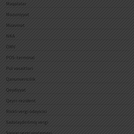
Məqalələr
Məzuniyyət
Müavinət
NKA
ÖMV
POS-terminal
Pul vəsaitləri
Qanunvericilik
Qeydiyyat
Qeyri-rezident
Riskli vergi ödəyicisi
Sadələşdirilmiş vergi
Səyyar vergi yoxlaması