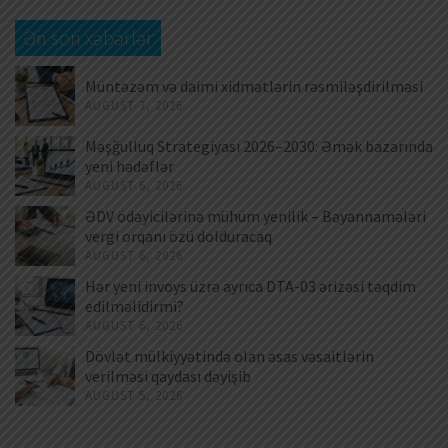
Ən son xəbərlər
Müntəzəm və daimi xidmətlərin rəsmiləşdirilməsi
AUGUST 7, 2026
Məşğulluq Strategiyası 2026–2030: Əmək bazarında
yeni hədəflər
AUGUST 6, 2026
ƏDV ödəyicilərinə mühüm yenilik – Bəyannamələri
vergi orqanı özü dolduracaq
AUGUST 6, 2026
Hər yeni invoys üzrə ayrıca DTA-03 ərizəsi təqdim
edilməlidirmi?
AUGUST 6, 2026
Dövlət mülkiyyətində olan əsas vəsaitlərin
verilməsi qaydası dəyişib
AUGUST 5, 2026