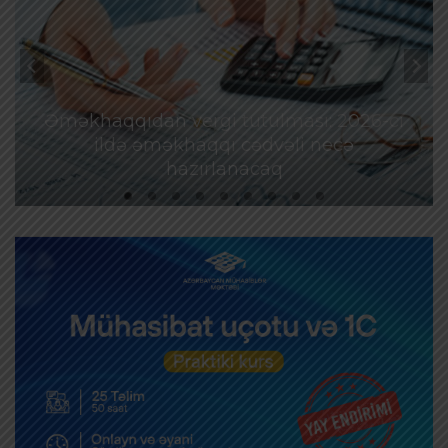
Əməkhaqqıdan vergi tutulması: 2026-cı
ildə əməkhaqqı cədvəli necə
hazırlanacaq