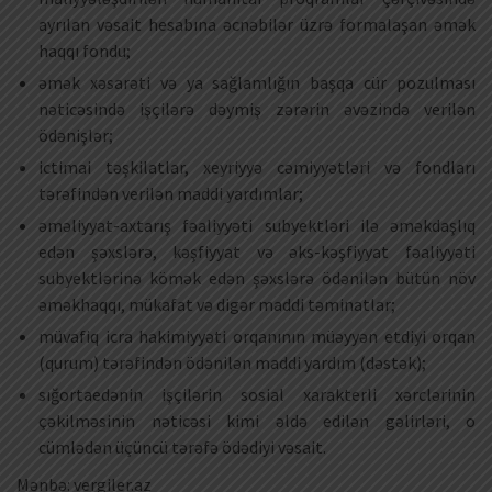
ayrılan vəsait hesabına əcnəbilər üzrə formalaşan əmək
haqqı fondu;
əmək xəsarəti və ya sağlamlığın başqa cür pozulması
nəticəsində işçilərə dəymiş zərərin əvəzində verilən
ödənişlər;
ictimai təşkilatlar, xeyriyyə cəmiyyətləri və fondları
tərəfindən verilən maddi yardımlar;
əməliyyat-axtarış fəaliyyəti subyektləri ilə əməkdaşlıq
edən şəxslərə, kəşfiyyat və əks-kəşfiyyat fəaliyyəti
subyektlərinə kömək edən şəxslərə ödənilən bütün növ
əməkhaqqı, mükafat və digər maddi təminatlar;
müvafiq icra hakimiyyəti orqanının müəyyən etdiyi orqan
(qurum) tərəfindən ödənilən maddi yardım (dəstək);
sığortaedənin işçilərin sosial xarakterli xərclərinin
çəkilməsinin nəticəsi kimi əldə edilən gəlirləri, o
cümlədən üçüncü tərəfə ödədiyi vəsait.
Mənbə: vergiler.az