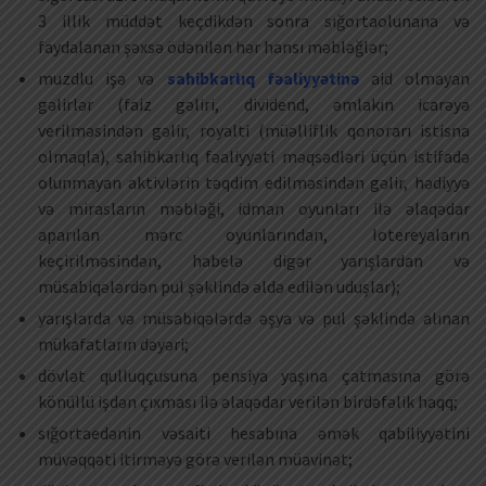
3 illik müddət keçdikdən sonra sığortaolunana və
faydalanan şəxsə ödənilən hər hansı məbləğlər;
muzdlu işə və
sahibkarlıq fəaliyyətinə
aid olmayan
gəlirlər (faiz gəliri, dividend, əmlakın icarəyə
verilməsindən gəlir, royalti (müəlliflik qonorarı istisna
olmaqla), sahibkarlıq fəaliyyəti məqsədləri üçün istifadə
olunmayan aktivlərin təqdim edilməsindən gəlir, hədiyyə
və mirasların məbləği, idman oyunları ilə əlaqədar
aparılan mərc oyunlarından, lotereyaların
keçirilməsindən, habelə digər yarışlardan və
müsabiqələrdən pul şəklində əldə edilən uduşlar);
yarışlarda və müsabiqələrdə əşya və pul şəklində alınan
mükafatların dəyəri;
dövlət qulluqçusuna pensiya yaşına çatmasına görə
könüllü işdən çıxması ilə əlaqədar verilən birdəfəlik haqq;
sığortaedənin vəsaiti hesabına əmək qabiliyyətini
müvəqqəti itirməyə görə verilən müavinət;