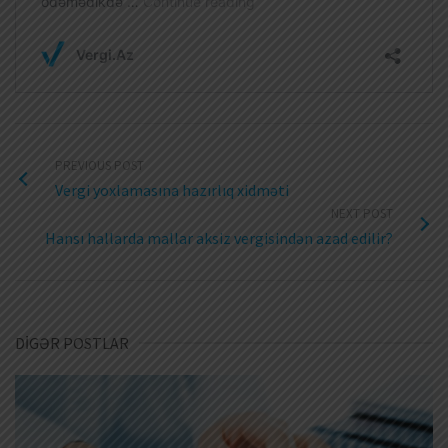
PREVIOUS POST
Vergi yoxlamasına hazırlıq xidməti
NEXT POST
Hansı hallarda mallar aksiz vergisindən azad edilir?
DİGƏR POSTLAR