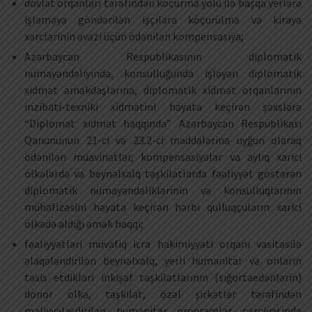
dövlət orqanları tərəfindən köçürmə yolu ilə başqa yerlərə
işləməyə göndərilən işçilərə köçürülmə və kirayə
xərclərinin əvəzi üçün ödənilən kompensasiya;
Azərbaycan Respublikasının diplomatik
nümayəndəliyində, konsulluğunda işləyən diplomatik
xidmət əməkdaşlarına, diplomatik xidmət orqanlarının
inzibati-texniki xidmətini həyata keçirən şəxslərə
“Diplomat xidmət haqqında” Azərbaycan Respublikası
Qanununun 21-ci və 23.2-ci maddələrinə uyğun olaraq
ödənilən müavinətlər, kompensasiyalar va aylıq xarici
ölkələrdə və beynəlxalq təşkilatlarda fəaliyyət göstərən
diplomatik nümayəndəliklərinin və konsulluqlarının
mühafizəsini həyata keçirən hərbi qulluqçuların xarici
ölkədə aldığı əmək haqqı;
fəaliyyətləri müvafiq icra hakimiyyəti orqanı vasitəsilə
əlaqələndirilən beynəlxalq, yerli humanitar və onların
təsis etdikləri inkişaf təşkilatlarının (sığortaedənlərin)
donor ölkə, təşkilat, özəl şirkətlər tərəfindən
maliyyələşdirilən humanitar proqramlar çərçivəsində