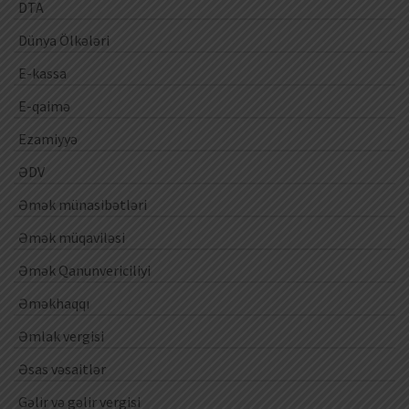
DTA
Dünya Ölkələri
E-kassa
E-qaimə
Ezamiyyə
ƏDV
Əmək münasibətləri
Əmək müqaviləsi
Əmək Qanunvericiliyi
Əməkhaqqı
Əmlak vergisi
Əsas vəsaitlər
Gəlir və gəlir vergisi