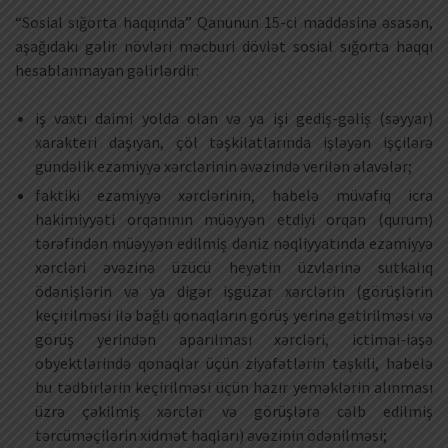
“Sosial sığorta haqqında” Qanunun 15-ci maddəsinə əsasən,
aşağıdakı gəlir növləri məcburi dövlət sosial sığorta haqqı
hesablanmayan gəlirlərdir:
iş vaxtı daimi yolda olan və ya işi gediş-gəliş (səyyar)
xarakteri daşıyan, çöl təşkilatlarında işləyən işçilərə
gündəlik ezamiyyə xərclərinin əvəzində verilən əlavələr;
faktiki ezamiyyə xərclərinin, habelə müvafiq icra
hakimiyyəti orqanının müəyyən etdiyi orqan (qurum)
tərəfindən müəyyən edilmiş dəniz nəqliyyatında ezamiyyə
xərcləri əvəzinə üzücü heyətin üzvlərinə sutkalıq
ödənişlərin və ya digər işgüzar xərclərin (görüşlərin
keçirilməsi ilə bağlı qonaqların görüş yerinə gətirilməsi və
görüş yerindən aparılması xərcləri, ictimai-iaşə
obyektlərində qonaqlar üçün ziyafətlərin təşkili, habelə
bu tədbirlərin keçirilməsi üçün hazır yeməklərin alınması
üzrə çəkilmiş xərclər və görüşlərə cəlb edilmiş
tərcüməçilərin xidmət haqları) əvəzinin ödənilməsi;