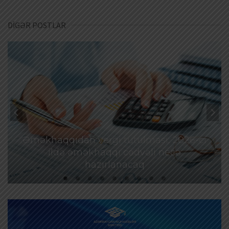
DİGƏR POSTLAR
Əməkhaqqıdan vergi tutulması: 2026-cı
ildə əməkhaqqı cədvəli necə
hazırlanacaq