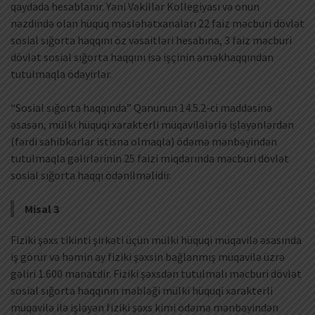
qaydada hesablanır. Yəni Vəkillər Kollegiyası və onun
nəzdində olan hüquq məsləhətxanaları 22 faiz məcburi dövlət
sosial sığorta haqqını öz vəsaitləri hesabına, 3 faiz məcburi
dövlət sosial sığorta haqqını isə işçinin əməkhaqqından
tutulmaqla ödəyirlər.
“Sosial sığorta haqqında” Qanunun 14.5.2-ci maddəsinə
əsasən, mülki hüquqi xarakterli müqavilələrlə işləyənlərdən
(fərdi sahibkarlar istisna olmaqla) ödəmə mənbəyindən
tutulmaqla gəlirlərinin 25 faizi miqdarında məcburi dövlət
sosial sığorta haqqı ödənilməlidir.
Misal 3
Fiziki şəxs tikinti şirkəti üçün mülki hüquqi müqavilə əsasında
iş görür və həmin ay fiziki şəxsin bağlanmış müqavilə üzrə
gəliri 1.600 manatdir. Fiziki şəxsdən tutulmalı məcburi dövlət
sosial sığorta haqqının məbləği mülki hüquqi xarakterli
müqavilə ilə işləyən fiziki şəxs kimi ödəmə mənbəyindən