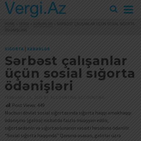
HOME
»
VERGI
»
XƏBƏRLƏR
»
SƏRBƏST ÇALIŞANLAR ÜÇÜN SOSIAL SIĞORTA
ÖDƏNIŞLƏRI
|
SIĞORTA
XƏBƏRLƏR
Sərbəst çalışanlar
üçün sosial sığorta
ödənişləri
FEBRUARY 19, 2026
BY
ACCOUNTING ACCOUNTING
Post Views:
449
Məcburi dövlət sosial sığortasında sığorta haqqı əməkhaqqı
ödənişinə (gəlirə) nisbətdə faizlə müəyyən edilir,
sığortaedənin və sığortaolunanın vəsaiti hesabına ödənilir.
“Sosial sığorta haqqında” Qanuna əsasən, gəlirlər üzrə