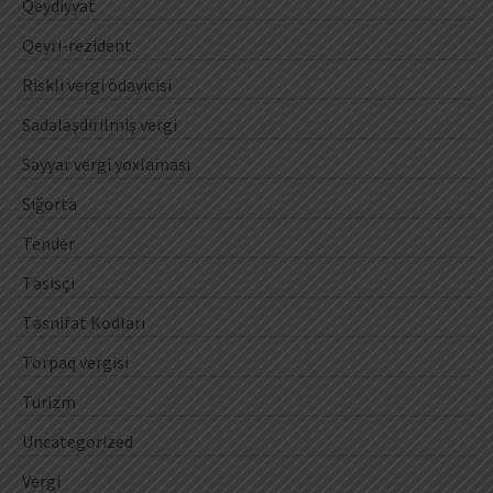
Qeydiyyat
Qeyri-rezident
Riskli vergi ödəyicisi
Sadələşdirilmiş vergi
Səyyar vergi yoxlaması
Sığorta
Tender
Təsisçi
Təsnifat Kodları
Torpaq vergisi
Turizm
Uncategorized
Vergi