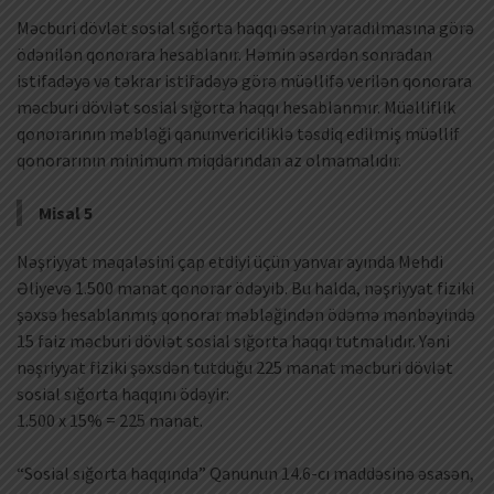
Məcburi dövlət sosial sığorta haqqı əsərin yaradılmasına görə
ödənilən qonorara hesablanır. Həmin əsərdən sonradan
istifadəyə və təkrar istifadəyə görə müəllifə verilən qonorara
məcburi dövlət sosial sığorta haqqı hesablanmır. Müəlliflik
qonorarının məbləği qanunvericiliklə təsdiq edilmiş müəllif
qonorarının minimum miqdarından az olmamalıdır.
Misal 5
Nəşriyyat məqaləsini çap etdiyi üçün yanvar ayında Mehdi
Əliyevə 1.500 manat qonorar ödəyib. Bu halda, nəşriyyat fiziki
şəxsə hesablanmış qonorar məbləğindən ödəmə mənbəyində
15 faiz məcburi dövlət sosial sığorta haqqı tutmalıdır. Yəni
nəşriyyat fiziki şəxsdən tutduğu 225 manat məcburi dövlət
sosial sığorta haqqını ödəyir:
1.500 x 15% = 225 manat.
“Sosial sığorta haqqında” Qanunun 14.6-cı maddəsinə əsasən,