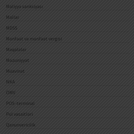
Maliyyə sanksiyası
Mallar
MDSS
Mənfəət və mənfəət vergisi
Məqalələr
Məzuniyyət
Müavinət
NKA
ÖMV
POS-terminal
Pul vəsaitləri
Qanunvericilik