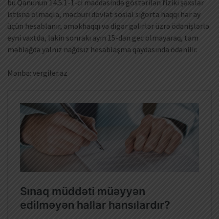
bu Qanunun 14.5.1-1-ci maddəsində göstərilən fiziki şəxslər
istisna olmaqla, məcburi dövlət sosial sığorta haqqı hər ay
üçün hesablanır, əməkhaqqı və digər gəlirlər üzrə ödənişlərlə
eyni vaxtda, lakin sonrakı ayın 15-dən gec olmayaraq, tam
məbləğdə yalnız nağdsız hesablaşma qaydasında ödənilir.
Mənbə: vergiler.az