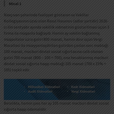
Misal 1
Naxçıvan şəhərində fəaliyyət göstərən və Vəkillər
Kollegiyasının üzvü olan Rəsul Həsənov (adlar şərtidir) 2026-
cı ilin sentyabr ayında vəkillik xidmətinin göstərilməsi üçün 3
firma ilə müqavilə bağlayıb. Həmin ay vəkilin bağlanmış
müqavilələr üzrə gəliri 800 manat, həmin dövr üçün Vergi
Məcəlləsi ilə müəyyənləşdirilən gəlirdən çıxılan xərc məbləği
100 manat, məcburi dövlət sosial sığortasına cəlb olunan
gəliri 700 manat (800 – 100 = 700), ona hesablanmış məcburi
dövlət sosial sığorta haqqı məbləği 105 manat (700 x 15% =
105) təşkil edir.
Beləliklə, həmin şəxs hər ay 105 manat məcburi dövlət sosial
sığorta haqqı ödəməlidir.