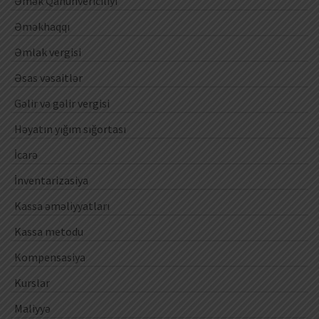
Əmək Qanunvericiliyi
Əməkhaqqı
Əmlak vergisi
Əsas vəsaitlər
Gəlir və gəlir vergisi
Həyatın yığım sığortası
İcarə
İnventarizasiya
Kassa əməliyyatları
Kassa metodu
Kompensasiya
Kurslar
Maliyyə