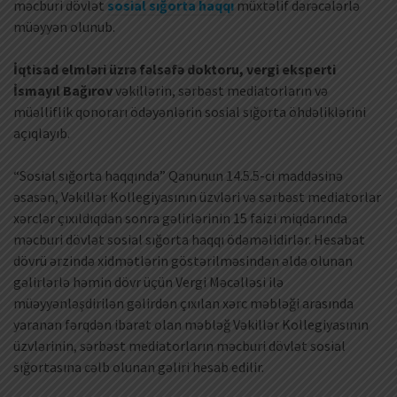
məcburi dövlət
sosial sığorta haqqı
müxtəlif dərəcələrlə
müəyyən olunub.
İqtisad elmləri üzrə fəlsəfə doktoru, vergi eksperti
İsmayıl Bağırov
vəkillərin, sərbəst mediatorların və
müəlliflik qonorarı ödəyənlərin sosial sığorta öhdəliklərini
açıqlayıb.
“Sosial sığorta haqqında” Qanunun 14.5.5-ci maddəsinə
əsasən, Vəkillər Kollegiyasının üzvləri və sərbəst mediatorlar
xərclər çıxıldıqdan sonra gəlirlərinin 15 faizi miqdarında
məcburi dövlət sosial sığorta haqqı ödəməlidirlər. Hesabat
dövrü ərzində xidmətlərin göstərilməsindən əldə olunan
gəlirlərlə həmin dövr üçün Vergi Məcəlləsi ilə
müəyyənləşdirilən gəlirdən çıxılan xərc məbləği arasında
yaranan fərqdən ibarət olan məbləğ Vəkillər Kollegiyasının
üzvlərinin, sərbəst mediatorların məcburi dövlət sosial
sığortasına cəlb olunan gəliri hesab edilir.