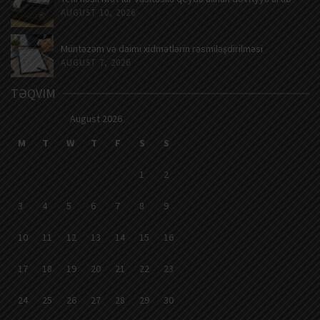
AUGUST 10, 2026
Müntəzəm və daimi xidmətlərin rəsmiləşdirilməsi
AUGUST 7, 2026
TƏQVIM
August 2026
M
T
W
T
F
S
S
1
2
3
4
5
6
7
8
9
10
11
12
13
14
15
16
17
18
19
20
21
22
23
24
25
26
27
28
29
30