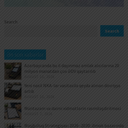
Search
Search
Ən son xəbərlər
Azərbaycanda bu il daşınmaz əmlak alıcılarına 20
milyon manatdan çox ƏDV qaytarılıb
AUGUST 10, 2026
Yeni nəsil NKA-lar vasitəsilə qeydə alınan dövriyyə
artıb
AUGUST 10, 2026
Müntəzəm və daimi xidmətlərin rəsmiləşdirilməsi
AUGUST 7, 2026
Məşğulluq Strategiyası 2026–2030: Əmək bazarında