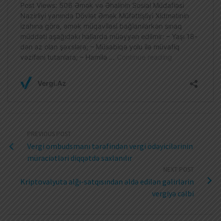
PREVIOUS POST
Vergi ombudsmanı tərəfindən vergi ödəyicilərinin
müraciətləri diqqətdə saxlanılır
NEXT POST
Kriptovalyuta alğı-satqısından əldə edilən gəlirlərin
vergiyə cəlbi