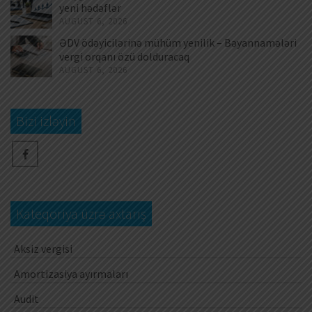
yeni hədəflər
AUGUST 6, 2026
ƏDV ödəyicilərinə mühüm yenilik – Bəyannamələri
vergi orqanı özü dolduracaq
AUGUST 6, 2026
Bizi izləyin
Kateqoriya üzrə axtarış
Aksiz vergisi
Amortizasiya ayırmaları
Audit