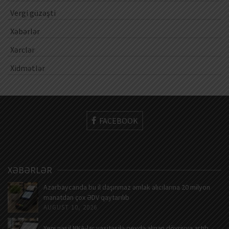
Vergi güzəşti
Xəbərlər
Xərclər
Xidmətlər
FACEBOOK
XƏBƏRLƏR
Azərbaycanda bu il daşınmaz əmlak alıcılarına 20 milyon
manatdan çox ƏDV qaytarılıb
AUGUST 10, 2026
Yeni nəsil NKA-lar vasitəsilə qeydə alınan dövriyyə artıb