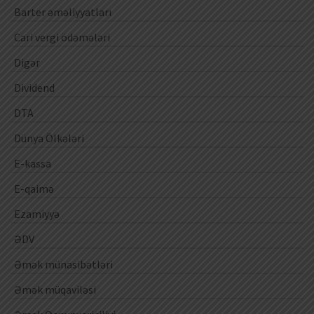
Barter əməliyyatları
Cari vergi ödəmələri
Digər
Dividend
DTA
Dünya Ölkələri
E-kassa
E-qaimə
Ezamiyyə
ƏDV
Əmək münasibətləri
Əmək müqaviləsi