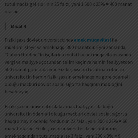
tutulmaqla gəlirlərinin 25 faizi, yəni 1.600 x 25% = 400 manat
olacaq.
Misal 4
Fiziki şəxs dövlət universitetində
əmək müqaviləsi
ilə
müəllim işləyir və əməkhaqqı 300 manatdır. Eyni zamanda,
“Cahan Holdinq”in işçilərinə mülki hüquqi müqavilə əsasında
vergi və maliyyə uçotundan təlim keçir və həmin fəaliyyətdən
500 manat gəlir əldə edir. Fiziki şəxsdən tutulmalı olan və
universitetin həmin fiziki şəxsin əməkhaqqına görə ödəməli
olduğu məcburi dövlət sosial sığorta haqqının məbləğini
hesablayaq.
Fiziki şəxsin universitetdəki əmək fəaliyyəti ilə bağlı
universitetin ödəməli olduğu məcburi dövlət sosial sığorta
haqqı əməyin ödənişi fondunun 22 faizi, yəni 300 x 22% = 66
manat olacaq. Fiziki şəxsin universitetdə hesablanmış
əməkhaqqından tutulmaqla isə 3 faizi, yəni 300 x 3% = 9