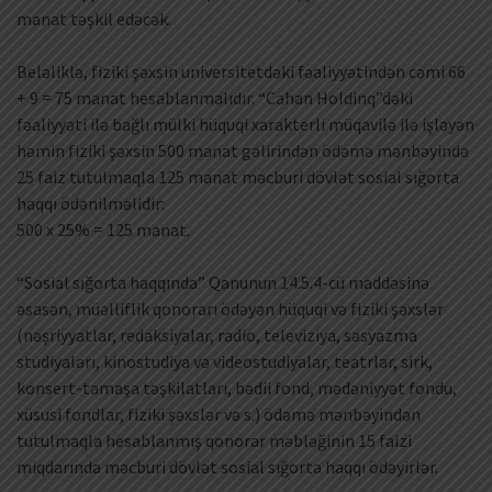
manat təşkil edəcək.
Beləliklə, fiziki şəxsin universitetdəki fəaliyyətindən cəmi 66
+ 9 = 75 manat hesablanmalıdır. “Cahan Holdinq”dəki
fəaliyyəti ilə bağlı mülki hüquqi xarakterli müqavilə ilə işləyən
həmin fiziki şəxsin 500 manat gəlirindən ödəmə mənbəyində
25 faiz tutulmaqla 125 manat məcburi dövlət sosial sığorta
haqqı ödənilməlidir:
500 x 25% = 125 manat.
“Sosial sığorta haqqında” Qanunun 14.5.4-cü maddəsinə
əsasən, müəlliflik qonorarı ödəyən hüquqi və fiziki şəxslər
(nəşriyyatlar, redaksiyalar, radio, televiziya, səsyazma
studiyaları, kinostudiya və videostudiyalar, teatrlar, sirk,
konsert-tamaşa təşkilatları, bədii fond, mədəniyyət fondu,
xüsusi fondlar, fiziki şəxslər və s.) ödəmə mənbəyindən
tutulmaqla hesablanmış qonorar məbləğinin 15 faizi
miqdarında məcburi dövlət sosial sığorta haqqı ödəyirlər.