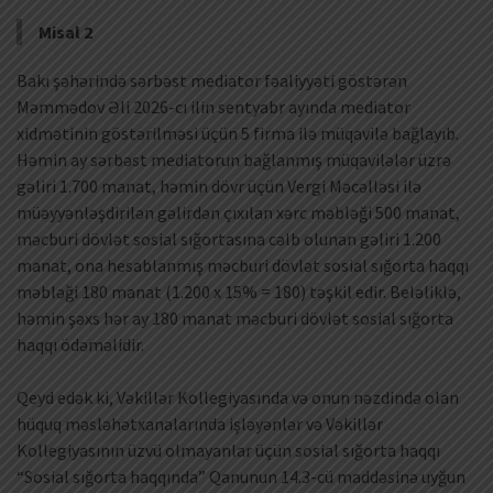
Misal 2
Bakı şəhərində sərbəst mediator fəaliyyəti göstərən
Məmmədov Əli 2026-cı ilin sentyabr ayında mediator
xidmətinin göstərilməsi üçün 5 firma ilə müqavilə bağlayıb.
Həmin ay sərbəst mediatorun bağlanmış müqavilələr üzrə
gəliri 1.700 manat, həmin dövr üçün Vergi Məcəlləsi ilə
müəyyənləşdirilən gəlirdən çıxılan xərc məbləği 500 manat,
məcburi dövlət sosial sığortasına cəlb olunan gəliri 1.200
manat, ona hesablanmış məcburi dövlət sosial sığorta haqqı
məbləği 180 manat (1.200 x 15% = 180) təşkil edir. Beləliklə,
həmin şəxs hər ay 180 manat məcburi dövlət sosial sığorta
haqqı ödəməlidir.
Qeyd edək ki, Vəkillər Kollegiyasında və onun nəzdində olan
hüquq məsləhətxanalarında işləyənlər və Vəkillər
Kollegiyasının üzvü olmayanlar üçün sosial sığorta haqqı
“Sosial sığorta haqqında” Qanunun 14.3-cü maddəsinə uyğun