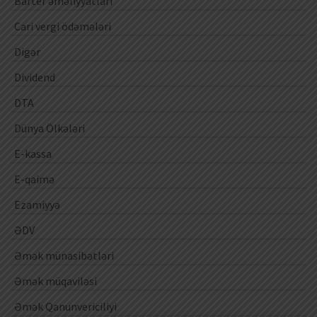
Barter əməliyyatları
Cari vergi ödəmələri
Digər
Dividend
DTA
Dünya Ölkələri
E-kassa
E-qaimə
Ezamiyyə
ƏDV
Əmək münasibətləri
Əmək müqaviləsi
Əmək Qanunvericiliyi