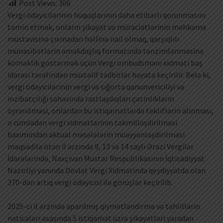
Post Views:
306
Vergi ödəyicilərinin hüquqlarının daha etibarlı qorunmasını
təmin etmək, onların şikayət və müraciətlərinin məhkəmə
müstəvisinə çıxmadan həllinə nail olmaq, qarşıqlılı
münasibətlərin əməkdaşlıq formatında tənzimlənməsinə
köməklik göstərmək üçün Vergi ombudsmanı xidməti baş
idarəsi tərəfindən müxtəlif tədbirlər həyata keçirilir. Belə ki,
vergi ödəyicilərinin vergi və sığorta qanunvericiliyi və
inzibatçılığı sahəsində rastlaşdıqları çətinliklərin
öyrənilməsi, onlardan bu istiqamətlərdə təkliflərin alınması,
o cümlədən vergi xidmətlərinin təkmilləşdirilməsi
baxımından aktual məsələlərin müəyyənləşdirilməsi
məqsədilə ötən il ərzində 9, 13 və 14 saylı Ərazi Vergilər
İdarələrində, Naxçıvan Muxtar Respublikasının İqtisadiyyat
Nazirliyi yanında Dövlət Vergi Xidmətində qeydiyyatda olan
370-dən artıq vergi ödəyicisi ilə görüşlər keçirilib.
2025-ci il ərzində aparılmış qiymətləndirmə və təhlillərin
nəticələri əsasında 5 istiqamət üzrə şikayətləri yaradan