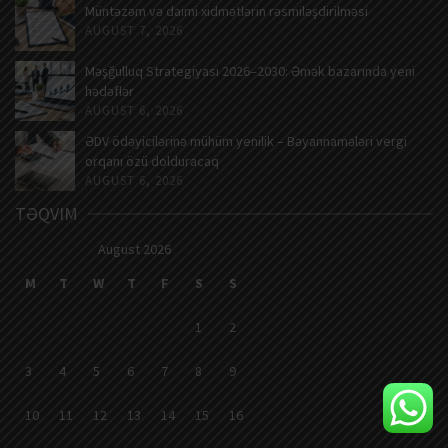
Müntəzəm və daimi xidmətlərin rəsmiləşdirilməsi
AUGUST 7, 2026
Məşğulluq Strategiyası 2026–2030: Əmək bazarında yeni
hədəflər
AUGUST 6, 2026
ƏDV ödəyicilərinə mühüm yenilik – Bəyannamələri vergi
orqanı özü dolduracaq
AUGUST 6, 2026
TƏQVIM
August 2026
M
T
W
T
F
S
S
1
2
3
4
5
6
7
8
9
10
11
12
13
14
15
16