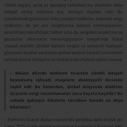
riskini daşıyır, aclıq və quraqlıq təhlükəsi isə insanları daha
inkişaf etmiş ölkələrə köç etməyə məcbur edir. Bu
məsələlərdə görülməli olan çoxsaylı tədbirlər arasında vergi
tədbirləri də yer alır. Vergitutma karbon emissiyalarının
azaldılmasında ehtiyat tədbiri olsa da, vergidən azadetmə və
güzəştlər alternativ texnologiyaların inkişafında fiskal
siyasət alətidir. Qlobal karbon vergisi və səmərəli fəaliyyət
göstərən birjalar vasitəsilə qlobal karbon ticarəti sisteminin
tətbiqi qlobal istiləşmə ilə mübarizədə mühüm addım olacaq.
– Müasir dövrdə elektron ticarətin sürətli inkişafı
beynəlxalq iqtisadi əlaqələrin əhəmiyyətli hissəsini
təşkil edir. Bu baxımdan, qlobal miqyasda elektron
ticarətin vergi tənzimləmələri necə həyata keçirilir? Bu
sahədə qabaqcıl ölkələrin təcrübəsi barədə nə deyə
bilərsiniz?
– Elektron ticarət dünya ticarətində getdikcə daha böyük yer
tutur. 2025-ci ildə qlobal e-ticarətin həcminin 6,8 trilyon ABŞ