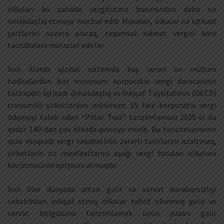
ölkələri bu sahədə vergitutma baxımından daha sıx
əməkdaşlıq etməyə məcbur edib. Məsələn, ölkələr öz iqtisadi
şərtlərini nəzərə alaraq, rəqəmsal xidmət vergisi kimi
təcrübələrə müraciət edirlər.
Son illərdə qlobal sistemdə baş verən ən mühüm
hadisələrdən biri minimum korporativ vergi dərəcəsinin
tətbiqidir. İqtisadi Əməkdaşlıq və İnkişaf Təşkilatının (OECD)
transmilli şirkətlərdən minimum 15 faiz korporativ vergi
ödəməyi tələb edən “Pillar Two” tənzimləməsi 2025-ci ilə
qədər 140-dan çox ölkədə qüvvəyə minib. Bu tənzimləmənin
əsas məqsədi vergi rəqabətinin zərərli təsirlərini azaltmaq,
şirkətlərin öz mənfəətlərini aşağı vergi tutulan ölkələrə
köçürməsinin qarşısını almaqdır.
Son illər dünyada artan gəlir və sərvət bərabərsizliyi
səbəbindən inkişaf etmiş ölkələr təhrif olunmuş gəlir və
sərvət bölgüsünü tənzimləmək üçün yuxarı gəlir