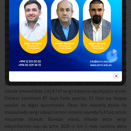
Ötən illərdə Azərbaycan vergi siyasətini beynəlxalq
standartlara uyğunlaşdırmaq və vergi inzibatçılığını daha
effektiv etmək üçün Dünya Bankı, OECD və BVF kimi
təşkilatlardan texniki dəstək alıb. Vergi sisteminin
beynəlxalq standartlara uyğunlaşdırılmasında mühüm
irəliləyişlər əldə etdiyi üçün bu islahatlar ölkənin beynəlxalq
iqtisadi inteqrasiyasını gücləndirir və investisiya mühitini
yaxşılaşdırır.
Əldə etdiyim məlumatlara görə, son illər Azərbaycanda vergi
ödəyicilərinin sayı durmadan artır. Azərbaycan
Respublikasının İqtisadiyyat Nazirliyi yanında Dövlət Vergi
Xidmətinin 2025-ci il aprelin 1-nə olan məlumatına əsasən,
ölkədə ümumilikdə 1.614.737 vergi ödəyicisi qeydiyyata alınıb.
Onların təxminən 87 faizi fiziki şəxslər, 13 faizi isə hüquqi
şəxslər və digər qurumlardır. Ötən ilin müvafiq dövrü ilə
müqayisədə vergi ödəyicilərinin ümumi sayında 5,4 faiz artım
müşahidə olunub. Bundan əlavə, ölkədə aktiv vergi
ödəyicilərinin sayı da artır. 2025-ci ilin 1 may tarixinə aktiv