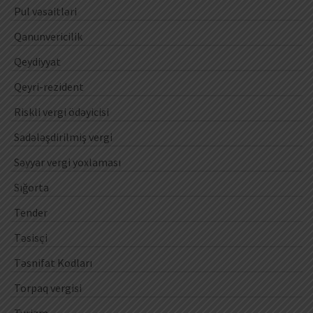
Pul vəsaitləri
Qanunvericilik
Qeydiyyat
Qeyri-rezident
Riskli vergi ödəyicisi
Sadələşdirilmiş vergi
Səyyar vergi yoxlaması
Sığorta
Tender
Təsisçi
Təsnifat Kodları
Torpaq vergisi