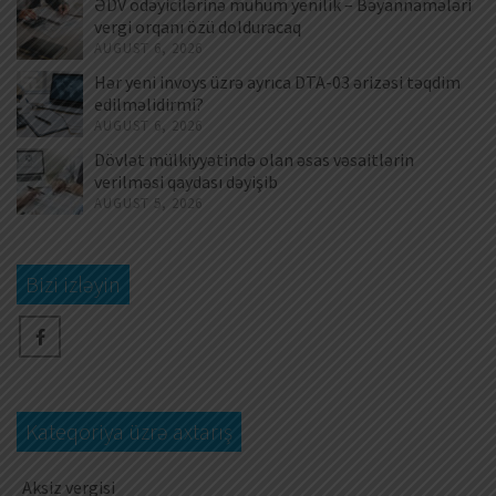
ƏDV ödəyicilərinə mühüm yenilik – Bəyannamələri
vergi orqanı özü dolduracaq
AUGUST 6, 2026
Hər yeni invoys üzrə ayrıca DTA-03 ərizəsi təqdim
edilməlidirmi?
AUGUST 6, 2026
Dövlət mülkiyyətində olan əsas vəsaitlərin
verilməsi qaydası dəyişib
AUGUST 5, 2026
Bizi izləyin
Kateqoriya üzrə axtarış
Aksiz vergisi