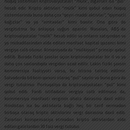
hüquq sistemləri kriptovalyutaları “mülk”, digərləri isə “pul”
hesab edir. Kripto aktivləri “mülk” kimi qəbul edən hüquq
sistemlərində buna daha çox “qeyri-maddi aktivlər”, “qiymətli
kağızlar” və ya “əmtəələr” kimi baxılır. Ona görə də
vergitutma bu anlayışa uyğun aparılır. Məsələn, ABŞ-də
kriptovalyutalar “mülk” hesab edilir və onların satışından və
ya mübadiləsindən əldə edilən mənfəət kapital qazancı kimi
vergiyə cəlb olunur. Almaniyada da “mülkiyyət” prinsipi qəbul
edilib. Burada fiziki şəxslər üçün kriptovalyutalar bir il və ya
daha çox saxlandıqda vergidən azad edilir. Lakin fiziki şəxsin
kommersiya fəaliyyəti varsa, bu istisna tətbiq edilmir.
Salvadorda bitkoin qanuni olaraq “pul” sayılır və buna görə də
vergi tutulmur. Portuqaliya da kriptovalyutaları “pul” kimi
qəbul edib. Fərdi istifadələr vergiyə cəlb edilməsə də,
kommersiya mənfəəti verginin əhatə dairəsinə daxil edilir.
Hindistan isə bu aktivlərlə bağlı heç bir tərif vermədən
birbaşa olaraq kripto aktivlərini vergi dairəsinə daxil edib.
Zərərləri kompensasiya etmədən kripto aktivlərdən əldə
edilən gəlirlərdən 30 faiz vergi tutulur.