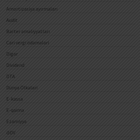
Amortizasiya ayırmaları
Audit
Barter əməliyyatları
Cari vergi ödəmələri
Digər
Dividend
DTA
Dünya Ölkələri
E-kassa
E-qaimə
Ezamiyyə
ƏDV