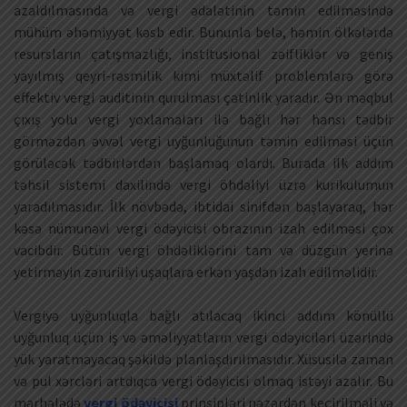
azaldılmasında və vergi ədalətinin təmin edilməsində
mühüm əhəmiyyət kəsb edir. Bununla belə, həmin ölkələrdə
resursların çatışmazlığı, institusional zəifliklər və geniş
yayılmış qeyri-rəsmilik kimi müxtəlif problemlərə görə
effektiv vergi auditinin qurulması çətinlik yaradır. Ən məqbul
çıxış yolu vergi yoxlamaları ilə bağlı hər hansı tədbir
görməzdən əvvəl vergi uyğunluğunun təmin edilməsi üçün
görüləcək tədbirlərdən başlamaq olardı. Burada ilk addım
təhsil sistemi daxilində vergi öhdəliyi üzrə kurikulumun
yaradılmasıdır. İlk növbədə, ibtidai sinifdən başlayaraq, hər
kəsə nümunəvi vergi ödəyicisi obrazının izah edilməsi çox
vacibdir. Bütün vergi öhdəliklərini tam və düzgün yerinə
yetirməyin zəruriliyi uşaqlara erkən yaşdan izah edilməlidir.
Vergiyə uyğunluqla bağlı atılacaq ikinci addım könüllü
uyğunluq üçün iş və əməliyyatların vergi ödəyiciləri üzərində
yük yaratmayacaq şəkildə planlaşdırılmasıdır. Xüsusilə zaman
və pul xərcləri artdıqca vergi ödəyicisi olmaq istəyi azalır. Bu
mərhələdə
vergi ödəyicisi
prinsipləri nəzərdən keçirilməli və