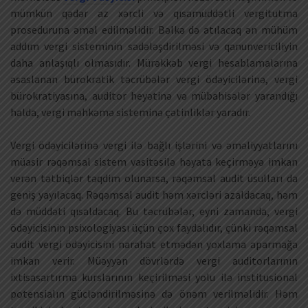
mümkün qədər az xərcli və qısamüddətli vergitutma
proseduruna əməl edilməlidir. Bəlkə də atılacaq ən mühüm
addım vergi sisteminin sadələşdirilməsi və qanunvericiliyin
daha anlaşıqlı olmasıdır. Mürəkkəb vergi hesablamalarına
əsaslanan bürokratik təcrübələr vergi ödəyicilərinə, vergi
bürokratiyasına, auditor heyətinə və mübahisələr yarandığı
halda, vergi məhkəmə sisteminə çətinliklər yaradır.
Vergi ödəyicilərinə vergi ilə bağlı işlərini və əməliyyatlarını
müasir rəqəmsal sistem vasitəsilə həyata keçirməyə imkan
verən tətbiqlər təqdim olunarsa, rəqəmsal audit üsulları da
geniş yayılacaq. Rəqəmsal audit həm xərcləri azaldacaq, həm
də müddəti qısaldacaq. Bu təcrübələr, eyni zamanda, vergi
ödəyicisinin psixologiyası üçün çox faydalıdır, çünki rəqəmsal
audit vergi ödəyicisini narahat etmədən yoxlama aparmağa
imkan verir. Müəyyən dövrlərdə vergi auditorlarının
ixtisasartırma kurslarının keçirilməsi yolu ilə institusional
potensialın gücləndirilməsinə də önəm verilməlidir. Həm