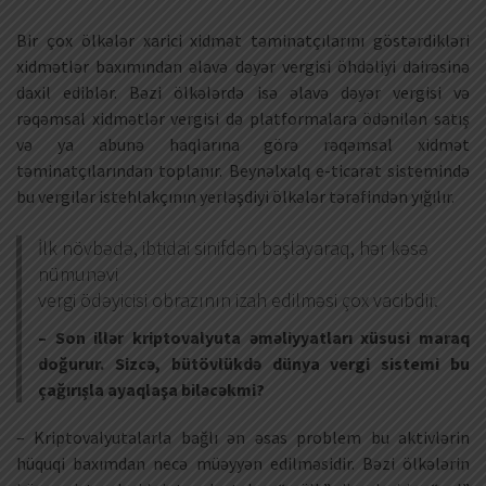
Bir çox ölkələr xarici xidmət təminatçılarını göstərdikləri
xidmətlər baxımından əlavə dəyər vergisi öhdəliyi dairəsinə
daxil ediblər. Bəzi ölkələrdə isə əlavə dəyər vergisi və
rəqəmsal xidmətlər vergisi də platformalara ödənilən satış
və ya abunə haqlarına görə rəqəmsal xidmət
təminatçılarından toplanır. Beynəlxalq e-ticarət sistemində
bu vergilər istehlakçının yerləşdiyi ölkələr tərəfindən yığılır.
İlk növbədə, ibtidai sinifdən başlayaraq, hər kəsə
nümunəvi
vergi ödəyicisi obrazının izah edilməsi çox vacibdir.
– Son illər kriptovalyuta əməliyyatları xüsusi maraq
doğurur. Sizcə, bütövlükdə dünya vergi sistemi bu
çağırışla ayaqlaşa biləcəkmi?
– Kriptovalyutalarla bağlı ən əsas problem bu aktivlərin
hüquqi baxımdan necə müəyyən edilməsidir. Bəzi ölkələrin