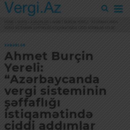
HOME
»
VERGI
»
XƏBƏRLƏR
»
AHMET BURÇIN YERELI: “AZƏRBAYCANDA
VERGI SISTEMININ ŞƏFFAFLIĞI ISTIQAMƏTINDƏ CIDDI ADDIMLAR ATILIB”
XƏBƏRLƏR
Ahmet Burçin
Yereli:
“Azərbaycanda
vergi sisteminin
şəffaflığı
istiqamətində
ciddi addımlar