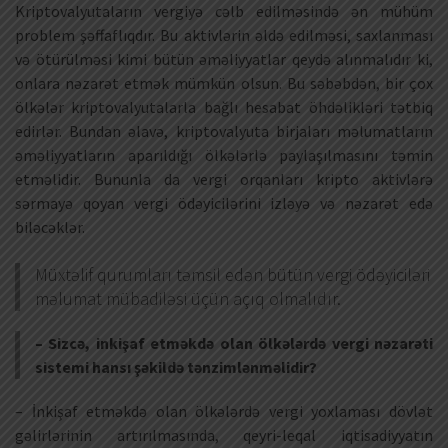
Kriptovalyutaların vergiyə cəlb edilməsində ən mühüm
problem şəffaflıqdır. Bu aktivlərin əldə edilməsi, saxlanması
və ötürülməsi kimi bütün əməliyyatlar qeydə alınmalıdır ki,
onlara nəzarət etmək mümkün olsun. Bu səbəbdən, bir çox
ölkələr kriptovalyutalarla bağlı hesabat öhdəlikləri tətbiq
edirlər. Bundan əlavə, kriptovalyuta birjaları məlumatların
əməliyyatların aparıldığı ölkələrlə paylaşılmasını təmin
etməlidir. Bununla da vergi orqanları kripto aktivlərə
sərmayə qoyan vergi ödəyicilərini izləyə və nəzarət edə
biləcəklər.
Müxtəlif qurumları təmsil edən bütün vergi ödəyiciləri
məlumat mübadiləsi üçün açıq olmalıdır.
– Sizcə, inkişaf etməkdə olan ölkələrdə vergi nəzarəti
sistemi hansı şəkildə tənzimlənməlidir?
– İnkişaf etməkdə olan ölkələrdə vergi yoxlaması dövlət
gəlirlərinin artırılmasında, qeyri-leqal iqtisadiyyatın