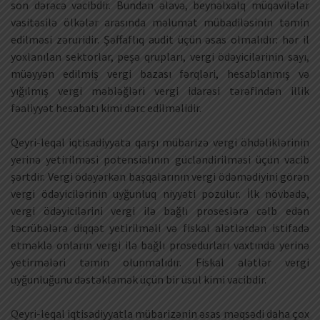
son dərəcə vacibdir. Bundan əlavə, beynəlxalq müqavilələr
vasitəsilə ölkələr arasında məlumat mübadiləsinin təmin
edilməsi zəruridir. Şəffaflıq audit üçün əsas olmalıdır: hər il
yoxlanılan sektorlar, peşə qrupları, vergi ödəyicilərinin sayı,
müəyyən edilmiş vergi bazası fərqləri, hesablanmış və
yığılmış vergi məbləğləri vergi idarəsi tərəfindən illik
fəaliyyət hesabatı kimi dərc edilməlidir.
Qeyri-leqal iqtisadiyyata qarşı mübarizə vergi öhdəliklərinin
yerinə yetirilməsi potensialının gücləndirilməsi üçün vacib
şərtdir. Vergi ödəyərkən başqalarının vergi ödəmədiyini görən
vergi ödəyicilərinin uyğunluq niyyəti pozulur. İlk növbədə,
vergi ödəyicilərini vergi ilə bağlı proseslərə cəlb edən
təcrübələrə diqqət yetirilməli və fiskal alətlərdən istifadə
etməklə onların vergi ilə bağlı prosedurları vaxtında yerinə
yetirmələri təmin olunmalıdır. Fiskal alətlər vergi
uyğunluğunu dəstəkləmək üçün bir üsul kimi vacibdir.
Qeyri-leqal iqtisadiyyatla mübarizənin əsas məqsədi daha çox