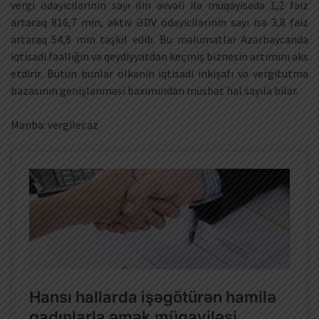
vergi ödəyicilərinin sayı ilin əvvəli ilə müqayisədə 1,2 faiz
artaraq 816,7 min, aktiv ƏDV ödəyicilərinin sayı isə 3,8 faiz
artaraq 54,8 min təşkil edib. Bu məlumatlar Azərbaycanda
iqtisadi fəallığın və qeydiyyatdan keçmiş biznesin artımını əks
etdirir. Bütün bunlar ölkənin iqtisadi inkişafı və vergitutma
bazasının genişlənməsi baxımından müsbət hal sayıla bilər.
Mənbə: vergiler.az