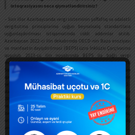
inteqrasiyasını necə qiymətləndirirsiniz?
– Son illər Azərbaycanda vergi sisteminin şəffaflıq və ədalətli
vergitutma prinsiplərinə uyğun beynəlxalq standartlara
uyğunlaşdırılması istiqamətində ciddi addımlar atılıb.
Azərbaycan 2022-ci ilin dekabrında OECD-nin Baza eroziyası
və mənfəətin dəyişdirilməsi (BEPS) üzrə İnklüziv Çərçivəsinə
qoşulub. 2023-cü ilin noyabrında BEPS ilə bağlı vergi
müqaviləsi tədbirlərinin həyata keçirilməsi üçün Çoxtərəfli
Saziş imzalanıb. Bu saziş ikiqat vergitutmanın aradan
qaldırılmasına yönəlmiş mövcud vergi sazişlərinin
yenilənməsini nəzərdə tutur. Müqavilə 2025-ci il yanvarın 1-
dən qüvvəyə minib. Azərbaycan OECD Qlobal Forumunun
2024-cü il tarixli ikinci raund qiymətləndirmə hesabatında
vergi məlumatlarının mübadiləsi və şəffaflıq sahəsində
beynəlxalq standartlara uyğunluğunu nümayiş etdirib. Bu,
ölkənin vergidən yayınma ilə mübarizə və beynəlxalq
əməkdaşlığa sadiqliyini əks etdirir.