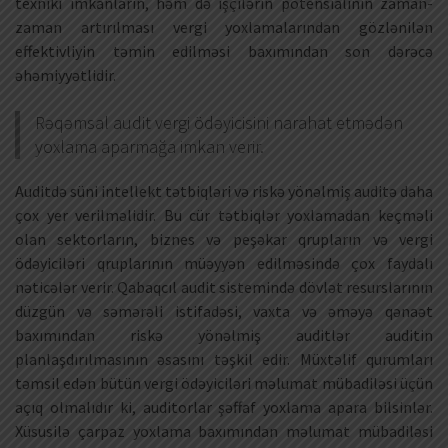
texniki imkanların, həm də işçilərin potensialının zaman-
zaman artırılması vergi yoxlamalarından gözlənilən
effektivliyin təmin edilməsi baxımından son dərəcə
əhəmiyyətlidir.
Rəqəmsal audit vergi ödəyicisini narahat etmədən
yoxlama aparmağa imkan verir.
Auditdə süni intellekt tətbiqləri və riskə yönəlmiş auditə daha
çox yer verilməlidir. Bu cür tətbiqlər yoxlamadan keçməli
olan sektorların, biznes və peşəkar qrupların və vergi
ödəyiciləri qruplarının müəyyən edilməsində çox faydalı
nəticələr verir. Qabaqcıl audit sistemində dövlət resurslarının
düzgün və səmərəli istifadəsi, vaxta və əməyə qənaət
baxımından riskə yönəlmiş auditlər auditin
planlaşdırılmasının əsasını təşkil edir. Müxtəlif qurumları
təmsil edən bütün vergi ödəyiciləri məlumat mübadiləsi üçün
açıq olmalıdır ki, auditorlar şəffaf yoxlama apara bilsinlər.
Xüsusilə çarpaz yoxlama baxımından məlumat mübadiləsi