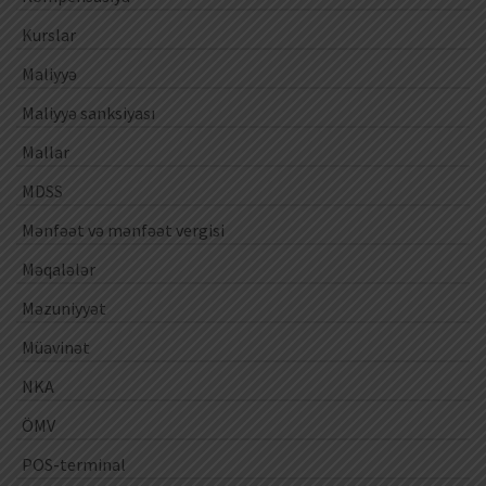
Kurslar
Maliyyə
Maliyyə sanksiyası
Mallar
MDSS
Mənfəət və mənfəət vergisi
Məqalələr
Məzuniyyət
Müavinət
NKA
ÖMV
POS-terminal