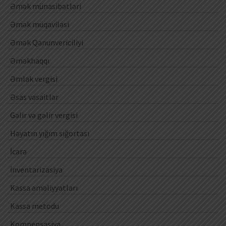
Əmək münasibətləri
Əmək müqaviləsi
Əmək Qanunvericiliyi
Əməkhaqqı
Əmlak vergisi
Əsas vəsaitlər
Gəlir və gəlir vergisi
Həyatın yığım sığortası
İcarə
İnventarizasiya
Kassa əməliyyatları
Kassa metodu
Kompensasiya