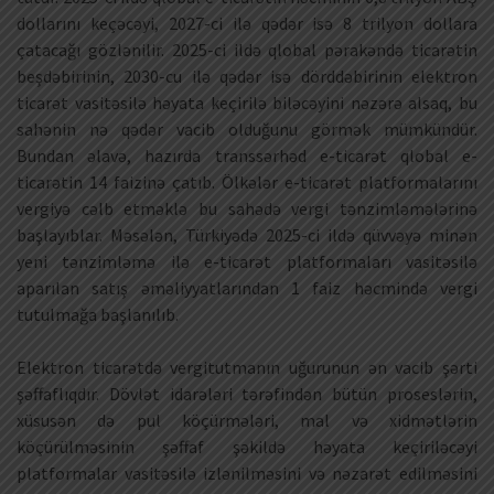
dollarını keçəcəyi, 2027-ci ilə qədər isə 8 trilyon dollara
çatacağı gözlənilir. 2025-ci ildə qlobal pərakəndə ticarətin
beşdəbirinin, 2030-cu ilə qədər isə dörddəbirinin elektron
ticarət vasitəsilə həyata keçirilə biləcəyini nəzərə alsaq, bu
sahənin nə qədər vacib olduğunu görmək mümkündür.
Bundan əlavə, hazırda transsərhəd e-ticarət qlobal e-
ticarətin 14 faizinə çatıb. Ölkələr e-ticarət platformalarını
vergiyə cəlb etməklə bu sahədə vergi tənzimləmələrinə
başlayıblar. Məsələn, Türkiyədə 2025-ci ildə qüvvəyə minən
yeni tənzimləmə ilə e-ticarət platformaları vasitəsilə
aparılan satış əməliyyatlarından 1 faiz həcmində vergi
tutulmağa başlanılıb.
Elektron ticarətdə vergitutmanın uğurunun ən vacib şərti
şəffaflıqdır. Dövlət idarələri tərəfindən bütün proseslərin,
xüsusən də pul köçürmələri, mal və xidmətlərin
köçürülməsinin şəffaf şəkildə həyata keçiriləcəyi
platformalar vasitəsilə izlənilməsini və nəzarət edilməsini