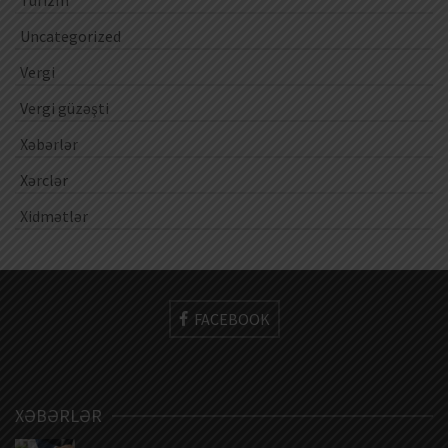
Turizm
Uncategorized
Vergi
Vergi güzəşti
Xəbərlər
Xərclər
Xidmətlər
FACEBOOK
XƏBƏRLƏR