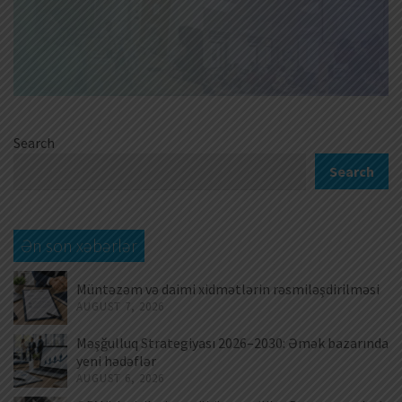
Search
Search
Ən son xəbərlər
Müntəzəm və daimi xidmətlərin rəsmiləşdirilməsi
AUGUST 7, 2026
Məşğulluq Strategiyası 2026–2030: Əmək bazarında
yeni hədəflər
AUGUST 6, 2026