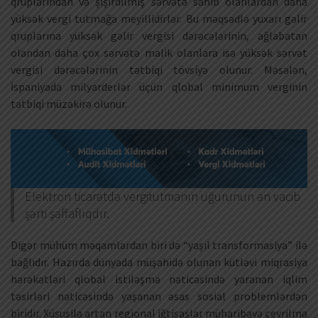
qruplarından və şişirdilmiş sərvətə sahib olanlardan daha
yüksək vergi tutmağa meyillidirlər. Bu məqsədlə yuxarı gəlir
qruplarına yüksək gəlir vergisi dərəcələrinin, ağlabatan
olandan daha çox sərvətə malik olanlara isə yüksək sərvət
vergisi dərəcələrinin tətbiqi tövsiyə olunur. Məsələn,
İspaniyada milyarderlər üçün qlobal minimum verginin
tətbiqi müzakirə olunur.
Elektron ticarətdə vergitutmanın uğurunun ən vacib
şərti şəffaflıqdır.
Digər mühüm məqamlardan biri də “yaşıl transformasiya” ilə
bağlıdır. Hazırda dünyada müşahidə olunan kütləvi miqrasiya
hərəkətləri qlobal istiləşmə nəticəsində yaranan iqlim
təsirləri nəticəsində yaşanan əsas sosial problemlərdən
biridir. Xüsusilə artan regional iğtişaşlar müharibəyə çevrilmə