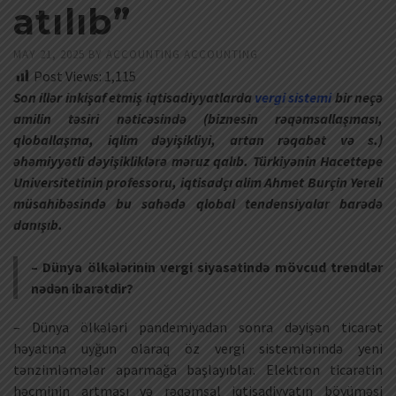
atılıb”
MAY 21, 2025
BY
ACCOUNTING ACCOUNTING
Post Views:
1,115
Son illər inkişaf etmiş iqtisadiyyatlarda
vergi sistemi
bir neçə
amilin təsiri nəticəsində (biznesin rəqəmsallaşması,
qloballaşma, iqlim dəyişikliyi, artan rəqabət və s.)
əhəmiyyətli dəyişikliklərə məruz qalıb. Türkiyənin Hacettepe
Universitetinin professoru, iqtisadçı alim Ahmet Burçin Yereli
müsahibəsində bu sahədə qlobal tendensiyalar barədə
danışıb.
– Dünya ölkələrinin vergi siyasətində mövcud trendlər
nədən ibarətdir?
– Dünya ölkələri pandemiyadan sonra dəyişən ticarət
həyatına uyğun olaraq öz vergi sistemlərində yeni
tənzimləmələr aparmağa başlayıblar. Elektron ticarətin
həcminin artması və rəqəmsal iqtisadiyyatın böyüməsi