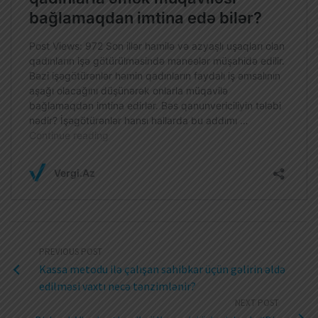
PREVIOUS POST
Kassa metodu ilə çalışan sahibkar üçün gəlirin əldə
edilməsi vaxtı necə tənzimlənir?
NEXT POST