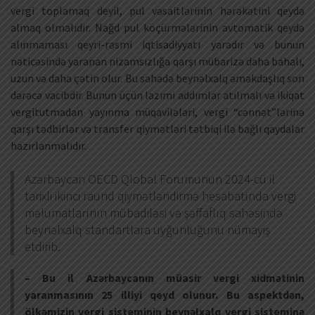
vergi toplamaq deyil, pul vəsaitlərinin hərəkətini qeydə
almaq olmalıdır. Nağd pul köçürmələrinin avtomatik qeydə
alınmaması qeyri-rəsmi iqtisadiyyatı yaradır və bunun
nəticəsində yaranan nizamsızlığa qarşı mübarizə daha bahalı,
uzun və daha çətin olur. Bu sahədə beynəlxalq əməkdaşlıq son
dərəcə vacibdir. Bunun üçün lazımi addımlar atılmalı və ikiqat
vergitutmadan yayınma müqavilələri, vergi “cənnət”lərinə
qarşı tədbirlər və transfer qiymətləri tətbiqi ilə bağlı qaydalar
hazırlanmalıdır.
Azərbaycan OECD Qlobal Forumunun 2024-cü il
tarixli ikinci raund qiymətləndirmə hesabatında vergi
məlumatlarının mübadiləsi və şəffaflıq sahəsində
beynəlxalq standartlara uyğunluğunu nümayiş
etdirib.
– Bu il Azərbaycanın müasir vergi xidmətinin
yaranmasının 25 illiyi qeyd olunur. Bu aspektdən,
ölkəmizin vergi sisteminin beynəlxalq vergi sisteminə