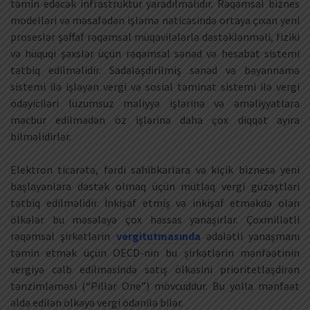
təmin edəcək infrastruktur yaradılmalıdır. Rəqəmsal biznes
modelləri və məsafədən işləmə nəticəsində ortaya çıxan yeni
proseslər şəffaf rəqəmsal müqavilələrlə dəstəklənməli, fiziki
və hüquqi şəxslər üçün rəqəmsal sənəd və hesabat sistemi
tətbiq edilməlidir. Sadələşdirilmiş sənəd və bəyannamə
sistemi ilə işləyən vergi və sosial təminat sistemi ilə vergi
ödəyiciləri lüzumsuz maliyyə işlərinə və əməliyyatlara
məcbur edilmədən öz işlərinə daha çox diqqət ayıra
bilməlidirlər.
Elektron ticarətə, fərdi sahibkarlara və kiçik biznesə yeni
başlayanlara dəstək olmaq üçün mütləq vergi güzəştləri
tətbiq edilməlidir. İnkişaf etmiş və inkişaf etməkdə olan
ölkələr bu məsələyə çox həssas yanaşırlar. Çoxmillətli
rəqəmsal şirkətlərin
vergitutmasında
ədalətli yanaşmanı
təmin etmək üçün OECD-nin bu şirkətlərin mənfəətinin
vergiyə cəlb edilməsində satış ölkəsini prioritetləşdirən
tənzimləməsi (“Pillar One”) mövcuddur. Bu yolla mənfəət
əldə edilən ölkəyə vergi ödənilə bilər.