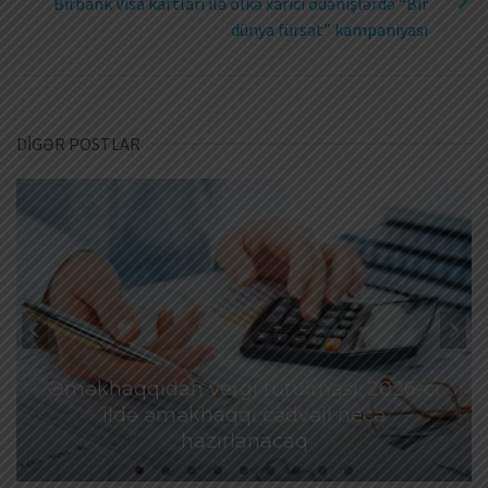
Birbank Visa kartları ilə ölkə xarici ödənişlərdə “Bir
dünya fürsət” kampaniyası
DİGƏR POSTLAR
Əməkhaqqıdan vergi tutulması: 2026-cı
ildə əməkhaqqı cədvəli necə
hazırlanacaq