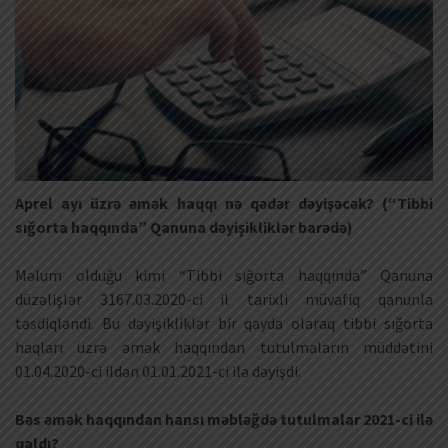
Aprel ayı üzrə əmək haqqı nə qədər dəyişəcək? (“Tibbi
sığorta haqqında” Qanuna dəyişikliklər barədə)
Məlum olduğu kimi “Tibbi sığorta haqqında” Qanuna
düzəlişlər 3167.03.2020-ci il tarixli müvafiq qanunla
təsdiqləndi. Bu dəyişikliklər bir qayda olaraq tibbi sığorta
haqları üzrə əmək haqqından tutulmaların müddətini
01.04.2020-ci ildən 01.01.2021-ci ilə dəyişdi.
Bəs əmək haqqından hansı məbləğdə tutulmalar 2021-ci ilə
qaldı?