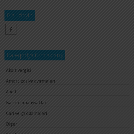
Bizi izləyin
Kateqoriya üzrə axtarış
Aksiz vergisi
Amortizasiya ayırmaları
Audit
Barter əməliyyatları
Cari vergi ödəmələri
Digər