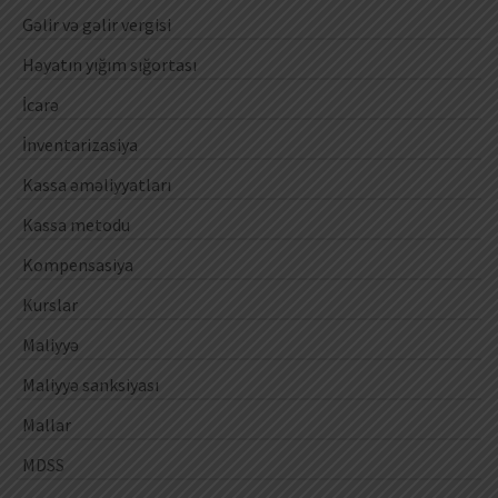
Gəlir və gəlir vergisi
Həyatın yığım sığortası
İcarə
İnventarizasiya
Kassa əməliyyatları
Kassa metodu
Kompensasiya
Kurslar
Maliyyə
Maliyyə sanksiyası
Mallar
MDSS