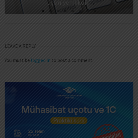
üçün yenilikdir”
LEAVE A REPLY
You must be
logged in
to post a comment.