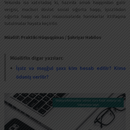
Yekunda isə xatırladaq ki, hazırda əmək haqqından gəlir
vergisi, məcburi dövlət sosial sığorta haqqı, işsizlikdən
sığorta haqqı və bəzi müəssisələrdə həmkarlar ittifaqına
tutulmalar həyata keçirilir.
Müəllif: Praktiki Hüquqşünas / Şəhriyar Həbilov
Müəllifin digər yazıları:
İşsiz və məşğul şəxs kim hesab edilir? Kimə
ödəniş verilir?