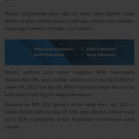
Mövzu çərçivəsində qeyd edək ki, icbari tibbi sığorta haqqı
dövlət və qeyri-dövlət sektoru, neft-qaz sahəsi və bu sahədən
başqa digər sahələr olmaqla 2 cür ödənilir:
Dövlət sektoru üzrə əmək haqqının 8000 manatadək
hissəsindən 2%, qeyri-dövlət sektoru üzrə isə 01.01.2022-ci
ilədək 1%, 2022-dən isə 2%, 8000 manatdan yuxarı hissədə isə
0.5% icbari tibbi sığorta haqqı ödəniləcək.
Bununla da 500 AZN (gross) əmək haqqı alan işçi 2021-ci
ilədək dövlət sektoru üzrə 10 AZN, qeyri-dövlət sektoru üzrə
isə 5 AZN məbləğində əmək haqqından tutulmadan azad
olundu.