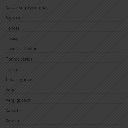
Səyyar vergi yoxlaması
Sığorta
Tender
Təsisçi
Təsnifat Kodları
Torpaq vergisi
Turizm
Uncategorized
Vergi
Vergi güzəşti
Xəbərlər
Xərclər