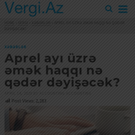
HOME
»
VERGI
»
XƏBƏRLƏR
»
APREL AYI ÜZRƏ ƏMƏK HAQQI NƏ QƏDƏR
DƏYIŞƏCƏK?
XƏBƏRLƏR
Aprel ayı üzrə
əmək haqqı nə
qədər dəyişəcək?
APRIL 14, 2020
BY
ACCOUNTING ACCOUNTING
Post Views:
2,283