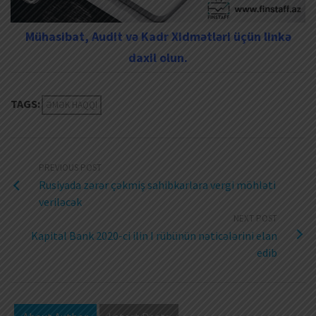
Mühasibat, Audit və Kadr Xidmətləri üçün linkə
daxil olun.
TAGS:
ƏMƏK HAQQI
PREVIOUS POST
Rusiyada zərər çəkmiş sahibkarlara vergi möhləti
veriləcək
NEXT POST
Kapital Bank 2020-ci ilin I rübünün nəticələrini elan
edib