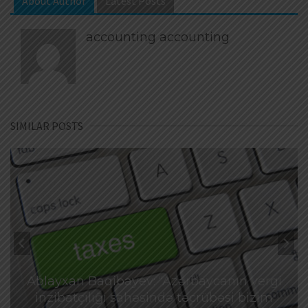
About Author
Latest Posts
accounting accounting
SIMILAR POSTS
Ablayxan Baqibayev: “Azərbaycanın vergi
inzibatçılığı sahəsində təcrübəsi bizim