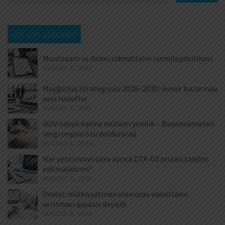
Ən son xəbərlər
Müntəzəm və daimi xidmətlərin rəsmiləşdirilməsi
AUGUST 7, 2026
Məşğulluq Strategiyası 2026–2030: Əmək bazarında
yeni hədəflər
AUGUST 6, 2026
ƏDV ödəyicilərinə mühüm yenilik – Bəyannamələri
vergi orqanı özü dolduracaq
AUGUST 6, 2026
Hər yeni invoys üzrə ayrıca DTA-03 ərizəsi təqdim
edilməlidirmi?
AUGUST 6, 2026
Dövlət mülkiyyətində olan əsas vəsaitlərin
verilməsi qaydası dəyişib
AUGUST 5, 2026