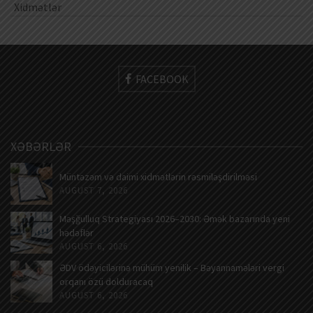
Xidmətlər
FACEBOOK
XƏBƏRLƏR
Müntəzəm və daimi xidmətlərin rəsmiləşdirilməsi
AUGUST 7, 2026
Məşğulluq Strategiyası 2026–2030: Əmək bazarında yeni
hədəflər
AUGUST 6, 2026
ƏDV ödəyicilərinə mühüm yenilik – Bəyannamələri vergi
orqanı özü dolduracaq
AUGUST 6, 2026