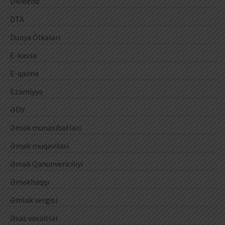
Dividend
DTA
Dünya Ölkələri
E-kassa
E-qaimə
Ezamiyyə
ƏDV
Əmək münasibətləri
Əmək müqaviləsi
Əmək Qanunvericiliyi
Əməkhaqqı
Əmlak vergisi
Əsas vəsaitlər