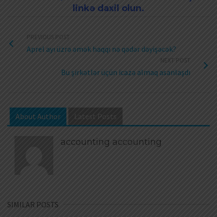
linkə daxil olun.
PREVIOUS POST
Aprel ayı üzrə əmək haqqı nə qədər dəyişəcək?
NEXT POST
Bu şirkətlər üçün icazə almaq asanlaşdı
About Author
Latest Posts
accounting accounting
SIMILAR POSTS