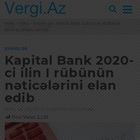
HOME
»
VERGI
»
XƏBƏRLƏR
»
KAPITAL BANK 2020-CI ILIN I RÜBÜNÜN
NƏTICƏLƏRINI ELAN EDIB
XƏBƏRLƏR
Kapital Bank 2020-
ci ilin I rübünün
nəticələrini elan
edib
APRIL 14, 2020
BY
ACCOUNTING ACCOUNTING
Post Views:
2,129