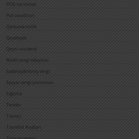
POS-terminal
Pul vəsaitləri
Qanunvericilik
Qeydiyyat
Qeyri-rezident
Riskli vergi ödəyicisi
Sadələşdirilmiş vergi
Səyyar vergi yoxlaması
Sığorta
Tender
Təsisçi
Təsnifat Kodları
Torpaq vergisi