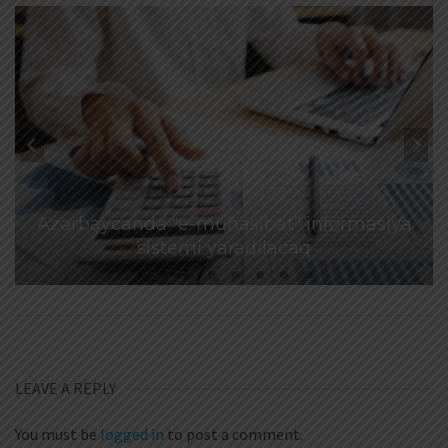
Azərbaycanda “e-mühasibat” informasiya
sistemi yaradılacaq
LEAVE A REPLY
You must be
logged in
to post a comment.