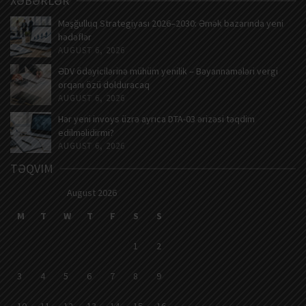
XƏBƏRLƏR
Məşğulluq Strategiyası 2026–2030: Əmək bazarında yeni
hədəflər
AUGUST 6, 2026
ƏDV ödəyicilərinə mühüm yenilik – Bəyannamələri vergi
orqanı özü dolduracaq
AUGUST 6, 2026
Hər yeni invoys üzrə ayrıca DTA-03 ərizəsi təqdim
edilməlidirmi?
AUGUST 6, 2026
TƏQVIM
August 2026
M
T
W
T
F
S
S
1
2
3
4
5
6
7
8
9
10
11
12
13
14
15
16