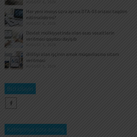
AUGUST 6, 2026
Hər yeni invoys üzrə ayrıca DTA-03 ərizəsi təqdim
edilməlidirmi?
AUGUST 6, 2026
Dövlət mülkiyyətində olan əsas vəsaitlərin
verilməsi qaydası dəyişib
AUGUST 5, 2026
Əlilliyi olan işçinin əmək müqaviləsinə xitam
verilməsi
AUGUST 5, 2026
Bizi izləyin
Kateqoriya üzrə axtarış