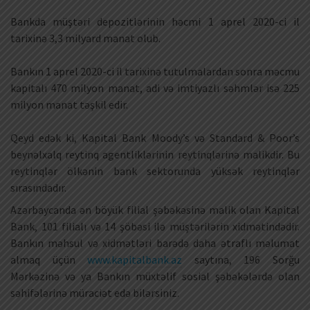
Bankda müştəri depozitlərinin həcmi 1 aprel 2020-ci il
tarixinə 3,3 milyard manat olub.
Bankın 1 aprel 2020-ci il tarixinə tutulmalardan sonra məcmu
kapitalı 470 milyon manat, adi və imtiyazlı səhmlər isə 225
milyon manat təşkil edir.
Qeyd edək ki, Kapital Bank Moody’s və Standard & Poor’s
beynəlxalq reytinq agentliklərinin reytinqlərinə malikdir. Bu
reytinqlər ölkənin bank sektorunda yüksək reytinqlər
sırasındadır.
Azərbaycanda ən böyük filial şəbəkəsinə malik olan Kapital
Bank, 101 filialı və 14 şöbəsi ilə müştərilərin xidmətindədir.
Bankın məhsul və xidmətləri barədə daha ətraflı məlumat
almaq üçün
www.kapitalbank.az
saytına, 196 Sorğu
Mərkəzinə və ya Bankın müxtəlif sosial şəbəkələrdə olan
səhifələrinə müraciət edə bilərsiniz.