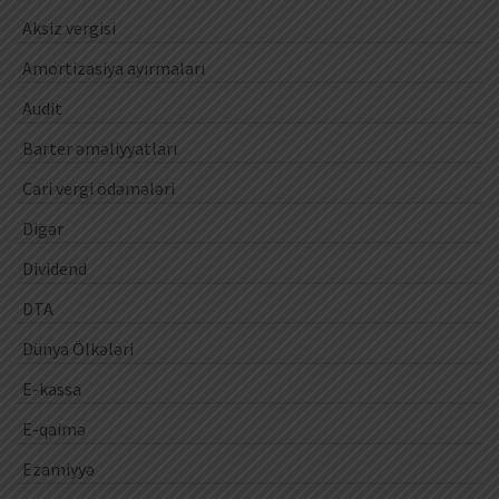
Aksiz vergisi
Amortizasiya ayırmaları
Audit
Barter əməliyyatları
Cari vergi ödəmələri
Digər
Dividend
DTA
Dünya Ölkələri
E-kassa
E-qaimə
Ezamiyyə