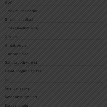
ƏDV
Əmək münasibətləri
Əmək müqaviləsi
Əmək Qanunvericiliyi
Əməkhaqqı
Əmlak vergisi
Əsas vəsaitlər
Gəlir və gəlir vergisi
Həyatın yığım sığortası
İcarə
İnventarizasiya
Kassa əməliyyatları
Kassa metodu