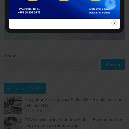
Search
Search
Ən son xəbərlər
Məşğulluq Strategiyası 2026–2030: Əmək bazarında
yeni hədəflər
AUGUST 6, 2026
ƏDV ödəyicilərinə mühüm yenilik – Bəyannamələri
vergi orqanı özü dolduracaq