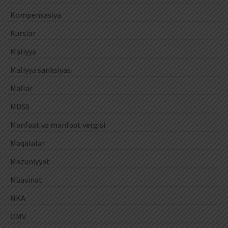
Kompensasiya
Kurslar
Maliyyə
Maliyyə sanksiyası
Mallar
MDSS
Mənfəət və mənfəət vergisi
Məqalələr
Məzuniyyət
Müavinət
NKA
ÖMV