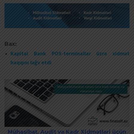
Bax:
Kapital Bank POS-terminallar üzrə xidmət
haqqını ləğv etdi
Mühasibat, Audit və Kadr Xidmətləri üçün