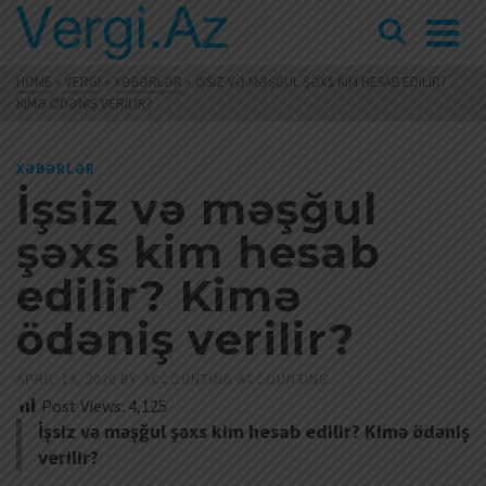
HOME
»
VERGI
»
XƏBƏRLƏR
»
İŞSIZ VƏ MƏŞĞUL ŞƏXS KIM HESAB EDILIR?
KIMƏ ÖDƏNIŞ VERILIR?
XƏBƏRLƏR
İşsiz və məşğul
şəxs kim hesab
edilir? Kimə
ödəniş verilir?
APRIL 13, 2020
BY
ACCOUNTING ACCOUNTING
Post Views:
4,125
İşsiz və məşğul şəxs kim hesab edilir? Kimə ödəniş
verilir?