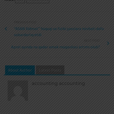
PREVIOUS POST
“ASAN Xidmət” hüquqi və fiziki şəxslərə növbəti dəfə
xəbərdarlıq etdi
NEXT POST
Aprel ayında nə qədər əmək müqaviləsi artımı olub?
About Author
Latest Posts
accounting accounting