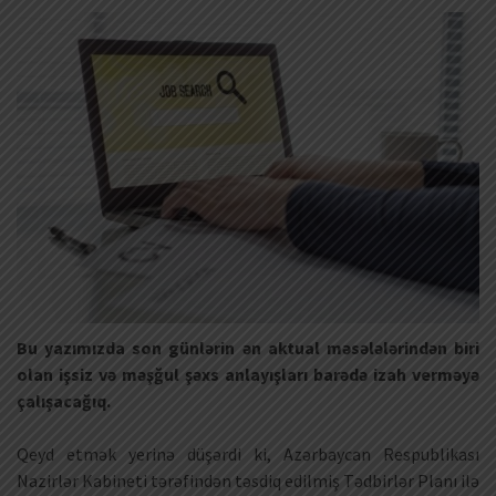
Bu yazımızda son günlərin ən aktual məsələlərindən biri
olan işsiz və məşğul şəxs anlayışları barədə izah verməyə
çalışacağıq.
Qeyd etmək yerinə düşərdi ki, Azərbaycan Respublikası
Nazirlər Kabineti tərəfindən təsdiq edilmiş Tədbirlər Planı ilə