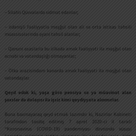
– Silahlı Qüvvələrdə xidmət edənlər;
– ödənişli fəaliyyətlə məşğul olan ali və orta ixtisas təhsili
müəssisələrində əyani təhsil alanlar;
– Qanuni əsaslarla bu ölkədə əmək fəaliyyəti ilə məşğul olan
əcnəbi və vətəndaşlığı olmayanlar;
– Ölkə ərazisindəm kənarda əmək fəaliyyəti ilə məşğul olan
vətəndaşlar.
Qeyd edək ki, yaşa görə pensiya və ya müavinət alan
şəxslər də dolayısı ilə işsiz kimi qeydiyyata alınmırlar.
Buna baxmayaraq qeyd etmək lazımdır ki, Nazirlər Kabineti
tərəfindən təsdiq edilmiş 7 aprel 2020-ci il tarixli
“Koronavirus (COVID-19) pandemiyası dövründə xüsusi