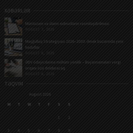
XƏBƏRLƏR
Müntəzəm və daimi xidmətlərin rəsmiləşdirilməsi
AUGUST 7, 2026
Məşğulluq Strategiyası 2026–2030: Əmək bazarında yeni
hədəflər
AUGUST 6, 2026
ƏDV ödəyicilərinə mühüm yenilik – Bəyannamələri vergi
orqanı özü dolduracaq
AUGUST 6, 2026
TƏQVIM
August 2026
M
T
W
T
F
S
S
1
2
3
4
5
6
7
8
9