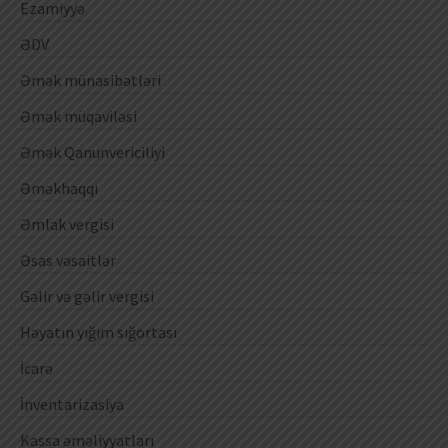
Ezamiyyə
ƏDV
Əmək münasibətləri
Əmək müqaviləsi
Əmək Qanunvericiliyi
Əməkhaqqı
Əmlak vergisi
Əsas vəsaitlər
Gəlir və gəlir vergisi
Həyatın yığım sığortası
İcarə
İnventarizasiya
Kassa əməliyyatları