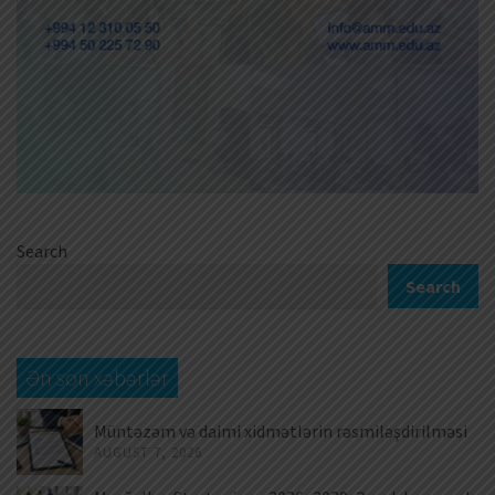
Search
Search
Ən son xəbərlər
Müntəzəm və daimi xidmətlərin rəsmiləşdirilməsi
AUGUST 7, 2026