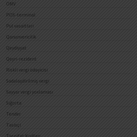
ÖMV
POS-terminal
Pul vəsaitləri
Qanunvericilik
Qeydiyyat
Qeyri-rezident
Riskli vergi ödəyicisi
Sadələşdirilmiş vergi
Səyyar vergi yoxlaması
Sığorta
Tender
Təsisçi
Təsnifat Kodları