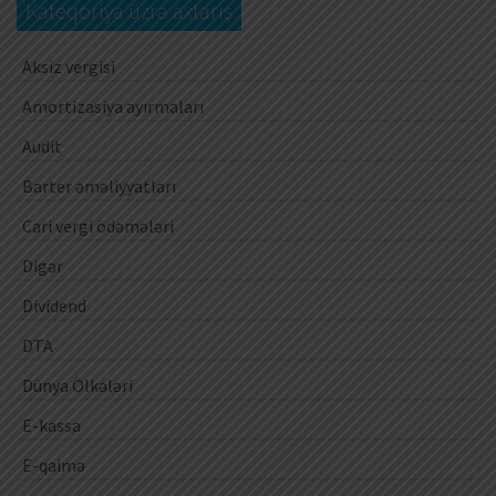
Kateqoriya üzrə axtarış
Aksiz vergisi
Amortizasiya ayırmaları
Audit
Barter əməliyyatları
Cari vergi ödəmələri
Digər
Dividend
DTA
Dünya Ölkələri
E-kassa
E-qaimə