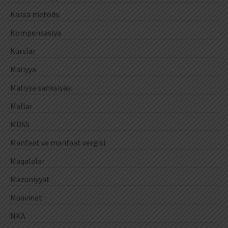
Kassa metodu
Kompensasiya
Kurslar
Maliyyə
Maliyyə sanksiyası
Mallar
MDSS
Mənfəət və mənfəət vergisi
Məqalələr
Məzuniyyət
Müavinət
NKA