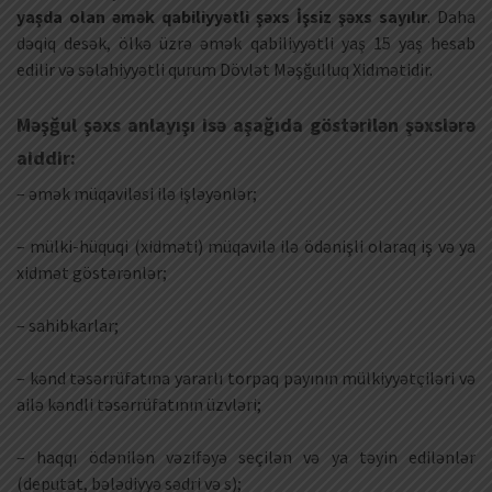
yaşda olan əmək qabiliyyətli şəxs İşsiz şəxs sayılır
. Daha
dəqiq desək, ölkə üzrə əmək qabiliyyətli yaş 15 yaş hesab
edilir və səlahiyyətli qurum Dövlət Məşğulluq Xidmətidir.
Məşğul şəxs anlayışı isə aşağıda göstərilən şəxslərə
aiddir:
– əmək müqaviləsi ilə işləyənlər;
– mülki-hüquqi (xidməti) müqavilə ilə ödənişli olaraq iş və ya
xidmət göstərənlər;
– sahibkarlar;
– kənd təsərrüfatına yararlı torpaq payının mülkiyyətçiləri və
ailə kəndli təsərrüfatının üzvləri;
– haqqı ödənilən vəzifəyə seçilən və ya təyin edilənlər
(deputat, bələdiyyə sədri və s);