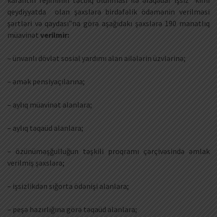
karantin rejiminin tətbiq olunması ilə əlaqədar işsiz kimi
qeydiyyatda olan şəxslərə birdəfəlik ödəmənin verilməsi
şərtləri və qaydası”na görə aşağıdakı şəxslərə 190 manatlıq
müavinət
verilmir:
– ünvanlı dövlət sosial yardımı alan ailələrin üzvlərinə;
– əmək pensiyaçılarına;
– aylıq müavinət alanlara;
– aylıq təqaüd alanlara;
– özünüməşğulluğun təşkili proqramı çərçivəsində əmlak
verilmiş şəxslərə;
– işsizlikdən sığorta ödənişi alanlara;
– peşə hazırlığına görə təqaüd alanlara;