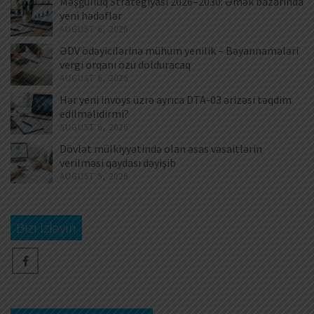
Məşğulluq Strategiyası 2026–2030: Əmək bazarında
yeni hədəflər
AUGUST 6, 2026
ƏDV ödəyicilərinə mühüm yenilik – Bəyannamələri
vergi orqanı özü dolduracaq
AUGUST 6, 2026
Hər yeni invoys üzrə ayrıca DTA-03 ərizəsi təqdim
edilməlidirmi?
AUGUST 6, 2026
Dövlət mülkiyyətində olan əsas vəsaitlərin
verilməsi qaydası dəyişib
AUGUST 5, 2026
Bizi izləyin