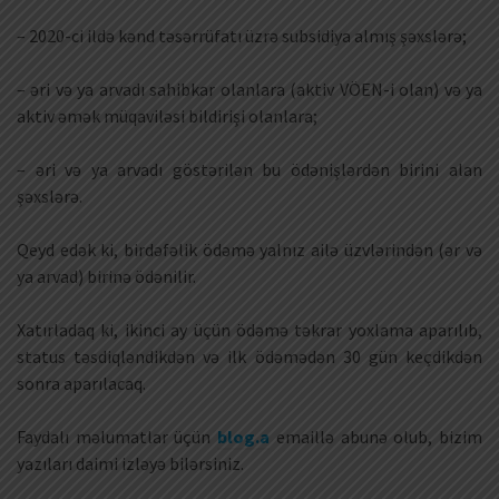
– 2020-ci ildə kənd təsərrüfatı üzrə subsidiya almış şəxslərə;
– əri və ya arvadı sahibkar olanlara (aktiv VÖEN-i olan) və ya
aktiv əmək müqaviləsi bildirişi olanlara;
– əri və ya arvadı göstərilən bu ödənişlərdən birini alan
şəxslərə.
Qeyd edək ki, birdəfəlik ödəmə yalnız ailə üzvlərindən (ər və
ya arvad) birinə ödənilir.
Xatırladaq ki, ikinci ay üçün ödəmə təkrar yoxlama aparılıb,
status təsdiqləndikdən və ilk ödəmədən 30 gün keçdikdən
sonra aparılacaq.
Faydalı məlumatlar üçün
blog.a
emaillə abunə olub, bizim
yazıları daimi izləyə bilərsiniz.