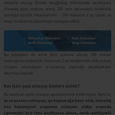
müvafiq olaraq Dövlət Məşğulluq Xidmətində qeydiyyata
alınaraq işsiz statusu almış 200 min vətəndaşa birdəfəlik
olmaqla işsizlik müavinətinin – 190 manatın 2 ay (aprel və
may) müddətinə ödənilməsi müəyyən edildi.
Bu səbəbdən də artıq işsiz statusu alaraq 190 manat
məbləğində birdəfəlik müavinəti 2 ay müddətində əldə etmək
istəyən vətəndaşlar e-sosial.az saytında qeydiyyatdan
keçməyə başladı.
Bəs İşsiz şəxs anlayışı kimlərə aiddir?
Bu suala ən aydın anlayışı qanunvericilik bildirmişdir. Belə ki,
işi və qazancı olmayan, işə başlamağa hazır olub, müvafiq
icra hakimiyyəti orqanının müəyyən etdiyi orqanda
(qurumda) işsiz kimi qeydiyyata alınan, əmək qabiliyyətli