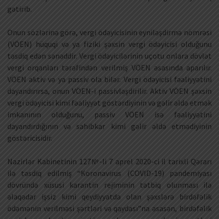
gətirib.
Onun sözlərinə görə, vergi ödəyicisinin eyniləşdirmə nömrəsi
(VÖEN) hüquqi və ya fiziki şəxsin vergi ödəyicisi olduğunu
təsdiq edən sənəddir. Vergi ödəyicilərinin uçotu onlara dövlət
vergi orqanları tərəfindən verilmiş VÖEN əsasında aparılır.
VÖEN aktiv və ya passiv ola bilər. Vergi ödəyicisi fəaliyyətini
dayandırırsa, onun VÖEN-i passivləşdirilir. Aktiv VÖEN şəxsin
vergi ödəyicisi kimi fəaliyyət göstərdiyinin və gəlir əldə etmək
imkanının olduğunu, passiv VÖEN isə fəaliyyətini
dayandırdığının və sahibkar kimi gəlir əldə etmədiyinin
göstəricisidir.
Nazirlər Kabinetinin 127№-li 7 aprel 2020-ci il tarixli Qərarı
ilə təsdiq edilmiş “Koronavirus (COVID-19) pandemiyası
dövründə xüsusi karantin rejiminin tətbiq olunması ilə
əlaqədar işsiz kimi qeydiyyatda olan şəxslərə birdəfəlik
ödəmənin verilməsi şərtləri və qaydası”na əsasən, birdəfəlik