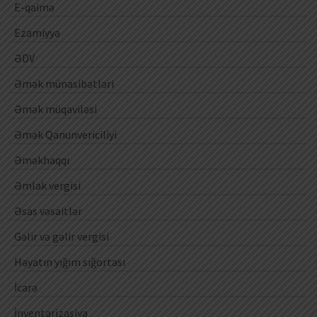
E-qaimə
Ezamiyyə
ƏDV
Əmək münasibətləri
Əmək müqaviləsi
Əmək Qanunvericiliyi
Əməkhaqqı
Əmlak vergisi
Əsas vəsaitlər
Gəlir və gəlir vergisi
Həyatın yığım sığortası
İcarə
İnventarizasiya