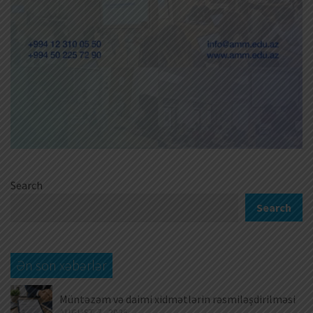
Search
Search
Ən son xəbərlər
Müntəzəm və daimi xidmətlərin rəsmiləşdirilməsi
AUGUST 7, 2026