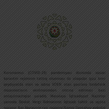
Koronavirus (COVID-19) pandemiyası dövründə xüsusi
karantin rejiminin tətbiq olunması ilə əlaqədar işsiz kimi
qeydiyyatda olan və adına VÖEN olan şəxslərə birdəfəlik
müavinətlərin verilməsindən imtina edilməsi bəzi
anlaşılmazlıqlar yaradıb. Məsələyə İqtisadiyyat Nazirliyi
yanında Dövlət Vergi Xidmətinin İqtisadi təhlil və uçota
nəzarət Baş İdarəsinin rəis müavini Namiq Dərgahov aydınlıq