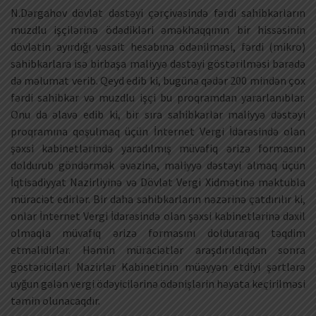
N.Dərgahov dövlət dəstəyi çərçivəsində fərdi sahibkarların
muzdlu işçilərinə ödədikləri əməkhaqqının bir hissəsinin
dövlətin ayırdığı vəsait hesabına ödənilməsi, fərdi (mikro)
sahibkarlara isə birbaşa maliyyə dəstəyi göstərilməsi barədə
də məlumat verib. Qeyd edib ki, bugünə qədər 200 mindən çox
fərdi sahibkar və muzdlu işçi bu proqramdan yararlanıblar.
Onu da əlavə edib ki, bir sıra sahibkarlar maliyyə dəstəyi
proqramına qoşulmaq üçün İnternet Vergi İdarəsində olan
şəxsi kabinetlərində yaradılmış müvafiq ərizə formasını
doldurub göndərmək əvəzinə, maliyyə dəstəyi almaq üçün
İqtisadiyyat Nazirliyinə və Dövlət Vergi Xidmətinə məktubla
müraciət edirlər. Bir daha sahibkarların nəzərinə çatdırılır ki,
onlar İnternet Vergi İdarəsində olan şəxsi kabinetlərinə daxil
olmaqla müvafiq ərizə formasını dolduraraq təqdim
etməlidirlər. Həmin müraciətlər araşdırıldıqdan sonra
göstəriciləri Nazirlər Kabinetinin müəyyən etdiyi şərtlərə
uyğun gələn vergi ödəyicilərinə ödənişlərin həyata keçirilməsi
təmin olunacaqdır.