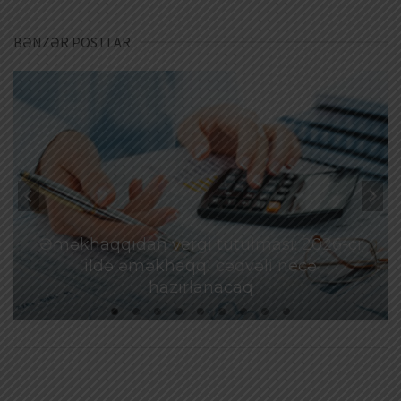
BƏNZƏR POSTLAR
Əməkhaqqıdan vergi tutulması: 2026-cı
ildə əməkhaqqı cədvəli necə
hazırlanacaq