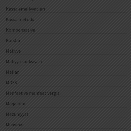
Kassa əməliyyatları
Kassa metodu
Kompensasiya
Kurslar
Maliyyə
Maliyyə sanksiyası
Mallar
MDSS
Mənfəət və mənfəət vergisi
Məqalələr
Məzuniyyət
Müavinət