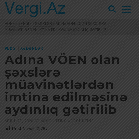
HOME
»
VERGI
»
XƏBƏRLƏR
»
ADINA VÖEN OLAN ŞƏXSLƏRƏ
MÜAVINƏTLƏRDƏN IMTINA EDILMƏSINƏ AYDINLIQ GƏTIRILIB
|
VERGI
XƏBƏRLƏR
Adına VÖEN olan
şəxslərə
müavinətlərdən
imtina edilməsinə
aydınlıq gətirilib
APRIL 23, 2020
BY
ACCOUNTING ACCOUNTING
Post Views:
2,262