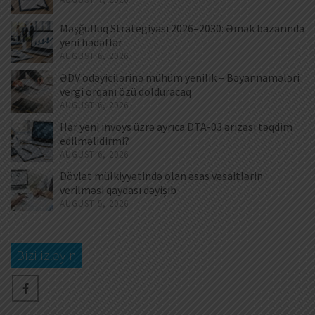
Məşğulluq Strategiyası 2026–2030: Əmək bazarında
yeni hədəflər
AUGUST 6, 2026
ƏDV ödəyicilərinə mühüm yenilik – Bəyannamələri
vergi orqanı özü dolduracaq
AUGUST 6, 2026
Hər yeni invoys üzrə ayrıca DTA-03 ərizəsi təqdim
edilməlidirmi?
AUGUST 6, 2026
Dövlət mülkiyyətində olan əsas vəsaitlərin
verilməsi qaydası dəyişib
AUGUST 5, 2026
Bizi izləyin