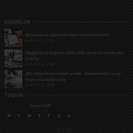
XƏBƏRLƏR
Müntəzəm və daimi xidmətlərin rəsmiləşdirilməsi
AUGUST 7, 2026
Məşğulluq Strategiyası 2026–2030: Əmək bazarında yeni
hədəflər
AUGUST 6, 2026
ƏDV ödəyicilərinə mühüm yenilik – Bəyannamələri vergi
orqanı özü dolduracaq
AUGUST 6, 2026
TƏQVIM
August 2026
M
T
W
T
F
S
S
1
2