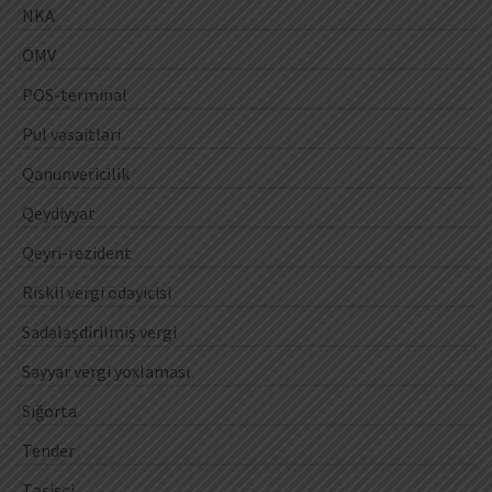
NKA
ÖMV
POS-terminal
Pul vəsaitləri
Qanunvericilik
Qeydiyyat
Qeyri-rezident
Riskli vergi ödəyicisi
Sadələşdirilmiş vergi
Səyyar vergi yoxlaması
Sığorta
Tender
Təsisçi