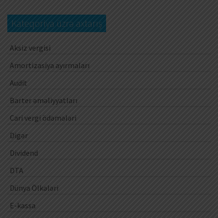
Kateqoriya üzrə axtarış
Aksiz vergisi
Amortizasiya ayırmaları
Audit
Barter əməliyyatları
Cari vergi ödəmələri
Digər
Dividend
DTA
Dünya Ölkələri
E-kassa