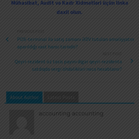
Mühasibat, Audit və Kadr Xidmətləri üçün linkə
daxil olun.
PREVIOUS POST
POS-terminal ilə satış zamanı ƏDV tutulan əməliyyatın
aparıldığı vaxt hansı tarixdir?
NEXT POST
Qeyri-rezident öz təsis payını digər qeyri-rezidentə
satdıqda vergi öhdəlikləri necə hesablanır?
About Author
Latest Posts
accounting accounting