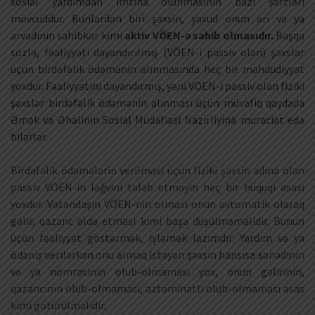
sosial yardımdan imtina olunmasının bəzi şərtləri
mövcuddur. Bunlardan biri şəxsin, yaxud onun əri və ya
arvadının sahibkar kimi
aktiv VÖEN-ə sahib olmasıdır.
Başqa
sözlə, fəaliyyəti dayandırılmış (VÖEN-i passiv olan) şəxslər
üçün birdəfəlik ödəmənin alınmasında heç bir məhdudiyyət
yoxdur. Fəaliyyətini dayandırmış, yəni VÖEN-i passiv olan fiziki
şəxslər birdəfəlik ödəmənin alınması üçün müvafiq qaydada
Əmək və Əhalinin Sosial Müdafiəsi Nazirliyinə müraciət edə
bilərlər.
Birdəfəlik ödəmələrin verilməsi üçün fiziki şəxsin adına olan
passiv VÖEN-in ləğvini tələb etməyin heç bir hüquqi əsası
yoxdur. Vətəndaşın VÖEN-nin olması onun avtomatik olaraq
gəlir, qazanc əldə etməsi kimi başa düşülməməlidir. Bunun
üçün fəaliyyət göstərmək, işləmək lazımdır. Yardım və ya
ödəniş verilərkən onu almaq istəyən şəxsin hansısa sənədinin
və ya nömrəsinin olub-olmaması yox, onun gəlirinin,
qazancının olub-olmaması, aztəminatlı olub-olmaması əsas
kimi götürülməlidir.