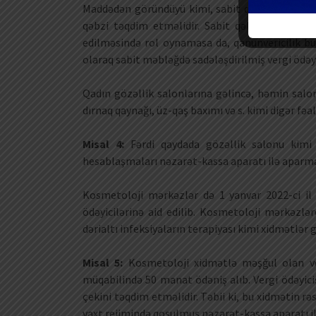
Maddədən göründüyü kimi, sabit qəbzlə fəaliyy
qəbzi təqdim etməlidir. Sabit qəbzlə fəaliyyət
edilməsində rol oynamasa da, qanunvericilik bun
olaraq sabit məbləğdə sadələşdirilmiş vergi ödəyi
Qadın gözəllik salonlarına gəlincə, həmin salonl
dırnaq qaynağı, üz-qaş baxımı və s. kimi digər fəal
Misal 4:
Fərdi qaydada gözəllik salonu kimi f
hesablaşmaları nəzarət-kassa aparatı ilə aparm
Kosmetoloji mərkəzlər də 1 yanvar 2022-ci il 
ödəyicilərinə aid edilib. Kosmetoloji mərkəzlə
dərialtı infeksiyaların terapiyası kimi xidmətlər g
Misal 5:
Kosmetoloji xidmətlə məşğul olan ve
müqabilində 50 manat ödəniş alıb. Vergi ödəyic
çekini təqdim etməlidir. Təbii ki, bu xidmətin r
vaxt rejimində qoşulmuş nəzarət-kassa aparatı ilə