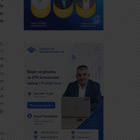
in
ar
im
n,
ri
və
bb
rı
ən
l
ən
on
gi
ri