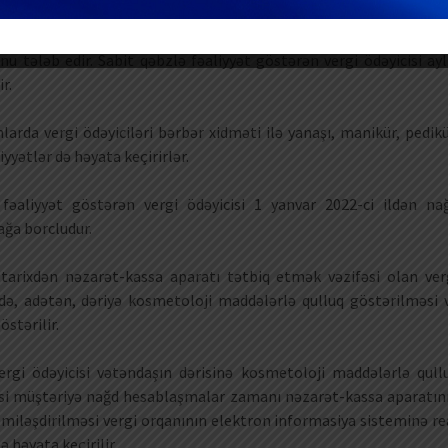
ət göstərən vergi ödəyicisi də nağd hesablaşmalar zamanı müvaf
 göstərən şəxslərin dövriyyəsi onların vergi öhdəliyinin müəyy
u tələb edir. Sabit qəbzlə fəaliyyət göstərən vergi ödəyicisi ayl
r.
arda vergi ödəyiciləri bərbər xidməti ilə yanaşı, manikür, pedikü
iyyətlər də həyata keçirirlər.
əaliyyət göstərən vergi ödəyicisi 1 yanvar 2022-ci ildən na
ağa borcludur.
tarixdən nəzarət-kassa aparatı tətbiq etmək vəzifəsi olan ver
rdə, adətən, dəriyə kosmetoloji maddələrlə qulluq göstərilməsi 
östərilir.
rgi ödəyicisi vətəndaşın dərisinə kosmetoloji maddələrlə qull
isi müştəriyə nağd hesablaşmalar zamanı nəzarət-kassa aparatın
əsmiləşdirilməsi vergi orqanının elektron informasiya sisteminə re
 həyata keçirilir.