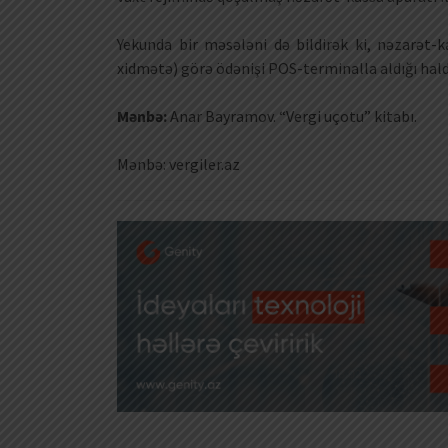
Yekunda bir məsələni də bildirək ki, nəzarət-k
xidmətə) görə ödənişi POS-terminalla aldığı hald
Mənbə:
Anar Bayramov. “Vergi uçotu” kitabı.
Mənbə: vergiler.az