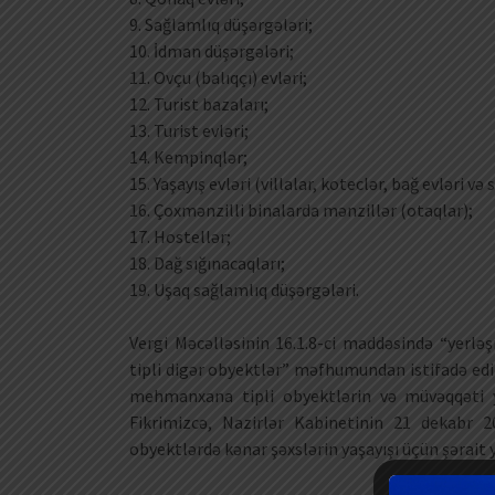
9. Sağlamlıq düşərgələri;
10. İdman düşərgələri;
11. Ovçu (balıqçı) evləri;
12. Turist bazaları;
13. Turist evləri;
14. Kempinqlər;
15. Yaşayış evləri (villalar, koteclər, bağ evləri və s
16. Çoxmənzilli binalarda mənzillər (otaqlar);
17. Hostellər;
18. Dağ sığınacaqları;
19. Uşaq sağlamlıq düşərgələri.
Vergi Məcəlləsinin 16.1.8-ci maddəsində “yer
tipli digər obyektlər” məfhumundan istifadə edil
mehmanxana tipli obyektlərin və müvəqqəti ya
Fikrimizcə, Nazirlər Kabinetinin 21 dekabr 201
obyektlərdə kənar şəxslərin yaşayışı üçün şərait 