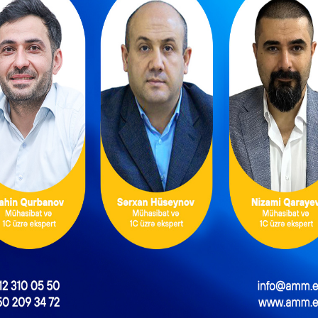
tməlidir. Həmin tarixə qədər isə nağd əməliyyatlar kassa mədax
lə bərbər xidməti göstərir. Bu halda həmin vergi ödəyicisinin 1 yanv
sinə ehtiyac yoxdur. Cünki Vergi Məcəlləsinin 16.1.8.6-cı maddəsi
laraq fərdi qaydada göstərilən bərbər fəaliyyətinə nəzarət-kas
d edilib.
rı icarə müqaviləsi ilə bərbər fəaliyyəti göstərir. 50 kvadratmetrl
isə digər vergi ödəyicisinin istifadəsindədir. Belə olduqda ver
si mütləq tələb sayılmır.
dək ki, Vergi Məcəlləsinin 221.8.10-cu maddəsinə əsasən, Məcəllən
in vergi öhdəliklərini “Sadələşdirilmiş vergi üzrə sabit məbləği
bbi sığorta haqqının ödənilməsi haqqında qəbz” əldə etmək
n şəxsləri nağd pul hesablaşmaları zamanı alıcıya bu Məcəllən
qəbz və digər ciddi hesabat blanklarını təqdim etmək öhdəliyind