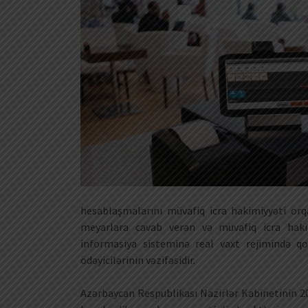
hesablaşmalarını müvafiq icra hakimiyyəti or
meyarlara cavab verən və müvafiq icra haki
informasiya sisteminə real vaxt rejimində q
ödəyicilərinin vəzifəsidir.
Azərbaycan Respublikası Nazirlər Kabinetinin 2017