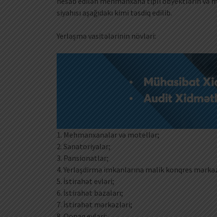
hesab edilən mehmanxana tipli obyektlərin və mü
siyahısı aşağıdakı kimi təsdiq edilib.
Yerləşmə vasitələrinin növləri:
1. Mehmanxanalar və motellər;
2. Sanatoriyalar;
3. Pansionatlar;
4. Yerləşdirmə imkanlarına malik konqres mərkəz
5. İstirahət evləri;
6. İstirahət bazaları;
7. İstirahət mərkəzləri;
8. Qonaq evləri;