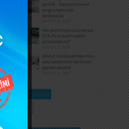
ər
yenilik – Bəyannamələri
ət
vergi orqanı özü
dolduracaq
bb
AUGUST 6, 2026
ın
ış
Hər yeni invoys üzrə ayrıca
DTA-03 ərizəsi təqdim
edilməlidirmi?
AUGUST 6, 2026
ə,
Dövlət mülkiyyətində olan
yə
əsas vəsaitlərin verilməsi
qaydası dəyişib
AUGUST 5, 2026
rı
Bizi izləyin
2-