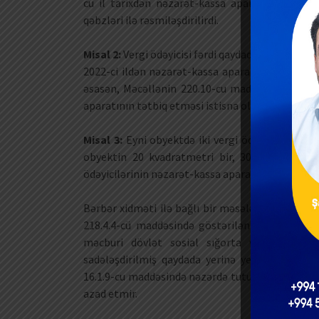
cü il tarixdən nəzarət-kassa aparatı tətbiq e
qəbzləri ilə rəsmiləşdirilirdi.
Misal 2:
Vergi ödəyicisi fərdi qaydada, sabit qəbz
2022-ci ildən nəzarət-kassa aparatı tətbiq etmə
əsasən, Məcəllənin 220.10-cu maddəsinə uyğun o
aparatının tətbiq etməsi istisna olunan hallara ai
Misal 3:
Eyni obyektdə iki vergi ödəyicisi ayrı-ay
obyektin 20 kvadratmetri bir, 30 kvadratmetri 
ödəyicilərinin nəzarət-kassa aparatı tətbiq etmə
Bərbər xidməti ilə bağlı bir məsələni də qeyd e
218.4.4-cü maddəsində göstərilən fiziki şəxslər
məcburi dövlət sosial sığorta və icbari ti
sadələşdirilmiş qaydada yerinə yetirməsi həmi
16.1.9-cu maddəsində nəzərdə tutulmuş müvafiq 
azad etmir.