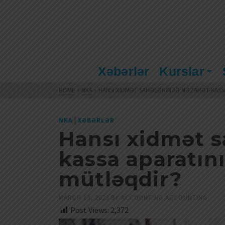
Xəbərlər
Kurslar
HOME
»
NKA
»
HANSI XIDMƏT SAHƏLƏRINDƏ NƏZARƏT-KASSA
|
NKA
XƏBƏRLƏR
Hansı xidmət s
kassa aparatın
mütləqdir?
MARCH 13, 2023
BY
ACCOUNTING ACCOUNTING
Post Views:
2,372