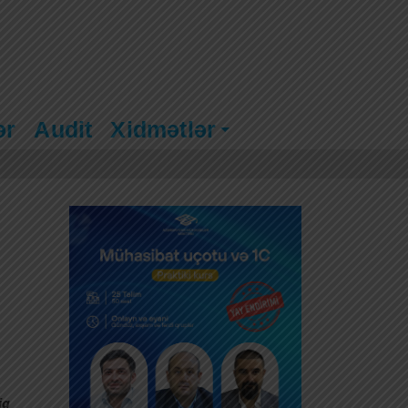
ər
Audit
Xidmətlər
iq