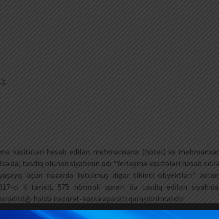
.);
ləşmə vasitələri hesab edilən mehmanxana (hotel) və mehmanxa
sə də, təsdiq olunan siyahının adı “Yerləşmə vasitələri hesab edil
şayış üçün nəzərdə tutulmuş digər tikinti obyektləri” adlanı
7-ci il tarixli, 575 nömrəli qərarı ilə təsdiq edilən siyahıda
yaradıldığı halda nəzarət-kassa aparatı quraşdırılmalıdır.