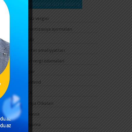
il
Kateqoriya üzrə axtarış
Aksiz vergisi
ar
Amortizasiya ayırmaları
nə
sa
Audit
Barter əməliyyatları
ik
Cari vergi ödəmələri
gi
Digər
Dividend
in
DTA
n,
lə
Dünya Ölkələri
in
E-kassa
ən
E-qaimə