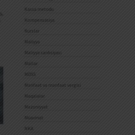
Kassa metodu
ş,
Kompensasiya
.
Kurslar
Maliyyə
Maliyyə sanksiyası
Mallar
MDSS
Mənfəət və mənfəət vergisi
Məqalələr
Məzuniyyət
Müavinət
NKA