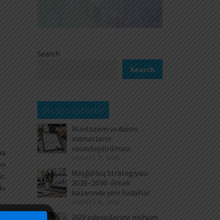
Search
Search
Ən son xəbərlər
Müntəzəm və daimi
xidmətlərin
rəsmiləşdirilməsi
na
AUGUST 7, 2026
ən
Məşğulluq Strategiyası
r.
2026–2030: Əmək
kı
bazarında yeni hədəflər
AUGUST 6, 2026
ƏDV ödəyicilərinə mühüm