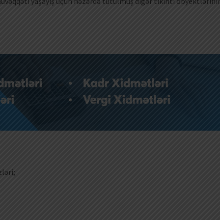
vəqqəti yaşayış üçün nəzərdə tutulmuş digər tikinti obyektlərini
ləri;