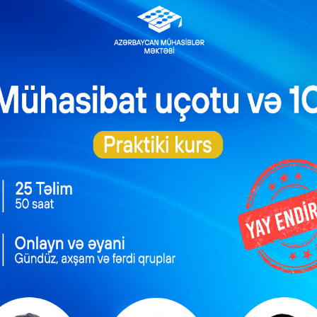
zarət-kassa aparatı quraşdırılması məcburi hesab edilən obyektl
ının qorunması haqqında” Qanuna əsasən, tibb müəssisələrinin dövl
ada aparılır. Təcrübədə rast gəlinən suallardan biri apteklərin ti
r. Apteklər lisenziya əsasında fəaliyyət göstərsə də, dərmanlar
sı tibbi xidmət göstərmir. Bu səbəbdən də, apteklər pərakəndə sat
paratının tətbiqi öncədən məcburi xarakter daşıyırdı.
rkəzlərdə nəzarət-kassa aparatının tətbiqinə aiddir. Fikrimizc
i də 1 yanvar 2022-ci ildən nəzarət-kassa aparatı tətbiq etmə
ri üçün tibb müəssisələri hesab edilirlər.
 mərkəzlər də 1 yanvar 2022-ci il tarixdən nəzarət-kassa aparatla
rini misallar əsasında nəzərdən keçirək.
ilmiş ƏDV məbləği sonradan əvəzləşdirilə bilərmi?
k bərbərxana xidməti göstərir. Bu halda vergi ödəyicisi 1 yanvar 202