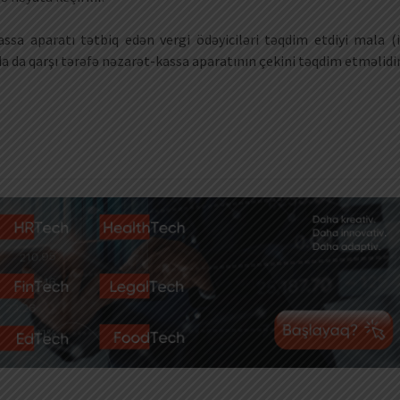
assa aparatı tətbiq edən vergi ödəyiciləri təqdim etdiyi mala (i
a da qarşı tərəfə nəzarət-kassa aparatının çekini təqdim etməlidir