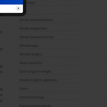
Ezamiyyə
iq
ən
ƏDV
ıq
Əmək münasibətləri
Əmək müqaviləsi
r,
Əmək Qanunvericiliyi
Əməkhaqqı
ğd
Əmlak vergisi
Əsas vəsaitlər
gi
Gəlir və gəlir vergisi
və
Həyatın yığım sığortası
İcarə
uq
ın
İnventarizasiya
al
Kassa əməliyyatları