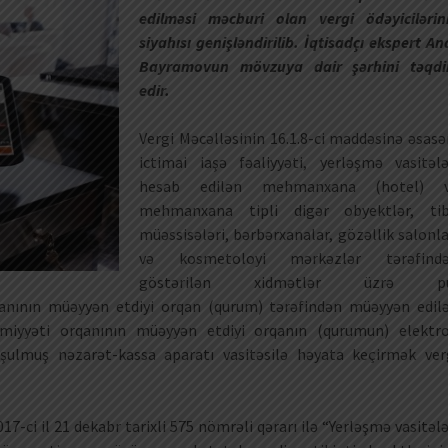
edilməsi məcburi olan vergi ödəyicilərin
siyahısı genişləndirilib. İqtisadçı ekspert An
Bayramovun mövzuya dair şərhini təqd
edir.
Vergi Məcəlləsinin 16.1.8-ci maddəsinə əsasə
ictimai iaşə fəaliyyəti, yerləşmə vasitələ
hesab edilən mehmanxana (hotel) 
mehmanxana tipli digər obyektlər, ti
müəssisələri, bərbərxanalar, gözəllik salonla
və kosmetoloyi mərkəzlər tərəfind
göstərilən xidmətlər üzrə pu
qanının müəyyən etdiyi orqan (qurum) tərəfindən müəyyən edil
miyyəti orqanının müəyyən etdiyi orqanın (qurumun) elektr
oşulmuş nəzarət-kassa aparatı vasitəsilə həyata keçirmək ver
-ci il 21 dekabr tarixli 575 nömrəli qərarı ilə “Yerləşmə vasitələ