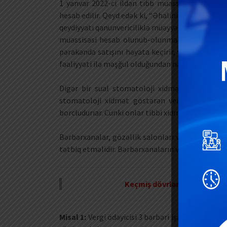
1 yanvar 2022-ci ildən tibb müəssisələri də nə
hesab edilir. Qeyd edək ki, “Əhalinin sağlamlığ
qeydiyyatı qanunvericiliklə müəyyən olunmuş qayd
müəssisəsi hesab olunub-olunmaması ilə bağlıdı
pərakəndə satışını həyata keçirir, yəni hər han
fəaliyyəti ilə məşğul olduğundan nəzarət-kassa a
Digər bir sual stomatoloji xidmət göstərən mə
stomatoloji xidmət göstərən vergi ödəyicilər
borcludurıar. Cünki onlar tibbi xidmət göstərdiklə
Bərbərxanalar, gözəllik salonları və kosmetoloji
tətbiq etməlidir. Bərbərxanaların vergi öhdəliklə
Keçmiş dövrlərdə artıq ödən
Misal 1:
Vergi ödəyicisi 3 bərbəri işə qəbul edərə