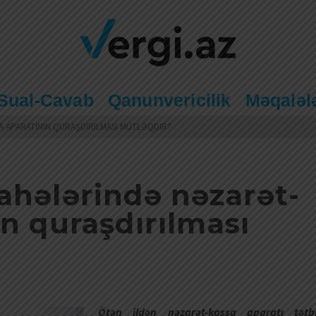
Sual-Cavab
Qanunvericilik
Məqaləl
 APARATININ QURAŞDIRILMASI MÜTLƏQDIR?
ahələrində nəzarət-
ın quraşdırılması
Ötən ildən nəzarət-kassa aparatı tətb